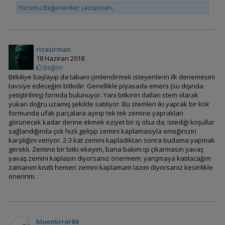
Yorumu Beğenenler:
jacopman
,
Ammannia gracilis
rizasirman
18 Haziran 2018
Beğen
Bitkiliye başlayıp da tabanı çimlendirmek isteyenlerin ilk denemesini
tavsiye edeceğim bitkidir. Genellikle piyasada emers (su dışında
yetiştirilmiş) formda bulunuyor. Yani bitkinin dalları stem olarak
yukarı doğru uzamış şekilde satılıyor. Bu stemleri iki yaprak bir kök
formunda ufak parçalara ayırıp tek tek zemine yaprakları
görünecek kadar derine ekmek eziyet bir iş olsa da; istediği koşullar
Ammannia pedicellata
sağlandığında çok hızlı gelişip zemini kaplamasıyla emeğinizin
(Nesaea pedicellata)
karşılığını veriyor. 2-3 kat zemini kapladıktan sonra budama yapmak
gerekli. Zemine bir bitki ekeyim, bana bakım işi çıkarmasın yavaş
yavaş zemini kaplasın diyorsanız önermem; yarışmaya katılacağım
zamanım kısıtlı hemen zemini kaplamam lazım diyorsanız kesinlikle
öneririm.
Ammannia
bluemirror84
senegalensis