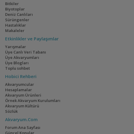
Bitkiler
Biyotoplar
Deniz Canlıları
Sürüngenler
Hastalıklar
Makaleler
Etkinlikler ve Paylaşımlar
Didiplis diandra
Yarışmalar
Üye Canlı Veri Tabanı
Üye Akvaryumları
Üye Blogları
Toplu sohbet
Hobici Rehberi
Akvaryumcular
Hesaplamalar
Akvaryum Ürünleri
Egeria densa (Eledoa)
Örnek Akvaryum Kurulumları
Akvaryum Kültürü
Sözlük
Akvaryum.Com
Forum Ana Sayfası
Güncel Konular