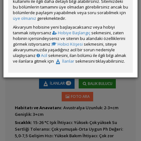
kullanımı ile ilgili daha detaylı bilgi alabilirsiniz. Sitemizdeki
bu bölümlerin tamamını üye olmadan görebilirsiniz ancak bu
bölümlerde paylaşım yapabilmek veya soru sorabilmek için
Ludwigia inclinata var
üye olmanız
gerekmektedir.
'Cuba'
Akvaryum hobisine yeni başlayacaksanız veya hobiyi
tanımak istiyorsanız
Hobiye Başlangıç
sekmesini, zaten
hobinin içerisindeyseniz ve sitenin bu alandaki özelliklerini
görmek istiyorsanız
Hobici Köşesi
sekmesini, siteye
akvaryumunuzda yaşadığınız acil bir sorun nedeniyle
ulaştıysanız
Acil
sekmesini, ilan bölümü ile ilgili bilgi almak
ve ilanlara gitmek için
İlanlar
sekmesini tıklayabilirsiniz.
Alternanthera reineckii
4
İLANLAR
BALIK BULUCU
FOTO ARA
Habitatı ve Anavatanı:
Avustralya Uzunluk: 2-3+cm
Genişlik: 3+cm
Alternanthera reineckii
Sıcaklık:
15-26 °C Işık İhtiyacı: Yüksek-Çok yüksek Su
'lilacina'
Sertliği Toleransı: Çok yumuşak-Orta Uygun Ph Değeri:
5,0-7,5 Gelişim Hızı: Yüksek Bakım İhtiyacı: Çok zor