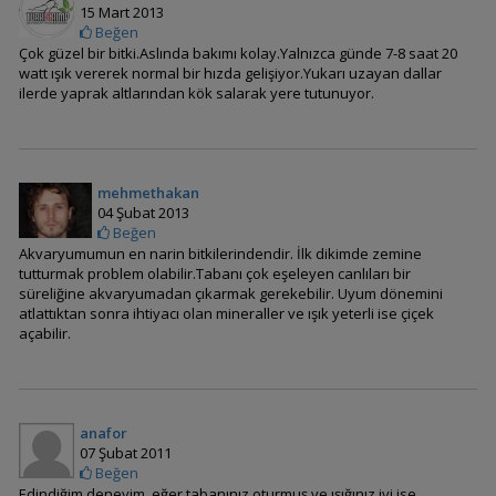
15 Mart 2013
Beğen
Çok güzel bir bitki.Aslında bakımı kolay.Yalnızca günde 7-8 saat 20
watt ışık vererek normal bir hızda gelişiyor.Yukarı uzayan dallar
ilerde yaprak altlarından kök salarak yere tutunuyor.
Bacopa australis
mehmethakan
04 Şubat 2013
Beğen
Akvaryumumun en narin bitkilerindendir. İlk dikimde zemine
tutturmak problem olabilir.Tabanı çok eşeleyen canlıları bir
süreliğine akvaryumadan çıkarmak gerekebilir. Uyum dönemini
atlattıktan sonra ihtiyacı olan mineraller ve ışık yeterli ise çiçek
açabilir.
Bacopa caroliniana
anafor
07 Şubat 2011
Beğen
Bacopa monnieri
Edindiğim deneyim, eğer tabanınız oturmuş ve ışığınız iyi ise