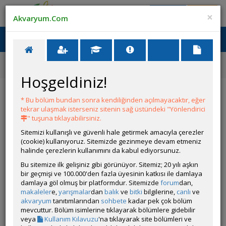
Giriş Yap
Üye Ol
×
Akvaryum.Com
Ana Menü
Toggl
naviga
Ana Sayfa
Tatlı Su Canlıları
Glossostigma elatinoides
Hoşgeldiniz!
Glossostigma elatinoides
* Bu bölüm bundan sonra kendiliğinden açılmayacaktır, eğer
tekrar ulaşmak isterseniz sitenin sağ üstündeki "Yönlendirici
" tuşuna tıklayabilirsiniz.
Sitemizi kullanışlı ve güvenli hale getirmek amacıyla çerezler
(cookie) kullanıyoruz. Sitemizde gezinmeye devam etmeniz
halinde çerezlerin kullanımını da kabul ediyorsunuz.
Bu sitemize ilk gelişiniz gibi görünüyor. Sitemiz; 20 yılı aşkın
bir geçmişi ve 100.000'den fazla üyesinin katkısı ile damlaya
Grubun Diğer Türleri
damlaya göl olmuş bir platformdur. Sitemizde
forum
dan,
makaleler
e,
yarışmalar
dan
balık
ve
bitki
bilgilerine,
canlı
ve
akvaryum
tanıtımlarından
sohbete
kadar pek çok bölüm
Liste
mevcuttur. Bölüm isimlerine tıklayarak bölümlere gidebilir
veya
Kullanım Kılavuzu
'na tıklayarak site bölümleri ve