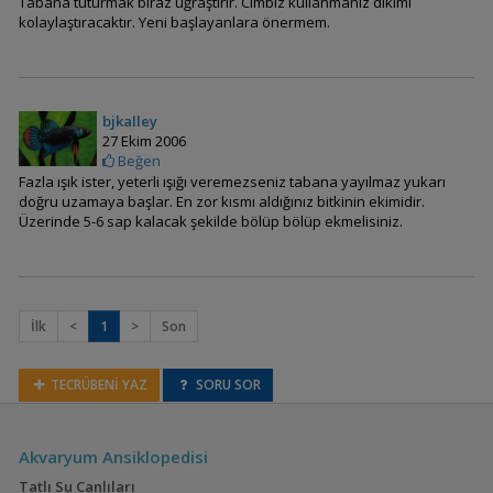
Tabana tuturmak biraz uğraştırır. Cımbız kullanmanız dikimi
kolaylaştıracaktır. Yeni başlayanlara önermem.
Cardamine lyrata
bjkalley
27 Ekim 2006
Beğen
Fazla ışık ister, yeterli ışığı veremezseniz tabana yayılmaz yukarı
doğru uzamaya başlar. En zor kısmı aldığınız bitkinin ekimidir.
Üzerinde 5-6 sap kalacak şekilde bölüp bölüp ekmelisiniz.
Ceratophyllum
demersum
İlk
<
1
>
Son
TECRÜBENİ YAZ
SORU SOR
Akvaryum Ansiklopedisi
Cuphea anagalloidea
(Rotala araguaia)
Tatlı Su Canlıları