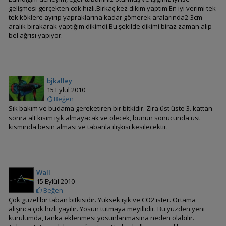
gelişmesi gerçekten çok hızlı.Birkaç kez dikim yaptım.En iyi verimi tek
tek köklere ayırıp yapraklarına kadar gömerek aralarında2-3cm
aralık bırakarak yaptığım dikimdi.Bu şekilde dikimi biraz zaman alıp
bel ağrısı yapıyor.
Cabomba caroliniana
bjkalley
(Cabomba)
15 Eylül 2010
Beğen
Sık bakım ve budama gereketiren bir bitkidir. Zira üst üste 3. kattan
sonra alt kısım ışık almayacak ve ölecek, bunun sonucunda üst
kısmında besin alması ve tabanla ilişkisi kesilecektir.
Wall
Cabomba furcata
15 Eylül 2010
Beğen
Çok güzel bir taban bitkisidir. Yüksek ışık ve CO2 ister. Ortama
alışınca çok hızlı yayılır. Yosun tutmaya meyillidir. Bu yüzden yeni
kurulumda, tanka eklenmesi yosunlanmasına neden olabilir.