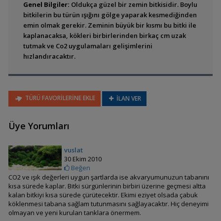
Genel Bilgiler:
Oldukça güzel bir zemin bitkisidir. Boylu
bitkilerin bu türün ışığını gölge yaparak kesmediğinden
emin olmak gerekir. Zeminin büyük bir kısmı bu bitki ile
kaplanacaksa, kökleri birbirlerinden birkaç cm uzak
Alternanthera reineckii
tutmak ve Co2 uygulamaları gelişimlerini
'Pink' (Roseafolia)
hızlandıracaktır.
TÜRÜ FAVORİLERİNE EKLE
İLAN VER
Üye Yorumları
Alternanthera sessilis
(Rubra)
vuslat
30 Ekim 2010
Beğen
CO2 ve ışık değerleri uygun şartlarda ise akvaryumunuzun tabanını
kısa sürede kaplar. Bitki sürgünlerinin birbiri üzerine geçmesi altta
kalan bitkiyi kısa sürede çürütecektir. Ekimi eziyet olsada çabuk
köklenmesi tabana sağlam tutunmasını sağlayacaktır. Hiç deneyimi
Ammannia crassicaulis
olmayan ve yeni kurulan tanklara önermem.
(Nesaea crassicaulis)