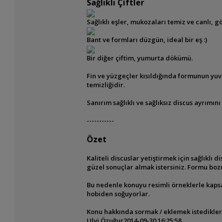
Sağlıklı Çiftler
Sağlıklı eşler, mukozaları temiz ve canlı, g
Bant ve formları düzgün, ideal bir eş :)
Bir diğer çiftim, yumurta dökümü.
Fin ve yüzgeçler kısıldığında formunun
yuv
temizliğidir.
Sanırım sağlıklı ve sağlıksız discus ayrımı
-----------
Özet
Kaliteli discuslar yetiştirmek için sağlıklı
güzel sonuçlar almak istersiniz. Formu bo
Bu nedenle konuyu resimli örneklerle kapsa
hobiden soğuyorlar.
Konu hakkında sormak / eklemek istediklerini
Ulvi Özuğur
2014-09-30 16:25:58