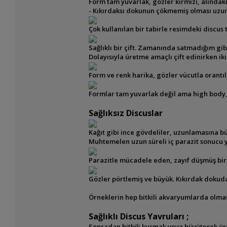
Form tam yuvarlak, gözler kırmızı, alındak
- Kıkırdaksı dokunun çökmemiş olması uzun
Çok kullanılan bir tabirle resimdeki discus t
Sağlıklı bir çift. Zamanında satmadığım gib
Dolayısıyla üretme
amaçlı çift edinirken i
Form ve renk harika, gözler vücutla orantılı
Formlar tam yuvarlak değil ama high body, 
Sağlıksız Discuslar
Kağıt gibi ince gövdeliler, u
zunlamasına
bü
Muhtemelen uzun süreli iç parazit sonucu
Parazitle mücadele eden, zayıf düşmüş bir 
Gözler pörtlemiş ve büyük. Kıkırdak dokud
Örneklerin hep bitkili akvaryumlarda olma
Sağlıklı Discus Yavruları ;
Sonradan bitkili kurmak veya büyüterek ü