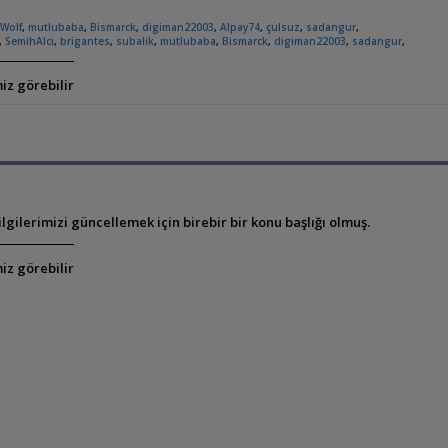
Wolf
,
mutlubaba
,
Bismarck
,
digiman22003
,
Alpay74
,
çulsuz
,
sadangur
,
,
SemihAlci
,
brigantes
,
subalik
,
mutlubaba
,
Bismarck
,
digiman22003
,
sadangur
,
iz görebilir
gilerimizi güncellemek için birebir bir konu başlığı olmuş.
iz görebilir