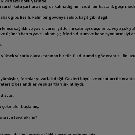
i kıkırdaksı doku yerinde.
 süreli kötü şartlara mağruz kalmadığının,
ciddi bir hastalık geçirmedi
abak gibi. Besili, kalın bir gövdeye sahip, kağıt
gibi değil.
i kimse sağlıklı ve yavru veren
çiftlerini satmayı düşünmez veya çok yük
ki ve üçüncü batım yavru alınmış çiftlerin durum ve
kondisyonlarını iyi e
.
yüksek vücutlu olarak tanınan bir tür. Bu
durumda göz orantısı, fin uzun
yümüşler, formlar yuvarlak değil.
Gözleri büyük ve vücutları ile orantıs
yetersiz beslendiler ve su şartları sıkıntılıydı.
discus.
a çökmeler başlamış.
sı sizce tevafuk mu?
retmeyi
düşünüyorsak sağlıklı yavrular edinmeliyiz.