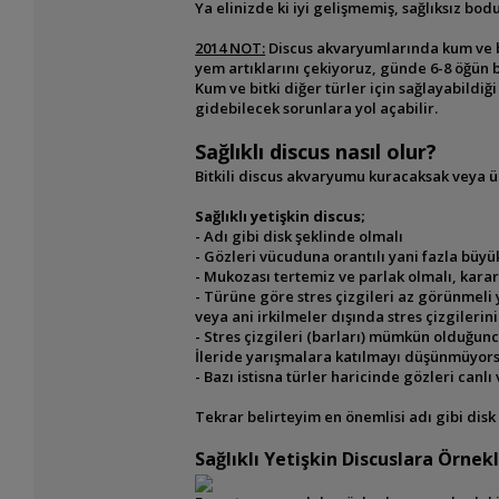
Ya elinizde ki iyi gelişmemiş, sağlıksız bod
2014 NOT:
Discus akvaryumlarında kum ve b
yem artıklarını çekiyoruz, günde 6-8 öğün 
Kum ve bitki diğer türler
için sağlayabildiğ
gidebilecek sorunlara
yol açabilir.
Sağlıklı discus nasıl olur?
Bitkili discus akvaryumu kuracaksak veya ü
Sağlıklı yetişkin discus;
- Adı gibi disk şeklinde olmalı
- Gözleri vücuduna orantılı yani fazla büy
- Mukozası tertemiz ve parlak olmalı, kar
- Türüne göre stres çizgileri az görünmel
veya ani
irkilmeler dışında stres çizgileri
- Stres çizgileri (barları) mümkün olduğunc
İleride yarışmalara katılmayı düşünmüyors
- Bazı istisna türler haricinde gözleri canlı 
Tekrar belirteyim en önemlisi adı gibi disk
Sağlıklı Yetişkin Discuslara Örnek