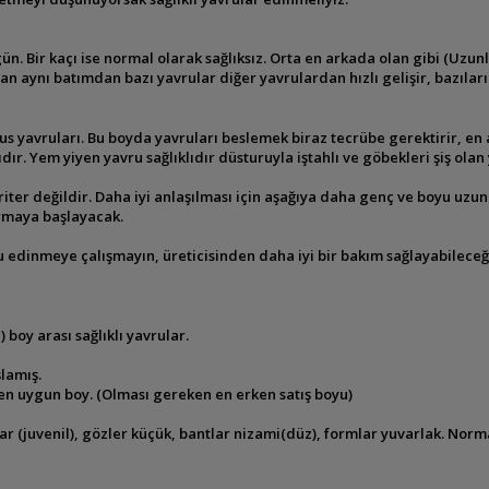
gün. Bir kaçı ise normal olarak
sağlıksız. Orta en arkada olan gibi (Uzu
n aynı batımdan bazı yavrular diğer yavrulardan hızlı gelişir,
bazıları
cus yavruları. Bu boyda yavruları beslemek
biraz tecrübe gerektirir, en
dır. Yem yiyen yavru sağlıklıdır
düsturuyla iştahlı ve göbekleri şiş ola
kriter değildir. Daha iyi anlaşılması için aşağıya daha genç ve boyu uzu
rmaya başlayacak.
ru edinmeye çalışmayın, üreticisinden daha
iyi bir bakım sağlayabileceğ
) boy arası sağlıklı
yavrular.
lamış.
in en uygun boy. (Olması gereken en erken
satış boyu)
ar (juvenil), gözler küçük, bantlar
nizami(düz), formlar yuvarlak. Norm