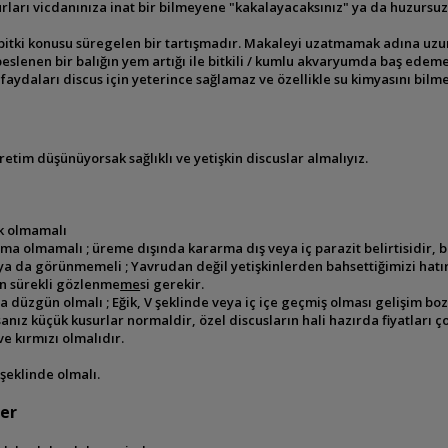
urları vicdanınıza inat bir bilmeyene
"kakalayacaksınız" ya da huzursuz
itki konusu süregelen bir tartışmadır.
Makaleyi uzatmamak adına uzun 
beslenen bir balığın yem
artığı ile bitkili / kumlu akvaryumda baş edemez
i faydaları discus için yeterince sağlamaz ve özellikle su kimyasını
bilme
retim düşünüyorsak sağlıklı ve yetişkin
discuslar almalıyız.
ük olmamalı
arma olmamalı ; üreme dışında kararma dış
veya iç parazit belirtisidir, 
i ya da görünmemeli ; Yavrudan değil
yetişkinlerden bahsettiğimizi hatı
nin sürekli gözlenme
me
si gerekir.
a düzgün olmalı ; Eğik, V şeklinde veya iç içe geçmiş
olması gelişim boz
anız küçük kusurlar normaldir, özel d
iscusların hali hazırda fiyatları 
ve kırmızı olmalıdır.
 şeklinde olmalı.
ler