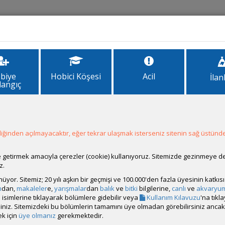
İlanlar
Forum
Site Bilgi
biye
Hobici Köşesi
Acil
İlan
langıç
nler
ğinden açılmayacaktır, eğer tekrar ulaşmak isterseniz sitenin sağ üstünde
ale getirmek amacıyla çerezler (cookie) kullanıyoruz. Sitemizde gezinmeye 
z.
leleri güncellemeye karar verdim. (bir
yerden başlamalı)
rünüyor. Sitemiz; 20 yılı aşkın bir geçmişi ve 100.000'den fazla üyesinin katk
ı ayrı ve çok daha kapsamlı yan konular
halinde işlemek istiyorum, öğre
m
dan,
makaleler
e,
yarışmalar
dan
balık
ve
bitki
bilgilerine,
canlı
ve
akvaryu
isimlerine tıklayarak bölümlere gidebilir veya
Kullanım Kılavuzu
'na tıkl
bilirsiniz. Sitemizdeki bu bölümlerin tamamını üye olmadan görebilirsiniz an
rseniz
tıklayın
. Güncellemeyi bitirdikten
sonra linki ve açıklamaları b
k için
üye olmanız
gerekmektedir.