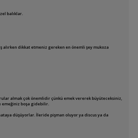
zel balıklar.
 eş alırken dikkat etmeniz gereken en önemli
şey mukoza
 yavrular almak çok önemlidir çünkü emek vererek
büyüteceksiniz,
e emeğiniz boşa gidebilir.
hataya düşüyorlar. İleride pişman oluyor ya discus ya da