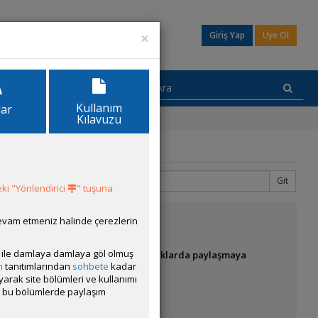
×
Giriş Yap
Üye Ol
Kullanım
lar
Kılavuzu
Git
1
2
ki "Yönlendirici
" tuşuna
devam etmeniz halinde çerezlerin
ısı ile damlaya damlaya göl olmuş
ndiğim yeni gelişmeleri de ayrı başlıklarda
paylaşmaya
m
tanıtımlarından
sohbete
kadar
ayarak site bölümleri ve kullanımı
cak bu bölümlerde paylaşım
uradan kaldıracağım.