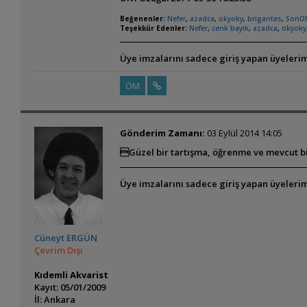
Beğenenler:
Nefer
,
azadca
,
okyoky
,
brigantes
,
SonOf
Teşekkür Edenler:
Nefer
,
cenk bayık
,
azadca
,
okyoky
Üye imzalarını sadece giriş yapan üyelerim
ÖM
Gönderim Zamanı:
03 Eylül 2014 14:05
Güzel bir tartışma, öğrenme ve mevcut bil
Üye imzalarını sadece giriş yapan üyelerim
Cüneyt ERGÜN
Çevrim Dışı
Kıdemli Akvarist
Kayıt: 05/01/2009
İl: Ankara