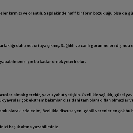
özler kırmızı ve orantılı. Sağdakinde
hafif bir form bozukluğu olsa da gü
arlaklığı daha net ortaya çıkmış.
Sağlıklı ve canlı görünmeleri dışında
nı yapabilmeniz için bu kadar örnek
yeterli olur.
 discuslar almak gerekir, yavru yahut
yetişkin. Özellikle sağlıklı, güzel
zuk yavrular çok ekstrem
bakımlar olsa dahi tam olarak iflah olmazlar v
mlı olarak irdeledim, özellikle discusa yeni gönül verenler en çok bu
zi başlık altına yazabilirsiniz.