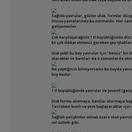
Sağlıklı yavrular, gözler ufak, formlar düz
Discus yavrularında bu
normaldir. Her zama
gelişemezler.
Çok karşılaşacağınız 1 tl büyüklüğünde dis
En çok dikkat etmeniz gereken şey iştahları
Disk şekli bu
boy yavrular için "henüz" bir 
alacaklar ve
bantları da o zamanlarda otu
Ne yaptığınızı bilmiyorsanız bu boyda yav
boy budur.
1 tl büyüklüğünde yavrular ile juvenil (genç
Disk formu alınmaya, bantlar oturmaya baş
Tecrübesi kısıtlı ve yeni başlayacaklar iç
Sağlıklı yetişkinler olmak üzere olan yavrul
sol üstteki gibi.