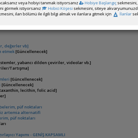
caksanız veya hobiyi tanımak istiyorsanız
Hobiye Başlangıç
sekmesini, 
rini görmek istiyorsanız
Hobici Köşesi
sekmesini, siteye akvaryumunuzda 
enler
[Şu anda buradasınız]
mesini, ilan bölümü ile ilgili bilgi almak ve ilanlara gitmek için
İlanlar
sek
a yöntemleri
r, değerler vb]
in etmek
[Güncellenecek]
istemler, yabancı
dilden çeviriler, videolar vb.]
eriler/Tartışma]
mleri
[Güncellenecek]
i
[Güncellenecek]
axanthin, lecithin, folic acid]
er]
belerim, püf noktaları
iz artemia alternatifi
erim, püf noktaları
ları
zırlayıcı Yapımı - GENİŞ KAPSAMLI