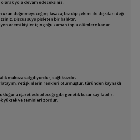
 olarak yola devam edeceksiniz.
uzun değinmeyeceğim, kısaca; biz dip çekimi ile
dışkıları değil
siniz. Discus suyu pisleten bir balıktır.
yen acemi kişiler için çoğu zaman toplu ölümlere kadar
balık mukoza salgılıyordur, sağlıksızdır.
rlatayım. Yetişkinlerin renkleri oturmuştur, türünden kaynaklı
ukluğuna işaret edebileceği gibi genetik kusur sayılabilir.
çok yüksek ve teminleri zordur.