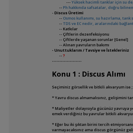
---
Yüksek hacimli tanklar için su de
--
Ph hakkında safsatalar, doğru bilinen
-
Discus Üretimi
--
Osmos kullanımı, su hazırlama, tank s
--
TDS ve EC nedir, aralarındaki bağlant
-- Katkılar
-- Çiftlerin dezenfeksiyonu
-- Çiftlerde yaşanan sorunlar [Genel]
-- Alınan yavruların bakımı
- Unuttuklarım / Tavsiye ve İstekleriniz
--
?
--------------------
Konu 1 : Discus Alımı
Seçiminiz görsellik ve bitkili akvaryum ise ;
* Yavru discus almamalısınız, gelişimini
* Maliyetler dolayısıyla gücünüz yavruya yet
emek verdiğiniz bu yavrular bitkili akvary
* Eğer bu iki şıktan birini tercih etmiyors
varmayacaksınız ama discus görgünüz geliş