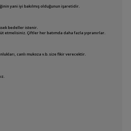
ğinin yani iyi bakılmış olduğunun işaretidir.
sek bedeller istenir.
tüt etmelisiniz. Çiftler her batımda daha fazla yıpranırlar.
lukları, canlı mukoza v.b. size fikir verecektir.
ız
.