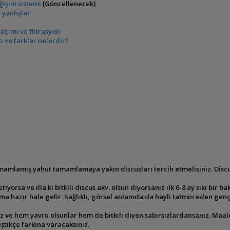
ğişim sistemi
[Güncellenecek]
 yanlışlar
eçimi ve filtrasyon
ı ve farklar nelerdir?
 tamamlamış yahut tamamlamaya yakın
discusları tercih etmelisiniz. Dis
iyorsa ve illa ki bitkili discus
akv. olsun diyorsanız ilk 6-8 ay sıkı bi
uma hazır hale
gelir. Sağlıklı, görsel anlamda da hayli tatmin eden genç
anız ve hem yavru olsunlar hem de
bitkili diyen sabırsızlardansanız. Maal
tikçe farkına varacaksınız.