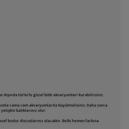
cus dışında türlerle güzel bitki akvaryumları
kurabilirsiniz.
r bakımla cama cam akvaryumlarda
büyütmelisiniz. Daha sonra
 yetişkin
balıklarınız olur.
esef bodur discuslarınız olacaktır. Belki
hemen farkına