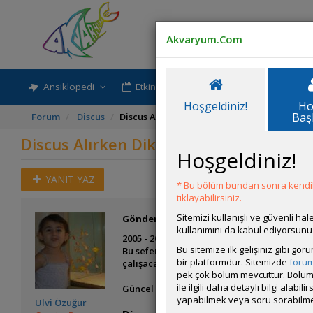
Akvaryum.Com
Ansiklopedi
Etkinlik-Paylaşım
Rehber
Hoşgeldiniz!
Ho
Baş
Forum
Discus
Discus Alırken Dikkat Edilmesi Gerekenler
Discus Alırken Dikkat Edilmesi Gereke
Hoşgeldiniz!
YANIT YAZ
* Bu bölüm bundan sonra kendili
tıklayabilirsiniz.
Sitemizi kullanışlı ve güvenli h
Gönderim Zamanı:
03 Eylül 2014 13:53
kullanımını da kabul ediyorsunu
2005 - 2008 yılları arasında yazdığım maka
Bu sitemize ilk gelişiniz gibi gö
Bu sefer makale ile bağlantılı konuları ayr
bir platformdur. Sitemizde
foru
çalışacağım...
pek çok bölüm mevcuttur. Bölüm 
ile ilgili daha detaylı bilgi ala
Güncel olmayan eski makaleyi okumak iste
yapabilmek veya soru sorabilme
Ulvi Özuğur