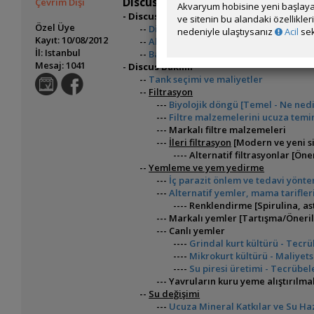
Discus Püfleri İndeks
Çevrim Dışı
Akvaryum hobisine yeni başlaya
- Discus Alımı
ve sitenin bu alandaki özellikle
Özel Üye
--
Discus alırken dikkat edilmesi gerek
nedeniyle ulaştıysanız
Acil
sek
Kayıt: 10/08/2012
--
Akvaryuma balık eklemek ve alıştırm
İl: Istanbul
--
Bakteri çakışması - Önlem ve tedavi
Mesaj: 1041
-
Discus Bakımı
--
Tank seçimi ve maliyetler
--
Filtrasyon
---
Biyolojik döngü [Temel - Ne nedi
---
Filtre malzemelerini ucuza tem
--- Markalı filtre malzemeleri
---
İleri filtrasyon
[Modern ve yeni s
---- Alternatif filtrasyonlar [Ön
--
Yemleme ve yem yedirme
---
İç parazit önlem ve tedavi yönte
---
Alternatif yemler, mama tarifler
---- Renklendirme [Spirulina, ast
--- Markalı yemler [Tartışma/Öneril
--- Canlı yemler
----
Grindal kurt kültürü - Tecrü
----
Mikrokurt kültürü - Maliyets
----
Su piresi üretimi - Tecrübel
--- Yavruların kuru yeme alıştırılma
--
Su değişimi
---
Ucuza Mineral Katkılar ve Su Ha