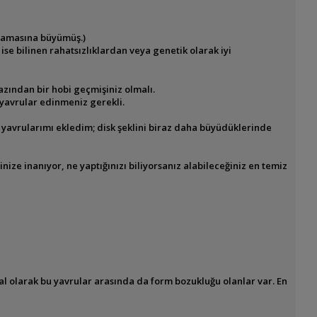
nlamasına büyümüş.)
 ise bilinen rahatsızlıklardan veya genetik olarak iyi
 azından bir hobi geçmişiniz olmalı.
n yavrular edinmeniz gerekli.
n
yavrularımı ekledim; disk şeklini biraz daha büyüdüklerinde
inize inanıyor, ne yaptığınızı biliyorsanız
alabileceğiniz en temiz
al olarak bu yavrular arasında da form bozukluğu
olanlar var. En