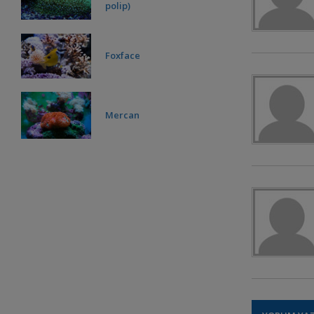
polip)
Foxface
Mercan
Mandarin
Ricordea Florida
ÇILGIN SOHALİM . . .