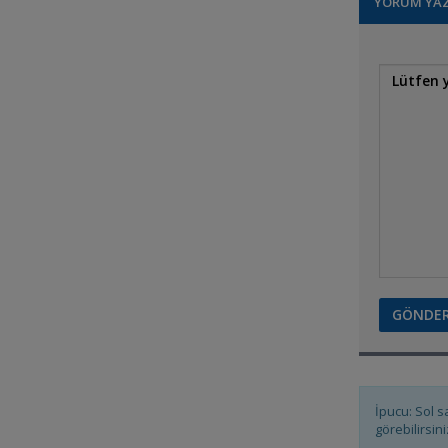
YORUM YA
Tekelerim .
Yellow Tang
İpucu: Sol s
görebilirsini