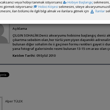
caksanız veya hobiyi tanımak istiyorsanız
Hobiye Başlangıç
sekmesini, 
rini görmek istiyorsanız
Hobici Köşesi
sekmesini, siteye akvaryumunuzda 
mesini, ilan bölümü ile ilgili bilgi almak ve ilanlara gitmek için
İlanlar
sek
Doğan Bektemur
Açıklama
ÇILGIN SOHALİM.Deniz akvaryumu hobisine başlangıç deniz 
çıkartma sebebim olan,her türlü yem yiyen dayanıklı adren
bulunan diğer sohalim ile ii geçinen formu renkleri gayet ii d
yana fotograf galerisinde resmi bulunan 13-15 cm arası olan çı
Katılım Tarihi:
09 Eylül 2010
Alper TÜLEK