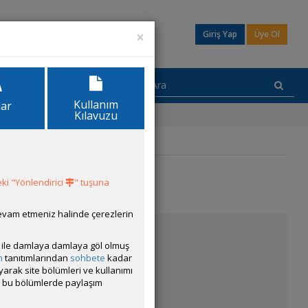
×
Giriş Yap
Üye Ol
Kullanım
lar
Kılavuzu
ki "Yönlendirici
" tuşuna
devam etmeniz halinde çerezlerin
ısı ile damlaya damlaya göl olmuş
m
tanıtımlarından
sohbete
kadar
ayarak site bölümleri ve kullanımı
cak bu bölümlerde paylaşım