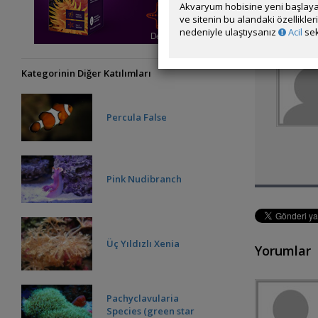
Akvaryum hobisine yeni başlaya
ve sitenin bu alandaki özellikle
nedeniyle ulaştıysanız
Acil
sek
Kategorinin Diğer Katılımları
Percula False
Pink Nudibranch
Üç Yıldızlı Xenia
Yorumlar
Pachyclavularia
Species (green star