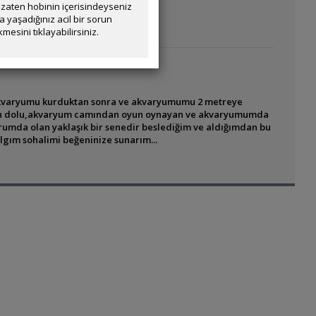
zaten hobinin içerisindeyseniz
yaşadığınız acil bir sorun
mesini tıklayabilirsiniz.
akvaryumu kurduktan sonra ve akvaryumumu 2 metreye
alin dolu,akvaryum camından oyun oynayan ve akvaryumumda
urumda olan yaklaşık bir senedir beslediğim ve aldığımdan bu
lgım sohalimi beğeninize sunarım...