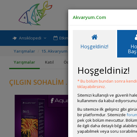
Akvaryum.Com
Ansiklopedi
Etkinlik-Paylaşım
Rehber
Hoşgeldiniz!
Ho
Baş
Yarışmalar
15. Akvaryum Canlısı Fotoğrafı Yarışması
ÇILGIN
Yarışmalar
Katıl
Ödüller
Kurallar
Hoşgeldiniz!
ÇILGIN SOHALİM . . .
* Bu bölüm bundan sonra kendili
tıklayabilirsiniz.
Sitemizi kullanışlı ve güvenli h
kullanımını da kabul ediyorsunu
Bu sitemize ilk gelişiniz gibi gö
bir platformdur. Sitemizde
foru
pek çok bölüm mevcuttur. Bölüm 
ile ilgili daha detaylı bilgi ala
yapabilmek veya soru sorabilme