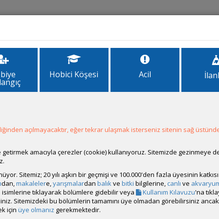
İlanlar
Forum
Site Bilgi
biye
Hobici Köşesi
Acil
İlan
langıç
 SOHALİM . . .
ğinden açılmayacaktır, eğer tekrar ulaşmak isterseniz sitenin sağ üstünde
ale getirmek amacıyla çerezler (cookie) kullanıyoruz. Sitemizde gezinmeye 
z.
rünüyor. Sitemiz; 20 yılı aşkın bir geçmişi ve 100.000'den fazla üyesinin katk
m
dan,
makaleler
e,
yarışmalar
dan
balık
ve
bitki
bilgilerine,
canlı
ve
akvaryu
isimlerine tıklayarak bölümlere gidebilir veya
Kullanım Kılavuzu
'na tıkl
bilirsiniz. Sitemizdeki bu bölümlerin tamamını üye olmadan görebilirsiniz an
k için
üye olmanız
gerekmektedir.