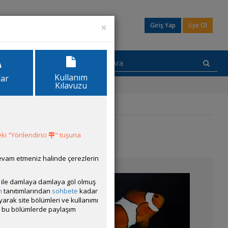
×
Giriş Yap
Üye Ol
Kullanım
lar
Kılavuzu
ki "Yönlendirici
" tuşuna
devam etmeniz halinde çerezlerin
ısı ile damlaya damlaya göl olmuş
m
tanıtımlarından
sohbete
kadar
ayarak site bölümleri ve kullanımı
cak bu bölümlerde paylaşım