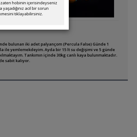
zaten hobinin içerisindeyseniz
yaşadığınız acil bir sorun
mesini tıklayabilirsiniz.
de bulunan iki adet palyançom (Percula False) Günde 1
 ile yemlemekdeyim. Ayda bir 15 lt su değişimi ve 5 günde
apılmaktayım. Tankımın içinde 30kg canlı kaya bulunmaktadır.
e sabit kalıyor.