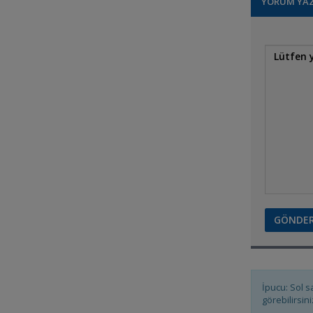
YORUM YA
Tekelerim .
Yellow Tang
İpucu: Sol s
görebilirsini