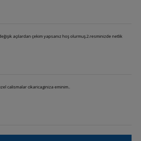
a değişik açılardan çekim yapsanız hoş olurmuş.2.resminizde netlik
zel calismalar cikaricaginiza eminim..