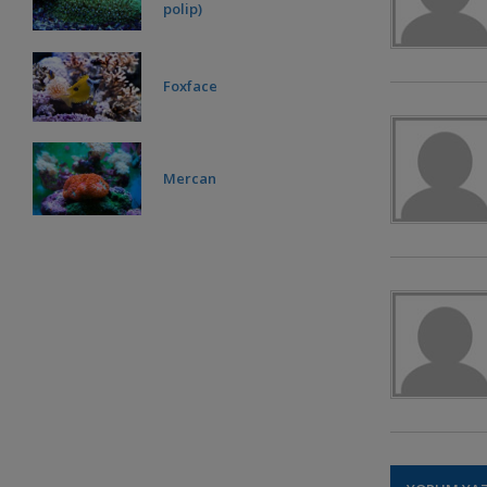
polip)
Foxface
Mercan
Mandarin
Ricordea Florida
ÇILGIN SOHALİM . . .