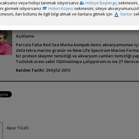
caksanız veya hobiyi tanımak istiyorsanız
Hobiye Başlangıç
sekmesini, 
rini görmek istiyorsanız
Hobici Köşesi
sekmesini, siteye akvaryumunuzda 
mesini, ilan bölümü ile ilgili bilgi almak ve ilanlara gitmek için
İlanlar
sek
Fatih Gönül
Açıklama
Percula False Red Sea Marka kompak deniz akvaryumumun için
defa tetra marine granür ve New Life Spectrum Marine Formula
bir protein skeymir temizliği ve akvaryum camları temizliği y
Tuzluluk oranı sabit 1024 tutmaya çalışıyorum ısı ise 27 dereced
Katılım Tarihi:
29 Eylül 2010
Alper TÜLEK