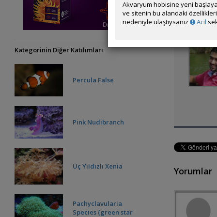
Akvaryum hobisine yeni başlaya
ve sitenin bu alandaki özellikle
nedeniyle ulaştıysanız
Acil
sek
Kategorinin Diğer Katılımları
Percula False
Pink Nudibranch
Üç Yıldızlı Xenia
Yorumlar
Pachyclavularia
Species (green star