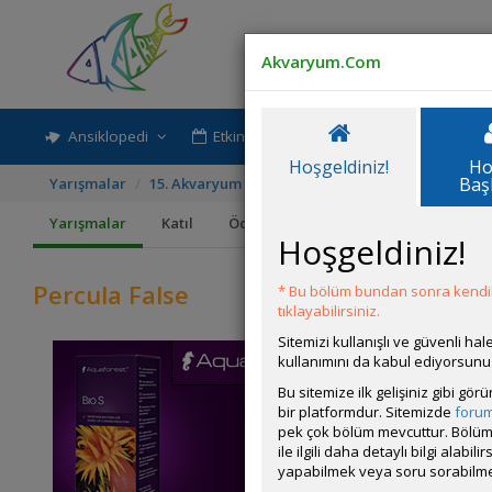
Akvaryum.Com
Ansiklopedi
Etkinlik-Paylaşım
Rehber
Hoşgeldiniz!
Ho
Baş
Yarışmalar
15. Akvaryum Canlısı Fotoğrafı Yarışması
Percu
Yarışmalar
Katıl
Ödüller
Kurallar
Hoşgeldiniz!
Percula False
* Bu bölüm bundan sonra kendili
tıklayabilirsiniz.
Sitemizi kullanışlı ve güvenli h
kullanımını da kabul ediyorsunu
Bu sitemize ilk gelişiniz gibi gö
bir platformdur. Sitemizde
foru
pek çok bölüm mevcuttur. Bölüm 
ile ilgili daha detaylı bilgi ala
yapabilmek veya soru sorabilme