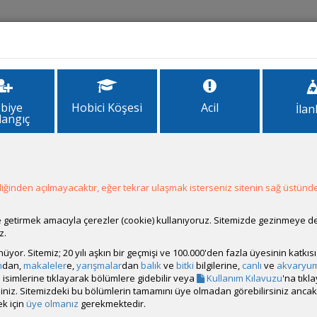
İlanlar
Forum
Site Bilgi
biye
Hobici Köşesi
Acil
İlan
langıç
la False
ğinden açılmayacaktır, eğer tekrar ulaşmak isterseniz sitenin sağ üstünde
ale getirmek amacıyla çerezler (cookie) kullanıyoruz. Sitemizde gezinmeye 
z.
rünüyor. Sitemiz; 20 yılı aşkın bir geçmişi ve 100.000'den fazla üyesinin katk
m
dan,
makaleler
e,
yarışmalar
dan
balık
ve
bitki
bilgilerine,
canlı
ve
akvaryu
isimlerine tıklayarak bölümlere gidebilir veya
Kullanım Kılavuzu
'na tıkl
bilirsiniz. Sitemizdeki bu bölümlerin tamamını üye olmadan görebilirsiniz an
k için
üye olmanız
gerekmektedir.