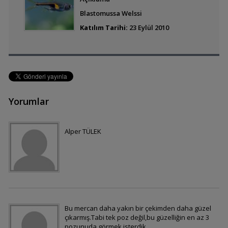
Pachyclavularia
Blastomussa Welssi
Species (green star
polip)
Katılım Tarihi:
23 Eylül 2010
Foxface
Yorumlar
Mercan
Alper TÜLEK
Mandarin
Ricordea Florida
Bu mercan daha yakın bir çekimden daha güzel
çıkarmış.Tabi tek poz değil,bu güzelliğin en az 3
pozunuda görmek isterdik.