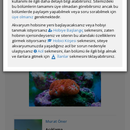
kullanımı ile ilgili daha detaylı bilgi alabilirsiniz. Sitemizdeki
bu bölümlerin tamamını üye olmadan görebilirsiniz ancak bu
bölümlerde paylaşım yapabilmek veya soru sorabilmek için
üye olmanız
gerekmektedir.
Kategorinin Diğer Katılımları
Akvaryum hobisine yeni başlayacaksanız veya hobiyi
tanımak istiyorsanız
Hobiye Başlangıç
sekmesini, zaten
Liste
hobinin içerisindeyseniz ve sitenin bu alandaki özelliklerini
görmek istiyorsanız
Hobici Köşesi
sekmesini, siteye
akvaryumunuzda yaşadığınız acil bir sorun nedeniyle
ulaştıysanız
Acil
sekmesini, ilan bölümü ile ilgili bilgi almak
ve ilanlara gitmek için
İlanlar
sekmesini tıklayabilirsiniz.
Percula False
Pink Nudibranch
Üç Yıldızlı Xenia
Murat Öner
Açıklama