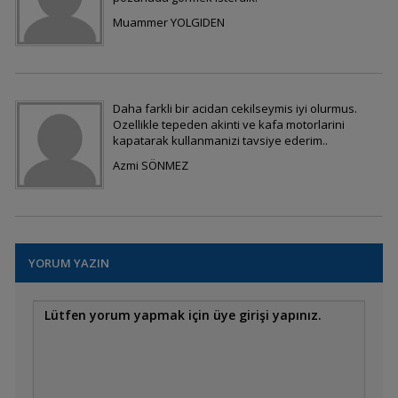
Muammer YOLGIDEN
ÇILGIN SOHALİM . . .
Daha farkli bir acidan cekilseymis iyi olurmus.
Tekelerim .
Ozellikle tepeden akinti ve kafa motorlarini
kapatarak kullanmanizi tavsiye ederim..
Azmi SÖNMEZ
Yellow Tang
YORUM YAZIN