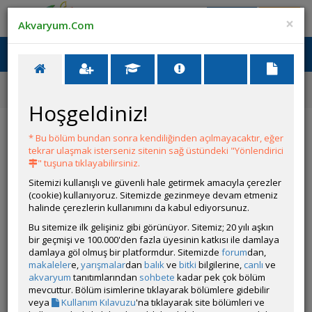
Giriş Yap
Üye Ol
×
Akvaryum.Com
Ana Menü
Toggl
naviga
Yarışmalar
15. Akvaryum Canlısı Fotoğrafı Yarışması
Mercan
Hoşgeldiniz!
Yarışmalar
Katıl
Ödüller
Kurallar
* Bu bölüm bundan sonra kendiliğinden açılmayacaktır, eğer
tekrar ulaşmak isterseniz sitenin sağ üstündeki "Yönlendirici
Mercan
" tuşuna tıklayabilirsiniz.
Sitemizi kullanışlı ve güvenli hale getirmek amacıyla çerezler
(cookie) kullanıyoruz. Sitemizde gezinmeye devam etmeniz
halinde çerezlerin kullanımını da kabul ediyorsunuz.
Bu sitemize ilk gelişiniz gibi görünüyor. Sitemiz; 20 yılı aşkın
bir geçmişi ve 100.000'den fazla üyesinin katkısı ile damlaya
damlaya göl olmuş bir platformdur. Sitemizde
forum
dan,
makaleler
e,
yarışmalar
dan
balık
ve
bitki
bilgilerine,
canlı
ve
akvaryum
tanıtımlarından
sohbete
kadar pek çok bölüm
mevcuttur. Bölüm isimlerine tıklayarak bölümlere gidebilir
veya
Kullanım Kılavuzu
'na tıklayarak site bölümleri ve