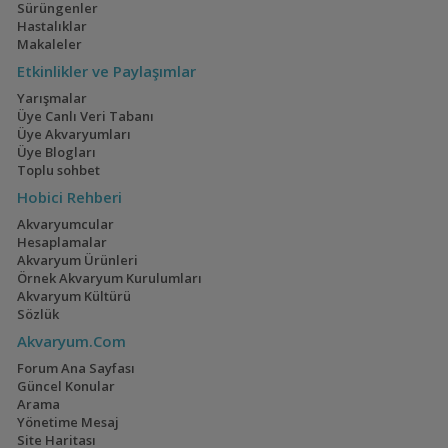
Sürüngenler
Hastalıklar
Makaleler
Etkinlikler ve Paylaşımlar
Yarışmalar
Üye Canlı Veri Tabanı
Üye Akvaryumları
Üye Blogları
Toplu sohbet
Hobici Rehberi
Akvaryumcular
Hesaplamalar
Akvaryum Ürünleri
Örnek Akvaryum Kurulumları
Akvaryum Kültürü
Sözlük
Akvaryum.Com
Forum Ana Sayfası
Güncel Konular
Arama
Yönetime Mesaj
Site Haritası