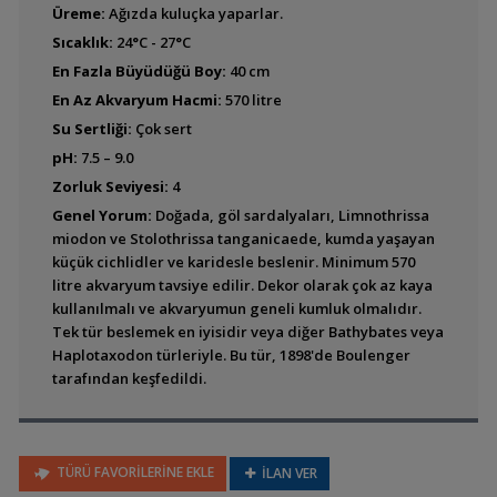
Üreme:
Ağızda kuluçka yaparlar.
Cyprichromis zonatus
Sıcaklık:
24°C - 27°C
En Fazla Büyüdüğü Boy:
40 cm
En Az Akvaryum Hacmi:
570 litre
Su Sertliği:
Çok sert
pH:
7.5 – 9.0
Paracyprichromis
brieni
Zorluk Seviyesi:
4
Genel Yorum:
Doğada, göl sardalyaları, Limnothrissa
miodon ve Stolothrissa tanganicaede, kumda yaşayan
küçük cichlidler ve karidesle beslenir. Minimum 570
Paracyprichromis
litre akvaryum tavsiye edilir. Dekor olarak çok az kaya
nigripinnis
kullanılmalı ve akvaryumun geneli kumluk olmalıdır.
(Nigripinnis)
Tek tür beslemek en iyisidir veya diğer Bathybates veya
Haplotaxodon türleriyle. Bu tür, 1898'de Boulenger
tarafından keşfedildi.
Cyphotilapia frontosa
(Frontoza)
TÜRÜ FAVORİLERİNE EKLE
İLAN VER