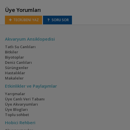
Üye Yorumları
Cyphotilapia gibberosa
TECRÜBENİ YAZ
SORU SOR
Eretmodus
Akvaryum Ansiklopedisi
cyanostictus
(Tanganyika
Tatlı Su Canlıları
Palyaçosu)
Bitkiler
Biyotoplar
Deniz Canlıları
Sürüngenler
Hastalıklar
Spathodus erythrodon
Makaleler
(Mavi Gobi)
Etkinlikler ve Paylaşımlar
Yarışmalar
Üye Canlı Veri Tabanı
Üye Akvaryumları
Spathodus marlieri
Üye Blogları
Toplu sohbet
Hobici Rehberi