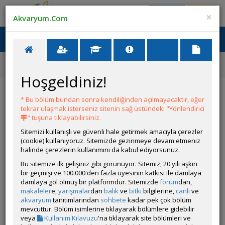
Giriş Yap
Üye Ol
×
Akvaryum.Com
Ana Menü
Toggl
naviga
Ana Sayfa
Tatlı Su Canlıları
Tanganyika Cichlidleri
Bathybates fasciatus
Hoşgeldiniz!
Bathybates fasciatus
* Bu bölüm bundan sonra kendiliğinden açılmayacaktır, eğer
tekrar ulaşmak isterseniz sitenin sağ üstündeki "Yönlendirici
" tuşuna tıklayabilirsiniz.
Sitemizi kullanışlı ve güvenli hale getirmek amacıyla çerezler
(cookie) kullanıyoruz. Sitemizde gezinmeye devam etmeniz
halinde çerezlerin kullanımını da kabul ediyorsunuz.
Bu sitemize ilk gelişiniz gibi görünüyor. Sitemiz; 20 yılı aşkın
bir geçmişi ve 100.000'den fazla üyesinin katkısı ile damlaya
Grubun Diğer Türleri
damlaya göl olmuş bir platformdur. Sitemizde
forum
dan,
makaleler
e,
yarışmalar
dan
balık
ve
bitki
bilgilerine,
canlı
ve
akvaryum
tanıtımlarından
sohbete
kadar pek çok bölüm
Liste
mevcuttur. Bölüm isimlerine tıklayarak bölümlere gidebilir
veya
Kullanım Kılavuzu
'na tıklayarak site bölümleri ve