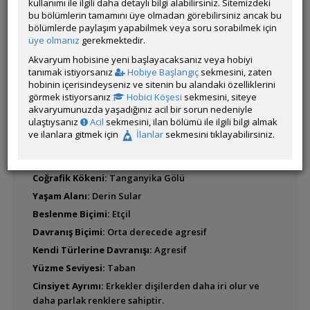
kullanımı ile ilgili daha detaylı bilgi alabilirsiniz. Sitemizdeki
bu bölümlerin tamamını üye olmadan görebilirsiniz ancak bu
bölümlerde paylaşım yapabilmek veya soru sorabilmek için
Cyprichromis
Latince
üye olmanız
gerekmektedir.
leptosoma (Leptosoma)
Adı:
Akvaryum hobisine yeni başlayacaksanız veya hobiyi
tanımak istiyorsanız
Hobiye Başlangıç
sekmesini, zaten
hobinin içerisindeyseniz ve sitenin bu alandaki özelliklerini
görmek istiyorsanız
Hobici Köşesi
sekmesini, siteye
Cyprichromis
akvaryumunuzda yaşadığınız acil bir sorun nedeniyle
microlepidotus
ulaştıysanız
Acil
sekmesini, ilan bölümü ile ilgili bilgi almak
ve ilanlara gitmek için
İlanlar
sekmesini tıklayabilirsiniz.
BALIK BULUCU
FOTO ARA
Bathybates fasciatus
Coğrafik Kökeni:
Tanganyika Gölü
Cyprichromis pavo
Yaşam Alanı:
Derin Sular
Beslenme Biçimi:
Etçil
Davranış Biçimi:
Orta derecede agresif
Cyprichromis sp.
Kendi Türlerine Davranışı:
Agresif
'Leptosoma Jumbo'
Yüzme Seviyesi:
Taban
Cinsiyet Ayrımı:
Erkekler dişilerden daha iri olur ve
daha parlak renklere sahiptir.