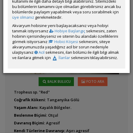
kullanımı ile ilgili daha detaylı bilgi alabilirsiniz. Sitemizdeki
bu bölümlerin tamamını üye olmadan görebilirsiniz ancak bu
bölümlerde paylaşım yapabilmek veya soru sorabilmek için
Cyprichromis
Latince
üye olmanız
gerekmektedir.
leptosoma (Leptosoma)
Adı:
Akvaryum hobisine yeni başlayacaksanız veya hobiyi
tanımak istiyorsanız
Hobiye Başlangıç
sekmesini, zaten
hobinin içerisindeyseniz ve sitenin bu alandaki özelliklerini
görmek istiyorsanız
Hobici Köşesi
sekmesini, siteye
Cyprichromis
akvaryumunuzda yaşadığınız acil bir sorun nedeniyle
microlepidotus
ulaştıysanız
Acil
sekmesini, ilan bölümü ile ilgili bilgi almak
ve ilanlara gitmek için
İlanlar
sekmesini tıklayabilirsiniz.
Cyprichromis pavo
BALIK BULUCU
FOTO ARA
Tropheus sp. "Red"
Coğrafik Kökeni:
Tanganyika Gölü
Cyprichromis sp.
Yaşam Alanı:
Kayalık Bölgeler.
'Leptosoma Jumbo'
Beslenme Biçimi:
Otçul
Davranış Biçimi:
Agresif
Kendi Türlerine Davranışı:
Aşırı agresif