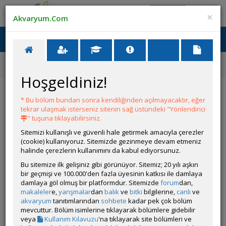
Giriş Yap
Üye Ol
×
Akvaryum.Com
Ana Menü
Toggl
naviga
Ana Sayfa
Tatlı Su Canlıları
Tanganyika Cichlidleri
Tropheus sp. "Red" Kachese
Hoşgeldiniz!
Tropheus sp. "Red" Kachese
* Bu bölüm bundan sonra kendiliğinden açılmayacaktır, eğer
tekrar ulaşmak isterseniz sitenin sağ üstündeki "Yönlendirici
" tuşuna tıklayabilirsiniz.
Sitemizi kullanışlı ve güvenli hale getirmek amacıyla çerezler
(cookie) kullanıyoruz. Sitemizde gezinmeye devam etmeniz
halinde çerezlerin kullanımını da kabul ediyorsunuz.
Bu sitemize ilk gelişiniz gibi görünüyor. Sitemiz; 20 yılı aşkın
bir geçmişi ve 100.000'den fazla üyesinin katkısı ile damlaya
Grubun Diğer Türleri
damlaya göl olmuş bir platformdur. Sitemizde
forum
dan,
makaleler
e,
yarışmalar
dan
balık
ve
bitki
bilgilerine,
canlı
ve
akvaryum
tanıtımlarından
sohbete
kadar pek çok bölüm
Liste
mevcuttur. Bölüm isimlerine tıklayarak bölümlere gidebilir
veya
Kullanım Kılavuzu
'na tıklayarak site bölümleri ve