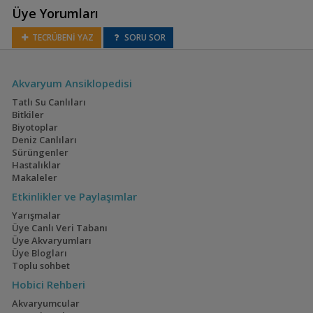
Üye Yorumları
Cyphotilapia gibberosa
TECRÜBENİ YAZ
SORU SOR
Akvaryum Ansiklopedisi
Eretmodus
cyanostictus
Tatlı Su Canlıları
(Tanganyika
Bitkiler
Palyaçosu)
Biyotoplar
Deniz Canlıları
Sürüngenler
Hastalıklar
Makaleler
Spathodus erythrodon
(Mavi Gobi)
Etkinlikler ve Paylaşımlar
Yarışmalar
Üye Canlı Veri Tabanı
Üye Akvaryumları
Üye Blogları
Spathodus marlieri
Toplu sohbet
Hobici Rehberi
Akvaryumcular