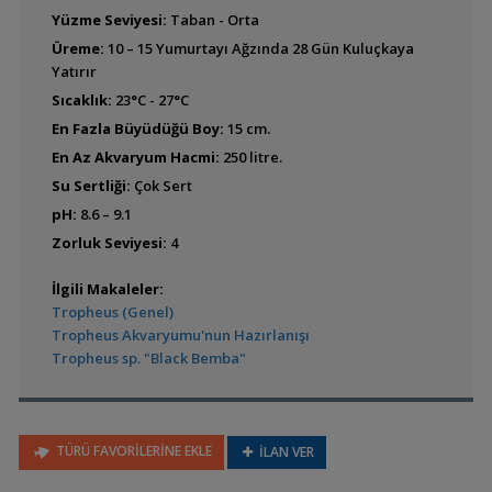
Yüzme Seviyesi:
Taban - Orta
Cyprichromis zonatus
Üreme:
10 – 15 Yumurtayı Ağzında 28 Gün Kuluçkaya
Yatırır
Sıcaklık:
23°C - 27°C
En Fazla Büyüdüğü Boy:
15 cm.
En Az Akvaryum Hacmi:
250 litre.
Paracyprichromis
brieni
Su Sertliği:
Çok Sert
pH:
8.6 – 9.1
Zorluk Seviyesi:
4
Paracyprichromis
İlgili Makaleler:
nigripinnis
Tropheus (Genel)
(Nigripinnis)
Tropheus Akvaryumu'nun Hazırlanışı
Tropheus sp. "Black Bemba"
Cyphotilapia frontosa
(Frontoza)
TÜRÜ FAVORİLERİNE EKLE
İLAN VER