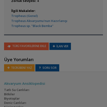
Zorluk Seviyesi:
4
Cyprichromis zonatus
İlgili Makaleler:
Tropheus (Genel)
Tropheus Akvaryumu'nun Hazırlanışı
Tropheus sp. "Black Bemba"
Paracyprichromis
brieni
TÜRÜ FAVORİLERİNE EKLE
İLAN VER
Üye Yorumları
Paracyprichromis
nigripinnis
TECRÜBENİ YAZ
SORU SOR
(Nigripinnis)
Akvaryum Ansiklopedisi
Cyphotilapia frontosa
Tatlı Su Canlıları
(Frontoza)
Bitkiler
Biyotoplar
Deniz Canlıları