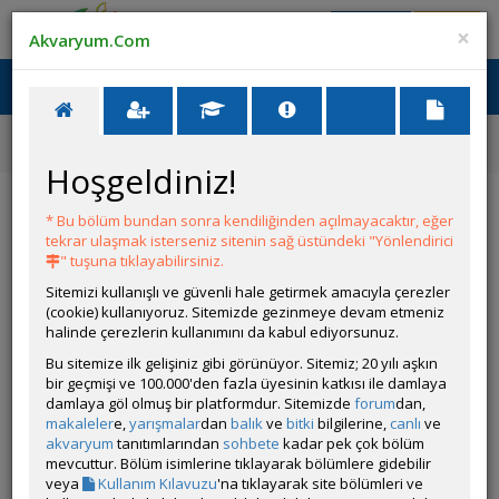
Giriş Yap
Üye Ol
×
Akvaryum.Com
Ana Menü
Toggl
naviga
Ana Sayfa
Tatlı Su Canlıları
Tanganyika Cichlidleri
Tropheus sp. ''Black'' Mboko
Hoşgeldiniz!
Tropheus sp. ''Black'' Mboko
* Bu bölüm bundan sonra kendiliğinden açılmayacaktır, eğer
tekrar ulaşmak isterseniz sitenin sağ üstündeki "Yönlendirici
" tuşuna tıklayabilirsiniz.
Sitemizi kullanışlı ve güvenli hale getirmek amacıyla çerezler
(cookie) kullanıyoruz. Sitemizde gezinmeye devam etmeniz
halinde çerezlerin kullanımını da kabul ediyorsunuz.
Bu sitemize ilk gelişiniz gibi görünüyor. Sitemiz; 20 yılı aşkın
bir geçmişi ve 100.000'den fazla üyesinin katkısı ile damlaya
Grubun Diğer Türleri
damlaya göl olmuş bir platformdur. Sitemizde
forum
dan,
makaleler
e,
yarışmalar
dan
balık
ve
bitki
bilgilerine,
canlı
ve
akvaryum
tanıtımlarından
sohbete
kadar pek çok bölüm
Liste
mevcuttur. Bölüm isimlerine tıklayarak bölümlere gidebilir
veya
Kullanım Kılavuzu
'na tıklayarak site bölümleri ve