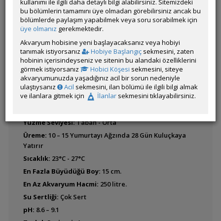
kullanımı ile ilgili daha detaylı bilgi alabilirsiniz. Sitemizdeki
bu bölümlerin tamamını üye olmadan görebilirsiniz ancak bu
bölümlerde paylaşım yapabilmek veya soru sorabilmek için
Cyprichromis
Latince Adı:
üye olmanız
gerekmektedir.
leptosoma (Leptosoma)
Tropheus sp.
BALIK BULUCU
FOTO ARA
Akvaryum hobisine yeni başlayacaksanız veya hobiyi
"Black"
tanımak istiyorsanız
Hobiye Başlangıç
sekmesini, zaten
Coğrafik Kökeni:
Tanganyika Gölü
hobinin içerisindeyseniz ve sitenin bu alandaki özelliklerini
görmek istiyorsanız
Hobici Köşesi
sekmesini, siteye
Yaşam Alanı:
Kayalık Bölgeler.
Cyprichromis
akvaryumunuzda yaşadığınız acil bir sorun nedeniyle
Beslenme Biçimi:
Otçul
microlepidotus
ulaştıysanız
Acil
sekmesini, ilan bölümü ile ilgili bilgi almak
ve ilanlara gitmek için
İlanlar
sekmesini tıklayabilirsiniz.
Davranış Biçimi:
Agresif
Kendi Türlerine Davranışı:
Aşırı agresif
Yüzme Seviyesi:
Taban - Orta
Cyprichromis pavo
Üreme:
10 – 15 Yumurtayı Ağzında 28 Gün Kuluçkaya
Yatırır
Sıcaklık:
23°C - 27°C
En Fazla Büyüdüğü Boy:
15 cm.
Cyprichromis sp.
'Leptosoma Jumbo'
En Az Akvaryum Hacmi:
250 litre.
Su Sertliği:
Çok Sert
pH:
8.6 – 9.1