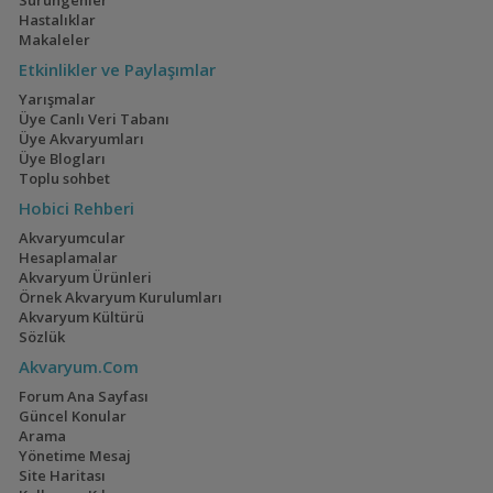
Sürüngenler
Hastalıklar
Cyphotilapia gibberosa
Makaleler
Etkinlikler ve Paylaşımlar
Yarışmalar
Üye Canlı Veri Tabanı
Eretmodus
Üye Akvaryumları
cyanostictus
Üye Blogları
(Tanganyika
Toplu sohbet
Palyaçosu)
Hobici Rehberi
Akvaryumcular
Hesaplamalar
Akvaryum Ürünleri
Spathodus erythrodon
Örnek Akvaryum Kurulumları
(Mavi Gobi)
Akvaryum Kültürü
Sözlük
Akvaryum.Com
Forum Ana Sayfası
Spathodus marlieri
Güncel Konular
Arama
Yönetime Mesaj
Site Haritası