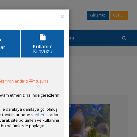
×
Giriş Yap
Üye Ol
Kullanım
lar
Kılavuzu
ki "Yönlendirici
" tuşuna
devam etmeniz halinde çerezlerin
ısı ile damlaya damlaya göl olmuş
m
tanıtımlarından
sohbete
kadar
ayarak site bölümleri ve kullanımı
cak bu bölümlerde paylaşım