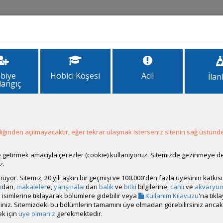
İlanlar
Forum
Site Bilgi
biye
Hobici Köşesi
Acil
İlan
langıç
ğinden açılmayacaktır, eğer tekrar ulaşmak isterseniz sitenin sağ üstünde
ale getirmek amacıyla çerezler (cookie) kullanıyoruz. Sitemizde gezinmeye 
z.
rünüyor. Sitemiz; 20 yılı aşkın bir geçmişi ve 100.000'den fazla üyesinin katk
m
dan,
makaleler
e,
yarışmalar
dan
balık
ve
bitki
bilgilerine,
canlı
ve
akvaryu
isimlerine tıklayarak bölümlere gidebilir veya
Kullanım Kılavuzu
'na tıkl
bilirsiniz. Sitemizdeki bu bölümlerin tamamını üye olmadan görebilirsiniz an
k için
üye olmanız
gerekmektedir.