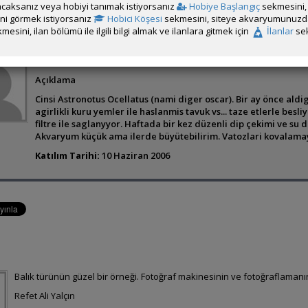
caksanız veya hobiyi tanımak istiyorsanız
Hobiye Başlangıç
sekmesini, 
rini görmek istiyorsanız
Hobici Köşesi
sekmesini, siteye akvaryumunuzda 
mesini, ilan bölümü ile ilgili bilgi almak ve ilanlara gitmek için
İlanlar
sek
Ibrahim MADEN
Açıklama
Cinsi Astronotus Ocellatus (nami diger oscar). Bir ay önce ald
agirlikli kuru yemler ile haslanmis tavuk vs... taze etlerle besli
filtre ile saglanyyor. Haftada bir kez düzenli dip çekimi ve su
Akvaryum küçük ama ilerde büyütebilirim. Vatozlari kovalamay
Katılım Tarihi:
10 Haziran 2006
Balık türünün güzel bir örneği. Fotoğraf makinesinin ve fotoğraflamanı
Refet Ali Yalçın