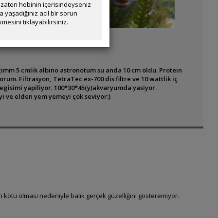
zaten hobinin içerisindeyseniz
yaşadığınız acil bir sorun
mesini tıklayabilirsiniz.
igimm 5 cmlik albino astronotum su anda 10 cm oldu. Protein
yorum. Filtrasyon, TetraTec ex-700 dis filtre ve 10 wattlik iç
 degisimi yapiliyor. 100*30*45(y)akvaryumda yasiyor.
i ve elden yem yemeyi çok seviyor:)
n kötü olması nedeniyle balık gerçek güzelliğini gösteremiyor.