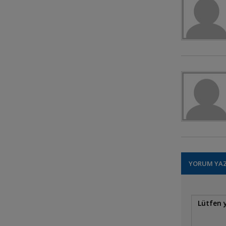
Angels
zebram yavrularina
bakiyor
C. citrinellum x C.
synspilum (papağan
ciklet)
Ramirezi
YORUM YA
Albino Oscar