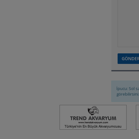
Flower Horn
best papagan
Melekler
İpucu: Sol s
görebilirsini
green terror
papagan