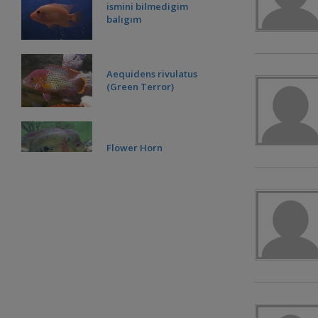
ismini bilmedigim
balıgım
Aequidens rivulatus
(Green Terror)
Flower Horn
rivulatus ciftim
Zebra Çiklet -
Cichlasoma
nigrofasciatum