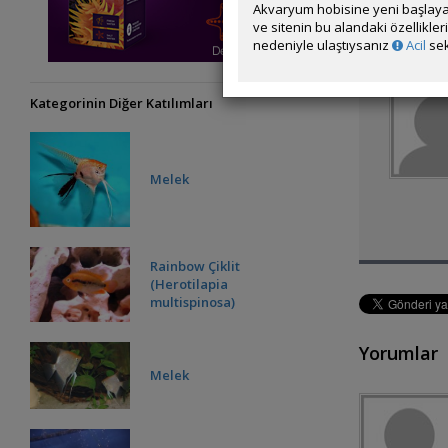
Akvaryum hobisine yeni başlaya
ve sitenin bu alandaki özellikle
nedeniyle ulaştıysanız
Acil
sek
Kategorinin Diğer Katılımları
Melek
Rainbow Çiklit
(Herotilapia
multispinosa)
Yorumlar
Melek