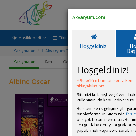
Akvaryum.Com
Ansiklopedi
Etkinlik-Paylaşım
Rehber
Hoşgeldiniz!
Ho
Baş
Yarışmalar
1. Akvaryum Canlısı Yarışması
Albino Oscar
Yarışmalar
Katıl
Ödüller
Kurallar
Hoşgeldiniz!
Albino Oscar
* Bu bölüm bundan sonra kendili
tıklayabilirsiniz.
Sitemizi kullanışlı ve güvenli h
kullanımını da kabul ediyorsunu
Bu sitemize ilk gelişiniz gibi gö
bir platformdur. Sitemizde
foru
pek çok bölüm mevcuttur. Bölüm 
ile ilgili daha detaylı bilgi ala
yapabilmek veya soru sorabilme