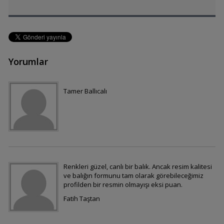
Angels
Yorumlar
zebram yavrularina
bakiyor
Tamer Ballıcalı
C. citrinellum x C.
synspilum (papağan
ciklet)
Ramirezi
Renkleri güzel, canlı bir balık. Ancak resim kalitesi
ve balığın formunu tam olarak görebileceğimiz
profilden bir resmin olmayışı eksi puan.
Fatih Taştan
Albino Oscar