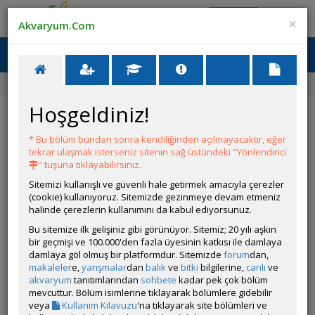
Giriş Yap
Üye Ol
×
Akvaryum.Com
Ana Menü
Toggl
naviga
Yarışmalar
1. Akvaryum Canlısı Yarışması
best papagan
Hoşgeldiniz!
Yarışmalar
Katıl
Ödüller
Kurallar
* Bu bölüm bundan sonra kendiliğinden açılmayacaktır, eğer
best papagan
tekrar ulaşmak isterseniz sitenin sağ üstündeki "Yönlendirici
" tuşuna tıklayabilirsiniz.
Sitemizi kullanışlı ve güvenli hale getirmek amacıyla çerezler
(cookie) kullanıyoruz. Sitemizde gezinmeye devam etmeniz
halinde çerezlerin kullanımını da kabul ediyorsunuz.
Bu sitemize ilk gelişiniz gibi görünüyor. Sitemiz; 20 yılı aşkın
bir geçmişi ve 100.000'den fazla üyesinin katkısı ile damlaya
damlaya göl olmuş bir platformdur. Sitemizde
forum
dan,
makaleler
e,
yarışmalar
dan
balık
ve
bitki
bilgilerine,
canlı
ve
akvaryum
tanıtımlarından
sohbete
kadar pek çok bölüm
mevcuttur. Bölüm isimlerine tıklayarak bölümlere gidebilir
veya
Kullanım Kılavuzu
'na tıklayarak site bölümleri ve