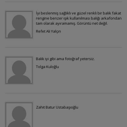
İyi beslenmiş sağlıklı ve güzel renkli bir balık fakat
Flower Horn
rengine benzer ışık kullanılması balığı arkafondan
tam olarak ayıramamış. Görüntü net değil.
Refet Ali Yalçın
best papagan
Balık iyi gibi ama fotoğraf yetersiz.
Tolga Kuloğlu
Melekler
green terror
Zahit Batur Ustabaşıoğlu
papagan