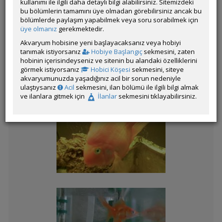
kullanımı ile ilgili daha detaylı bilgi alabilirsiniz. Sitemizdeki
bu bölümlerin tamamını üye olmadan görebilirsiniz ancak bu
bölümlerde paylaşım yapabilmek veya soru sorabilmek için
Kategorinin Diğer Katılımları
üye olmanız
gerekmektedir.
Akvaryum hobisine yeni başlayacaksanız veya hobiyi
Liste
tanımak istiyorsanız
Hobiye Başlangıç
sekmesini, zaten
hobinin içerisindeyseniz ve sitenin bu alandaki özelliklerini
görmek istiyorsanız
Hobici Köşesi
sekmesini, siteye
akvaryumunuzda yaşadığınız acil bir sorun nedeniyle
ulaştıysanız
Acil
sekmesini, ilan bölümü ile ilgili bilgi almak
ve ilanlara gitmek için
İlanlar
sekmesini tıklayabilirsiniz.
Melek
Rainbow Çiklit
(Herotilapia
multispinosa)
Melek