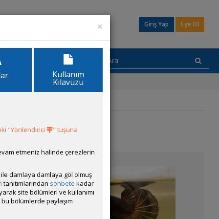
×
Giriş Yap
Üye Ol
Kullanım
lar
Kılavuzu
ki "Yönlendirici
" tuşuna
devam etmeniz halinde çerezlerin
ısı ile damlaya damlaya göl olmuş
m
tanıtımlarından
sohbete
kadar
ayarak site bölümleri ve kullanımı
cak bu bölümlerde paylaşım