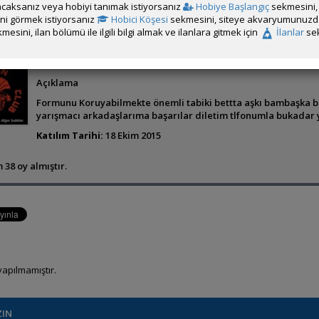
caksanız veya hobiyi tanımak istiyorsanız
Hobiye Başlangıç
sekmesini, 
rini görmek istiyorsanız
Hobici Köşesi
sekmesini, siteye akvaryumunuzda 
mesini, ilan bölümü ile ilgili bilgi almak ve ilanlara gitmek için
İlanlar
sek
gökhan aşçı
Açıklama
Formunu Koruyabilmekte önemli tabiki bettta aşkı bambaşka b
yarışmacı arkadaşlarıma başarılar diletim tlfonumla bukadar ya
Katılım Tarihi:
18 Ekim 2015
 38 oy almıştır.
apılmamıştır.
ZIN