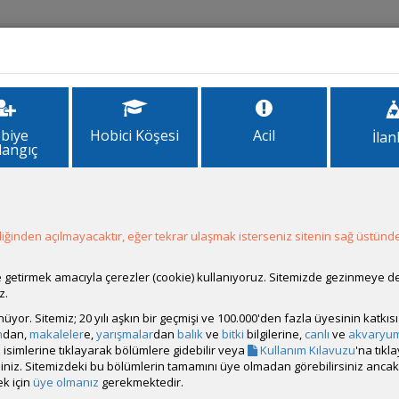
İlanlar
Forum
Site Bilgi
biye
Hobici Köşesi
Acil
İlan
langıç
ack Copper
ğinden açılmayacaktır, eğer tekrar ulaşmak isterseniz sitenin sağ üstünde
ale getirmek amacıyla çerezler (cookie) kullanıyoruz. Sitemizde gezinmeye 
z.
rünüyor. Sitemiz; 20 yılı aşkın bir geçmişi ve 100.000'den fazla üyesinin katk
m
dan,
makaleler
e,
yarışmalar
dan
balık
ve
bitki
bilgilerine,
canlı
ve
akvaryu
isimlerine tıklayarak bölümlere gidebilir veya
Kullanım Kılavuzu
'na tıkl
bilirsiniz. Sitemizdeki bu bölümlerin tamamını üye olmadan görebilirsiniz an
k için
üye olmanız
gerekmektedir.