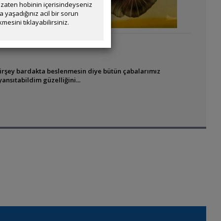
zaten hobinin içerisindeyseniz
yaşadığınız acil bir sorun
mesini tıklayabilirsiniz.
irşey bardakta beslenmesin diye bütün çabalarımız
nsıtabildim güzelliğini...