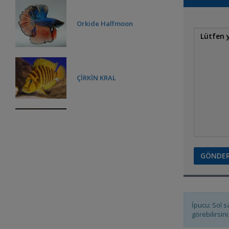
Orkide Halfmoon
ÇİRKİN KRAL
Fire Goby
**Elongatus Mpanga**
Vazgeçilmez
Lake Tanganyika fishes
İpucu: Sol s
görebilirsini