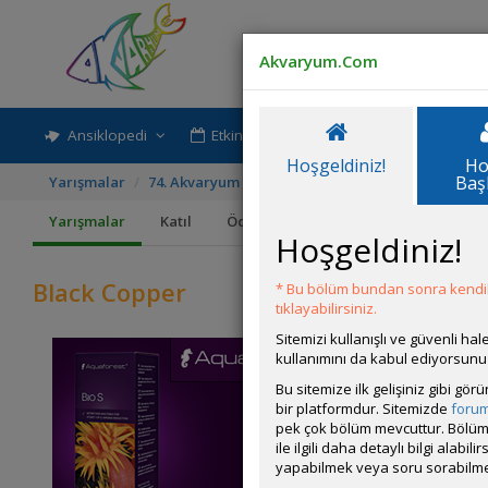
Akvaryum.Com
Ansiklopedi
Etkinlik-Paylaşım
Rehber
Hoşgeldiniz!
Ho
Baş
Yarışmalar
74. Akvaryum ve Akvaryum Canlısı Yarışması
Bl
Yarışmalar
Katıl
Ödüller
Kurallar
Hoşgeldiniz!
Black Copper
* Bu bölüm bundan sonra kendili
tıklayabilirsiniz.
Sitemizi kullanışlı ve güvenli h
kullanımını da kabul ediyorsunu
Bu sitemize ilk gelişiniz gibi gö
bir platformdur. Sitemizde
foru
pek çok bölüm mevcuttur. Bölüm 
ile ilgili daha detaylı bilgi ala
yapabilmek veya soru sorabilme