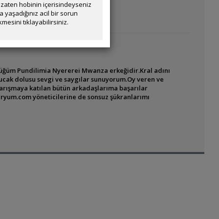
zaten hobinin içerisindeyseniz
yaşadığınız acil bir sorun
mesini tıklayabilirsiniz.
tüğüm Pundilimia Nyererei Mwanza erkeğidir.Kral adını
ucak dolusu sevgi ve saygılar sunuyorum.Oy veren ve
arışmaya katılan bütün arkadaşlarıma başarılar
varyum.com yöneticilerine de sonsuz şükranlarımı