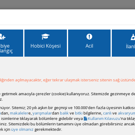
İlanlar
Forum
Site Bilgi
biye
Hobici Köşesi
Acil
İlan
langıç
WANZA KRALI
ğinden açılmayacaktır, eğer tekrar ulaşmak isterseniz sitenin sağ üstünde
ale getirmek amacıyla çerezler (cookie) kullanıyoruz. Sitemizde gezinmeye 
z.
rünüyor. Sitemiz; 20 yılı aşkın bir geçmişi ve 100.000'den fazla üyesinin katk
m
dan,
makaleler
e,
yarışmalar
dan
balık
ve
bitki
bilgilerine,
canlı
ve
akvaryu
isimlerine tıklayarak bölümlere gidebilir veya
Kullanım Kılavuzu
'na tıkl
bilirsiniz. Sitemizdeki bu bölümlerin tamamını üye olmadan görebilirsiniz an
k için
üye olmanız
gerekmektedir.