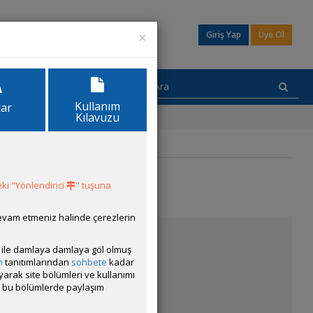
×
Giriş Yap
Üye Ol
Kullanım
lar
Kılavuzu
ki "Yönlendirici
" tuşuna
devam etmeniz halinde çerezlerin
ısı ile damlaya damlaya göl olmuş
m
tanıtımlarından
sohbete
kadar
ayarak site bölümleri ve kullanımı
cak bu bölümlerde paylaşım