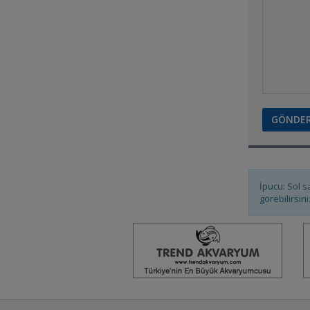
Ateş Ediyor
benim bronz :)
MWANZA KRALI
İpucu: Sol s
görebilirsini
Akvaryumun Erkeği
Yavru Julidochromis
Marlieri