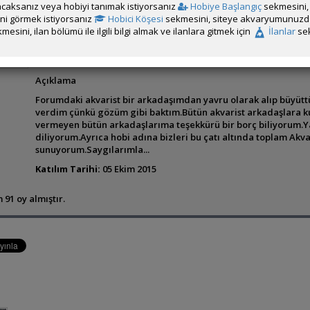
caksanız veya hobiyi tanımak istiyorsanız
Hobiye Başlangıç
sekmesini, 
rini görmek istiyorsanız
Hobici Köşesi
sekmesini, siteye akvaryumunuzda 
mesini, ilan bölümü ile ilgili bilgi almak ve ilanlara gitmek için
İlanlar
sek
MEVLÜT TULUNAY
Açıklama
Forumdaki akvarist bir arkadaşımdan yavru olarak alıp büyüt
verdim çünkü gözüm gibi baktım.Bütün akvarist arkadaşlara k
vermeyen bütün arkadaşlarıma teşekkürü bir borç biliyorum.Y
diliyorum.Ayrıca hobi adına bizleri bu çatı altında toplam Ak
sunuyorum.Saygılarımla...
Katılım Tarihi:
05 Ekim 2015
 91 oy almıştır.