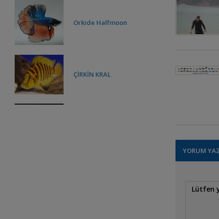
Orkide Halfmoon
ÇİRKİN KRAL
Fire Goby
YORUM YA
**Elongatus Mpanga**
Vazgeçilmez
Lake Tanganyika fishes