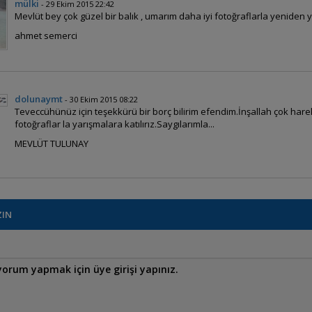
mülki
- 29 Ekim 2015 22:42
Mevlüt bey çok güzel bir balık , umarım daha iyi fotoğraflarla yeniden ya
ahmet semerci
dolunaymt
- 30 Ekim 2015 08:22
Teveccühünüz için teşekkürü bir borç bilirim efendim.İnşallah çok hare
fotoğraflar la yarışmalara katılırız.Saygılarımla...
MEVLÜT TULUNAY
ZIN