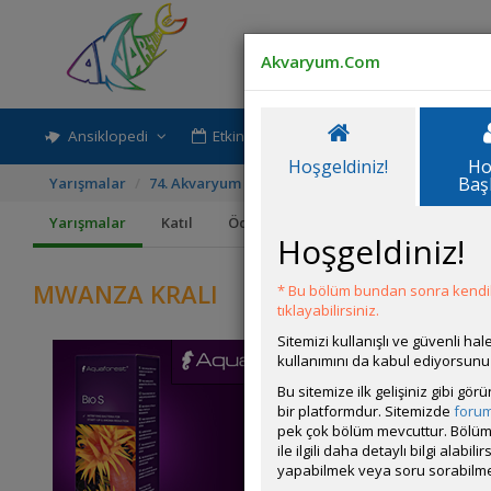
Akvaryum.Com
Ansiklopedi
Etkinlik-Paylaşım
Rehber
Hoşgeldiniz!
Ho
Baş
Yarışmalar
74. Akvaryum ve Akvaryum Canlısı Yarışması
M
Yarışmalar
Katıl
Ödüller
Kurallar
Hoşgeldiniz!
MWANZA KRALI
* Bu bölüm bundan sonra kendili
tıklayabilirsiniz.
Sitemizi kullanışlı ve güvenli h
kullanımını da kabul ediyorsunu
Bu sitemize ilk gelişiniz gibi gö
bir platformdur. Sitemizde
foru
pek çok bölüm mevcuttur. Bölüm 
ile ilgili daha detaylı bilgi ala
yapabilmek veya soru sorabilme