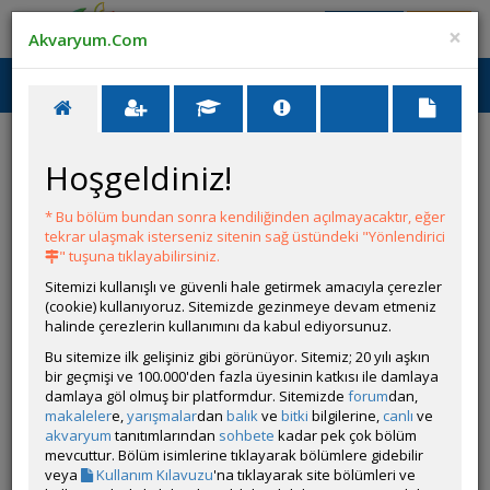
Giriş Yap
Üye Ol
×
Akvaryum.Com
Ana Menü
Toggl
naviga
Hoşgeldiniz!
HATA
* Bu bölüm bundan sonra kendiliğinden açılmayacaktır, eğer
tekrar ulaşmak isterseniz sitenin sağ üstündeki "Yönlendirici
Bu ilan kaldırılmıştır.
" tuşuna tıklayabilirsiniz.
Sitemizi kullanışlı ve güvenli hale getirmek amacıyla çerezler
(cookie) kullanıyoruz. Sitemizde gezinmeye devam etmeniz
halinde çerezlerin kullanımını da kabul ediyorsunuz.
Bu sitemize ilk gelişiniz gibi görünüyor. Sitemiz; 20 yılı aşkın
bir geçmişi ve 100.000'den fazla üyesinin katkısı ile damlaya
damlaya göl olmuş bir platformdur. Sitemizde
forum
dan,
makaleler
e,
yarışmalar
dan
balık
ve
bitki
bilgilerine,
canlı
ve
akvaryum
tanıtımlarından
sohbete
kadar pek çok bölüm
mevcuttur. Bölüm isimlerine tıklayarak bölümlere gidebilir
veya
Kullanım Kılavuzu
'na tıklayarak site bölümleri ve