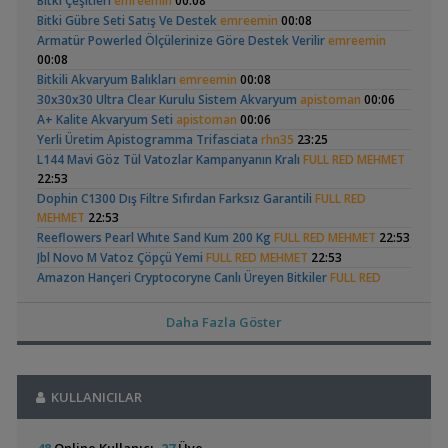
Bitki Çeşitleri
emreemin
00:08
,
Akvaryum Daki Beyaz İnce Solucanlar
Ahmet53
23:56
Betta Antuta
Leonardit Zeminli
Bitki Gübre Seti Satış Ve Destek
emreemin
00:08
Yeni Üye Forumu
Akvaryum Kurulumu
(4)
Armatür Powerled Ölçülerinize Göre Destek Verilir
emreemin
,
Aquasphere Tr Youtube Kanalı
IgorVladimir
23:11
00:08
Akvaryum Dünyasından Haberler
Bitkili Akvaryum Balıkları
emreemin
00:08
,
Vahşi Beta Ve Labirentli Hobicileri, Birleşin!
Cyber_Scout
30x30x30 Ultra Clear Kurulu Sistem Akvaryum
apistoman
00:06
22:34
A+ Kalite Akvaryum Seti
apistoman
00:06
Labirentliler
Ramshorn Hakkında
37 Litrelik Siyah
Yerli Üretim Apistogramma Trifasciata
rhn35
23:25
,
Süngerle 24 Saatte Sessiz Artemia Çıkarma
BLGHN
21:15
Her Şey
Neon Tetra
(123)
L144 Mavi Göz Tül Vatozlar Kampanyanın Kralı
FULL RED MEHMET
Malzemeler ve Yemler Forumu
Akvaryumum
22:53
,
Leonardit Zeminli Akvaryum Kurulumu
Belisarius
20:14
Dophin C1300 Dış Filtre Sıfırdan Farksız Garantili
FULL RED
Akvaryum Tanıtımı
MEHMET
22:53
,
Merhaba Bütçem Max 1200 Civarı Sessiz Çift Çıkışlı
berat76
Reeflowers Pearl Whıte Sand Kum 200 Kg
FULL RED MEHMET
22:53
19:41
Elma Salyangozu
Red Mangrove
Jbl Novo M Vatoz Çöpçü Yemi
FULL RED MEHMET
22:53
Akvaryum ve Tür Tavsiyesi
Güncel
(rhizophora Mangle)
Amazon Hançeri Cryptocoryne Canlı Üreyen Bitkiler
,
FULL RED
(18)
Balkondaki Pondum Çok Isınıyor.
İnci Kefali
19:19
MEHMET
22:52
Bitki Akvaryumları Genel
Erkek Kribensis Takaslık
teksas_tombiks
22:14
,
37 Litrelik Siyah Neon Tetra Akvaryumum
Ahmet53
18:02
Daha Fazla Göster
Basit Tür Başlangıç Bitkileri
GOLDFISH
22:13
Akvaryum Tanıtımı
,
Red Mangrove (rhizophora Mangle)
Akvaryum Kapağı Ve Aydınlatma Tertibatı
bilentungul
ozannn
21:51
14:43
Akvaryum Tanıtımı
Zateksuaritma Akvaryum Arıtma Sistemleri Reef Seri
zafer3885
Otocinclus
Yeni Tetra
,
Akvaryumum
Dwarf Puffer / Pea Puffer Türkiye’de Besleyenler
21:40
Future07
KULLANICILAR
(2)
(390)
14:25
Akvaryum Arıtma Sistemleri
zafer3885
21:40
Diğer Tatlı Su Canlıları
Şerit Test Çubuğu
dark blue
21:08