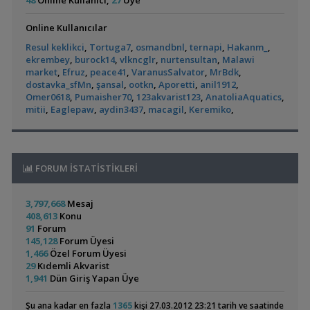
48
Online Kullanıcı,
27
Üye
,
135 Lt Akvaryum İçin Bu Canlı Sayısı Fazla Mı?
Betta_King
🐬˚˖𓍢✨໋ 🐋✧˚koleksiyonluk Bitkiler˚˖🐬˚✨໋ 🐋✧˚.🐟
hasancn
21:00
12:01
Cam Emiş Basış ,gübre Seti 7 Parça
hasancn
21:00
Online Kullanıcılar
Yeni Üye Forumu
High Tech Paketleri %40 İndimli Tek Paket
hasancn
21:00
L144 Longfin Blue Eye
Küçük Bir Su
,
Betamda Kuyruk Erimesi Mi Var?
runfile
10:14
Bloody Mary Karides
Resul keklikci
,
Tortuga7
gulec_44
,
osmandbnl
20:36
,
ternapi
,
Hakanm_
,
Birikintisi :)
(2)
Yeni Üye Forumu
ekrembey
,
burock14
,
vlkncglr
,
nurtensultan
,
Malawi
Staurogyne Repens
gulec_44
20:36
,
Yeni Tetra Akvaryumum
Hasan117
10:08
market
,
Efruz
,
peace41
,
VaranusSalvator
,
MrBdk
,
Satılık Geosesarma Dennerle Purple Vampir Yengeç
Arch.Hüseyin
dostavka_sfMn
,
şansal
,
ootkn
,
Aporetti
,
anil1912
,
Akvaryum Tanıtımı
20:28
Omer0618
,
Pumaisher70
,
123akvarist123
,
AnatoliaAquatics
,
,
Ternapi Küçük Bir Su Birikintisi
ternapi
01:42
C. Vatoz, Moss, Karides, Lepistes, Katil Salyangoz
Aquarist101
mitii
,
Eaglepaw
,
aydin3437
,
macagil
,
Keremiko
,
Akvaryum Tanıtımı
19:44
Siamensis Alg Eater (
Rummy Nose Tetra
,
Yeni Tetra Tanki
Ozmoziz
01:20
Toplu Satış Karışık Malzemeler Uyguna Takasa Açık
Aquarist101
Sae )
Akvaryumu
(7)
Yeni Üye Forumu
19:44
,
Kaplan Kuhli Nin Oase Soil İle Uyumu
Ozmoziz
01:10
Canlı Yemler (grindal,mikrofex,mikrokurt) Hasada H
Kaangzkr
Sazansıgiller
FORUM İSTATİSTİKLERİ
19:37
,
Kerevit Bakımı Nasıldır Ve Almalımıyım
Betta_King
23:30
Kan Kırmızı Kiraz Karides(seleksiyon Yapıldı)
Kaangzkr
19:37
Yeni Üye Forumu
Saz,gül,mikra,rotala Blood Red,sessiliflora,
Kaangzkr
19:37
3,797,668
Mesaj
Panda Cory
Bitkili Canlı Doğuran
,
Rummy Nose Tetra Akvaryumu
EthernalFlow
21:58
🌿 Makro➕️ Mikro➕ Excel🌲 Akvaryum Gübreleri
kilic88
19:06
408,613
Konu
Ve Yavru
Akvaryum Tanıtımı
(36)
Java Moss , Java Fern Filizleri
Miller
17:27
91
Forum
Akvaryumum
Rasbora Arıyorum
Miller
17:27
145,128
Forum Üyesi
İthal Paludaryum / Teraryum Arıyorum
ozan_1903
17:22
1,466
Özel Forum Üyesi
Efsane Yati Ve Mangrow Kökleri
29
Kıdemli Akvarist
ozan_1903
17:22
1,941
Dün Giriş Yapan Üye
Damızlık L010a Erkekleri Ve Singapur Tül Erkek
ozan_1903
17:22
Colombian Tetra
60x40x40 Walstad
Eheim 2260 02 1500 Classic Xl
ugurbaran
17:11
(3)
(36)
Şu ana kadar en fazla
1365
kişi 27.03.2012 23:21 tarih ve saatinde
Java Moss Ve Grindal Kurt Kültürü
omersayar
15:20