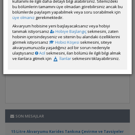
kullanımı ile ilgili daha detaylı bilgi alabilirsiniz. Sitemizdeki
bu bölümlerin tamamını üye olmadan görebilirsiniz ancak bu
bölümlerde paylaşım yapabilmek veya soru sorabilmek için
üye olmanız
gerekmektedir.
Akvaryum hobisine yeni başlayacaksanız veya hobiyi
tanımak istiyorsanız
Hobiye Başlangıç
sekmesini, zaten
hobinin içerisindeyseniz ve sitenin bu alandaki özelliklerini
görmek istiyorsanız
Hobici Köşesi
sekmesini, siteye
akvaryumunuzda yaşadığınız acil bir sorun nedeniyle
ulaştıysanız
Acil
sekmesini, ilan bölümü ile ilgili bilgi almak
ve ilanlara gitmek için
İlanlar
sekmesini tıklayabilirsiniz.
SON MESAJLAR
15 Litre Akvaryumu Karides Tankına Çevirme ve Tavsiyeler