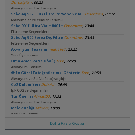
,
Durustyilan
00:25
Akvaryum ve Tür Tavsiyesi
,
Sobo Aq 907 F Dış Filtre Pervane Ve Mil
Omerdrms
00:02
Malzemeler ve Yemler Forumu
,
Sobo 901f Ultra Viole 800 Lt
Omerdrms
23:48
Filtreleme Seçenekleri
,
Sobo Aq 900 Serisi Dış Filtre
Omerdrms
23:44
Filtreleme Seçenekleri
,
Akvaryum Tasarımı
mahirbs1
23:25
Yeni Üye Forumu
,
Orta Amerika'ya Dönüş
Frkn
22:28
Akvaryum Tanıtımı
,
🧿 En Güzel Fotoğraflarınızı Gösterin
Frkn
21:50
Akvaryum ve Su Altı Fotoğrafçılığı
,
Co2 Dolum Yeri
Duboisi_
20:59
Işık CO2 ve Ekipmanlar
,
Tür Önerisi
Ahmet53
19:52
Akvaryum ve Tür Tavsiyesi
,
Melek Balığı
Milners
18:08
Yeni Üye Forumu
,
Lowtech Bitkiler İle Hobiye Dönüş
aydin3437
17:48
Daha Fazla Göster
Akvaryum Tanıtımı
,
Frontoza Cinsiyet
akvaradam
17:34