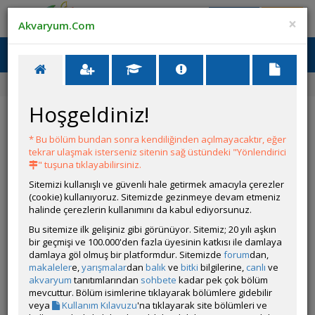
Giriş Yap
Üye Ol
×
Akvaryum.Com
Ana Menü
Toggl
naviga
Ana Sayfa
Forum
Üye Profili
Hoşgeldiniz!
ÖZELLİKLER
* Bu bölüm bundan sonra kendiliğinden açılmayacaktır, eğer
tekrar ulaşmak isterseniz sitenin sağ üstündeki "Yönlendirici
" tuşuna tıklayabilirsiniz.
Sitemizi kullanışlı ve güvenli hale getirmek amacıyla çerezler
(cookie) kullanıyoruz. Sitemizde gezinmeye devam etmeniz
halinde çerezlerin kullanımını da kabul ediyorsunuz.
Bu sitemize ilk gelişiniz gibi görünüyor. Sitemiz; 20 yılı aşkın
bir geçmişi ve 100.000'den fazla üyesinin katkısı ile damlaya
Kullanıcı Adı:
MiSoSiKiaN
damlaya göl olmuş bir platformdur. Sitemizde
forum
dan,
Kullanıcı Grubu:
Yönetici
makaleler
e,
yarışmalar
dan
balık
ve
bitki
bilgilerine,
canlı
ve
Geri Bildirimleri:
2 adet mevcut.
akvaryum
tanıtımlarından
sohbete
kadar pek çok bölüm
Aldığı Beğeni:
675
mevcuttur. Bölüm isimlerine tıklayarak bölümlere gidebilir
veya
Kullanım Kılavuzu
'na tıklayarak site bölümleri ve