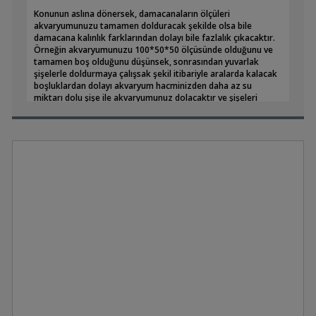
Konunun aslına dönersek, damacanaların ölçüleri
akvaryumunuzu tamamen dolduracak şekilde olsa bile
damacana kalınlık farklarından dolayı bile fazlalık çıkacaktır.
Örneğin akvaryumunuzu 100*50*50 ölçüsünde olduğunu ve
tamamen boş olduğunu düşünsek, sonrasından yuvarlak
şişelerle doldurmaya çalışsak şekil itibariyle aralarda kalacak
boşluklardan dolayı akvaryum hacminizden daha az su
miktarı dolu şişe ile akvaryumunuz dolacaktır ve şişeleri
akvaryuma boşalttığınızda tahmini %20-25 gibi eksik kaldığını
göreceksiniz.
Saygılar,