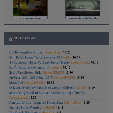
,
200 Litre Yeni Bitkili Tankım
volkangunes
11:06
Akvaryum Tanıtımı
15 Litre Akvaryumu Karides Tankına Çevirme ve Tavsiyeler
,
Durustyilan
00:25
German Blue
Lowtech Bitkiler İle
Akvaryum ve Tür Tavsiyesi
Ramirezi
Hobiye Dönüş
,
Sobo Aq 907 F Dış Filtre Pervane Ve Mil
Omerdrms
00:02
Malzemeler ve Yemler Forumu
,
Sobo Aq 900 Serisi Dış Filtre
Omerdrms
23:44
SON İLANLAR
Filtreleme Seçenekleri
,
Akvaryum Tasarımı
mahirbs1
23:25
Geophagus Red
Basit Melek Ve Cuce
Yeni Üye Forumu
Lda16 Longfin Yavruları
_rammstein_
16:22
Head Üreme Süreci
Vatoz Akvaryumu
,
Co2 Dolum Yeri
Duboisi_
20:59
(41)
3cm Kafalı Beyaz Yunus Yavruları 300
tetikk
16:17
Vlog
(200 Litre)
Işık CO2 ve Ekipmanlar
1 Yaş Leopar Melek Ve Siyah Şeytan Melek
batuhan.ylmz
16:17
,
Tür Önerisi
Ahmet53
19:52
Ler Armatür Işık Aydınlatma
yaguara
16:12
Akvaryum ve Tür Tavsiyesi
Exel , Ramshorm , Bitki
CevdetSERBEST
15:56
,
Lowtech Bitkiler İle Hobiye Dönüş
aydin3437
17:48
Su Piresi 200 - 300 Adet 100 Tl
CevdetSERBEST
15:56
Akvaryum Tanıtımı
Apistogramma
30x20x20 Ramshorn
Moss Teli
CevdetSERBEST
15:56
,
Frontoza Cinsiyet
akvaradam
17:34
Hongsloi Çiftim Ve
Akvaryumu
(4)
(6)
🌿 Makro➕️ Mikro➕ Excel🌲 Akvaryum Gübreleri
kilic88
15:49
Yavruları
Cinsiyet ve Tür Belirleme
Mikrofex-grindal-mikrokurt-sirkekurdu-izya Tubifex
,
Ciklet Balığı Boy Aldırma
Ygghjh
17:00
tuncaysargin
15:35
Yeni Üye Forumu
Apistogramma - İvancara Bimaculata
Şahinöztürk
15:25
,
Basit Melek Ve Cuce Vatoz Akvaryumu (200 Litre)
saturday
Su Ustu Bitkisi Frogbit
ALTEMUR
15:18
14:01
Betta Antuta
Leonardit Zeminli
Acil Satılık Ekipmanlar
ahmet22
14:51