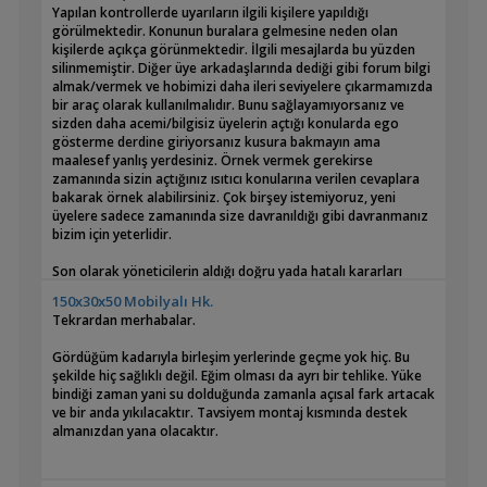
Yapılan kontrollerde uyarıların ilgili kişilere yapıldığı
görülmektedir. Konunun buralara gelmesine neden olan
kişilerde açıkça görünmektedir. İlgili mesajlarda bu yüzden
silinmemiştir. Diğer üye arkadaşlarında dediği gibi forum bilgi
almak/vermek ve hobimizi daha ileri seviyelere çıkarmamızda
bir araç olarak kullanılmalıdır. Bunu sağlayamıyorsanız ve
sizden daha acemi/bilgisiz üyelerin açtığı konularda ego
gösterme derdine giriyorsanız kusura bakmayın ama
maalesef yanlış yerdesiniz. Örnek vermek gerekirse
zamanında sizin açtığınız ısıtıcı konularına verilen cevaplara
bakarak örnek alabilirsiniz. Çok birşey istemiyoruz, yeni
üyelere sadece zamanında size davranıldığı gibi davranmanız
bizim için yeterlidir.
Son olarak yöneticilerin aldığı doğru yada hatalı kararları
yargılama mercii siz değilsiniz biziz. Konu hakkında varsa ters
150x30x50 Mobilyalı Hk.
düşünceniz yönetime mesaj kısmından bildirirseniz konuyu
Tekrardan merhabalar.
inceler ve durum hakkında bilgi verebiliriz fakat bunun
tartışılacağı yer forum konuları değildir. Bu konuya da dikkat
Gördüğüm kadarıyla birleşim yerlerinde geçme yok hiç. Bu
ederseniz seviniriz.
şekilde hiç sağlıklı değil. Eğim olması da ayrı bir tehlike. Yüke
bindiği zaman yani su dolduğunda zamanla açısal fark artacak
Saygılar,
ve bir anda yıkılacaktır. Tavsiyem montaj kısmında destek
almanızdan yana olacaktır.