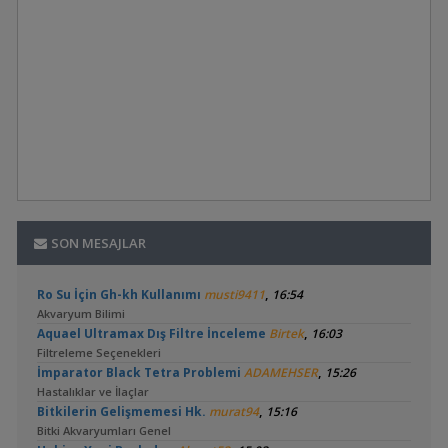
Dolap toplanırken herhangi bir vida yada çivi kullanmadık.
Menteşede kullanılan vidalar hariç dolapta metal aksam
bulunmamakta.
SON MESAJLAR
,
Ro Su İçin Gh-kh Kullanımı
musti9411
16:54
Akvaryum Bilimi
,
Aquael Ultramax Dış Filtre İnceleme
Birtek
16:03
Filtreleme Seçenekleri
,
İmparator Black Tetra Problemi
ADAMEHSER
15:26
Hastalıklar ve İlaçlar
,
Bitkilerin Gelişmemesi Hk.
murat94
15:16
Bitki Akvaryumları Genel