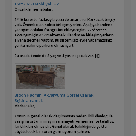
150x30x50 Mobilyalı Hk.
Öncelikle merhabalar,
5*10 kereste fazlasıyla yeterde artar bile. Korkacak birşey
yok. Önemli olan nokta birleşim yerleri. Aşağıya kendime
yaptığım dolabın fotoğrafını ekleyeceğim. 225*55*55
akvaryum için 4*7 malzeme kullandım ve birleşim yerlerini
zıvana geçmeli yaptım. Bu sistemi siz evde yapamazsınız
çünkü makine parkuru olması şart.
Bu arada bende de 8 yaş ve 4 yaş iki çocuk var. [:)]
Bidon Hacmini Akvaryuma Görsel Olarak
Sığdıramamak
Merhabalar,
Konunun genel olarak dağılmasının nedeni ikili diyalog ile
yazışma ortamının aynı samimiyeti vermemesi ve telaffuz
farklılıkları olmasıdır. Genel olarak bakıldığında çokta
büyütülecek bir sorun görmüyorum şahsen.