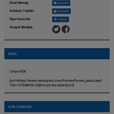
Özel Mesaj:
Gönder
Sohbet Talebi:
Gönder
Üye Favorile:
Favori
Sosyal Medya:
İMZA
Cihan KÖK
[url=https://www.akvaryum.com/Forum/forum_posts.asp?
TID=12733&FID=22]Forum Kuralları[/url]
SON 10 MESAJI