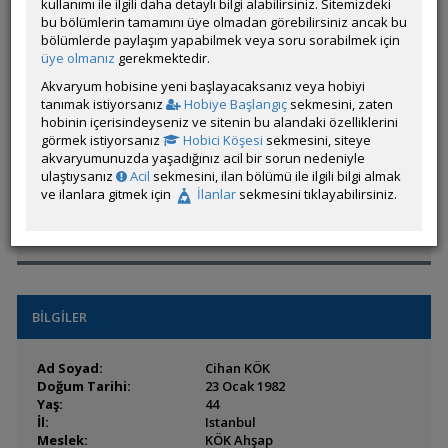
kullanımı ile ilgili daha detaylı bilgi alabilirsiniz. Sitemizdeki
Hesap Durumu:
Aktif
bu bölümlerin tamamını üye olmadan görebilirsiniz ancak bu
Durumu:
Çevrim Dışı
bölümlerde paylaşım yapabilmek veya soru sorabilmek için
Üyelik Tarihi:
12 Ağustos 2006 13:42
üye olmanız
gerekmektedir.
Son Ziyaret:
05 Ağustos 2026 18:22
Akvaryum hobisine yeni başlayacaksanız veya hobiyi
Toplam Mesaj:
4578 [0.63 Gün Ortalaması]
tanımak istiyorsanız
Hobiye Başlangıç
sekmesini, zaten
Paylaşım Sayisı:
0 (Son 6 Ay)
hobinin içerisindeyseniz ve sitenin bu alandaki özelliklerini
İlan Sayisı:
görmek istiyorsanız
Hobici Köşesi
sekmesini, siteye
Üyenin Mesaj ve İlanlarını Gör
akvaryumunuzda yaşadığınız acil bir sorun nedeniyle
ulaştıysanız
Acil
sekmesini, ilan bölümü ile ilgili bilgi almak
Üyenin Açtığı Konuları Gör
ve ilanlara gitmek için
İlanlar
sekmesini tıklayabilirsiniz.
Üyenin ÖM Engelini Kaldır
BİLGİLER
Ad Soyad:
Cihan KÖK
Doğum Tarihi:
23 Ocak 1982
Yaş:
44
İl:
Istanbul
Meslek:
KÖK Ahşap