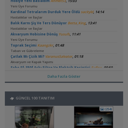
,
Hobiye Yeni Basladım
Ahmet53
15:03
Yeni Üye Forumu
,
Kardinal Tetralarım Durduk Yere Öldü
sacityld
14:14
Hastalıklar ve İlaçlar
,
Balık Karnı Şiş Ve Ters Dönüyor
Betta_King
13:41
Hastalıklar ve İlaçlar
,
Akvaryum Hobisine Dönüş
Yusufs
11:41
Yeni Üye Forumu
,
Toprak Seçimi
Kaangzkr
01:48
Taban ve Gübreleme
,
Çatlak Mı Çizik Mi?
VaranusSalvator
01:18
Akvaryum ve Kapak Yapımı
,
Sobo Sf-350f Askı Filtre Ve Elektrik Kesintisi
Sufisu
00:50
Filtreleme Seçenekleri
Daha Fazla Göster
,
Çözemediğim Problem
Firebolt
23:55
Yeni Üye Forumu
,
Dajana Artemiayı Çıkartamıyorum
Cyber_Scout
22:48
Malzemeler ve Yemler Forumu
GÜNCEL 100 TANITIM
,
Karideslerin Cinsiyeti Nedir?
Cyber_Scout
22:41
Cinsiyet ve Tür Belirleme
(254)
,
Buhar Camı Ve Şelale Filtre Çıkmazı
emocdgn06
20:59
Yeni Üye Forumu
,
🧿 En Güzel Fotoğraflarınızı Gösterin
Frkn
20:57