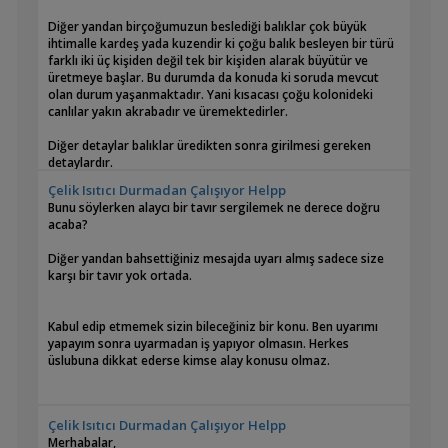
Diğer yandan birçoğumuzun beslediği balıklar çok büyük
ihtimalle kardeş yada kuzendir ki çoğu balık besleyen bir türü
farklı iki üç kişiden değil tek bir kişiden alarak büyütür ve
üretmeye başlar. Bu durumda da konuda ki soruda mevcut
olan durum yaşanmaktadır. Yani kısacası çoğu kolonideki
canlılar yakın akrabadır ve üremektedirler.
Diğer detaylar balıklar üredikten sonra girilmesi gereken
detaylardır.
Çelik Isıtıcı Durmadan Çalışıyor Helpp
Mesela üreme gerçekleştikten sonra sıkıntılı yavrular ortaya
Bunu söylerken alaycı bir tavır sergilemek ne derece doğru
çıkar yada türün saflığından endişe duyulur o zaman kan
acaba?
değişimi gibi yada üst soy girişi gibi uygulamalara gidilebilir.
Bunlar bu konunun yada sorunun cevabı değildir.
Diğer yandan bahsettiğiniz mesajda uyarı almış sadece size
karşı bir tavır yok ortada.
Konuyu bilimsel boyuta taşımak yersiz bir durum
oluşturmaktadır zira Recep Beyinde dediği gibi soru da cevap
da çok basittir.
Kabul edip etmemek sizin bileceğiniz bir konu. Ben uyarımı
yapayım sonra uyarmadan iş yapıyor olmasın. Herkes
Saygılar,
üslubuna dikkat ederse kimse alay konusu olmaz.
Çelik Isıtıcı Durmadan Çalışıyor Helpp
Merhabalar,