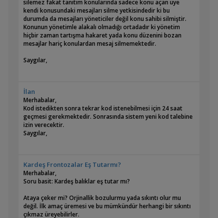
silemez fakat tanıtım konularında sadece konu açan üye
kendi konusundaki mesajları silme yetkisindedir ki bu
durumda da mesajları yöneticiler değil konu sahibi silmiştir.
Konunun yönetimle alakalı olmadığı ortadadır ki yönetim
hiçbir zaman tartışma hakaret yada konu düzenini bozan
mesajlar hariç konulardan mesaj silmemektedir.
Saygılar,
İlan
Merhabalar,
Kod istedikten sonra tekrar kod istenebilmesi için 24 saat
geçmesi gerekmektedir. Sonrasında sistem yeni kod talebine
izin verecektir.
Saygılar,
Kardeş Frontozalar Eş Tutarmı?
Merhabalar,
Soru basit: Kardeş balıklar eş tutar mı?
Ataya çeker mi? Orjinallik bozulurmu yada sıkıntı olur mu
değil. İlk amaç üremesi ve bu mümkündür herhangi bir sıkıntı
çıkmaz üreyebilirler.