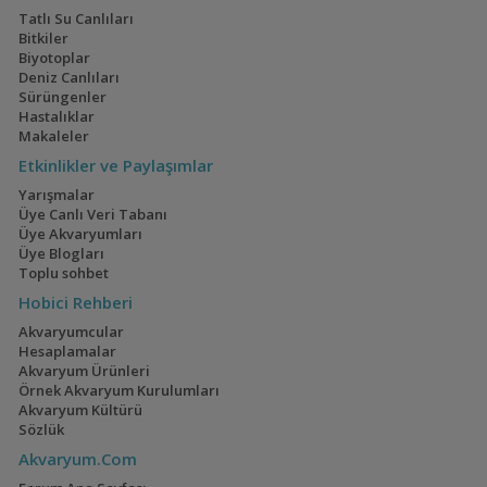
Co2 Tüp ,akvaryum Malzemeleri Vs Güncel
hll_aquascaping
21:05
Tatlı Su Canlıları
Bitkiler
Biyotoplar
Deniz Canlıları
Electric Blue Acara
160x60x60
Sürüngenler
Akvaryumum
(4)
(3)
Hastalıklar
Makaleler
Etkinlikler ve Paylaşımlar
Yarışmalar
Geophagus Red
İwagumi
Üye Canlı Veri Tabanı
Head Tapajos
Üye Akvaryumları
(13)
(14)
Üye Blogları
Toplu sohbet
Hobici Rehberi
Akvaryumcular
Ateşağız
40x40x40
Hesaplamalar
(2)
(2)
Akvaryum Ürünleri
Örnek Akvaryum Kurulumları
Akvaryum Kültürü
Sözlük
Akvaryum.Com
Mavi Melek Karides
110 Litre Japon