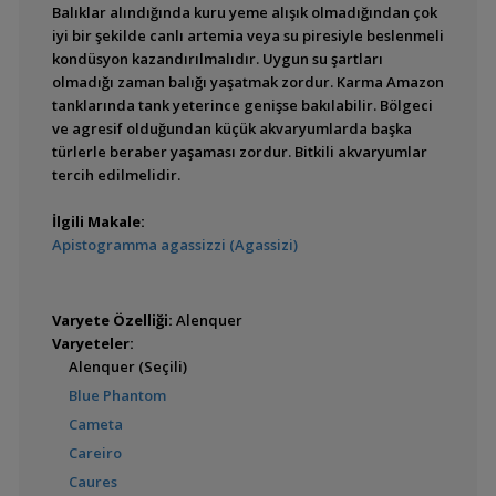
Balıklar alındığında kuru yeme alışık olmadığından çok
Astronotus crassipinnis
iyi bir şekilde canlı artemia veya su piresiyle beslenmeli
kondüsyon kazandırılmalıdır. Uygun su şartları
olmadığı zaman balığı yaşatmak zordur. Karma Amazon
tanklarında tank yeterince genişse bakılabilir. Bölgeci
ve agresif olduğundan küçük akvaryumlarda başka
türlerle beraber yaşaması zordur. Bitkili akvaryumlar
Astronotus ocellatus
tercih edilmelidir.
(Astronot - Oscar)
İlgili Makale:
Apistogramma agassizzi (Agassizi)
Chaetobranchopsis
australis (Basketmouth)
Varyete Özelliği:
Alenquer
Varyeteler:
Alenquer (Seçili)
Blue Phantom
Chaetobranchopsis
Cameta
orbicularis
Careiro
Caures