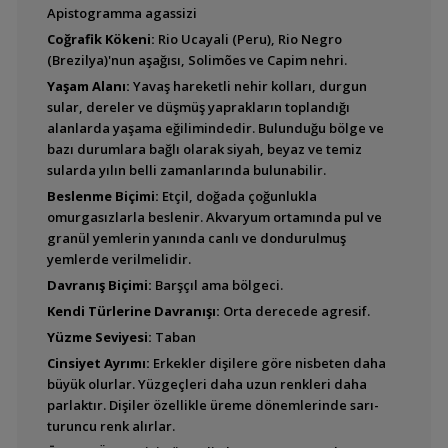
Apistogramma agassizi
Aequidens pulcher
Coğrafik Kökeni:
Rio Ucayali (Peru), Rio Negro
(Blue Acara)
(Brezilya)'nun aşağısı, Solimões ve Capim nehri.
Yaşam Alanı:
Yavaş hareketli nehir kolları, durgun
sular, dereler ve düşmüş yaprakların toplandığı
Aequidens sp.
alanlarda yaşama eğilimindedir. Bulunduğu bölge ve
Goldsaum (Green
bazı durumlara bağlı olarak siyah, beyaz ve temiz
Terror)
sularda yılın belli zamanlarında bulunabilir.
Beslenme Biçimi:
Etçil, doğada çoğunlukla
omurgasızlarla beslenir. Akvaryum ortamında pul ve
Aequidens sp.
granül yemlerin yanında canlı ve dondurulmuş
''Silversaum'' (Green
yemlerde verilmelidir.
Terror)
Davranış Biçimi:
Barşçıl ama bölgeci.
Kendi Türlerine Davranışı:
Orta derecede agresif.
Yüzme Seviyesi:
Taban
Aequidens tetramerus
Cinsiyet Ayrımı:
Erkekler dişilere göre nisbeten daha
büyük olurlar. Yüzgeçleri daha uzun renkleri daha
parlaktır. Dişiler özellikle üreme dönemlerinde sarı-
turuncu renk alırlar.