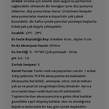
Üreme:
Üreme için önemli olan uygun su şartlarının
Bujurquina vittata
sağlanabilir olmasıdır.Bir kovuğun içine düz yumurta
dökerler, dişi yumurtaları korur. Üretilmesi kolaydır
ama yumurtalar mantara duyarlıdır çok çabuk
bozulabilir. Bir hafta içinde yavrular yüzmeye başlarlar.
Erkek pek çok dişiyle çiftleşebilir.
Krobia itanyi
Sıcaklık:
22°C - 29°C
En Fazla Büyüdüğü Boy:
Erkekler 8 cm., dişiler 5 cm.
En Az Akvaryum Hacmi:
50 litre
Su Sertliği:
0 - 10 °dH (Çok yumuşak - Orta)
Krobia sp.''Rio Xingu''
pH:
5.0 - 7.0
Zorluk Seviyesi:
3
Genel Yorum:
Farklı renk varyasyonları vardır. 1 erkek
4 dişi şeklinde 75 lt'lik akvaryumlarda bakılabilir.
Akvaryumu bol bitkili, amonyak, nitrit, nitrat miktarı
Tahuantinsuyoa
çok az ve peat ile zenginleştirilmiş olmalıdır. Ayrıca
macantzatza (Safir
ince taneli koyu renkli kum tercih edilmelidir.
Cichlid)
Toptancılardan akvaryumculara gelen ithal balıklar
genellikle zayıf düşmüş balıklar olur ve alındığında
büyük oranda balık bir kaç gün içinde kaybedilir.