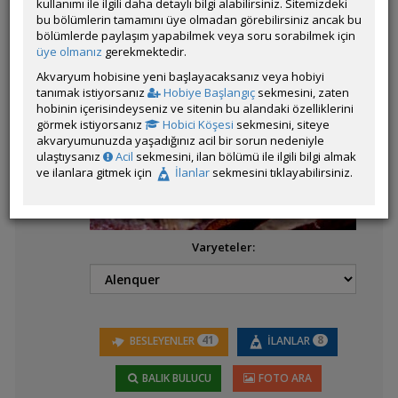
kullanımı ile ilgili daha detaylı bilgi alabilirsiniz. Sitemizdeki
bu bölümlerin tamamını üye olmadan görebilirsiniz ancak bu
bölümlerde paylaşım yapabilmek veya soru sorabilmek için
üye olmanız
gerekmektedir.
Latince
Aequidens diadema
Akvaryum hobisine yeni başlayacaksanız veya hobiyi
Adı:
tanımak istiyorsanız
Hobiye Başlangıç
sekmesini, zaten
hobinin içerisindeyseniz ve sitenin bu alandaki özelliklerini
görmek istiyorsanız
Hobici Köşesi
sekmesini, siteye
akvaryumunuzda yaşadığınız acil bir sorun nedeniyle
Aequidens metae
ulaştıysanız
Acil
sekmesini, ilan bölümü ile ilgili bilgi almak
(Yellow Acara)
ve ilanlara gitmek için
İlanlar
sekmesini tıklayabilirsiniz.
Varyeteler:
Aequidens patricki
Aequidens
portalegrensis
41
8
BESLEYENLER
İLANLAR
(Kahverengi Acara -
Port Acara)
BALIK BULUCU
FOTO ARA