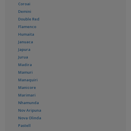
Coroai
Cleithracara maronii
Demini
(Keyhole Cichlid)
Double Red
Flamenco
Humaita
Ivanacara adoketa
Januaca
(Zebra Acara)
Japura
Jurua
Madira
Ivanacara bimaculata
Mamuri
Manaquiri
Manicore
Marimari
Laetacara curviceps
Nhamunda
(Cüce Bayrak Cichlid)
Nov Aripuna
Nova Olinda
Pastell