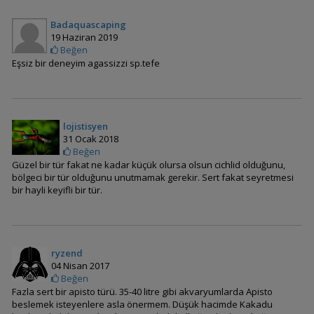
Badaquascaping
19 Haziran 2019
Nannacara taenia
Beğen
(Çizgili Cüce Cichlid)
Eşsiz bir deneyim agassizzi sp.tefe
Apistogramma İniridae
lojistisyen
31 Ocak 2018
Beğen
Güzel bir tür fakat ne kadar küçük olursa olsun cichlid olduğunu,
bölgeci bir tür olduğunu unutmamak gerekir. Sert fakat seyretmesi
bir hayli keyifli bir tür.
Apistogramma agassizi
(Agassizi)
ryzend
04 Nisan 2017
Apistogramma
Beğen
allpahuayo
Fazla sert bir apisto türü. 35-40 litre gibi akvaryumlarda Apisto
beslemek isteyenlere asla önermem. Düşük hacimde Kakadu