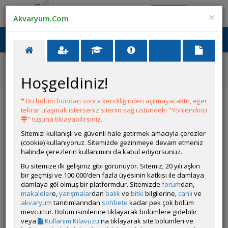
Giriş Yap
Üye Ol
×
Akvaryum.Com
Ana Menü
Toggl
naviga
Ana Sayfa
Tatlı Su Canlıları
Güney Amerika Cichlidleri
Hoşgeldiniz!
Apistogramma agassizi (Agassizi)
Apistogramma agassizi (Agassizi)
* Bu bölüm bundan sonra kendiliğinden açılmayacaktır, eğer
tekrar ulaşmak isterseniz sitenin sağ üstündeki "Yönlendirici
" tuşuna tıklayabilirsiniz.
Sitemizi kullanışlı ve güvenli hale getirmek amacıyla çerezler
(cookie) kullanıyoruz. Sitemizde gezinmeye devam etmeniz
halinde çerezlerin kullanımını da kabul ediyorsunuz.
Bu sitemize ilk gelişiniz gibi görünüyor. Sitemiz; 20 yılı aşkın
bir geçmişi ve 100.000'den fazla üyesinin katkısı ile damlaya
damlaya göl olmuş bir platformdur. Sitemizde
forum
dan,
Grubun Diğer Türleri
makaleler
e,
yarışmalar
dan
balık
ve
bitki
bilgilerine,
canlı
ve
akvaryum
tanıtımlarından
sohbete
kadar pek çok bölüm
mevcuttur. Bölüm isimlerine tıklayarak bölümlere gidebilir
Liste
veya
Kullanım Kılavuzu
'na tıklayarak site bölümleri ve