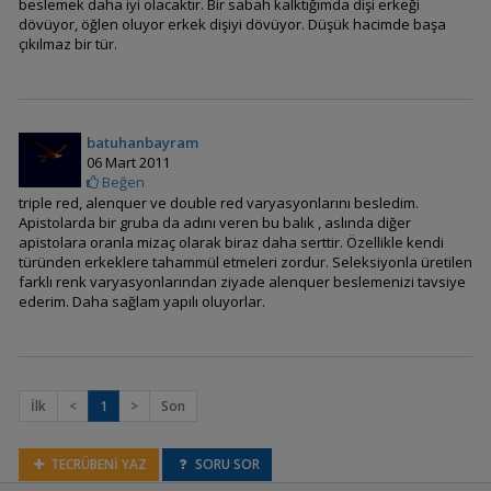
beslemek daha iyi olacaktır. Bir sabah kalktığımda dişi erkeği
dövüyor, öğlen oluyor erkek dişiyi dövüyor. Düşük hacimde başa
Apistogramma
çıkılmaz bir tür.
atahualpa (Günbatımı
Apisto)
batuhanbayram
06 Mart 2011
Apistogramma
Beğen
baenschi (inka)
triple red, alenquer ve double red varyasyonlarını besledim.
Apistolarda bir gruba da adını veren bu balık , aslında diğer
apistolara oranla mizaç olarak biraz daha serttir. Özellikle kendi
türünden erkeklere tahammül etmeleri zordur. Seleksiyonla üretilen
farklı renk varyasyonlarından ziyade alenquer beslemenizi tavsiye
Apistogramma
ederim. Daha sağlam yapılı oluyorlar.
bitaeniata (Şeritli Cüce
Cichlid)
İlk
<
1
>
Son
Apistogramma blutkehl
(cutthroat)
TECRÜBENİ YAZ
SORU SOR