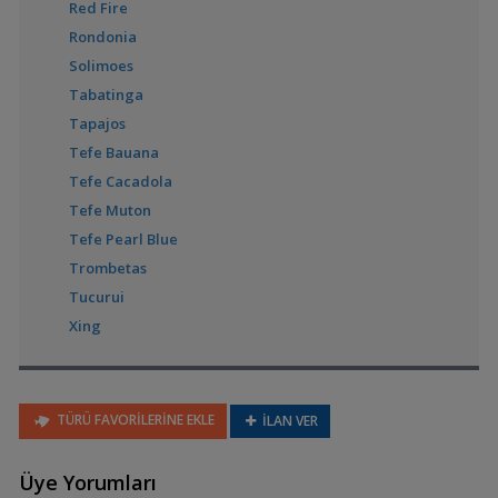
Laetacara dorsigera
Red Fire
(Kırmızı Göğüslü Acara)
Rondonia
Solimoes
Tabatinga
Tapajos
Laetacara fulvipinnis
Tefe Bauana
Tefe Cacadola
Tefe Muton
Tefe Pearl Blue
Laetacara thayeri
Trombetas
Tucurui
Xing
Nannacara anomala
(Altın Cüce)
TÜRÜ FAVORİLERİNE EKLE
İLAN VER
Nannacara
Üye Yorumları
aureocephalus