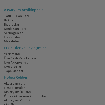
Apistogramma borelli
Akvaryum Ansiklopedisi
(Borelli)
Tatlı Su Canlıları
Bitkiler
Biyotoplar
Deniz Canlıları
Apistogramma brevis
Sürüngenler
(Brevis)
Hastalıklar
Makaleler
Etkinlikler ve Paylaşımlar
Yarışmalar
Apistogramma
Üye Canlı Veri Tabanı
cacatuoides (Kakadu)
Üye Akvaryumları
Üye Blogları
Toplu sohbet
Hobici Rehberi
Apistogramma cf.
Akvaryumcular
ortegai (pebas)
Hesaplamalar
Akvaryum Ürünleri
Örnek Akvaryum Kurulumları
Akvaryum Kültürü
Apistogramma
Sözlük