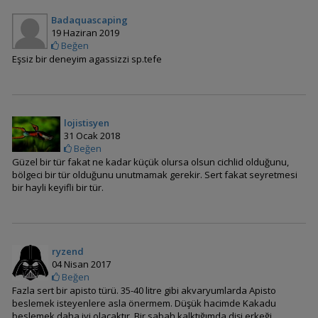
Badaquascaping
19 Haziran 2019
Beğen
Nannacara taenia
(Çizgili Cüce Cichlid)
Eşsiz bir deneyim agassizzi sp.tefe
lojistisyen
Apistogramma İniridae
31 Ocak 2018
Beğen
Güzel bir tür fakat ne kadar küçük olursa olsun cichlid olduğunu,
bölgeci bir tür olduğunu unutmamak gerekir. Sert fakat seyretmesi
bir hayli keyifli bir tür.
Apistogramma agassizi
(Agassizi)
ryzend
04 Nisan 2017
Apistogramma
Beğen
allpahuayo
Fazla sert bir apisto türü. 35-40 litre gibi akvaryumlarda Apisto
beslemek isteyenlere asla önermem. Düşük hacimde Kakadu
beslemek daha iyi olacaktır. Bir sabah kalktığımda dişi erkeği