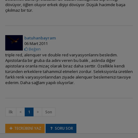
dövüyor, öğlen oluyor erkek dişiyi dövüyor. Düşük hacimde başa
çıkılmaz bir tür.
Apistogramma
atahualpa (Günbatımı
Apisto)
batuhanbayram
06 Mart 2011
Beğen
Apistogramma
triple red, alenquer ve double red varyasyonlarını besledim.
baenschi (inka)
Apistolarda bir gruba da adını veren bu balık , aslında diğer
apistolara oranla mizaç olarak biraz daha serttir. Özellikle kendi
türünden erkeklere tahammül etmeleri zordur. Seleksiyonla üretilen
farklı renk varyasyonlarından ziyade alenquer beslemenizi tavsiye
Apistogramma
ederim. Daha sağlam yapılı oluyorlar.
bitaeniata (Şeritli Cüce
Cichlid)
İlk
<
1
>
Son
Apistogramma blutkehl
(cutthroat)
TECRÜBENİ YAZ
SORU SOR