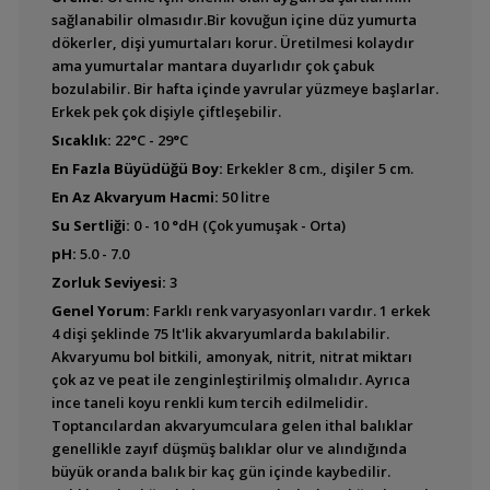
sağlanabilir olmasıdır.Bir kovuğun içine düz yumurta
Bujurquina vittata
dökerler, dişi yumurtaları korur. Üretilmesi kolaydır
ama yumurtalar mantara duyarlıdır çok çabuk
bozulabilir. Bir hafta içinde yavrular yüzmeye başlarlar.
Erkek pek çok dişiyle çiftleşebilir.
Sıcaklık:
22°C - 29°C
Krobia itanyi
En Fazla Büyüdüğü Boy:
Erkekler 8 cm., dişiler 5 cm.
En Az Akvaryum Hacmi:
50 litre
Su Sertliği:
0 - 10 °dH (Çok yumuşak - Orta)
pH:
5.0 - 7.0
Krobia sp.''Rio Xingu''
Zorluk Seviyesi:
3
Genel Yorum:
Farklı renk varyasyonları vardır. 1 erkek
4 dişi şeklinde 75 lt'lik akvaryumlarda bakılabilir.
Akvaryumu bol bitkili, amonyak, nitrit, nitrat miktarı
Tahuantinsuyoa
çok az ve peat ile zenginleştirilmiş olmalıdır. Ayrıca
macantzatza (Safir
ince taneli koyu renkli kum tercih edilmelidir.
Cichlid)
Toptancılardan akvaryumculara gelen ithal balıklar
genellikle zayıf düşmüş balıklar olur ve alındığında
büyük oranda balık bir kaç gün içinde kaybedilir.