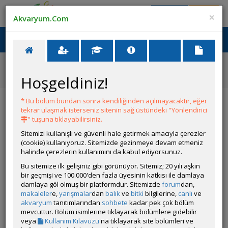
Giriş Yap
Üye Ol
×
Akvaryum.Com
Ana Menü
Toggl
naviga
Ana Sayfa
Tatlı Su Canlıları
Güney Amerika Cichlidleri
Hoşgeldiniz!
Apistogramma agassizi (Agassizi)
Apistogramma agassizi (Agassizi)
* Bu bölüm bundan sonra kendiliğinden açılmayacaktır, eğer
tekrar ulaşmak isterseniz sitenin sağ üstündeki "Yönlendirici
" tuşuna tıklayabilirsiniz.
Sitemizi kullanışlı ve güvenli hale getirmek amacıyla çerezler
(cookie) kullanıyoruz. Sitemizde gezinmeye devam etmeniz
halinde çerezlerin kullanımını da kabul ediyorsunuz.
Bu sitemize ilk gelişiniz gibi görünüyor. Sitemiz; 20 yılı aşkın
bir geçmişi ve 100.000'den fazla üyesinin katkısı ile damlaya
damlaya göl olmuş bir platformdur. Sitemizde
forum
dan,
Grubun Diğer Türleri
makaleler
e,
yarışmalar
dan
balık
ve
bitki
bilgilerine,
canlı
ve
akvaryum
tanıtımlarından
sohbete
kadar pek çok bölüm
mevcuttur. Bölüm isimlerine tıklayarak bölümlere gidebilir
Liste
veya
Kullanım Kılavuzu
'na tıklayarak site bölümleri ve