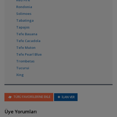
Red Fire
Laetacara dorsigera
(Kırmızı Göğüslü Acara)
Rondonia
Solimoes
Tabatinga
Tapajos
Laetacara fulvipinnis
Tefe Bauana
Tefe Cacadola
Tefe Muton
Tefe Pearl Blue
Laetacara thayeri
Trombetas
Tucurui
Xing
Nannacara anomala
(Altın Cüce)
TÜRÜ FAVORİLERİNE EKLE
İLAN VER
Nannacara
Üye Yorumları
aureocephalus