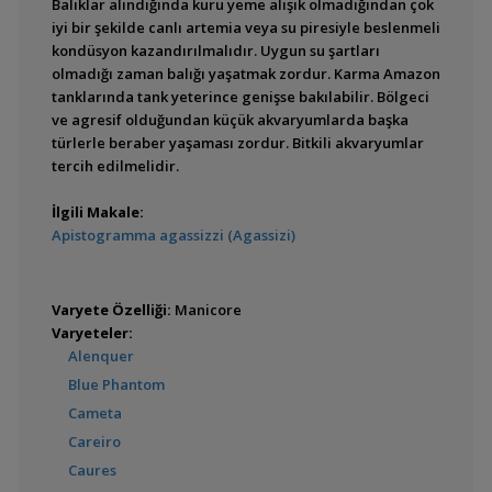
Balıklar alındığında kuru yeme alışık olmadığından çok
iyi bir şekilde canlı artemia veya su piresiyle beslenmeli
Astronotus crassipinnis
kondüsyon kazandırılmalıdır. Uygun su şartları
olmadığı zaman balığı yaşatmak zordur. Karma Amazon
tanklarında tank yeterince genişse bakılabilir. Bölgeci
ve agresif olduğundan küçük akvaryumlarda başka
türlerle beraber yaşaması zordur. Bitkili akvaryumlar
Astronotus ocellatus
tercih edilmelidir.
(Astronot - Oscar)
İlgili Makale:
Apistogramma agassizzi (Agassizi)
Chaetobranchopsis
Varyete Özelliği:
Manicore
australis (Basketmouth)
Varyeteler:
Alenquer
Blue Phantom
Cameta
Chaetobranchopsis
orbicularis
Careiro
Caures