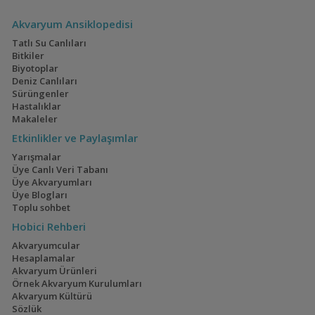
Akvaryum Ansiklopedisi
Apistogramma borelli
(Borelli)
Tatlı Su Canlıları
Bitkiler
Biyotoplar
Deniz Canlıları
Sürüngenler
Apistogramma brevis
Hastalıklar
(Brevis)
Makaleler
Etkinlikler ve Paylaşımlar
Yarışmalar
Üye Canlı Veri Tabanı
Apistogramma
Üye Akvaryumları
cacatuoides (Kakadu)
Üye Blogları
Toplu sohbet
Hobici Rehberi
Apistogramma cf.
Akvaryumcular
ortegai (pebas)
Hesaplamalar
Akvaryum Ürünleri
Örnek Akvaryum Kurulumları
Akvaryum Kültürü
Apistogramma
Sözlük