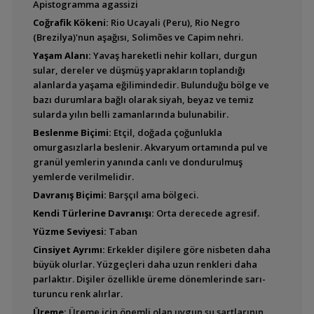
Apistogramma agassizi
Aequidens pulcher
Coğrafik Kökeni:
Rio Ucayali (Peru), Rio Negro
(Blue Acara)
(Brezilya)'nun aşağısı, Solimões ve Capim nehri.
Yaşam Alanı:
Yavaş hareketli nehir kolları, durgun
sular, dereler ve düşmüş yaprakların toplandığı
Aequidens sp.
alanlarda yaşama eğilimindedir. Bulunduğu bölge ve
Goldsaum (Green
bazı durumlara bağlı olarak siyah, beyaz ve temiz
Terror)
sularda yılın belli zamanlarında bulunabilir.
Beslenme Biçimi:
Etçil, doğada çoğunlukla
omurgasızlarla beslenir. Akvaryum ortamında pul ve
Aequidens sp.
granül yemlerin yanında canlı ve dondurulmuş
''Silversaum'' (Green
yemlerde verilmelidir.
Terror)
Davranış Biçimi:
Barşçıl ama bölgeci.
Kendi Türlerine Davranışı:
Orta derecede agresif.
Yüzme Seviyesi:
Taban
Aequidens tetramerus
Cinsiyet Ayrımı:
Erkekler dişilere göre nisbeten daha
büyük olurlar. Yüzgeçleri daha uzun renkleri daha
parlaktır. Dişiler özellikle üreme dönemlerinde sarı-
turuncu renk alırlar.
Üreme:
Üreme için önemli olan uygun su şartlarının