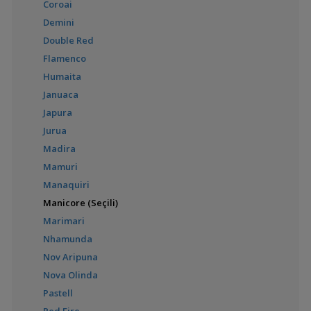
Coroai
Demini
Cleithracara maronii
(Keyhole Cichlid)
Double Red
Flamenco
Humaita
Ivanacara adoketa
Januaca
(Zebra Acara)
Japura
Jurua
Madira
Mamuri
Ivanacara bimaculata
Manaquiri
Manicore (Seçili)
Marimari
Laetacara curviceps
Nhamunda
(Cüce Bayrak Cichlid)
Nov Aripuna
Nova Olinda
Pastell