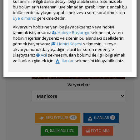
kullanımı ile ilgili daha detaylı bilgi alabilirsiniz. Sitemizdeki
bu bölümlerin tamamını üye olmadan görebilirsiniz ancak bu
bölümlerde paylaşım yapabilmek veya soru sorabilmek için
üye olmanız
gerekmektedir.
Latince
Aequidens diadema
Akvaryum hobisine yeni başlayacaksanız veya hobiyi
Adı:
tanımak istiyorsanız
Hobiye Başlangıç
sekmesini, zaten
hobinin içerisindeyseniz ve sitenin bu alandaki özelliklerini
görmek istiyorsanız
Hobici Köşesi
sekmesini, siteye
akvaryumunuzda yaşadığınız acil bir sorun nedeniyle
Aequidens metae
ulaştıysanız
Acil
sekmesini, ilan bölümü ile ilgili bilgi almak
(Yellow Acara)
ve ilanlara gitmek için
İlanlar
sekmesini tıklayabilirsiniz.
Varyeteler:
Aequidens patricki
Aequidens
41
8
BESLEYENLER
İLANLAR
portalegrensis
(Kahverengi Acara -
Port Acara)
BALIK BULUCU
FOTO ARA