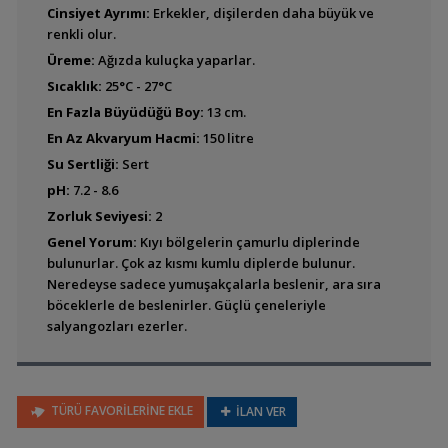
Benitochromis
Cinsiyet Ayrımı:
Erkekler, dişilerden daha büyük ve
ufermanni
renkli olur.
Üreme:
Ağızda kuluçka yaparlar.
Sıcaklık:
25°C - 27°C
En Fazla Büyüdüğü Boy:
13 cm.
Chromidotilapia
mamonekenei
En Az Akvaryum Hacmi:
150 litre
Su Sertliği:
Sert
pH:
7.2 - 8.6
Zorluk Seviyesi:
2
Chromidotilapia
Genel Yorum:
Kıyı bölgelerin çamurlu diplerinde
melaniae
bulunurlar. Çok az kısmı kumlu diplerde bulunur.
Neredeyse sadece yumuşakçalarla beslenir, ara sıra
böceklerle de beslenirler. Güçlü çeneleriyle
salyangozları ezerler.
Chromidotilapia mrac
TÜRÜ FAVORİLERİNE EKLE
İLAN VER
Chromidotilapia nana