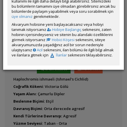
kullanımı ile ilgili daha detaylı bilgi alabilirsiniz. Sitemizdeki
bu bölümlerin tamamını üye olmadan görebilirsiniz ancak bu
Alcolapia alcalicus
bölümlerde paylaşım yapabilmek veya soru sorabilmek için
Latince
(Soda Cichlid)
üye olmanız
gerekmektedir.
Adı:
Akvaryum hobisine yeni başlayacaksanız veya hobiyi
tanımak istiyorsanız
Hobiye Başlangıç
sekmesini, zaten
hobinin içerisindeyseniz ve sitenin bu alandaki özelliklerini
Anomalochromis
görmek istiyorsanız
Hobici Köşesi
sekmesini, siteye
thomasi (Afrika
akvaryumunuzda yaşadığınız acil bir sorun nedeniyle
Kelebeği)
ulaştıysanız
Acil
sekmesini, ilan bölümü ile ilgili bilgi almak
ve ilanlara gitmek için
İlanlar
sekmesini tıklayabilirsiniz.
Benitochromis
BALIK BULUCU
FOTO ARA
nigrodorsalis
Haplochromis ishmaeli (Ishmael's Cichlid)
Coğrafik Kökeni:
Victoria Gölü
Yaşam Alanı:
Çamurlu Dipler
Benitochromis
Beslenme Biçimi:
Etçil
riomuniensis
Davranış Biçimi:
Orta derecede agresif
Kendi Türlerine Davranışı:
Agresif
Yüzme Seviyesi:
Taban - Orta