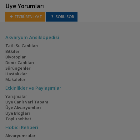
Üye Yorumları
TECRÜBENİ YAZ
SORU SOR
Congochromis sabinae
Akvaryum Ansiklopedisi
Tatlı Su Canlıları
Bitkiler
Biyotoplar
Divandu
Deniz Canlıları
albimarginatus
Sürüngenler
Hastalıklar
Makaleler
Etkinlikler ve Paylaşımlar
Etia nguti
Yarışmalar
Üye Canlı Veri Tabanı
Üye Akvaryumları
Üye Blogları
Hemichromis guttatus
Toplu sohbet
(Mücevher Cichlid)
Hobici Rehberi
Akvaryumcular