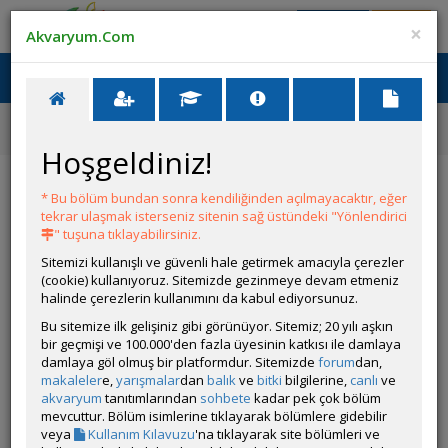
Giriş Yap
Üye Ol
×
Akvaryum.Com
Ana Menü
Toggl
naviga
Ana Sayfa
Tatlı Su Canlıları
Diğer Cichlidler
Haplochromis ishmaeli (Ishmael's Cichlid)
Hoşgeldiniz!
Haplochromis ishmaeli (Ishmael's Cichlid)
* Bu bölüm bundan sonra kendiliğinden açılmayacaktır, eğer
tekrar ulaşmak isterseniz sitenin sağ üstündeki "Yönlendirici
" tuşuna tıklayabilirsiniz.
Sitemizi kullanışlı ve güvenli hale getirmek amacıyla çerezler
(cookie) kullanıyoruz. Sitemizde gezinmeye devam etmeniz
halinde çerezlerin kullanımını da kabul ediyorsunuz.
Bu sitemize ilk gelişiniz gibi görünüyor. Sitemiz; 20 yılı aşkın
bir geçmişi ve 100.000'den fazla üyesinin katkısı ile damlaya
Grubun Diğer Türleri
damlaya göl olmuş bir platformdur. Sitemizde
forum
dan,
makaleler
e,
yarışmalar
dan
balık
ve
bitki
bilgilerine,
canlı
ve
akvaryum
tanıtımlarından
sohbete
kadar pek çok bölüm
Liste
mevcuttur. Bölüm isimlerine tıklayarak bölümlere gidebilir
veya
Kullanım Kılavuzu
'na tıklayarak site bölümleri ve