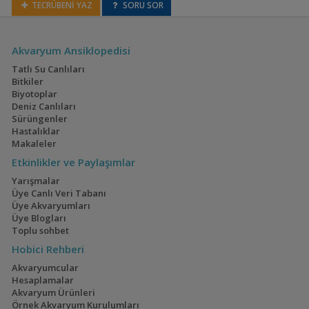
TECRÜBENİ YAZ
SORU SOR
Akvaryum Ansiklopedisi
Congochromis sabinae
Tatlı Su Canlıları
Bitkiler
Biyotoplar
Deniz Canlıları
Sürüngenler
Divandu
Hastalıklar
albimarginatus
Makaleler
Etkinlikler ve Paylaşımlar
Yarışmalar
Üye Canlı Veri Tabanı
Etia nguti
Üye Akvaryumları
Üye Blogları
Toplu sohbet
Hobici Rehberi
Hemichromis guttatus
Akvaryumcular
(Mücevher Cichlid)
Hesaplamalar
Akvaryum Ürünleri
Örnek Akvaryum Kurulumları