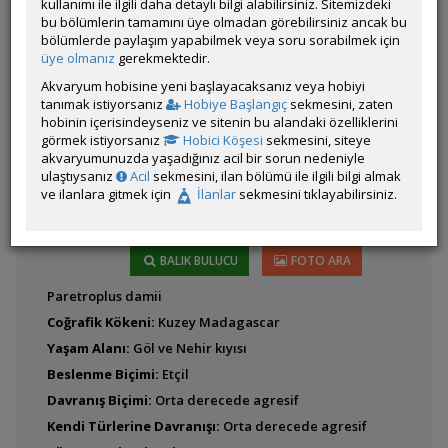
kullanımı ile ilgili daha detaylı bilgi alabilirsiniz. Sitemizdeki
bu bölümlerin tamamını üye olmadan görebilirsiniz ancak bu
Alcolapia alcalicus
bölümlerde paylaşım yapabilmek veya soru sorabilmek için
Latince
(Soda Cichlid)
üye olmanız
gerekmektedir.
Adı:
Akvaryum hobisine yeni başlayacaksanız veya hobiyi
tanımak istiyorsanız
Hobiye Başlangıç
sekmesini, zaten
hobinin içerisindeyseniz ve sitenin bu alandaki özelliklerini
Anomalochromis
görmek istiyorsanız
Hobici Köşesi
sekmesini, siteye
thomasi (Afrika
akvaryumunuzda yaşadığınız acil bir sorun nedeniyle
Kelebeği)
ulaştıysanız
Acil
sekmesini, ilan bölümü ile ilgili bilgi almak
ve ilanlara gitmek için
İlanlar
sekmesini tıklayabilirsiniz.
Benitochromis
nigrodorsalis
BALIK BULUCU
FOTO ARA
Paretroplus damii
Coğrafik Kökeni:
Kuzey Madagascar
Yaşam Alanı:
Göl ve Nehir kıyısı
Benitochromis
riomuniensis
Beslenme Biçimi:
Etçil
Davranış Biçimi:
Orta derecede agresif
Kendi Türlerine Davranışı:
Orta derecede agresif