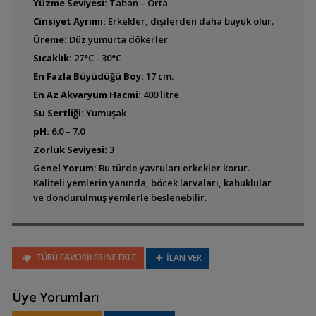
Yüzme Seviyesi:
Taban – Orta
Benitochromis
ufermanni
Cinsiyet Ayrımı:
Erkekler, dişilerden daha büyük olur.
Üreme:
Düz yumurta dökerler.
Sıcaklık:
27°C - 30°C
En Fazla Büyüdüğü Boy:
17 cm.
Chromidotilapia
En Az Akvaryum Hacmi:
mamonekenei
400 litre
Su Sertliği:
Yumuşak
pH:
6.0 – 7.0
Zorluk Seviyesi:
3
Chromidotilapia
Genel Yorum:
Bu türde yavruları erkekler korur.
melaniae
Kaliteli yemlerin yanında, böcek larvaları, kabuklular
ve dondurulmuş yemlerle beslenebilir.
Chromidotilapia mrac
TÜRÜ FAVORİLERİNE EKLE
İLAN VER
Üye Yorumları
Chromidotilapia nana