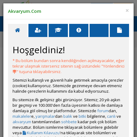
Giriş Yap
Üye Ol
×
Akvaryum.Com
Ana Menü
Toggl
naviga
Ana Sayfa
Tatlı Su Canlıları
Diğer Cichlidler
Paretroplus damii
Hoşgeldiniz!
Paretroplus damii
* Bu bölüm bundan sonra kendiliğinden açılmayacaktır, eğer
tekrar ulaşmak isterseniz sitenin sağ üstündeki "Yönlendirici
" tuşuna tıklayabilirsiniz.
Sitemizi kullanışlı ve güvenli hale getirmek amacıyla çerezler
(cookie) kullanıyoruz. Sitemizde gezinmeye devam etmeniz
halinde çerezlerin kullanımını da kabul ediyorsunuz.
Bu sitemize ilk gelişiniz gibi görünüyor. Sitemiz; 20 yılı aşkın
bir geçmişi ve 100.000'den fazla üyesinin katkısı ile damlaya
Grubun Diğer Türleri
damlaya göl olmuş bir platformdur. Sitemizde
forum
dan,
makaleler
e,
yarışmalar
dan
balık
ve
bitki
bilgilerine,
canlı
ve
akvaryum
tanıtımlarından
sohbete
kadar pek çok bölüm
Liste
mevcuttur. Bölüm isimlerine tıklayarak bölümlere gidebilir
veya
Kullanım Kılavuzu
'na tıklayarak site bölümleri ve