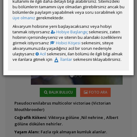
kullanımı ile ilgili daha detaylı bilgi alabilirsiniz. Sitemizdeki
bu bölümlerin tamamını üye olmadan görebilirsiniz ancak bu
bölümlerde paylaşım yapabilmek veya soru sorabilmek için
üye olmanız
gerekmektedir.
Alcolapia alcalicus
Akvaryum hobisine yeni başlayacaksanız veya hobiyi
Latince
(Soda Cichlid)
tanımak istiyorsanız
Hobiye Başlangıç
sekmesini, zaten
Adı:
hobinin içerisindeyseniz ve sitenin bu alandaki özelliklerini
görmek istiyorsanız
Hobici Köşesi
sekmesini, siteye
akvaryumunuzda yaşadığınız acil bir sorun nedeniyle
Anomalochromis
ulaştıysanız
Acil
sekmesini, ilan bölümü ile ilgili bilgi almak
thomasi (Afrika
ve ilanlara gitmek için
İlanlar
sekmesini tıklayabilirsiniz.
Kelebeği)
Benitochromis
nigrodorsalis
BALIK BULUCU
FOTO ARA
Pseudocrenilabrus multicolor victoriae (Victorian
Mouthbrooder)
Coğrafik Kökeni:
Viktorya gölüne ,Nil nehrine , Albert
Benitochromis
gölüne dökülen nehirler.
riomuniensis
Yaşam Alanı:
Fazla ışık almayan kumluk alanlar.