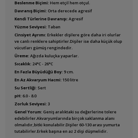
Beslenme Biçimi:
Hem etçil hem otçul.
Davranış Biçimi:
Orta derecede agresif
Benitochromis
Kendi Türlerine Davranışı:
Agresif
ufermanni
Yüzme Seviyesi:
Taban
Cinsiyet Ayrımı:
Erkekler dişilere göre daha iri olurlar
ve canlı renklere sahiptirler.Dişiler ise daha küçük olup
Chromidotilapia
vücutları gümüş rengindedir.
mamonekenei
Üreme:
Ağızda kuluçka yaparlar.
Sıcaklık:
24°C - 26°C
En Fazla Büyüdüğü Boy:
9 cm.
En Az Akvaryum Hacmi:
150 litre
Chromidotilapia
melaniae
Su Sertliği:
Sert
pH:
6.0 - 8.0
Zorluk Seviyesi:
3
Genel Yorum:
Geniş aralıktaki su değerlerine tolere
Chromidotilapia mrac
edebilirler.Akvaryumlarında birçok saklanma alanı
olmalıdır,bitki konulabilir.Dişiler 60-130 arası yumurta
tutabilirler.Erkek başına en az 2 dişi düşmelidir.