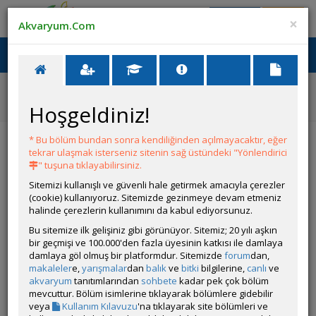
Giriş Yap
Üye Ol
×
Akvaryum.Com
Ana Menü
Toggl
naviga
Ana Sayfa
Tatlı Su Canlıları
Diğer Cichlidler
Pseudocrenilabrus multicolor victoriae (Victorian
Hoşgeldiniz!
Mouthbrooder)
Pseudocrenilabrus multicolor victoriae
* Bu bölüm bundan sonra kendiliğinden açılmayacaktır, eğer
(Victorian Mouthbrooder)
tekrar ulaşmak isterseniz sitenin sağ üstündeki "Yönlendirici
" tuşuna tıklayabilirsiniz.
Sitemizi kullanışlı ve güvenli hale getirmek amacıyla çerezler
(cookie) kullanıyoruz. Sitemizde gezinmeye devam etmeniz
halinde çerezlerin kullanımını da kabul ediyorsunuz.
Bu sitemize ilk gelişiniz gibi görünüyor. Sitemiz; 20 yılı aşkın
bir geçmişi ve 100.000'den fazla üyesinin katkısı ile damlaya
damlaya göl olmuş bir platformdur. Sitemizde
forum
dan,
makaleler
e,
yarışmalar
dan
balık
ve
bitki
bilgilerine,
canlı
ve
Grubun Diğer Türleri
akvaryum
tanıtımlarından
sohbete
kadar pek çok bölüm
mevcuttur. Bölüm isimlerine tıklayarak bölümlere gidebilir
veya
Kullanım Kılavuzu
'na tıklayarak site bölümleri ve
Liste