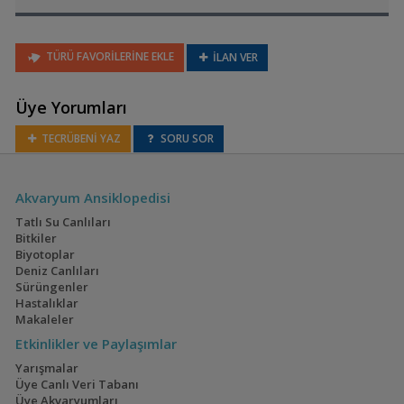
Chromidotilapia nana
TÜRÜ FAVORİLERİNE EKLE
İLAN VER
Üye Yorumları
Congochromis sabinae
TECRÜBENİ YAZ
SORU SOR
Akvaryum Ansiklopedisi
Divandu
albimarginatus
Tatlı Su Canlıları
Bitkiler
Biyotoplar
Deniz Canlıları
Sürüngenler
Etia nguti
Hastalıklar
Makaleler
Etkinlikler ve Paylaşımlar
Yarışmalar
Hemichromis guttatus
Üye Canlı Veri Tabanı
(Mücevher Cichlid)
Üye Akvaryumları