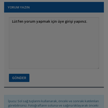
YORUM YAZIN
Elegance Naso
lituratus
HM BETTA
L144 Longfin Blue Eye
Nöbet
İpucu: Sol sağ tuşlarını kullanarak, önceki ve sonraki katılımları
görebilirsiniz. Fotoğrafların soluna ve sağına tıklayarak önceki
L144 Airlines