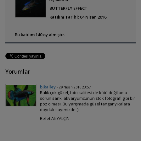
BUTTERFLY EFFECT
Aphyosemion Australe
Katılım Tarihi:
04 Nisan 2016
Bu katılım 140 oy almıştır.
Gözüm gibi baktığım
Erkek Ramirezim
Benthochromis Tricoti
Yorumlar
bjkalley
- 29 Nisan 2016 23:57
Balık çok güzel, foto kalitesi de kötü değil ama
Apistogramma
sorun sanki akvaryumcunun stok fotoğrafı gibi bir
wilhelmi
poz olması. Bu yarışmada güzel tanganyikalara
doyduk sayenizde :)
Refet Ali YALÇIN
Kakadu orange flash