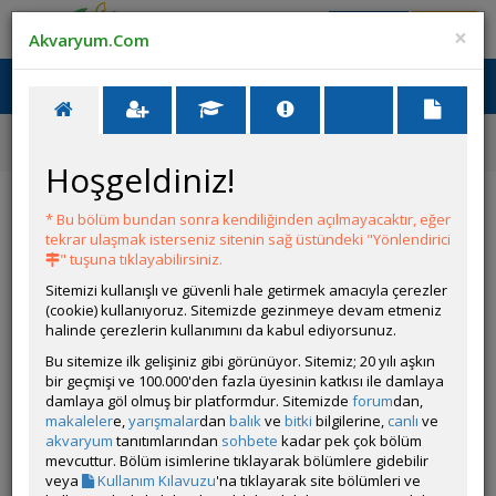
Giriş Yap
Üye Ol
×
Akvaryum.Com
Ana Menü
Toggl
naviga
Yarışmalar
80. Akvaryum ve Akvaryum Canlısı Yarışması
XENOTALAPİA PAPİLİO KANONİ
Hoşgeldiniz!
Yarışmalar
Katıl
Ödüller
Kurallar
* Bu bölüm bundan sonra kendiliğinden açılmayacaktır, eğer
tekrar ulaşmak isterseniz sitenin sağ üstündeki "Yönlendirici
XENOTALAPİA PAPİLİO KANONİ
" tuşuna tıklayabilirsiniz.
Sitemizi kullanışlı ve güvenli hale getirmek amacıyla çerezler
(cookie) kullanıyoruz. Sitemizde gezinmeye devam etmeniz
halinde çerezlerin kullanımını da kabul ediyorsunuz.
Bu sitemize ilk gelişiniz gibi görünüyor. Sitemiz; 20 yılı aşkın
bir geçmişi ve 100.000'den fazla üyesinin katkısı ile damlaya
damlaya göl olmuş bir platformdur. Sitemizde
forum
dan,
makaleler
e,
yarışmalar
dan
balık
ve
bitki
bilgilerine,
canlı
ve
akvaryum
tanıtımlarından
sohbete
kadar pek çok bölüm
mevcuttur. Bölüm isimlerine tıklayarak bölümlere gidebilir
veya
Kullanım Kılavuzu
'na tıklayarak site bölümleri ve