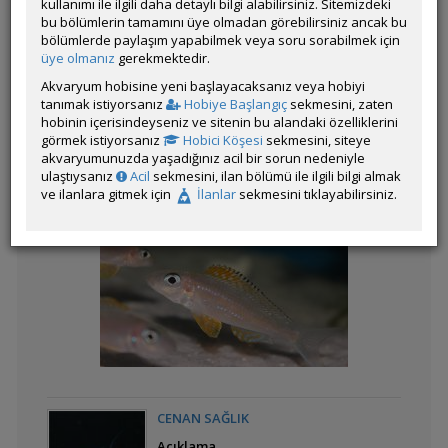
kullanımı ile ilgili daha detaylı bilgi alabilirsiniz. Sitemizdeki
bu bölümlerin tamamını üye olmadan görebilirsiniz ancak bu
bölümlerde paylaşım yapabilmek veya soru sorabilmek için
üye olmanız
gerekmektedir.
Kategorinin Diğer Katılımları
Akvaryum hobisine yeni başlayacaksanız veya hobiyi
tanımak istiyorsanız
Hobiye Başlangıç
sekmesini, zaten
Liste
hobinin içerisindeyseniz ve sitenin bu alandaki özelliklerini
görmek istiyorsanız
Hobici Köşesi
sekmesini, siteye
akvaryumunuzda yaşadığınız acil bir sorun nedeniyle
ulaştıysanız
Acil
sekmesini, ilan bölümü ile ilgili bilgi almak
ve ilanlara gitmek için
İlanlar
sekmesini tıklayabilirsiniz.
apistogramma
macmasteri
Yaşayan tarih müzesi.
Xenotilapia bathyphilus
"Kekese"
CENAN SAĞLIK
Açıklama