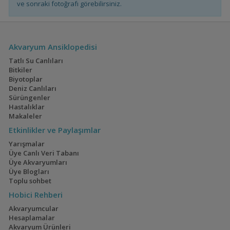
ve sonraki fotoğrafı görebilirsiniz.
Mustard Gas Halfmoon
Akvaryum Ansiklopedisi
Bettam
Tatlı Su Canlıları
Bitkiler
Biyotoplar
XENOTALAPİA PAPİLİO
Deniz Canlıları
KANONİ
Sürüngenler
Hastalıklar
Makaleler
Etkinlikler ve Paylaşımlar
Platim
Yarışmalar
Üye Canlı Veri Tabanı
Üye Akvaryumları
Üye Blogları
Toplu sohbet
Kızım Birazcık Hamile
de
Hobici Rehberi
Akvaryumcular
Hesaplamalar
Akvaryum Ürünleri