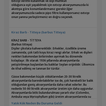
Isıtıcıyı verimli kullanmak ve ısıyı mümkün
olduğunca eşit yayabilmek için ısıtıcıyı akvaryumunuzda ki
akıntıya göre konumlandırmanız gerekir.Eğer
akvaryumunuzda sadece pipo filtre kullanıyorsanız ısıtıcıyı
onun yanına yerleştirmeniz en doğru seçenek.
Kiraz Barb - Titteya (barbus Titteya)
KİRAZ BARB - TİTTEYA
(Barbus titteya)
Dişiler çikolata kahverenklidir. Erkekler, özellikle üreme
zamanında, çok tatlı koyu kiraz rengi alırlar. Erkek ve dişileri
renkleri bakımından birbirinden ayırmak bu dönemde
kolaylaşır. İlk olarak 1936 yıllarında akvaryumlarda
yetiştirilmeye başlanılan bu balıklar Seylan orijinlidir. Ülkemize
de ithal edilmiş ve tanınan bir türdür.
Cüsse bakımından küçük olduklarından 20-30 litrelik
akvaryumlarda barındırılabilirler ise de, çok hareketli bir balık
olduğundan geniş akvaryumlarda daha rahat ederler. Bu
nedenle 50-80 litrelik akvaryumlar üretim için daha uygundur.
Akvaryumlarda bitki bulundurulması yararlı olur (Colombo,
Ambulia veya Myriophyllum gibi) üretim akvaryumlarında su
sıcaklığı 26 °C tutulur. Az miktarda hava verilir. Yavrular çok
Yatık Kök Neden Bu Duruma Geldi
küçük yapılı olduklarından, yavruların içine kaçıp