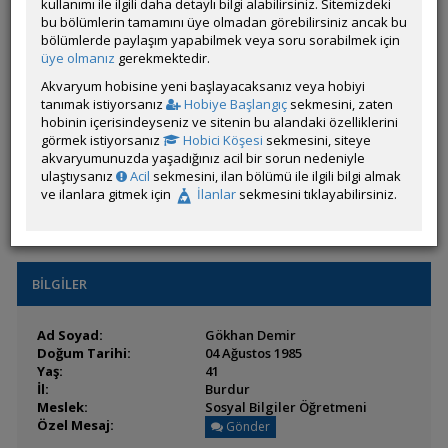
kullanımı ile ilgili daha detaylı bilgi alabilirsiniz. Sitemizdeki
Durumu:
Çevrim Dışı
bu bölümlerin tamamını üye olmadan görebilirsiniz ancak bu
Üyelik Tarihi:
10 Ağustos 2006 12:52
bölümlerde paylaşım yapabilmek veya soru sorabilmek için
Son Ziyaret:
08 Nisan 2026 10:56
üye olmanız
gerekmektedir.
Toplam Mesaj:
2047 [0.28 Gün Ortalaması]
Paylaşım Sayisı:
3 (Son 6 Ay)
Akvaryum hobisine yeni başlayacaksanız veya hobiyi
İlan Sayisı:
tanımak istiyorsanız
Hobiye Başlangıç
sekmesini, zaten
Üyenin Mesaj ve İlanlarını Gör
hobinin içerisindeyseniz ve sitenin bu alandaki özelliklerini
görmek istiyorsanız
Hobici Köşesi
sekmesini, siteye
Üyenin Açtığı Konuları Gör
akvaryumunuzda yaşadığınız acil bir sorun nedeniyle
ulaştıysanız
Acil
sekmesini, ilan bölümü ile ilgili bilgi almak
Üyenin ÖM Engelini Kaldır
ve ilanlara gitmek için
İlanlar
sekmesini tıklayabilirsiniz.
BİLGİLER
Ad Soyad:
Gökhan Demir
Doğum Tarihi:
04 Ağustos 1985
Yaş:
41
İl:
Burdur
Meslek:
Sosyal Bilgiler Öğretmeni
Özel Mesaj:
Gönder