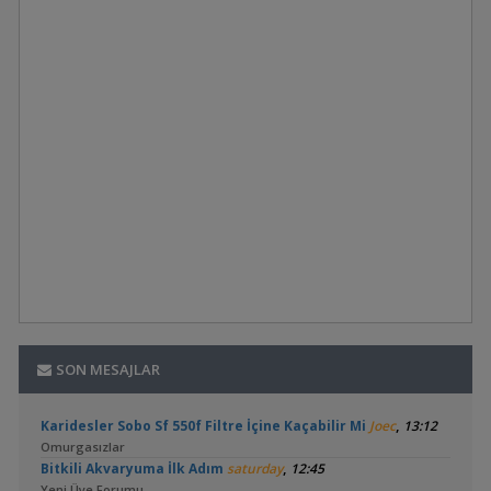
SON MESAJLAR
,
Karidesler Sobo Sf 550f Filtre İçine Kaçabilir Mi
Joec
13:12
Omurgasızlar
,
Bitkili Akvaryuma İlk Adım
saturday
12:45
Yeni Üye Forumu