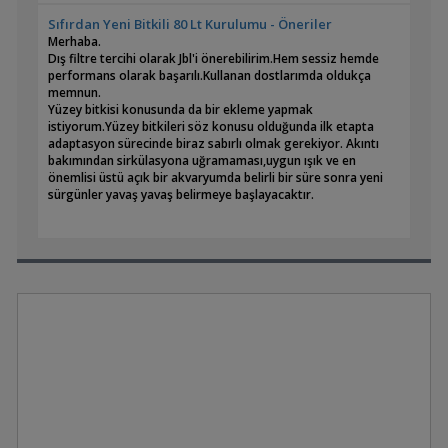
dip kısma çöker ve dipte yaşayan yavrular bu gıdaları
alabilirler. Katı haşlanmış yumurta sarısı da bezden geçirilerek
Sıfırdan Yeni Bitkili 80 Lt Kurulumu - Öneriler
verilebilir. Yumurta sarısı infusaria üremesine de etken
Merhaba.
olacaktır. İlk günler atlatılabilir ise süratle büyürler.
Dış filtre tercihi olarak Jbl'i önerebilirim.Hem sessiz hemde
performans olarak başarılı.Kullanan dostlarımda oldukça
Yazar: Prof.Dr. Atilla ALPBAZ.
memnun.
Yüzey bitkisi konusunda da bir ekleme yapmak
Yayın: Akvaryum Balıkları Ansiklopedisi ve Üretimleri.
istiyorum.Yüzey bitkileri söz konusu olduğunda ilk etapta
adaptasyon sürecinde biraz sabırlı olmak gerekiyor. Akıntı
Sayfa:99-100
bakımından sirkülasyona uğramaması,uygun ışık ve en
önemlisi üstü açık bir akvaryumda belirli bir süre sonra yeni
Kitap hakkında bilgi için:
sürgünler yavaş yavaş belirmeye başlayacaktır.
http://www.aalpbaz.com/akvaran.htm