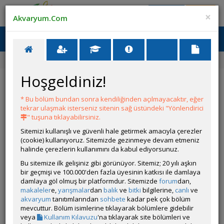
Giriş Yap
Üye Ol
×
Akvaryum.Com
Ana Menü
Toggl
naviga
Ana Sayfa
Forum
Üye Profili
Hoşgeldiniz!
ÖZELLİKLER
* Bu bölüm bundan sonra kendiliğinden açılmayacaktır, eğer
tekrar ulaşmak isterseniz sitenin sağ üstündeki "Yönlendirici
" tuşuna tıklayabilirsiniz.
Sitemizi kullanışlı ve güvenli hale getirmek amacıyla çerezler
(cookie) kullanıyoruz. Sitemizde gezinmeye devam etmeniz
halinde çerezlerin kullanımını da kabul ediyorsunuz.
Kullanıcı Adı:
cory
Bu sitemize ilk gelişiniz gibi görünüyor. Sitemiz; 20 yılı aşkın
Kullanıcı Grubu:
Forum Özel Üyesi
bir geçmişi ve 100.000'den fazla üyesinin katkısı ile damlaya
Geri Bildirimleri:
0 adet mevcut.
damlaya göl olmuş bir platformdur. Sitemizde
forum
dan,
Aldığı Beğeni:
1027
makaleler
e,
yarışmalar
dan
balık
ve
bitki
bilgilerine,
canlı
ve
akvaryum
tanıtımlarından
sohbete
kadar pek çok bölüm
mevcuttur. Bölüm isimlerine tıklayarak bölümlere gidebilir
veya
Kullanım Kılavuzu
'na tıklayarak site bölümleri ve
Hesap Durumu:
Aktif