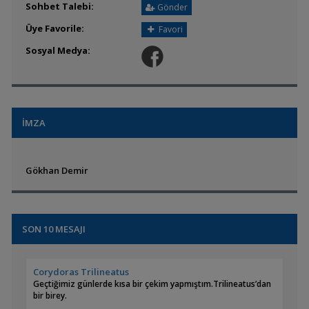
Sohbet Talebi:
Gönder
Üye Favorile:
Favori
Sosyal Medya:
İMZA
Gökhan Demir
SON 10 MESAJI
Corydoras Trilineatus
Geçtiğimiz günlerde kısa bir çekim yapmıştım.Trilineatus’dan
bir birey.