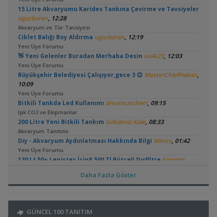
15 Litre Akvaryumu Karides Tankına Çevirme ve Tavsiyeler
,
ugurbaran
12:28
Akvaryum ve Tür Tavsiyesi
,
Ciklet Balığı Boy Aldırma
ugurbaran
12:19
Yeni Üye Forumu
,
👋 Yeni Gelenler Buradan Merhaba Desin
wolk23
12:03
Yeni Üye Forumu
,
Büyükşehir Belediyesi Çalışıyor,gece 3 😊
MasterChiefHakan
10:09
Yeni Üye Forumu
,
Bitkili Tankda Led Kullanımı
dreamcatcherr
09:15
Işık CO2 ve Ekipmanlar
,
200 Litre Yeni Bitkili Tankım
Gökdeniz Kale
08:33
Akvaryum Tanıtımı
,
Dıy - Akvaryum Aydınlatması Hakkında Bilgi
Minics
01:42
Yeni Üye Forumu
,
130 Lt 50+ Lepistes İçin8.500 Tl Bütçeli Dışfiltre
Serpent
00:15
Daha Fazla Göster
Yeni Üye Forumu
,
Akvaryum Tasarımı
mahirbs1
23:37
Yeni Üye Forumu
,
Catappa Yetişiyorum
Rafayel
22:46
GÜNCEL 100 TANITIM
Bitki Türleri ve Bakımı