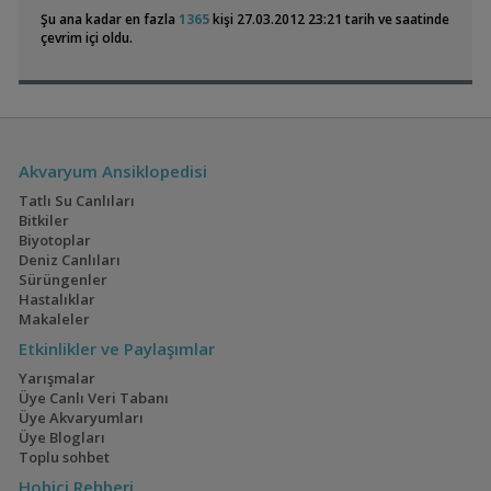
Karides ,vatoz, Bitki Çeşitleri, Gübre
reano
13:37
Şu ana kadar en fazla
1365
kişi 27.03.2012 23:21 tarih ve saatinde
Satılık Geosesarma Dennerle Purple Vampir Yengeç
Arch.Hüseyin
çevrim içi oldu.
Electric Blue Acara
İwagumi
13:32
(4)
(14)
Metal Snakeskin Dark Blue Tail
mert0310
12:35
Akvaryum Ansiklopedisi
Geophagus Red
40x40x40
Tatlı Su Canlıları
Head Tapajos
(13)
(2)
Bitkiler
Biyotoplar
Deniz Canlıları
Sürüngenler
Hastalıklar
Ateşağız
110 Litre Japon
Makaleler
Akvaryumu
(2)
(11)
Etkinlikler ve Paylaşımlar
Yarışmalar
Üye Canlı Veri Tabanı
Üye Akvaryumları
Üye Blogları
Mavi Melek Karides
1,5 Yıllık Walstad
Toplu sohbet
Tecrübeleri
(28)
Hobici Rehberi