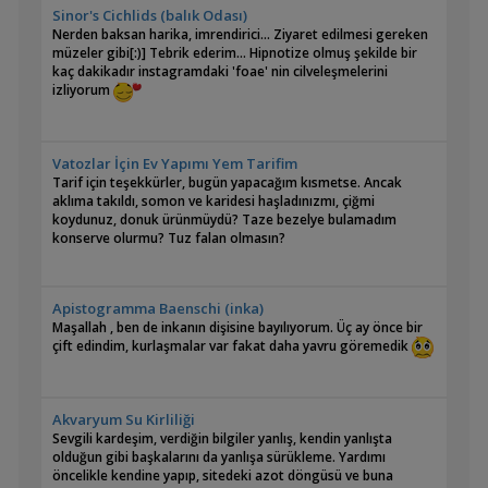
Sinor's Cichlids (balık Odası)
Nerden baksan harika, imrendirici... Ziyaret edilmesi gereken
müzeler gibi[:)] Tebrik ederim... Hipnotize olmuş şekilde bir
kaç dakikadır instagramdaki 'foae' nin cilveleşmelerini
izliyorum
Vatozlar İçin Ev Yapımı Yem Tarifim
Tarif için teşekkürler, bugün yapacağım kısmetse. Ancak
aklıma takıldı, somon ve karidesi haşladınızmı, çiğmi
koydunuz, donuk ürünmüydü? Taze bezelye bulamadım
konserve olurmu? Tuz falan olmasın?
Apistogramma Baenschi (inka)
Maşallah , ben de inkanın dişisine bayılıyorum. Üç ay önce bir
çift edindim, kurlaşmalar var fakat daha yavru göremedik
Akvaryum Su Kirliliği
Sevgili kardeşim, verdiğin bilgiler yanlış, kendin yanlışta
olduğun gibi başkalarını da yanlışa sürükleme. Yardımı
öncelikle kendine yapıp, sitedeki azot döngüsü ve buna