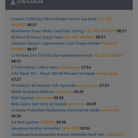
SON İLANLAR
,
Ciklet Balığı Boy Aldırma
Ygghjh
17:00
Yeni Üye Forumu
Geophagus Red
Basit Melek Ve Cuce
,
Basit Melek Ve Cuce Vatoz Akvaryumu (200 Litre)
saturday
Dophin C1300 Dış Filtre Sıfırdan Farksız Garantili
FULL RED
Head Üreme Süreci
Vatoz Akvaryumu
14:01
(41)
MEHMET
08:37
Vlog
(200 Litre)
Akvaryum Tanıtımı
Reeflowers Pearl Whıte Sand Kum 200 Kg
FULL RED MEHMET
08:37
,
Karidesler Sobo Sf 550f Filtre İçine Kaçabilir Mi
Joec
13:12
Jbl Novo M Vatoz Çöpçü Yemi
FULL RED MEHMET
08:37
Omurgasızlar
Amazon Hançeri Cryptocoryne Canlı Üreyen Bitkiler
FULL RED
,
Bitkili Akvaryuma İlk Adım
saturday
12:45
MEHMET
08:37
Yeni Üye Forumu
Apistogramma
30x20x20 Ramshorn
L144 Mavi Göz Tül Vatozlar Kampanyanın Kralı
FULL RED MEHMET
,
👋 Yeni Gelenler Buradan Merhaba Desin
wolk23
12:03
Hongsloi Çiftim Ve
Akvaryumu
(4)
(6)
08:37
Yeni Üye Forumu
Yavruları
2 Torba Moss :) Filtre Isıtıcı
AtlasPoyraz
07:54
,
Büyükşehir Belediyesi Çalışıyor,gece 3 😊
MasterChiefHakan
Sıfır Fluval 107 - Fluval 206 Mil Pervane Ve Kapak
erimgorgulu
10:09
07:37
Yeni Üye Forumu
Orionled A 40 Armatür Sıfır Ayarında
erimgorgulu
07:37
,
Bitkili Tankda Led Kullanımı
dreamcatcherr
09:15
Betta Antuta
Leonardit Zeminli
Bitkili Akvaryum Balıkları
emreemin
00:39
Işık CO2 ve Ekipmanlar
Akvaryum Kurulumu
(4)
Bitki Çeşitleri
emreemin
00:39
,
Dıy - Akvaryum Aydınlatması Hakkında Bilgi
Minics
01:42
Bitki Gübre Seti Satış Ve Destek
emreemin
00:39
Yeni Üye Forumu
Armatür Powerled Ölçülerinize Göre Destek Verilir
emreemin
,
130 Lt 50+ Lepistes İçin8.500 Tl Bütçeli Dışfiltre
Serpent
00:39
00:15
Ful Red Lepistes
ÖĞRÜNÇ
00:36
Yeni Üye Forumu
Ramshorn Hakkında
37 Litrelik Siyah
Akvaryum Arıtma Sistemleri
zafer3885
00:04
,
Catappa Yetişiyorum
Rafayel
22:46
Her Şey
Neon Tetra
Zateksuaritma Akvaryum Arıtma Sistemleri Reef Seri
zafer3885
(123)
Bitki Türleri ve Bakımı