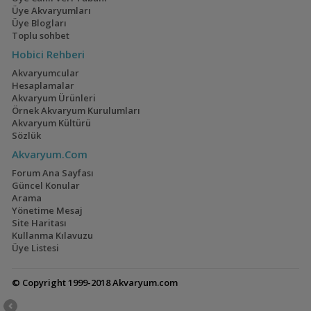
Üye Akvaryumları
Üye Blogları
Geophagus Red
İwagumi
Toplu sohbet
Head Tapajos
(13)
(14)
Hobici Rehberi
Akvaryumcular
Hesaplamalar
Akvaryum Ürünleri
Örnek Akvaryum Kurulumları
Ateşağız
40x40x40
Akvaryum Kültürü
(2)
(2)
Sözlük
Akvaryum.Com
Forum Ana Sayfası
Güncel Konular
Arama
Mavi Melek Karides
110 Litre Japon
Yönetime Mesaj
Akvaryumu
(11)
Site Haritası
Kullanma Kılavuzu
Üye Listesi
© Copyright 1999-2018 Akvaryum.com
Cyrtocara Moorii
1,5 Yıllık Walstad
Tecrübeleri
(3)
(28)