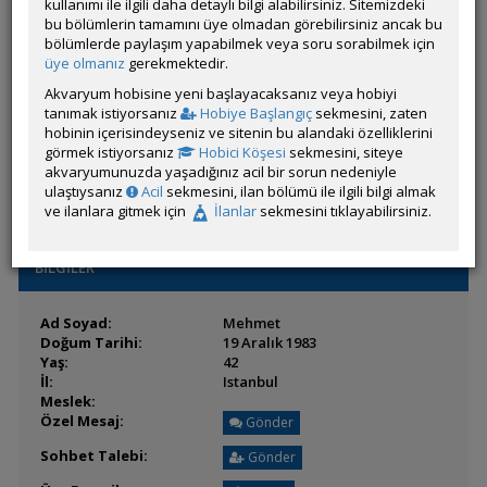
Son Ziyaret:
15 Temmuz 2026 10:04
kullanımı ile ilgili daha detaylı bilgi alabilirsiniz. Sitemizdeki
Toplam Mesaj:
280 [0.08 Gün Ortalaması]
bu bölümlerin tamamını üye olmadan görebilirsiniz ancak bu
Paylaşım Sayisı:
0 (Son 6 Ay)
bölümlerde paylaşım yapabilmek veya soru sorabilmek için
İlan Sayisı:
üye olmanız
gerekmektedir.
Üyenin Mesaj ve İlanlarını Gör
Akvaryum hobisine yeni başlayacaksanız veya hobiyi
tanımak istiyorsanız
Hobiye Başlangıç
sekmesini, zaten
Üyenin Açtığı Konuları Gör
hobinin içerisindeyseniz ve sitenin bu alandaki özelliklerini
görmek istiyorsanız
Hobici Köşesi
sekmesini, siteye
Üyeden ÖM Almayı Engelle
akvaryumunuzda yaşadığınız acil bir sorun nedeniyle
ulaştıysanız
Acil
sekmesini, ilan bölümü ile ilgili bilgi almak
ve ilanlara gitmek için
İlanlar
sekmesini tıklayabilirsiniz.
BİLGİLER
Ad Soyad:
Mehmet
Doğum Tarihi:
19 Aralık 1983
Yaş:
42
İl:
Istanbul
Meslek:
Özel Mesaj:
Gönder
Sohbet Talebi:
Gönder