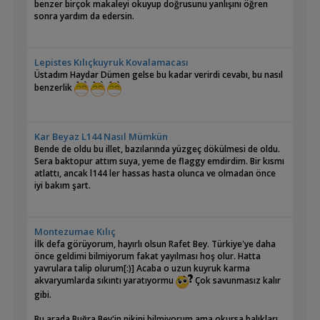
benzer birçok makaleyi okuyup doğrusunu yanlışını öğren
sonra yardım da edersin.
Lepistes Kılıçkuyruk Kovalamacası
Üstadım Haydar Dümen gelse bu kadar verirdi cevabı, bu nasıl
benzerlik
Kar Beyaz L144 Nasıl Mümkün
Bende de oldu bu illet, bazılarında yüzgeç dökülmesi de oldu.
Sera baktopur attım suya, yeme de flaggy emdirdim. Bir kısmı
atlattı, ancak l144 ler hassas hasta olunca ve olmadan önce
iyi bakım şart.
Montezumae Kılıç
İlk defa görüyorum, hayırlı olsun Rafet Bey. Türkiye'ye daha
önce geldimi bilmiyorum fakat yayılması hoş olur. Hatta
yavrulara talip olurum[:)] Acaba o uzun kuyruk karma
akvaryumlarda sıkıntı yaratıyormu
Çok savunmasız kalır
gibi.
Bu arada Buğra Bey'in nikini bilmiyorum ama okursa balıkları