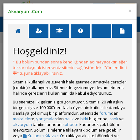
Giriş Yap
Üye Ol
×
Akvaryum.Com
Ana Menü
Toggl
naviga
Ana Sayfa
Forum
Üye Profili
Hoşgeldiniz!
ÖZELLİKLER
* Bu bölüm bundan sonra kendiliğinden açılmayacaktır, eğer
tekrar ulaşmak isterseniz sitenin sağ üstündeki "Yönlendirici
" tuşuna tıklayabilirsiniz.
Sitemizi kullanışlı ve güvenli hale getirmek amacıyla çerezler
(cookie) kullanıyoruz. Sitemizde gezinmeye devam etmeniz
Kullanıcı Adı:
mirat
halinde çerezlerin kullanımını da kabul ediyorsunuz.
Kullanıcı Grubu:
Forum Özel Üyesi
Geri Bildirimleri:
0 adet mevcut.
Bu sitemize ilk gelişiniz gibi görünüyor. Sitemiz; 20 yılı aşkın
Aldığı Beğeni:
475
bir geçmişi ve 100.000'den fazla üyesinin katkısı ile damlaya
damlaya göl olmuş bir platformdur. Sitemizde
forum
dan,
makaleler
e,
yarışmalar
dan
balık
ve
bitki
bilgilerine,
canlı
ve
Hesap Durumu:
Aktif
akvaryum
tanıtımlarından
sohbete
kadar pek çok bölüm
Durumu:
Çevrim Dışı
mevcuttur. Bölüm isimlerine tıklayarak bölümlere gidebilir
Üyelik Tarihi:
02 Haziran 2016 22:23
veya
Kullanım Kılavuzu
'na tıklayarak site bölümleri ve