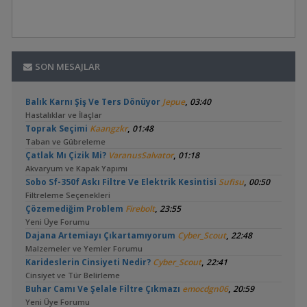
SON MESAJLAR
,
Balık Karnı Şiş Ve Ters Dönüyor
Jepue
03:40
Hastalıklar ve İlaçlar
,
Toprak Seçimi
Kaangzkr
01:48
Taban ve Gübreleme
,
Çatlak Mı Çizik Mi?
VaranusSalvator
01:18
Akvaryum ve Kapak Yapımı
,
Sobo Sf-350f Askı Filtre Ve Elektrik Kesintisi
Sufisu
00:50
Filtreleme Seçenekleri
,
Çözemediğim Problem
Firebolt
23:55
Yeni Üye Forumu
,
Dajana Artemiayı Çıkartamıyorum
Cyber_Scout
22:48
Malzemeler ve Yemler Forumu
,
Karideslerin Cinsiyeti Nedir?
Cyber_Scout
22:41
Cinsiyet ve Tür Belirleme
,
Buhar Camı Ve Şelale Filtre Çıkmazı
emocdgn06
20:59
Yeni Üye Forumu