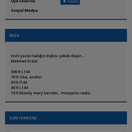
Üye Favorile:
Favori
Sosyal Medya:
İMZA
Hızlı yüzen balığın dışkısı çabuk düşer...
Mehmet Erdal
300 lt L144
70 lt inka, endler
50 lt l144
40 lt L144
10 lt bloody mary karides , mosquito rasbo
SON 10 MESAJI