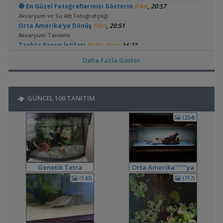
,
🧿 En Güzel Fotoğraflarınızı Gösterin
Frkn
20:57
Akvaryum ve Su Altı Fotoğrafçılığı
,
Orta Amerika'ya Dönüş
Frkn
20:51
Akvaryum Tanıtımı
,
Tankta Yosun İstilası
Betta_King
16:23
Akvaryum ve Tür Tavsiyesi
Daha Fazla Göster
,
Kardinal Tetralarım Durduk Yere Öldü
bendeniztayfun
15:45
Hastalıklar ve İlaçlar
,
Ternapi Medaka Pondları
ternapi
12:44
GÜNCEL 100 TANITIM
Akvaryum Tanıtımı
,
Bitki Kum Ve Balık Tavsiyesi
Cyber_Scout
02:16
(254)
Akvaryum ve Tür Tavsiyesi
,
Melek Balığı
Milners
00:08
Yeni Üye Forumu
,
Ne Yapmalıyım
Hidro Dinamik
19:00
Yeni Üye Forumu
Genetik Tetra
Orta Amerika''''''''ya
,
Balkondaki Pondum Çok Isınıyor.
SaviaSora
18:18
Dönüş
(143)
(717)
Bitki Akvaryumları Genel
,
3'lü Kartuş + Ro Filtre Sistemi Borulaması
flanormimar
15:11
Filtreleme Seçenekleri
3in1 Güney Amerika Tankları Ve Vertikal Bahçe