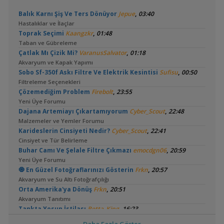
Budama Öncesi:
,
Balık Karnı Şiş Ve Ters Dönüyor
Jepue
03:40
Hastalıklar ve İlaçlar
,
Toprak Seçimi
Kaangzkr
01:48
Taban ve Gübreleme
,
Çatlak Mı Çizik Mi?
VaranusSalvator
01:18
Akvaryum ve Kapak Yapımı
Budama Sonrası:
,
Sobo Sf-350f Askı Filtre Ve Elektrik Kesintisi
Sufisu
00:50
Filtreleme Seçenekleri
,
Çözemediğim Problem
Firebolt
23:55
Yeni Üye Forumu
,
Dajana Artemiayı Çıkartamıyorum
Cyber_Scout
22:48
Malzemeler ve Yemler Forumu
Mevcud Hali:
,
Karideslerin Cinsiyeti Nedir?
Cyber_Scout
22:41
Cinsiyet ve Tür Belirleme
,
Buhar Camı Ve Şelale Filtre Çıkmazı
emocdgn06
20:59
Yeni Üye Forumu
,
🧿 En Güzel Fotoğraflarınızı Gösterin
Frkn
20:57
Akvaryum ve Su Altı Fotoğrafçılığı
,
Orta Amerika'ya Dönüş
Frkn
20:51
Akvaryum Tanıtımı
,
Tankta Yosun İstilası
Betta_King
16:23
Akvaryum ve Tür Tavsiyesi