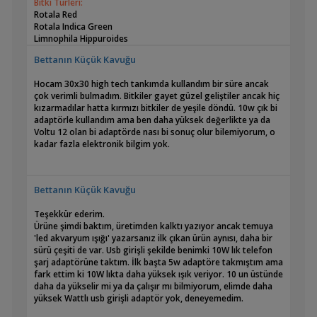
Bitki Türleri:
Rotala Red
Rotala Indica Green
Limnophila Hippuroides
Ammania Gracilis(Asla kızarmadı, yaprak şekli de benzemiyor.
Bettanın Küçük Kavuğu
Yanlış bitki gönderdiklerini düşünüyorum ama gelenin ne
olduğunu da çözemedim)
Hocam 30x30 high tech tankımda kullandım bir süre ancak
Ceratopteris Thalictroides(Çıkardım çok hızlı büyüyor ve her
çok verimli bulmadım. Bitkiler gayet güzel geliştiler ancak hiç
yere kök salıyor. Nano değil geniş tanklarda arka planda
kızarmadılar hatta kırmızı bitkiler de yeşile döndü. 10w çık bi
kullanılmalı)
adaptörle kullandım ama ben daha yüksek değerlikte ya da
Hygrophila Pinnatifida(İlk saksı aldım hepsi eridi, ikinci sefer In
Voltu 12 olan bi adaptörde nası bi sonuç olur bilemiyorum, o
Vitro halini aldım ancak gelenin yarısı çürümüştü kalan yarısı
kadar fazla elektronik bilgim yok.
da akvaryumda eridi. Az bir miktar yaşama tutundu bol da
sürgün verdi ama şu an erimeye başladı anlam veremedim.)
Cabomba Purple
Ludwigia Diamond(Bu da hiç kızarmadı memnun değilim Mini
Bettanın Küçük Kavuğu
Süper Rediyle değiştirmek istiyorum denk gelirsem)
Myriophyllum Tuberculatum
Teşekkür ederim.
Alternanthera Reineckii Mini
Ürüne şimdi baktım, üretimden kalktı yazıyor ancak temuya
Pogostemon Helferi
'led akvaryum ışığı' yazarsanız ilk çıkan ürün aynısı, daha bir
Lilaeopsis brasiliensis
sürü çeşiti de var. Usb girişli şekilde benimki 10W lık telefon
Eleocharis Parvula Mini
şarj adaptörüne taktım. İlk başta 5w adaptöre takmıştım ama
Marsilea hirsuta
fark ettim ki 10W lıkta daha yüksek ışık veriyor. 10 un üstünde
Anubias Nana Petite
daha da yükselir mi ya da çalışır mı bilmiyorum, elimde daha
Anubias Nana Bonsai
yüksek Wattlı usb girişli adaptör yok, deneyemedim.
4 çeşit bucephalandra ancak isimlerini bilmiyorum
Spiky Moss