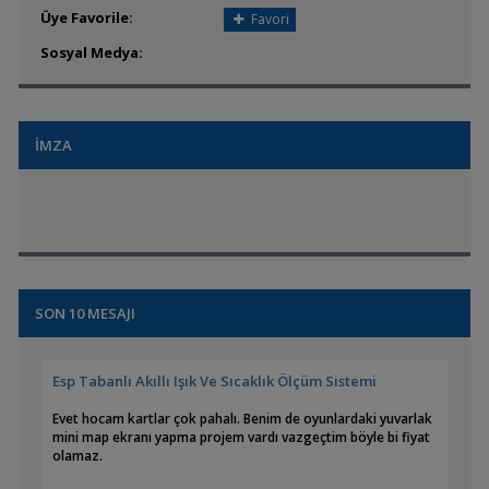
Üye Favorile:
Favori
Sosyal Medya:
İMZA
SON 10 MESAJI
Esp Tabanlı Akıllı Işık Ve Sıcaklık Ölçüm Sistemi
Evet hocam kartlar çok pahalı. Benim de oyunlardaki yuvarlak
mini map ekranı yapma projem vardı vazgeçtim böyle bi fiyat
olamaz.