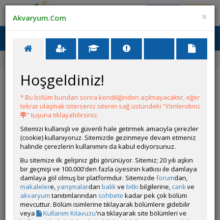
Giriş Yap
Üye Ol
×
Akvaryum.Com
Ana Menü
Toggl
naviga
Ana Sayfa
Forum
Üye Profili
Hoşgeldiniz!
ÖZELLİKLER
* Bu bölüm bundan sonra kendiliğinden açılmayacaktır, eğer
tekrar ulaşmak isterseniz sitenin sağ üstündeki "Yönlendirici
" tuşuna tıklayabilirsiniz.
Sitemizi kullanışlı ve güvenli hale getirmek amacıyla çerezler
(cookie) kullanıyoruz. Sitemizde gezinmeye devam etmeniz
halinde çerezlerin kullanımını da kabul ediyorsunuz.
Kullanıcı Adı:
Kaan Frt
Kullanıcı Grubu:
Forum Üyesi
Bu sitemize ilk gelişiniz gibi görünüyor. Sitemiz; 20 yılı aşkın
Geri Bildirimleri:
0 adet mevcut.
bir geçmişi ve 100.000'den fazla üyesinin katkısı ile damlaya
Aldığı Beğeni:
230
damlaya göl olmuş bir platformdur. Sitemizde
forum
dan,
makaleler
e,
yarışmalar
dan
balık
ve
bitki
bilgilerine,
canlı
ve
akvaryum
tanıtımlarından
sohbete
kadar pek çok bölüm
Hesap Durumu:
Aktif
mevcuttur. Bölüm isimlerine tıklayarak bölümlere gidebilir
Durumu:
Çevrim Dışı
veya
Kullanım Kılavuzu
'na tıklayarak site bölümleri ve
Üyelik Tarihi:
30 Mayıs 2017 08:17