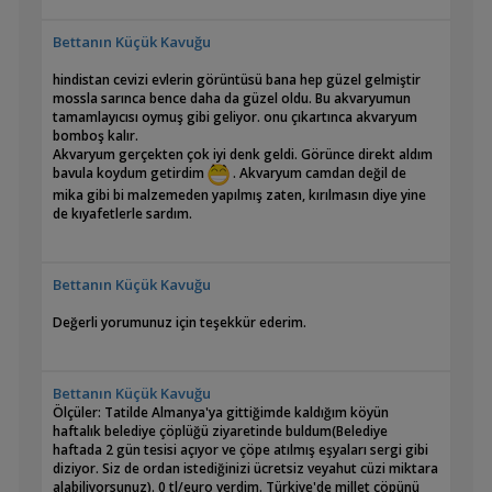
Yaşı:
17 Ocak 2026 ilk kurulum, 19 Nisan 2026 bitkilerin
hepsini söküp yer değiştirdiğim zaman.
Bettanın Küçük Kavuğu
Filtrasyon:
Sobo WP-303H ve Dophin Sk200
Işıklandırma:
12W kendi yapımım power led var (7 beyaz, 3
hindistan cevizi evlerin görüntüsü bana hep güzel gelmiştir
deep red, 3 royal Blue).
mossla sarınca bence daha da güzel oldu. Bu akvaryumun
CO2:
Jel mayalı sistem kullanıyorum herkese de öneririm beni
tamamlayıcısı oymuş gibi geliyor. onu çıkartınca akvaryum
2 ay çok rahat götürüyor tek şişe
bomboş kalır.
Gübre:
Eskiden her gübreyi ayrı veriyordum şu an Reeflowers
Akvaryum gerçekten çok iyi denk geldi. Görünce direkt aldım
All In One kullanıyorum memnunum. Her su değişiminde de
bavula koydum getirdim
. Akvaryum camdan değil de
Excel veriyorum bi daha vermiyorum.
mika gibi bi malzemeden yapılmış zaten, kırılmasın diye yine
Tasarım ve Dekorasyon:
Frodo Stone ve Flame Wood
de kıyafetlerle sardım.
İlk Gün:
Bettanın Küçük Kavuğu
Değerli yorumunuz için teşekkür ederim.
Bettanın Küçük Kavuğu
Ölçüler: Tatilde Almanya'ya gittiğimde kaldığım köyün
haftalık belediye çöplüğü ziyaretinde buldum(Belediye
haftada 2 gün tesisi açıyor ve çöpe atılmış eşyaları sergi gibi
1 Hafta Sonra:
diziyor. Siz de ordan istediğinizi ücretsiz veyahut cüzi miktara
alabiliyorsunuz). 0 tl/euro verdim. Türkiye'de millet çöpünü