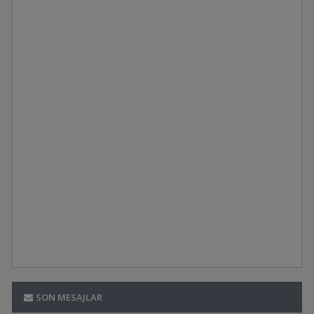
3. Ay:
4. Ay:
5. Ay:
SON MESAJLAR
6. Ay: