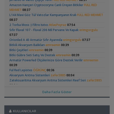
Omurgasızlar
Amazon Hançeri Cryptocoryne Canlı Üreyen Bitkiler
FULL RED
,
Bitkili Akvaryuma İlk Adım
saturday
12:45
MEHMET
08:37
Yeni Üye Forumu
Apistogramma
30x20x20 Ramshorn
L144 Mavi Göz Tül Vatozlar Kampanyanın Kralı
FULL RED MEHMET
,
👋 Yeni Gelenler Buradan Merhaba Desin
wolk23
12:03
Hongsloi Çiftim Ve
Akvaryumu
(4)
(6)
08:37
Yeni Üye Forumu
Yavruları
2 Torba Moss :) Filtre Isıtıcı
AtlasPoyraz
07:54
,
Büyükşehir Belediyesi Çalışıyor,gece 3 😊
MasterChiefHakan
Sıfır Fluval 107 - Fluval 206 Mil Pervane Ve Kapak
erimgorgulu
10:09
07:37
Yeni Üye Forumu
Orionled A 40 Armatür Sıfır Ayarında
erimgorgulu
07:37
,
Bitkili Tankda Led Kullanımı
dreamcatcherr
09:15
Betta Antuta
Leonardit Zeminli
Bitkili Akvaryum Balıkları
emreemin
00:39
Işık CO2 ve Ekipmanlar
Akvaryum Kurulumu
(4)
Bitki Çeşitleri
emreemin
00:39
,
Dıy - Akvaryum Aydınlatması Hakkında Bilgi
Minics
01:42
Bitki Gübre Seti Satış Ve Destek
emreemin
00:39
Yeni Üye Forumu
Armatür Powerled Ölçülerinize Göre Destek Verilir
emreemin
,
130 Lt 50+ Lepistes İçin8.500 Tl Bütçeli Dışfiltre
Serpent
00:39
00:15
Ful Red Lepistes
ÖĞRÜNÇ
00:36
Yeni Üye Forumu
Ramshorn Hakkında
37 Litrelik Siyah
Akvaryum Arıtma Sistemleri
zafer3885
00:04
,
Catappa Yetişiyorum
Rafayel
22:46
Her Şey
Neon Tetra
Zateksuaritma Akvaryum Arıtma Sistemleri Reef Seri
zafer3885
(123)
Bitki Türleri ve Bakımı
Akvaryumum
00:04
,
Akvaredden Gelen Bitkiler
Sufisu
21:48
Hb White Lepistes
omererbas
23:51
Bitki Türleri ve Bakımı
Daha Fazla Göster
Electric Blue Acara (andinoacara Pulcher)
omererbas
23:51
,
30x20x20
akvaristsaglam
20:15
Biten Hobiden Kalan Malzemeler
SJess
23:35
Akvaryum Tanıtımı
Polit, Red Top Nudimbi, Nkanda Mc Yavruları
metekaan
23:12
,
Japon Balığım Yüzeyde Hava Almaya Çalışıyor
Betta_King
Elma Salyangozu
Red Mangrove
Güncel
(rhizophora Mangle)
18:01
Armatür Boş Kasa
Mehmet Yavuz
22:50
KULLANICILAR
(18)