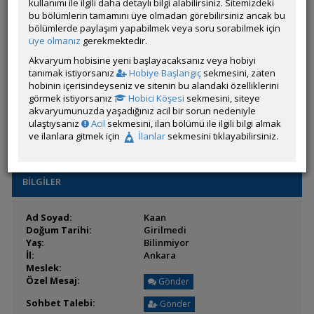
kullanımı ile ilgili daha detaylı bilgi alabilirsiniz. Sitemizdeki
Son Ziyaret:
23 Temmuz 2026 00:36
bu bölümlerin tamamını üye olmadan görebilirsiniz ancak bu
Toplam Mesaj:
221 [0.07 Gün Ortalaması]
bölümlerde paylaşım yapabilmek veya soru sorabilmek için
Paylaşım Sayisı:
4 (Son 6 Ay)
üye olmanız
gerekmektedir.
İlan Sayisı:
Akvaryum hobisine yeni başlayacaksanız veya hobiyi
Üyenin Mesaj ve İlanlarını Gör
tanımak istiyorsanız
Hobiye Başlangıç
sekmesini, zaten
hobinin içerisindeyseniz ve sitenin bu alandaki özelliklerini
Üyenin Açtığı Konuları Gör
görmek istiyorsanız
Hobici Köşesi
sekmesini, siteye
akvaryumunuzda yaşadığınız acil bir sorun nedeniyle
Üyenin ÖM Engelini Kaldır
ulaştıysanız
Acil
sekmesini, ilan bölümü ile ilgili bilgi almak
ve ilanlara gitmek için
İlanlar
sekmesini tıklayabilirsiniz.
BİLGİLER
Ad Soyad:
Kaan
Doğum Tarihi:
Girilmedi
Yaş:
Bilinmiyor
İl:
Ankara
Meslek:
Özel Mesaj:
Gönder
Sohbet Talebi:
Gönder