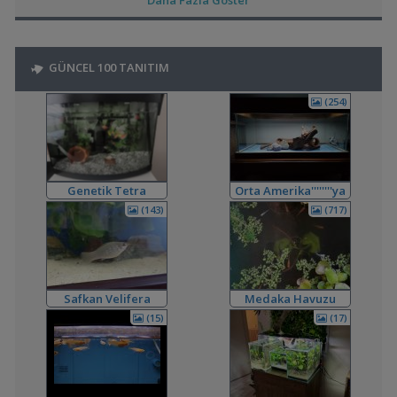
Daha Fazla Göster
,
Kardinal Tetralarım Durduk Yere Öldü
bendeniztayfun
15:45
Hastalıklar ve İlaçlar
,
Ternapi Medaka Pondları
ternapi
12:44
GÜNCEL 100 TANITIM
Akvaryum Tanıtımı
,
Bitki Kum Ve Balık Tavsiyesi
Cyber_Scout
02:16
(254)
Akvaryum ve Tür Tavsiyesi
,
Melek Balığı
Milners
00:08
Yeni Üye Forumu
,
Ne Yapmalıyım
Hidro Dinamik
19:00
Yeni Üye Forumu
Genetik Tetra
Orta Amerika''''''''ya
,
Balkondaki Pondum Çok Isınıyor.
SaviaSora
18:18
Dönüş
(143)
(717)
Bitki Akvaryumları Genel
,
3'lü Kartuş + Ro Filtre Sistemi Borulaması
flanormimar
15:11
Filtreleme Seçenekleri
3in1 Güney Amerika Tankları Ve Vertikal Bahçe
Safkan Velifera
Medaka Havuzu
,
bendeniztayfun
14:42
Akvaryum Tanıtımı
(15)
(17)
,
Sobo 901f Ultra Viole 800 Lt
Shortbuff
11:22
Filtreleme Seçenekleri
,
200 Litre Yeni Bitkili Tankım
volkangunes
11:06
Akvaryum Tanıtımı