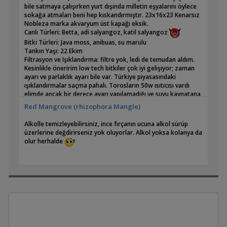
bile satmaya çalışırken yurt dışında milletin eşyalarını öylece
sokağa atmaları beni hep kıskandırmıştır. 23x16x23 Kenarsız
Nobleza marka akvaryum üst kapağı eksik.
Canlı Türleri: Betta, adi salyangoz, katil salyangoz
Bitki Türleri: Java moss, anibuas, su marulu
2. Hafta:
Tankın Yaşı: 22 Ekim
Filtrasyon ve Işıklandırma: filtre yok, ledi de temudan aldım.
Kesinlikle öneririm low tech bitkiler çok iyi gelişiyor; zaman
ayarı ve parlaklık ayarı bile var. Türkiye piyasasındaki
ışıklandırmalar saçma pahalı. Torosların 50w ısıtıcısı vardı
elimde ancak bir derece ayarı yapılamadığı ve suyu kaynatana
kadar asla durmayacağı için termostat modülü ekledim
1. Ay
Red Mangrove (rhizophora Mangle)
(w1209 kart). İstediğim dereceye geldiğinde ısıtıcı
kendiliğinden kapanıyor.
Alkolle temizleyebilirsiniz, ince fırçanın ucuna alkol sürüp
Tasarım ve Dekorasyon: Anibuas'ı üstünde dinlenir diye
üzerlerine değdirirseniz yok oluyorlar. Alkol yoksa kolanya da
eklemiştim ancak bizimkisi suda dümdüz asılı durmayı sevdiği
olur herhalde
için asla bir yere yaslanmıyor. Anibuası çıkarıp elodea ekleme
gibi bir planım var, ısıtıcı görüntüsünü kapatsın diye. Sizce
anibuas mı kalmalı yoksa elodeayla değiştireyim mi ?
2. Ay: