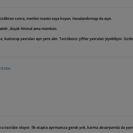
izdikten sonra, metilen mavisi suya koyun. Havalandırmayı da açın.
olabilir, düşük ihtimal ama mümkün.
 kusturup yavruları ayrı yere alın. Tecrübesiz çiftler yavruları yiyebiliyor. Sizde
yZzlm
nlara tecrübe oluyor. İlk etapta ayırmanıza gerek yok, karma akvaryumda da yavr