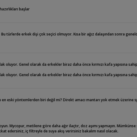
zırlıkları başlar
Bu türlerde erkek dişi çok seçici olmuyor. Kısa bir ağız dalaşından sonra genel
arlak oluyor. Genel olarak da erkekler biraz daha önce kırmızı kafa yapısına sahi
arlak oluyor. Genel olarak da erkekler biraz daha önce kırmızı kafa yapısına sahi
n en eski yöntemlerden biri değil mi? Direkt amacı mantarı yok etmek üzerine s
a koyun. Mycopur, metilene göre daha ağır ilaçtır, doz aşımı yapmayın. Mümkünse
 edersiniz, iç filtreyle de suya akış verirsiniz bakalım nasıl olacak.