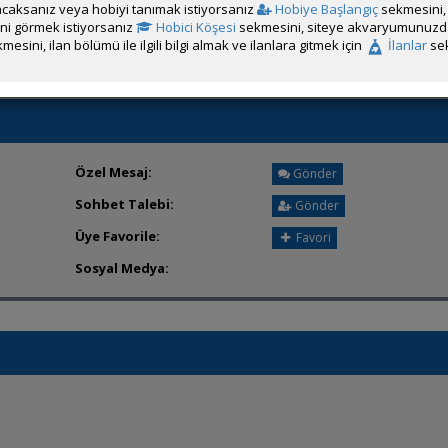
caksanız veya hobiyi tanımak istiyorsanız
Hobiye Başlangıç
sekmesini, 
Üyenin ÖM Engelini Kaldır
rini görmek istiyorsanız
Hobici Köşesi
sekmesini, siteye akvaryumunuzda 
mesini, ilan bölümü ile ilgili bilgi almak ve ilanlara gitmek için
İlanlar
sek
Özel Mesaj:
Gönder
Sohbet Talebi:
Gönder
Üye Favorile:
Favori
Sosyal Medya: