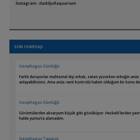
İnstagram : daddyofaquarium
SON 10 MESAJI
Geophagus Günlüğü
Farklı duruyorlar muhtemel dişi erkek, zaten yüzerken erkeğin anüs s
anlayabilirsiniz. Ama anüs-vent kontrolü hakim olduğum bir konu deği
Geophagus Günlüğü
Görüntülerden akvaryum küçük gibi gözüküyor. Heckelii'lerden yav
halde yumurta alamadım.
Geophagus Tapajos