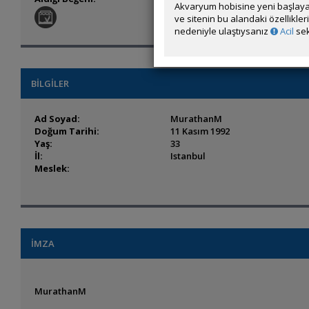
Akvaryum hobisine yeni başlaya
ve sitenin bu alandaki özellikle
nedeniyle ulaştıysanız
Acil
sek
BİLGİLER
Ad Soyad:
MurathanM
Doğum Tarihi:
11 Kasım 1992
Yaş:
33
İl:
Istanbul
Meslek:
İMZA
MurathanM