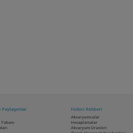
ve Paylaşımlar
Hobici Rehberi
Akvaryumcular
i Tabanı
Hesaplamalar
ları
Akvaryum Ürünleri