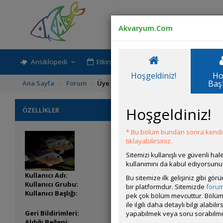
Akvaryum.Com
Ansiklopedi
Etkinlik-Paylaşım
Rehber
Hoşgeldiniz!
Ho
Baş
Ana Sayfa
Forum
Üye Profili
Hoşgeldiniz!
ÖZELLİKLER
* Bu bölüm bundan sonra kendili
tıklayabilirsiniz.
Sitemizi kullanışlı ve güvenli h
kullanımını da kabul ediyorsunu
Kullanıcı Adı:
MurathanM
Bu sitemize ilk gelişiniz gibi gö
Kullanıcı Grubu:
Forum Özel Üyesi
bir platformdur. Sitemizde
foru
Kullanıcı Başlığı:
pek çok bölüm mevcuttur. Bölüm 
x3
x2
ile ilgili daha detaylı bilgi ala
Geri Bildirimleri:
8 adet mevcut.
yapabilmek veya soru sorabilme
Aldığı Beğeni:
2147