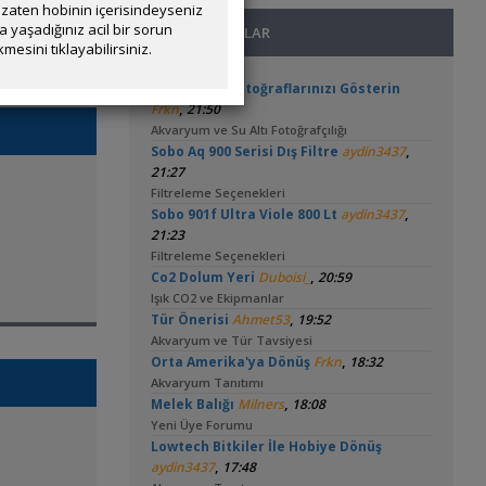
zaten hobinin içerisindeyseniz
yaşadığınız acil bir sorun
SON MESAJLAR
mesini tıklayabilirsiniz.
🧿 En Güzel Fotoğraflarınızı Gösterin
,
Frkn
21:50
Akvaryum ve Su Altı Fotoğrafçılığı
,
Sobo Aq 900 Serisi Dış Filtre
aydin3437
21:27
Filtreleme Seçenekleri
,
Sobo 901f Ultra Viole 800 Lt
aydin3437
21:23
Filtreleme Seçenekleri
,
Co2 Dolum Yeri
Duboisi_
20:59
Işık CO2 ve Ekipmanlar
,
Tür Önerisi
Ahmet53
19:52
Akvaryum ve Tür Tavsiyesi
,
Orta Amerika'ya Dönüş
Frkn
18:32
Akvaryum Tanıtımı
,
Melek Balığı
Milners
18:08
Yeni Üye Forumu
Lowtech Bitkiler İle Hobiye Dönüş
,
aydin3437
17:48