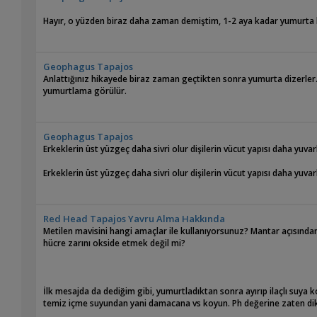
Hayır, o yüzden biraz daha zaman demiştim, 1-2 aya kadar yumurta ha
Geophagus Tapajos
Anlattığınız hikayede biraz zaman geçtikten sonra yumurta dizerler. 
yumurtlama görülür.
Geophagus Tapajos
Erkeklerin üst yüzgeç daha sivri olur dişilerin vücut yapısı daha yuv
Erkeklerin üst yüzgeç daha sivri olur dişilerin vücut yapısı daha yuv
Red Head Tapajos Yavru Alma Hakkında
Metilen mavisini hangi amaçlar ile kullanıyorsunuz? Mantar açısında
hücre zarını okside etmek değil mi?
İlk mesajda da dediğim gibi, yumurtladıktan sonra ayırıp ilaçlı suy
temiz içme suyundan yani damacana vs koyun. Ph değerine zaten dikkat