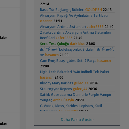
Hongsloi Çiftim Ve
Akvaryumu
(4)
(6)
22:14
,
Çalışıyor
Betta_King
18:01
Yavruları
Basit Tür Başlangıç Bitkileri
GOLDFISH
22:13
Yeni Üye Forumu
Akvaryum Kapağı Ve Aydınlatma Tertibatı
Karides Akvaryumu: Karideslerim
ozannn
21:51
,
Ölüyor
ugurbaran
17:24
Akvaryum Arıtma Sistemleri
zafer3885
21:40
Yeni Üye Forumu
Betta Antuta
Leonardit Zeminli
Zateksuaritma Akvaryum Arıtma Sistemleri
Beta Balığında İdeal Damızlık Yaşı Kaç
Akvaryum Kurulumu
(4)
kiler
Reef Seri
zafer3885
,
21:40
Aydır?
Ygghjh
17:23
Şerit Test Çubuğu
dark blue
21:08
Yeni Üye Forumu
,
Filtre Önerisi
🐬˚˖𓍢✨໋ 🐋✧˚koleksiyonluk Bitkiler˚˖🐬˚✨໋ 🐋✧˚.
SemihDinçer
17:17
🐟
hasancn
21:00
Yeni Üye Forumu
Tek Co2 Tüpü Aynı Anda 2 Akvaryumda
Cam Emiş Basış ,gübre Seti 7 Parça
hasancn
Ramshorn Hakkında
37 Litrelik Siyah
,
Kullanılır Mı?
21:00
GETS34
10:03
Her Şey
Neon Tetra
(123)
Işık CO2 ve Ekipmanlar
High Tech Paketleri %40 İndimli Tek Paket
Akvaryumum
,
Klorlu Suya Girmiş Pipo Filtre
hasancn
21:00
hoppala
02:22
Bloody Mary Karides
gulec_44
20:36
Filtreleme Seçenekleri
Staurogyne Repens
gulec_44
20:36
Akvaryum Daki Beyaz İnce Solucanlar
Satılık Geosesarma Dennerle Purple Vampir
,
Ahmet53
23:56
Yengeç
Arch.Hüseyin
20:28
Elma Salyangozu
Red Mangrove
Yeni Üye Forumu
Güncel
(rhizophora Mangle)
C. Vatoz, Moss, Karides, Lepistes, Katil
(18)
Aquasphere Tr Youtube Kanalı
Salyangoz
Aquarist101
19:44
,
IgorVladimir
23:11
Toplu Satış Karışık Malzemeler Uyguna
Daha Fazla Göster
Akvaryum Dünyasından Haberler
Takasa Açık
Aquarist101
19:44
uları
Vahşi Beta Ve Labirentli Hobicileri,
Canlı Yemler (grindal,mikrofex,mikrokurt)