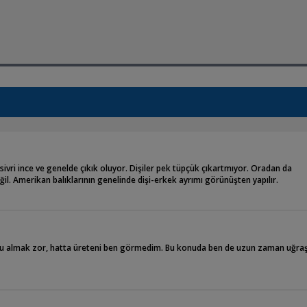
ivri ince ve genelde çıkık oluyor. Dişiler pek tüpçük çıkartmıyor. Oradan da
l. Amerikan balıklarının genelinde dişi-erkek ayrımı görünüşten yapılır.
ru almak zor, hatta üreteni ben görmedim. Bu konuda ben de uzun zaman uğra