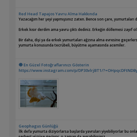
Red Head Tapajos Yavru Alma Hakkında
Yazacağım her şeyi yapmışsınız zaten. Bence son çare, yumurtaları d
Erkek kısır derdim ama yavru çıktı dediniz. Erkeğin döllemesi zayıf 
Bir daha, dişi ya da erkek yumurtaları ağzına alma evresine geçerlerse,
yumurta konusunda tecrübeli, büyütme aşamasında acemiler.
🧿 En Güzel Fotoğraflarınızı Gösterin
https://www.instagram.com/p/DP30vlrjBT1/?=OHpqcDFtNDB
Geophagus Günlüğü
İlk defa yumurta diziyorlarsa başlarda yavruları yiyebiliyorlar bu o
serbest yüzüşe geçiyor, o zaman da ayırabilirsiniz.