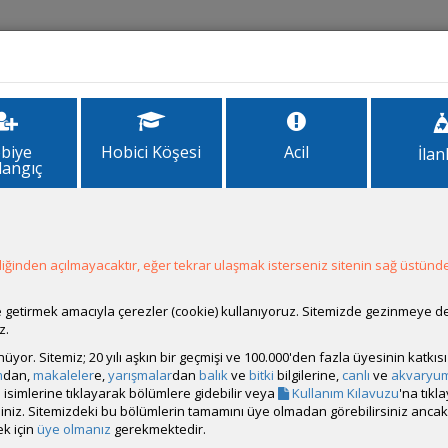
İlanlar
Forum
Site Bilgi
biye
Hobici Köşesi
Acil
İlan
langıç
ğinden açılmayacaktır, eğer tekrar ulaşmak isterseniz sitenin sağ üstünde
Hesap Durumu:
Aktif
Durumu:
Çevrim Dışı
Üyelik Tarihi:
12 Mart 2013 00:48
ale getirmek amacıyla çerezler (cookie) kullanıyoruz. Sitemizde gezinmeye 
Son Ziyaret:
24 Temmuz 2026 01:31
z.
Toplam Mesaj:
2812 [0.57 Gün Ortalaması]
rünüyor. Sitemiz; 20 yılı aşkın bir geçmişi ve 100.000'den fazla üyesinin katk
Paylaşım Sayisı:
5 (Son 6 Ay)
m
dan,
makaleler
e,
yarışmalar
dan
balık
ve
bitki
bilgilerine,
canlı
ve
akvaryu
İlan Sayisı:
2
isimlerine tıklayarak bölümlere gidebilir veya
Kullanım Kılavuzu
'na tıkl
Üyenin Mesaj ve İlanlarını Gör
bilirsiniz. Sitemizdeki bu bölümlerin tamamını üye olmadan görebilirsiniz an
k için
üye olmanız
gerekmektedir.
Üyenin Açtığı Konuları Gör