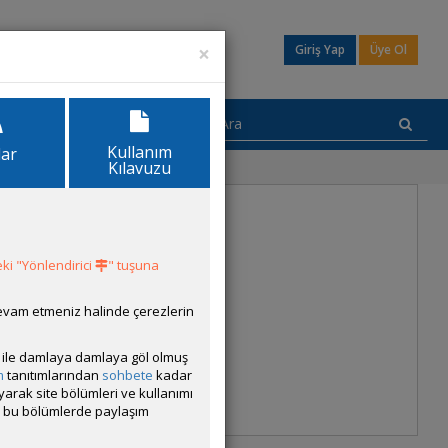
×
Giriş Yap
Üye Ol
Kullanım
lar
Kılavuzu
ki "Yönlendirici
" tuşuna
devam etmeniz halinde çerezlerin
ısı ile damlaya damlaya göl olmuş
m
tanıtımlarından
sohbete
kadar
ayarak site bölümleri ve kullanımı
cak bu bölümlerde paylaşım