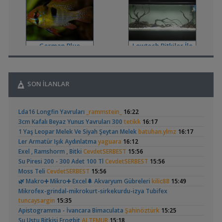
Filtreleme Seçenekleri
,
200 Litre Yeni Bitkili Tankım
volkangunes
11:06
Akvaryum Tanıtımı
15 Litre Akvaryumu Karides Tankına Çevirme ve Tavsiyeler
,
Durustyilan
00:25
German Blue
Lowtech Bitkiler İle
Akvaryum ve Tür Tavsiyesi
Ramirezi
Hobiye Dönüş
,
Sobo Aq 907 F Dış Filtre Pervane Ve Mil
Omerdrms
00:02
Malzemeler ve Yemler Forumu
,
Sobo Aq 900 Serisi Dış Filtre
Omerdrms
23:44
SON İLANLAR
Filtreleme Seçenekleri
,
Akvaryum Tasarımı
mahirbs1
23:25
Geophagus Red
Basit Melek Ve Cuce
Yeni Üye Forumu
Lda16 Longfin Yavruları
_rammstein_
16:22
Head Üreme Süreci
Vatoz Akvaryumu
,
Co2 Dolum Yeri
Duboisi_
20:59
(41)
3cm Kafalı Beyaz Yunus Yavruları 300
tetikk
16:17
Vlog
(200 Litre)
Işık CO2 ve Ekipmanlar
1 Yaş Leopar Melek Ve Siyah Şeytan Melek
batuhan.ylmz
16:17
,
Tür Önerisi
Ahmet53
19:52
Ler Armatür Işık Aydınlatma
yaguara
16:12
Akvaryum ve Tür Tavsiyesi
Exel , Ramshorm , Bitki
CevdetSERBEST
15:56
,
Lowtech Bitkiler İle Hobiye Dönüş
aydin3437
17:48
Su Piresi 200 - 300 Adet 100 Tl
CevdetSERBEST
15:56
Akvaryum Tanıtımı
Apistogramma
30x20x20 Ramshorn
Moss Teli
CevdetSERBEST
15:56
,
Frontoza Cinsiyet
akvaradam
17:34
Hongsloi Çiftim Ve
Akvaryumu
(4)
(6)
🌿 Makro➕️ Mikro➕ Excel🌲 Akvaryum Gübreleri
kilic88
15:49
Yavruları
Cinsiyet ve Tür Belirleme
Mikrofex-grindal-mikrokurt-sirkekurdu-izya Tubifex
,
Ciklet Balığı Boy Aldırma
Ygghjh
17:00
tuncaysargin
15:35
Yeni Üye Forumu
Apistogramma - İvancara Bimaculata
Şahinöztürk
15:25
,
Basit Melek Ve Cuce Vatoz Akvaryumu (200 Litre)
saturday
Su Ustu Bitkisi Frogbit
ALTEMUR
15:18