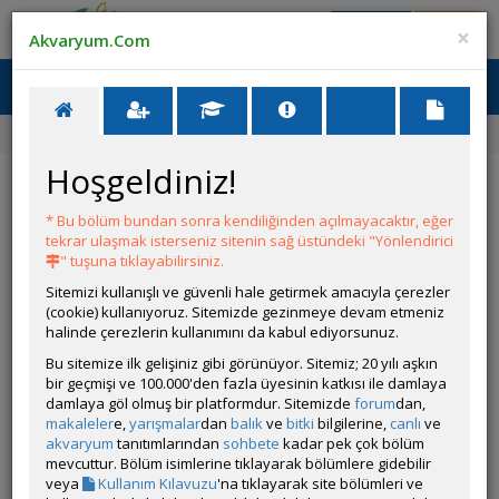
Giriş Yap
Üye Ol
×
Akvaryum.Com
Ana Menü
Toggl
naviga
Ana Sayfa
Forum
Üye Profili
Hoşgeldiniz!
ÖZELLİKLER
* Bu bölüm bundan sonra kendiliğinden açılmayacaktır, eğer
tekrar ulaşmak isterseniz sitenin sağ üstündeki "Yönlendirici
" tuşuna tıklayabilirsiniz.
Sitemizi kullanışlı ve güvenli hale getirmek amacıyla çerezler
(cookie) kullanıyoruz. Sitemizde gezinmeye devam etmeniz
halinde çerezlerin kullanımını da kabul ediyorsunuz.
Kullanıcı Adı:
esad408
Bu sitemize ilk gelişiniz gibi görünüyor. Sitemiz; 20 yılı aşkın
Kullanıcı Grubu:
Forum Üyesi
bir geçmişi ve 100.000'den fazla üyesinin katkısı ile damlaya
Geri Bildirimleri:
0 adet mevcut.
damlaya göl olmuş bir platformdur. Sitemizde
forum
dan,
Aldığı Beğeni:
0
makaleler
e,
yarışmalar
dan
balık
ve
bitki
bilgilerine,
canlı
ve
Hesap Durumu:
akvaryum
tanıtımlarından
sohbete
Aktif
kadar pek çok bölüm
Durumu:
mevcuttur. Bölüm isimlerine tıklayarak bölümlere gidebilir
Çevrim Dışı
Üyelik Tarihi:
veya
Kullanım Kılavuzu
'na tıklayarak site bölümleri ve
04 Mart 2026 14:39