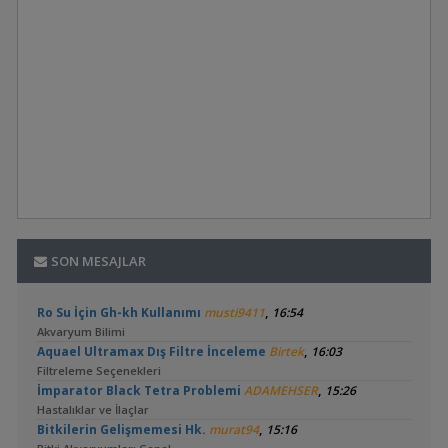
SON MESAJLAR
,
Ro Su İçin Gh-kh Kullanımı
musti9411
16:54
Akvaryum Bilimi
,
Aquael Ultramax Dış Filtre İnceleme
Birtek
16:03
Filtreleme Seçenekleri
,
İmparator Black Tetra Problemi
ADAMEHSER
15:26
Hastalıklar ve İlaçlar
,
Bitkilerin Gelişmemesi Hk.
murat94
15:16