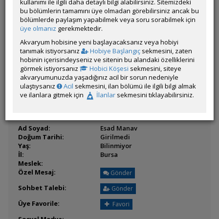
Son Ziyaret:
kullanımı ile ilgili daha detaylı bilgi alabilirsiniz. Sitemizdeki
04 Ağustos 2026 20:26
Toplam Mesaj:
bu bölümlerin tamamını üye olmadan görebilirsiniz ancak bu
0
bölümlerde paylaşım yapabilmek veya soru sorabilmek için
Üyenin Mesaj ve İlanlarını Gör
üye olmanız
gerekmektedir.
Üyenin Açtığı Konuları Gör
Akvaryum hobisine yeni başlayacaksanız veya hobiyi
tanımak istiyorsanız
Hobiye Başlangıç
sekmesini, zaten
Üyenin ÖM Engelini Kaldır
hobinin içerisindeyseniz ve sitenin bu alandaki özelliklerini
görmek istiyorsanız
Hobici Köşesi
sekmesini, siteye
akvaryumunuzda yaşadığınız acil bir sorun nedeniyle
ulaştıysanız
Acil
sekmesini, ilan bölümü ile ilgili bilgi almak
ve ilanlara gitmek için
İlanlar
sekmesini tıklayabilirsiniz.
BİLGİLER
Ad Soyad:
Esad Manav
Doğum Tarihi:
Girilmedi
Yaş:
Bilinmiyor
İl:
Bursa
Meslek:
Özel Mesaj:
Gönder
Sohbet Talebi:
Gönder
Üye Favorile:
Favori