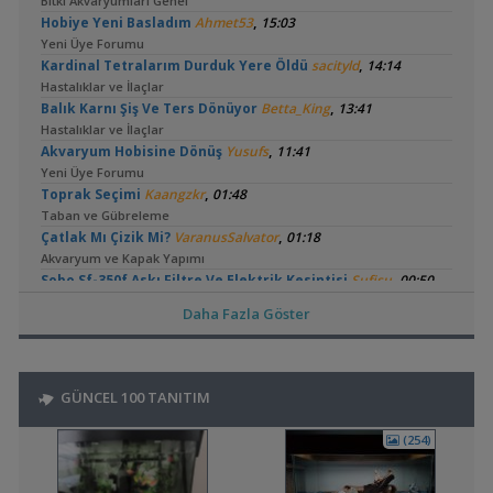
Bitki Akvaryumları Genel
,
Hobiye Yeni Basladım
Ahmet53
15:03
Yeni Üye Forumu
,
Kardinal Tetralarım Durduk Yere Öldü
sacityld
14:14
Hastalıklar ve İlaçlar
,
Balık Karnı Şiş Ve Ters Dönüyor
Betta_King
13:41
Hastalıklar ve İlaçlar
,
Akvaryum Hobisine Dönüş
Yusufs
11:41
Yeni Üye Forumu
,
Toprak Seçimi
Kaangzkr
01:48
Taban ve Gübreleme
,
Çatlak Mı Çizik Mi?
VaranusSalvator
01:18
Akvaryum ve Kapak Yapımı
,
Sobo Sf-350f Askı Filtre Ve Elektrik Kesintisi
Sufisu
00:50
Filtreleme Seçenekleri
Daha Fazla Göster
,
Çözemediğim Problem
Firebolt
23:55
Yeni Üye Forumu
,
Dajana Artemiayı Çıkartamıyorum
Cyber_Scout
22:48
Malzemeler ve Yemler Forumu
GÜNCEL 100 TANITIM
,
Karideslerin Cinsiyeti Nedir?
Cyber_Scout
22:41
Cinsiyet ve Tür Belirleme
(254)
,
Buhar Camı Ve Şelale Filtre Çıkmazı
emocdgn06
20:59
Yeni Üye Forumu