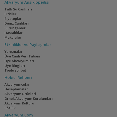
Akvaryum Ansiklopedisi
Armatür Boş Kasa
Mehmet Yavuz
22:50
Co2 Tüp ,akvaryum Malzemeleri Vs Güncel
hll_aquascaping
21:05
Tatlı Su Canlıları
Bitkiler
Biyotoplar
Deniz Canlıları
Electric Blue Acara
160x60x60
Sürüngenler
Akvaryumum
(4)
(3)
Hastalıklar
Makaleler
Etkinlikler ve Paylaşımlar
Yarışmalar
Geophagus Red
İwagumi
Üye Canlı Veri Tabanı
Head Tapajos
Üye Akvaryumları
(13)
(14)
Üye Blogları
Toplu sohbet
Hobici Rehberi
Akvaryumcular
Ateşağız
40x40x40
Hesaplamalar
(2)
(2)
Akvaryum Ürünleri
Örnek Akvaryum Kurulumları
Akvaryum Kültürü
Sözlük
Akvaryum.Com