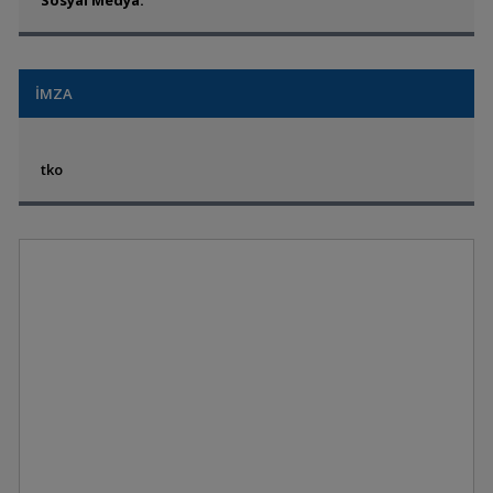
Sosyal Medya:
İMZA
tko