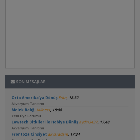
SON MESAJLAR
,
Orta Amerika'ya Dönüş
Frkn
18:32
Akvaryum Tanıtımı
,
Melek Balığı
Milners
18:08
Yeni Üye Forumu
,
Lowtech Bitkiler İle Hobiye Dönüş
aydin3437
17:48
Akvaryum Tanıtımı
,
Frontoza Cinsiyet
akvaradam
17:34