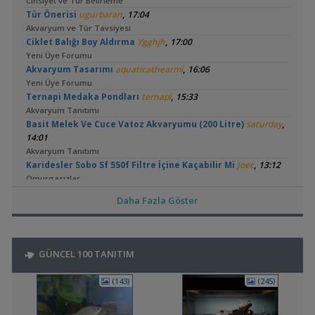
Cinsiyet ve Tür Belirleme
,
Tür Önerisi
ugurbaran
17:04
Akvaryum ve Tür Tavsiyesi
,
Ciklet Balığı Boy Aldırma
Ygghjh
17:00
Yeni Üye Forumu
,
Akvaryum Tasarımı
aquaticathearmi
16:06
Yeni Üye Forumu
,
Ternapi Medaka Pondları
ternapi
15:33
Akvaryum Tanıtımı
,
Basit Melek Ve Cuce Vatoz Akvaryumu (200 Litre)
saturday
14:01
Akvaryum Tanıtımı
,
Karidesler Sobo Sf 550f Filtre İçine Kaçabilir Mi
Joec
13:12
Omurgasızlar
,
Bitkili Akvaryuma İlk Adım
saturday
12:45
Daha Fazla Göster
Yeni Üye Forumu
15 Litre Akvaryumu Karides Tankına Çevirme ve Tavsiyeler
,
ugurbaran
12:28
Akvaryum ve Tür Tavsiyesi
GÜNCEL 100 TANITIM
,
👋 Yeni Gelenler Buradan Merhaba Desin
wolk23
12:03
Yeni Üye Forumu
(143)
(245)
,
Büyükşehir Belediyesi Çalışıyor,gece 3 😊
MasterChiefHakan
10:09
Yeni Üye Forumu