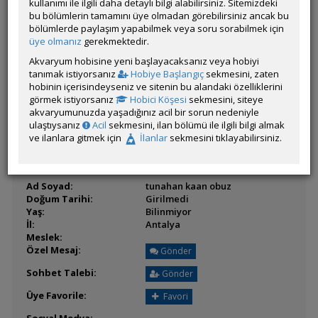
Son Ziyaret:
kullanımı ile ilgili daha detaylı bilgi alabilirsiniz. Sitemizdeki
04 Ağustos 2026 21:08
Toplam Mesaj:
bu bölümlerin tamamını üye olmadan görebilirsiniz ancak bu
0
bölümlerde paylaşım yapabilmek veya soru sorabilmek için
Üyenin Mesaj ve İlanlarını Gör
üye olmanız
gerekmektedir.
Üyenin Açtığı Konuları Gör
Akvaryum hobisine yeni başlayacaksanız veya hobiyi
tanımak istiyorsanız
Hobiye Başlangıç
sekmesini, zaten
Üyeden ÖM Almayı Engelle
hobinin içerisindeyseniz ve sitenin bu alandaki özelliklerini
görmek istiyorsanız
Hobici Köşesi
sekmesini, siteye
akvaryumunuzda yaşadığınız acil bir sorun nedeniyle
ulaştıysanız
Acil
sekmesini, ilan bölümü ile ilgili bilgi almak
ve ilanlara gitmek için
İlanlar
sekmesini tıklayabilirsiniz.
BİLGİLER
Ad Soyad:
tunahan kaan obuz
Doğum Tarihi:
Girilmedi
Yaş:
Bilinmiyor
İl:
Antalya
Meslek:
Özel Mesaj:
Gönder
Sohbet Talebi:
Gönder
Üye Favorile:
Favori