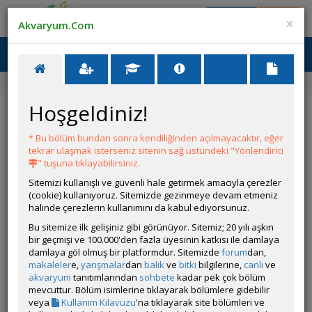
Giriş Yap
Üye Ol
×
Akvaryum.Com
Ana Menü
Toggl
naviga
Ana Sayfa
Forum
Üye Profili
Hoşgeldiniz!
ÖZELLİKLER
* Bu bölüm bundan sonra kendiliğinden açılmayacaktır, eğer
tekrar ulaşmak isterseniz sitenin sağ üstündeki "Yönlendirici
" tuşuna tıklayabilirsiniz.
Sitemizi kullanışlı ve güvenli hale getirmek amacıyla çerezler
(cookie) kullanıyoruz. Sitemizde gezinmeye devam etmeniz
halinde çerezlerin kullanımını da kabul ediyorsunuz.
Kullanıcı Adı:
tukabu
Bu sitemize ilk gelişiniz gibi görünüyor. Sitemiz; 20 yılı aşkın
Kullanıcı Grubu:
Forum Üyesi
bir geçmişi ve 100.000'den fazla üyesinin katkısı ile damlaya
Geri Bildirimleri:
0 adet mevcut.
damlaya göl olmuş bir platformdur. Sitemizde
forum
dan,
Aldığı Beğeni:
0
makaleler
e,
yarışmalar
dan
balık
ve
bitki
bilgilerine,
canlı
ve
Hesap Durumu:
akvaryum
tanıtımlarından
sohbete
Aktif
kadar pek çok bölüm
Durumu:
mevcuttur. Bölüm isimlerine tıklayarak bölümlere gidebilir
Çevrim Dışı
Üyelik Tarihi:
veya
Kullanım Kılavuzu
'na tıklayarak site bölümleri ve
09 Haziran 2026 21:15