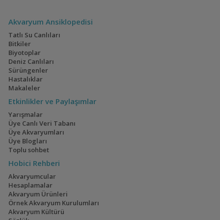
Akvaryum Ansiklopedisi
Tatlı Su Canlıları
Bitkiler
Geophagus Red
İwagumi
Biyotoplar
Head Tapajos
(13)
(14)
Deniz Canlıları
Sürüngenler
Hastalıklar
Makaleler
Etkinlikler ve Paylaşımlar
Ateşağız
40x40x40
Yarışmalar
(2)
(2)
Üye Canlı Veri Tabanı
Üye Akvaryumları
Üye Blogları
Toplu sohbet
Hobici Rehberi
Mavi Melek Karides
110 Litre Japon
Akvaryumu
(11)
Akvaryumcular
Hesaplamalar
Akvaryum Ürünleri
Örnek Akvaryum Kurulumları
Akvaryum Kültürü