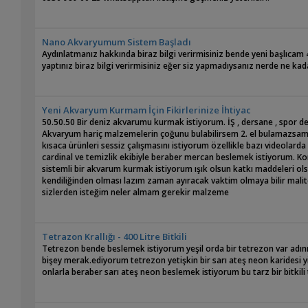
Nano Akvaryumum Sistem Başladı
Aydınlatmanız hakkında biraz bilgi verirmisiniz bende yeni başlıcam 
yaptınız biraz bilgi verirmisiniz eğer siz yapmadıysanız nerde ne kad
Yeni Akvaryum Kurmam İçin Fikirlerinize İhtiyac
50.50.50 Bir deniz akvarumu kurmak istiyorum. İŞ , dersane , spor 
Akvaryum hariç malzemelerin çoğunu bulabilirsem 2. el bulamazsam 
kısaca ürünleri sessiz çalışmasını istiyorum özellikle bazı videolarda
cardinal ve temizlik ekibiyle beraber mercan beslemek istiyorum. Ko
sistemli bir akvarum kurmak istiyorum ışık olsun katkı maddeleri ol
kendiliğinden olması lazım zaman ayıracak vaktim olmaya bilir malitet
sizlerden isteğim neler almam gerekir malzeme
Tetrazon Krallığı - 400 Litre Bitkili
Tetrezon bende beslemek istiyorum yeşil orda bir tetrezon var adını
bişey merak.ediyorum tetrezon yetişkin bir sarı ateş neon karidesi 
onlarla beraber sarı ateş neon beslemek istiyorum bu tarz bir bitkili 