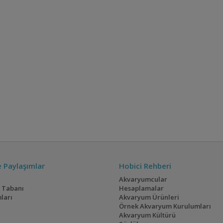
ve Paylaşımlar
Hobici Rehberi
Akvaryumcular
i Tabanı
Hesaplamalar
ları
Akvaryum Ürünleri
Örnek Akvaryum Kurulumları
Akvaryum Kültürü