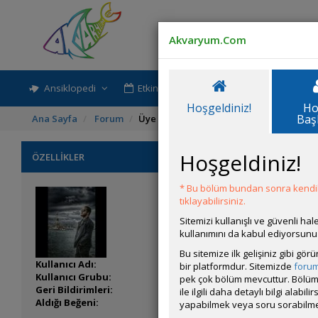
Akvaryum.Com
Ansiklopedi
Etkinlik-Paylaşım
Rehber
Hoşgeldiniz!
Ho
Baş
Ana Sayfa
Forum
Üye Profili
Hoşgeldiniz!
ÖZELLİKLER
* Bu bölüm bundan sonra kendili
tıklayabilirsiniz.
Sitemizi kullanışlı ve güvenli h
kullanımını da kabul ediyorsunu
Bu sitemize ilk gelişiniz gibi gö
Kullanıcı Adı:
AlperenBey
bir platformdur. Sitemizde
foru
Kullanıcı Grubu:
Forum Üyesi
pek çok bölüm mevcuttur. Bölüm 
Geri Bildirimleri:
0 adet mevcut.
ile ilgili daha detaylı bilgi ala
Aldığı Beğeni:
1
yapabilmek veya soru sorabilme