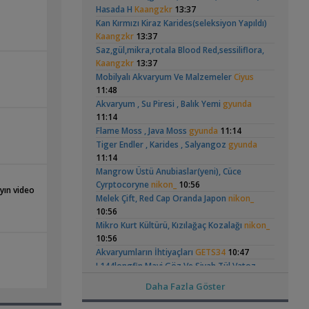
Hongsloi Çiftim Ve
Vatoz Akvaryumu
(4)
(41)
Hasada H
Kaangzkr
13:37
Omurgasızlar
Yavruları
(200 Litre)
Kan Kırmızı Kiraz Karides(seleksiyon Yapıldı)
,
Bitkili Akvaryuma İlk Adım
saturday
Kaangzkr
13:37
12:45
Saz,gül,mikra,rotala Blood Red,sessiliflora,
Yeni Üye Forumu
Kaangzkr
13:37
👋 Yeni Gelenler Buradan Merhaba Desin
Betta Antuta
30x20x20 Ramshorn
Mobilyalı Akvaryum Ve Malzemeler
Ciyus
,
wolk23
12:03
Akvaryumu
(6)
11:48
Yeni Üye Forumu
Akvaryum , Su Piresi , Balık Yemi
gyunda
Büyükşehir Belediyesi Çalışıyor,gece 3 😊
11:14
,
MasterChiefHakan
10:09
Flame Moss , Java Moss
gyunda
11:14
Yeni Üye Forumu
Tiger Endler , Karides , Salyangoz
gyunda
Bitkili Tankda Led Kullanımı
Ramshorn Hakkında
Leonardit Zeminli
11:14
,
dreamcatcherr
09:15
Her Şey
Akvaryum Kurulumu
Mangrow Üstü Anubiaslar(yeni), Cüce
(4)
Işık CO2 ve Ekipmanlar
Cyrptocoryne
nikon_
10:56
Dıy - Akvaryum Aydınlatması Hakkında
yın video
,
Bilgi
Melek Çift, Red Cap Oranda Japon
Minics
01:42
nikon_
10:56
Yeni Üye Forumu
130 Lt 50+ Lepistes İçin8.500 Tl Bütçeli
Mikro Kurt Kültürü, Kızılağaç Kozalağı
nikon_
,
Dışfiltre
10:56
Serpent
00:15
Elma Salyangozu
37 Litrelik Siyah
Yeni Üye Forumu
Akvaryumların İhtiyaçları
GETS34
10:47
Güncel
Neon Tetra
(123)
,
Akvaryumum
Catappa Yetişiyorum
Rafayel
22:46
L144longfin Mavi Göz Ve Siyah Tül Vatoz
Bitki Türleri ve Bakımı
Çiftleri
ertcavdar
10:27
Daha Fazla Göster
,
Akvaredden Gelen Bitkiler
Sufisu
21:48
Cyp. Microlepidotus Kiriza Yavru
Hiko
10:10
Bitki Türleri ve Bakımı
Bitki Çeşitleri
emreemin
09:35