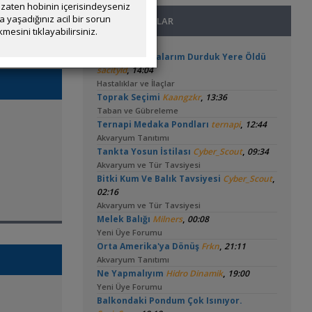
zaten hobinin içerisindeyseniz
yaşadığınız acil bir sorun
SON MESAJLAR
mesini tıklayabilirsiniz.
Kardinal Tetralarım Durduk Yere Öldü
,
sacityld
14:04
Hastalıklar ve İlaçlar
,
Toprak Seçimi
Kaangzkr
13:36
Taban ve Gübreleme
,
Ternapi Medaka Pondları
ternapi
12:44
Akvaryum Tanıtımı
,
Tankta Yosun İstilası
Cyber_Scout
09:34
Akvaryum ve Tür Tavsiyesi
,
Bitki Kum Ve Balık Tavsiyesi
Cyber_Scout
02:16
Akvaryum ve Tür Tavsiyesi
,
Melek Balığı
Milners
00:08
Yeni Üye Forumu
,
Orta Amerika'ya Dönüş
Frkn
21:11
Akvaryum Tanıtımı
,
Ne Yapmalıyım
Hidro Dinamik
19:00
Yeni Üye Forumu
Balkondaki Pondum Çok Isınıyor.