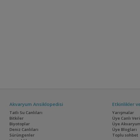
Akvaryum Ansiklopedisi
Etkinlikler 
Tatlı Su Canlıları
Yarışmalar
Bitkiler
Üye Canlı Ver
Biyotoplar
Üye Akvaryum
Deniz Canlıları
Üye Blogları
Sürüngenler
Toplu sohbet