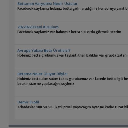
Bettamin Varyetesi Nedir Ustalar
Facebook sayfamız hobiniz betta gelin aradığınız her soruya yanıt b
20x20x20 Yeni Kurulum
Facebook sayfamiz var habomiz betta sizi orda görmek isterim
Avrupa Yakası Beta Üreticisi?
Hobimiz betta grubumuz var taylant ithali balıklar var grupta zate
Betama Neler Oluyor Böyle!
Hobimiz betta alım satım takas gurubumuz var facede betta ilgili her
bırakın size ne yapılacağını söyleriz
Demir Profil
Arkadaşlar 100.50.50 3 katlı profil yaptıcağım fiyat ne kadar tutar bi