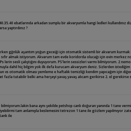
40.35.40 ebatlarında arkadan sumplu bir akvaryumla hangi ledleri kullandınız diz
arsa yaptırdınız ?
derken gğnlük aşantım yoğun geceiği için otomatik sistemli bir akvarum kurmak 
sıfır almak istiyorum. Akvarum tam evde koridorda olucağı için evin merkez n
 Ps lerin sesli çalıştığını duyuyorum. PS'lerin sessizleri varmı bilmiyorum. 2 nem
nuyla dahil hiç bilgim yok ilk defa kurucam akvaryum deniz. Sizlerden istediği
sun vs otomatik olması yemleme e haftalık temizliği kendim yapıcağım için diğer
 fazla tutabilir belki ama herşeyi yavaş yavaş alıcam gerikirse 2. el gerekirse s
 bilmiyorum.lakin bana aynı şekilde petshop canlı doğuran yanında 1 tane vermiş
yiyebilirmi tam anlamıyla beslemesini tetrezon 1 tane ile gözlem yapılmıyor za
tank ile