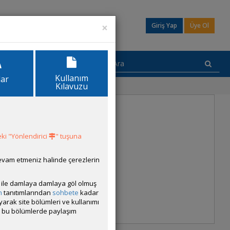
×
Giriş Yap
Üye Ol
Kullanım
lar
Kılavuzu
ki "Yönlendirici
" tuşuna
devam etmeniz halinde çerezlerin
ısı ile damlaya damlaya göl olmuş
m
tanıtımlarından
sohbete
kadar
ayarak site bölümleri ve kullanımı
cak bu bölümlerde paylaşım