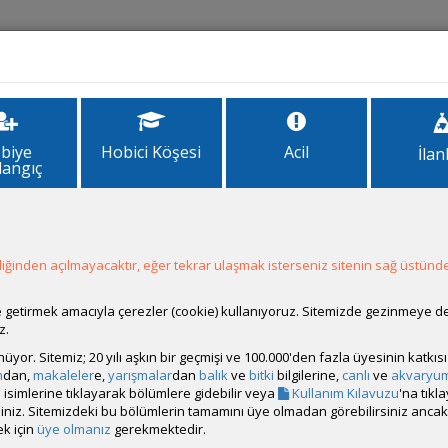
İlanlar
Forum
Site Bilgi
biye
Hobici Köşesi
Acil
İlan
langıç
ğinden açılmayacaktır, eğer tekrar ulaşmak isterseniz sitenin sağ üstünde
Hesap Durumu:
Aktif
Durumu:
Çevrim Dışı
Üyelik Tarihi:
08 Ekim 2015 12:19
ale getirmek amacıyla çerezler (cookie) kullanıyoruz. Sitemizde gezinmeye 
Son Ziyaret:
16 Saat 57 Dakika
önce
z.
Toplam Mesaj:
13 [0.00 Gün Ortalaması]
rünüyor. Sitemiz; 20 yılı aşkın bir geçmişi ve 100.000'den fazla üyesinin katk
Paylaşım Sayisı:
0 (Son 6 Ay)
m
dan,
makaleler
e,
yarışmalar
dan
balık
ve
bitki
bilgilerine,
canlı
ve
akvaryu
İlan Sayisı:
isimlerine tıklayarak bölümlere gidebilir veya
Kullanım Kılavuzu
'na tıkl
Üyenin Mesaj ve İlanlarını Gör
bilirsiniz. Sitemizdeki bu bölümlerin tamamını üye olmadan görebilirsiniz an
k için
üye olmanız
gerekmektedir.
Üyenin Açtığı Konuları Gör