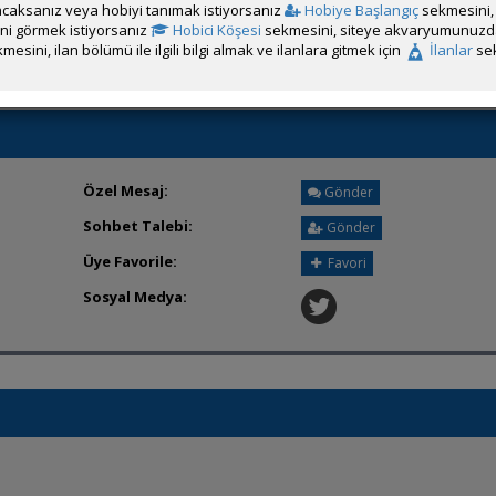
caksanız veya hobiyi tanımak istiyorsanız
Hobiye Başlangıç
sekmesini, 
Üyeden ÖM Almayı Engelle
rini görmek istiyorsanız
Hobici Köşesi
sekmesini, siteye akvaryumunuzda 
mesini, ilan bölümü ile ilgili bilgi almak ve ilanlara gitmek için
İlanlar
sek
Özel Mesaj:
Gönder
Sohbet Talebi:
Gönder
Üye Favorile:
Favori
Sosyal Medya: