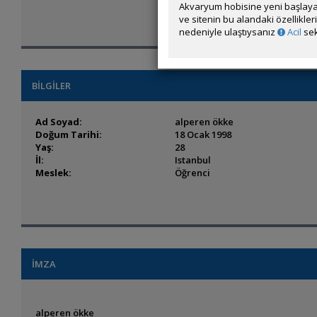
Akvaryum hobisine yeni başlaya
ve sitenin bu alandaki özellikle
nedeniyle ulaştıysanız
Acil
sek
BİLGİLER
Ad Soyad:
alperen ökke
Doğum Tarihi:
18 Ocak 1998
Yaş:
28
İl:
Istanbul
Meslek:
Öğrenci
İMZA
alperen ökke