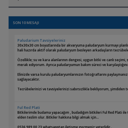
SON 10 MESAJI
Paludarium Tavsiyeleriniz
30x30x30 cm boyutlarında bir akvaryuma paludaryum kurmayı planl
hali hazırda aktif olarak paludaryum besleyen arkadaşların tecrübele
Özellikle; su ve kara alanlarının dengesi, uygun bitki ve canlı seçimi,
merak ediyorum. Ayrıca paludaryumun bakım süreci ve karşılaştığınız 
Elinizde varsa kurulu paludaryumlarınızın fotoğraflarını paylaşman
sağlayacaktır.
Tecrübelerinizi ve tavsiyelerinizi sabırsızlıkla bekliyorum, şimdiden 
Ful Red Plati
Bitkilerimde budama yapacağım , budadığım bitkileri Ful Red Plati il
elden teslim olur. Bitkiler hakkına bilgi almak için...
0536 989 00 23 whatsapptan iletişme geçmeniz yeterlidir..