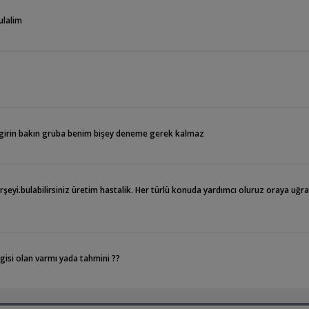
ulalim
n girin bakın gruba benim bişey deneme gerek kalmaz
şeyi.bulabilirsiniz üretim hastalik. Her türlü konuda yardımcı oluruz oraya uğra
lgisi olan varmı yada tahmini ??