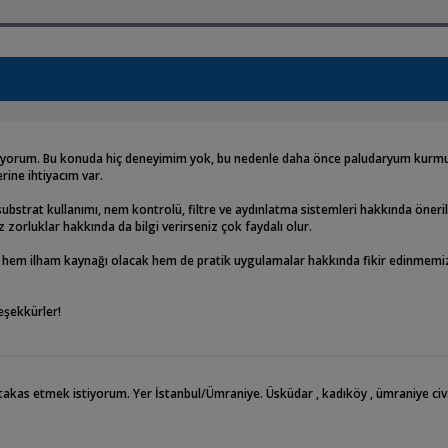
ıyorum. Bu konuda hiç deneyimim yok, bu nedenle daha önce paludaryum kurmu
rine ihtiyacım var.
 substrat kullanımı, nem kontrolü, filtre ve aydınlatma sistemleri hakkında öneril
zorluklar hakkında da bilgi verirseniz çok faydalı olur.
ız hem ilham kaynağı olacak hem de pratik uygulamalar hakkında fikir edinmemi
teşekkürler!
e takas etmek istiyorum. Yer İstanbul/Ümraniye. Üsküdar , kadıköy , ümraniye ci