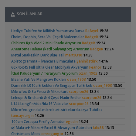
Vlog
,
Catappa Yetişiyorum
Rafayel
22:46
Bitki Türleri ve Bakımı
SON İLANLAR
,
Akvaredden Gelen Bitkiler
Sufisu
21:48
Bitki Türleri ve Bakımı
,
Apistogramma
Basit Melek Ve Cuce
30x20x20
akvaristsaglam
20:15
Hediye Tubifex Ve Killifish Yumurtası Bursa
Rafayel
15:28
Hongsloi Çiftim Ve
Vatoz Akvaryumu
Akvaryum Tanıtımı
(4)
(41)
Eheim, Dophin, Sera Vb. Çeşitli Malzemeler
BadgeR
15:24
Yavruları
(200 Litre)
,
Japon Balığım Yüzeyde Hava Almaya Çalışıyor
Betta_King
Chihiros Rgb Vivid 2 Mini Shade Arıyorum
BadgeR
15:24
18:01
Anentome Helena (katil Salyangoz) Arıyorum
BadgeR
15:24
Yeni Üye Forumu
Metal Snakeskin Dark Blue Tail
mert0310
14:38
,
Karides Akvaryumu: Karideslerim Ölüyor
ugurbaran
17:24
Apistogramma - İvancara Bimaculata
Şahinöztürk
14:16
Yeni Üye Forumu
Betta Antuta
30x20x20 Ramshorn
60x45x45 Full Ultra Clear Mobilyalı Akvaryum
Feanor
13:58
,
Beta Balığında İdeal Damızlık Yaşı Kaç Aydır?
Ygghjh
17:23
Akvaryumu
(6)
İthal Paludaryum / Teraryum Arıyorum
ozan_1903
13:50
Yeni Üye Forumu
Efsane Yati Ve Mangrow Kökleri
ozan_1903
13:50
,
Filtre Önerisi
SemihDinçer
17:17
Damızlık L010a Erkekleri Ve Singapur Tül Erkek
ozan_1903
13:50
Yeni Üye Forumu
Mikrofex & Su Piresi & Mikrokurt
scorpion26
13:34
Tek Co2 Tüpü Aynı Anda 2 Akvaryumda Kullanılır Mı?
Leleupi & Brichardi & 4 Çeşit Nadir Endler
,
scorpion26
13:34
GETS34
10:03
Ramshorn Hakkında
Leonardit Zeminli
L144 Longfin/düz/lda16 Vatozlar
scorpion26
13:34
Işık CO2 ve Ekipmanlar
Her Şey
Akvaryum Kurulumu
(4)
,
Klorlu Suya Girmiş Pipo Filtre
Mikrofex-grindal-mikrokurt-sirkekurdu-izya Tubifex
hoppala
02:22
tuncaysargin
13:26
Filtreleme Seçenekleri
,
Akvaryum Daki Beyaz İnce Solucanlar
100cm Ceraqua Firefly Armatür
egedin
13:24
Ahmet53
23:56
Yeni Üye Forumu
🌿 Makro➕️ Mikro➕ Excel🌲 Akvaryum Gübreleri
kilic88
13:13
,
Aquasphere Tr Youtube Kanalı
IgorVladimir
23:11
Christmass Moss
emregungor
12:56