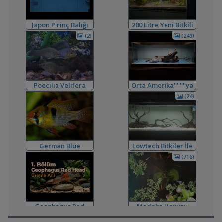
,
Ciklet Balığı Boy Aldırma
Ygghjh
17:00
Yeni Üye Forumu
Japon Pirinç Balığı
200 Litre Yeni Bitkili
,
Ternapi Medaka Pondları
ternapi
15:33
(japanese Rice Fish)
Tankım
Akvaryum Tanıtımı
(2)
(249)
,
Basit Melek Ve Cuce Vatoz Akvaryumu (200 Litre)
saturday
14:01
Akvaryum Tanıtımı
,
Karidesler Sobo Sf 550f Filtre İçine Kaçabilir Mi
Joec
13:12
Omurgasızlar
Poecilia Velifera
Orta Amerika''''''''ya
,
Bitkili Akvaryuma İlk Adım
saturday
12:45
Dönüş
(24)
Yeni Üye Forumu
,
👋 Yeni Gelenler Buradan Merhaba Desin
wolk23
12:03
Yeni Üye Forumu
,
Büyükşehir Belediyesi Çalışıyor,gece 3 😊
MasterChiefHakan
10:09
German Blue
Lowtech Bitkiler İle
Yeni Üye Forumu
Ramirezi
Hobiye Dönüş
(716)
,
Bitkili Tankda Led Kullanımı
dreamcatcherr
09:15
Işık CO2 ve Ekipmanlar
,
Dıy - Akvaryum Aydınlatması Hakkında Bilgi
Minics
01:42
Yeni Üye Forumu
,
130 Lt 50+ Lepistes İçin8.500 Tl Bütçeli Dışfiltre
Serpent
Geophagus Red
Medaka Havuzu
00:15
Head Üreme Süreci
Yeni Üye Forumu