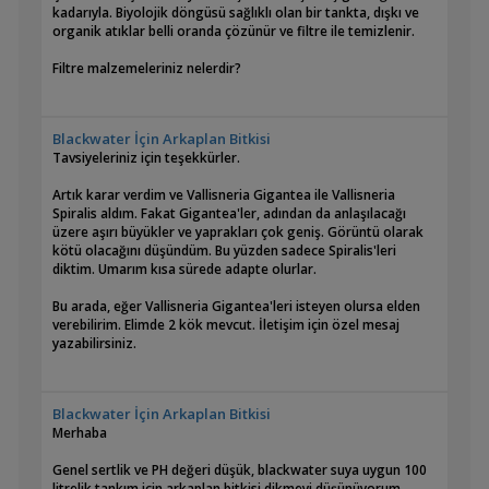
kadarıyla. Biyolojik döngüsü sağlıklı olan bir tankta, dışkı ve
organik atıklar belli oranda çözünür ve filtre ile temizlenir.
Filtre malzemeleriniz nelerdir?
Blackwater İçin Arkaplan Bitkisi
Tavsiyeleriniz için teşekkürler.
Artık karar verdim ve Vallisneria Gigantea ile Vallisneria
Spiralis aldım. Fakat Gigantea'ler, adından da anlaşılacağı
üzere aşırı büyükler ve yaprakları çok geniş. Görüntü olarak
kötü olacağını düşündüm. Bu yüzden sadece Spiralis'leri
diktim. Umarım kısa sürede adapte olurlar.
Bu arada, eğer Vallisneria Gigantea'leri isteyen olursa elden
verebilirim. Elimde 2 kök mevcut. İletişim için özel mesaj
yazabilirsiniz.
Blackwater İçin Arkaplan Bitkisi
Merhaba
Genel sertlik ve PH değeri düşük, blackwater suya uygun 100
litrelik tankım için arkaplan bitkisi dikmeyi düşünüyorum.