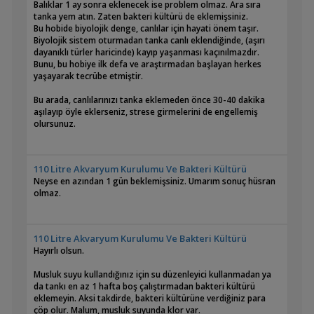
Balıklar 1 ay sonra eklenecek ise problem olmaz. Ara sıra
tanka yem atın. Zaten bakteri kültürü de eklemişsiniz.
Bu hobide biyolojik denge, canlılar için hayati önem taşır.
Biyolojik sistem oturmadan tanka canlı eklendiğinde, (aşırı
dayanıklı türler haricinde) kayıp yaşanması kaçınılmazdır.
Bunu, bu hobiye ilk defa ve araştırmadan başlayan herkes
yaşayarak tecrübe etmiştir.
Bu arada, canlılarınızı tanka eklemeden önce 30-40 dakika
aşılayıp öyle eklerseniz, strese girmelerini de engellemiş
olursunuz.
110 Litre Akvaryum Kurulumu Ve Bakteri Kültürü
Neyse en azından 1 gün beklemişsiniz. Umarım sonuç hüsran
olmaz.
110 Litre Akvaryum Kurulumu Ve Bakteri Kültürü
Hayırlı olsun.
Musluk suyu kullandığınız için su düzenleyici kullanmadan ya
da tankı en az 1 hafta boş çalıştırmadan bakteri kültürü
eklemeyin. Aksi takdirde, bakteri kültürüne verdiğiniz para
çöp olur. Malum, musluk suyunda klor var.