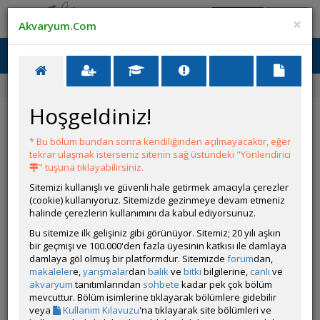
Giriş Yap
Üye Ol
×
Akvaryum.Com
Ana Menü
Toggl
naviga
Ana Sayfa
Forum
Üye Profili
Hoşgeldiniz!
ÖZELLİKLER
* Bu bölüm bundan sonra kendiliğinden açılmayacaktır, eğer
tekrar ulaşmak isterseniz sitenin sağ üstündeki "Yönlendirici
" tuşuna tıklayabilirsiniz.
Sitemizi kullanışlı ve güvenli hale getirmek amacıyla çerezler
(cookie) kullanıyoruz. Sitemizde gezinmeye devam etmeniz
halinde çerezlerin kullanımını da kabul ediyorsunuz.
Kullanıcı Adı:
√olkaπ
Bu sitemize ilk gelişiniz gibi görünüyor. Sitemiz; 20 yılı aşkın
Kullanıcı Grubu:
Forum Üyesi
bir geçmişi ve 100.000'den fazla üyesinin katkısı ile damlaya
Geri Bildirimleri:
0 adet mevcut.
damlaya göl olmuş bir platformdur. Sitemizde
forum
dan,
Aldığı Beğeni:
212
makaleler
e,
yarışmalar
dan
balık
ve
bitki
bilgilerine,
canlı
ve
akvaryum
tanıtımlarından
sohbete
kadar pek çok bölüm
mevcuttur. Bölüm isimlerine tıklayarak bölümlere gidebilir
veya
Kullanım Kılavuzu
'na tıklayarak site bölümleri ve
Hesap Durumu:
Aktif