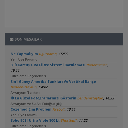
SON MESAJLAR
,
Ne Yapmalıyım
ugurbaran
15:56
Yeni Üye Forumu
,
3'lü Kartuş + Ro Filtre Sistemi Borulaması
flanormimar
15:11
Filtreleme Seçenekleri
3in1 Güney Amerika Tankları Ve Vertikal Bahçe
,
bendeniztayfun
14:42
Akvaryum Tanıtımı
,
🧿 En Güzel Fotoğraflarınızı Gösterin
bendeniztayfun
14:33
Akvaryum ve Su Altı Fotoğrafçılığı
,
Çözemediğim Problem
Firebolt
13:11
Yeni Üye Forumu
,
Sobo 901f Ultra Viole 800 Lt
Shortbuff
11:22
Filtreleme Seçenekleri