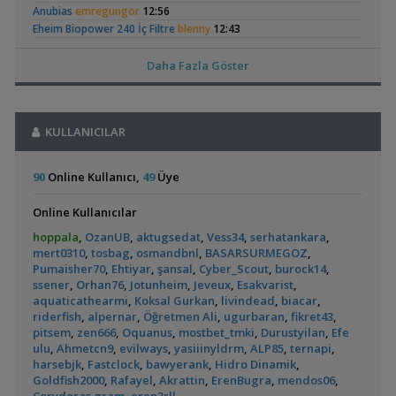
Elma Salyangozu
37 Litrelik Siyah
Akvaryum Dünyasından Haberler
Anubias
emregungor
12:56
Güncel
Neon Tetra
,
(123)
Vahşi Beta Ve Labirentli Hobicileri, Birleşin!
Cyber_Scout
Eheim Biopower 240 İç Filtre
blenny
12:43
Akvaryumum
22:34
Pangio Kuhli
livadi
12:31
Labirentliler
Ful Red Lepistes
ÖĞRÜNÇ
11:56
Daha Fazla Göster
,
Süngerle 24 Saatte Sessiz Artemia Çıkarma
BLGHN
21:15
Exel , Ramshorm , Bitki
CevdetSERBEST
11:42
Malzemeler ve Yemler Forumu
Su Piresi 200 - 300 Adet 100 Tl
CevdetSERBEST
11:42
,
Leonardit Zeminli Akvaryum Kurulumu
Belisarius
20:14
Otocinclus
Red Mangrove
Moss Teli
CevdetSERBEST
11:42
(rhizophora Mangle)
Akvaryum Tanıtımı
KULLANICILAR
(2)
(18)
Gold Laser Corydoras (3d-6e)
Emirk
10:58
,
Merhaba Bütçem Max 1200 Civarı Sessiz Çift Çıkışlı
berat76
🐬˚˖𓍢✨໋ 🐋✧˚koleksiyonluk Bitkiler˚˖🐬˚✨໋ 🐋✧˚.🐟
hasancn
10:04
19:41
Cam Emiş Basış ,gübre Seti 7 Parça
hasancn
10:04
90
Online Kullanıcı,
49
Üye
Akvaryum ve Tür Tavsiyesi
High Tech Paketleri %40 İndimli Tek Paket
hasancn
10:04
,
Balkondaki Pondum Çok Isınıyor.
İnci Kefali
19:19
Caridina Serratirostris ( Ninja Karides)
dream07
09:52
Online Kullanıcılar
Bitki Akvaryumları Genel
L144 Longfin Blue Eye
Yeni Tetra
Akvaryum Kumu (katışıksız Midye Kırığı Kum)
dream07
09:52
,
37 Litrelik Siyah Neon Tetra Akvaryumum
Ahmet53
18:02
hoppala
,
OzanUB
,
aktugsedat
,
Vess34
,
serhatankara
,
Akvaryumum
Melek Çifti Yumurta Diziyor
dream07
09:52
(390)
Akvaryum Tanıtımı
mert0310
,
tosbag
,
osmandbnl
,
BASARSURMEGOZ
,
Çift Kribensisler Düzenli Yavru Veren 5 Çift
dream07
09:52
,
Red Mangrove (rhizophora Mangle)
bilentungul
14:43
Pumaisher70
,
Ehtiyar
,
şansal
,
Cyber_Scout
,
burock14
,
Akvaryumların İhtiyaçları
GETS34
09:39
ssener
,
Orhan76
,
Jotunheim
,
Jeveux
,
Esakvarist
,
Akvaryum Tanıtımı
Uygun Yerli Üretim Ivanacara Bimaculata Yavruları
flanormimar
aquaticathearmi
,
Koksal Gurkan
,
livindead
,
biacar
,
,
Dwarf Puffer / Pea Puffer Türkiye’de Besleyenler
Future07
09:11
riderfish
,
alpernar
,
Öğretmen Ali
,
ugurbaran
,
fikret43
,
14:25
Dev Demasoni Kolonisi 8dişi 2 Erkek
mendos06
09:01
Siamensis Alg Eater (
Küçük Bir Su
pitsem
,
zen666
,
Oquanus
,
mostbet_tmki
,
Durustyilan
,
Efe
Diğer Tatlı Su Canlıları
Sae )
Birikintisi :)
5 Katlı Özel Tasarım Demir Profil Akvaryum Sehbası
mendos06
ulu
,
Ahmetcn9
,
evilways
,
yasiiinyldrm
,
ALP85
,
ternapi
,
(2)
,
135 Lt Akvaryum İçin Bu Canlı Sayısı Fazla Mı?
Betta_King
09:01
harsebjk
,
Fastclock
,
bawyerank
,
Hidro Dinamik
,
12:01
Goldfish2000
,
Rafayel
,
Akrattin
,
ErenBugra
,
mendos06
,
Sürekli Güncel Türler..
Aqualandakvaryum
08:50
Yeni Üye Forumu