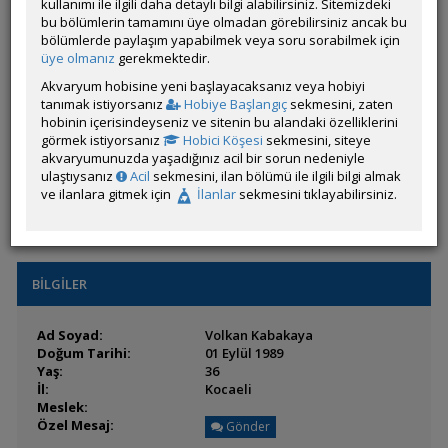
kullanımı ile ilgili daha detaylı bilgi alabilirsiniz. Sitemizdeki
Durumu:
Çevrim Dışı
bu bölümlerin tamamını üye olmadan görebilirsiniz ancak bu
Üyelik Tarihi:
10 Haziran 2022 17:28
bölümlerde paylaşım yapabilmek veya soru sorabilmek için
Son Ziyaret:
19 Saat 23 Dakika
önce
üye olmanız
gerekmektedir.
Toplam Mesaj:
196 [0.13 Gün Ortalaması]
Paylaşım Sayisı:
25 (Son 6 Ay)
Akvaryum hobisine yeni başlayacaksanız veya hobiyi
İlan Sayisı:
1
tanımak istiyorsanız
Hobiye Başlangıç
sekmesini, zaten
Üyenin Mesaj ve İlanlarını Gör
hobinin içerisindeyseniz ve sitenin bu alandaki özelliklerini
görmek istiyorsanız
Hobici Köşesi
sekmesini, siteye
Üyenin Açtığı Konuları Gör
akvaryumunuzda yaşadığınız acil bir sorun nedeniyle
ulaştıysanız
Acil
sekmesini, ilan bölümü ile ilgili bilgi almak
Üyeden ÖM Almayı Engelle
ve ilanlara gitmek için
İlanlar
sekmesini tıklayabilirsiniz.
BİLGİLER
Ad Soyad:
Volkan Kabakaya
Doğum Tarihi:
01 Eylül 1989
Yaş:
36
İl:
Kocaeli
Meslek:
Özel Mesaj:
Gönder