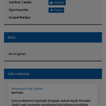
Sohbet Talebi:
Gönder
Üye Favorile:
Favori
Sosyal Medya:
İMZA
be original...
SON 10 MESAJI
Akvaryum Dip Çekimi
Merhaba
Sizin probleminiz biyolojik döngüyle alakalı büyük ihtimalle.
Çünkü tank içerisinde yosunlaşma da başlamış gördüğüm