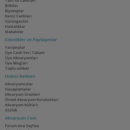
Tatlı Su Canlıları
Bitkiler
Biyotoplar
Deniz Canlıları
Sürüngenler
Ateşağız
İwagumi
Hastalıklar
Makaleler
(2)
(14)
Etkinlikler ve Paylaşımlar
Yarışmalar
Üye Canlı Veri Tabanı
Üye Akvaryumları
Mavi Melek Karides
40x40x40
Üye Blogları
(2)
Toplu sohbet
Hobici Rehberi
Akvaryumcular
Hesaplamalar
Akvaryum Ürünleri
Cyrtocara Moorii
110 Litre Japon
Örnek Akvaryum Kurulumları
Akvaryumu
(3)
(11)
Akvaryum Kültürü
Sözlük
Akvaryum.Com
Forum Ana Sayfası