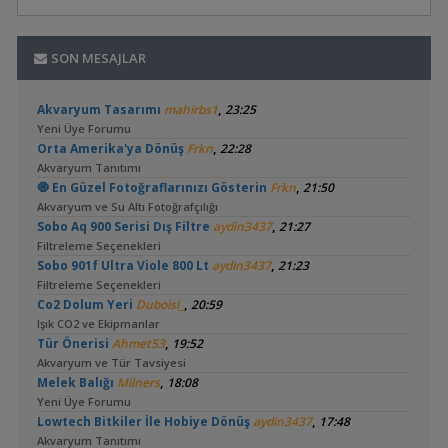
SON MESAJLAR
,
Akvaryum Tasarımı
mahirbs1
23:25
Yeni Üye Forumu
,
Orta Amerika'ya Dönüş
Frkn
22:28
Akvaryum Tanıtımı
,
🧿 En Güzel Fotoğraflarınızı Gösterin
Frkn
21:50
Akvaryum ve Su Altı Fotoğrafçılığı
,
Sobo Aq 900 Serisi Dış Filtre
aydin3437
21:27
Filtreleme Seçenekleri
,
Sobo 901f Ultra Viole 800 Lt
aydin3437
21:23
Filtreleme Seçenekleri
,
Co2 Dolum Yeri
Duboisi_
20:59
Işık CO2 ve Ekipmanlar
,
Tür Önerisi
Ahmet53
19:52
Akvaryum ve Tür Tavsiyesi
,
Melek Balığı
Milners
18:08
Yeni Üye Forumu
,
Lowtech Bitkiler İle Hobiye Dönüş
aydin3437
17:48
Akvaryum Tanıtımı