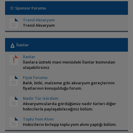
Sponsor Forumu
Trend Akvaryum
Trend Akvaryum
İlanlar
İlanlar
İlanlara üstteki mavi menüdeki İlanlar kısmından
ulaşabilirsiniz.
Fiyat Forumu
Balık, bitki, malzeme gibi akvaryum gereçlerinin
fiyatlarının konuşulduğu forum.
Nadir Tür Gördüm
Akvaryumcularda gördüğünüz nadir türleri diğer
hobicilerle paylaşabileceğiniz bölüm.
Toplu Yem Alımı
Hobicilerin birleşip toplu yem alımı yaptığı bölüm.