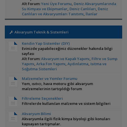
Alt Forum:
Yeni Üye Forumu
,
Deniz Akvaryumlarında
Su Kimyası ve Ekipmanlar
,
Deniz Canlıları
,
Deniz
Canlıları ve Akvaryumları Tanıtımı
,
İlanlar
Akvaryum Teknik & Sistemleri
Kendin Yap Sistemler (DIY)
Evinizde yapabileceğiniz düzenekler hakında bilgi
sayfası
Alt Forum:
Akvaryum ve Kapak Yapımı
,
Filtre ve Sump
Yapımı
,
Arka Fon Yapımı
,
Aydınlatma
,
Isıtma ve
Soğutma Sistemleri
Malzemeler ve Yemler Forumu
Yem, ısıtıcı, hava motoru gibi akvaryum
malzemelerinin tartışıldığı forum
Filtreleme Seçenekleri
Filtrelerde kullanılan malzeme ve sistem bilgileri
Akvaryum Bilimi
Akvaryumla ilgili fizik kimya biyoloji gibi konuları
kapsayan tartışmalar.