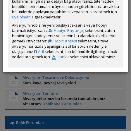
haberlerin paylaşıldığı bölüm.
kullanımı ile ilgili daha detaylı bilgi alabilirsiniz. Sitemizdeki
Alt Forum:
Şikayet Var!
,
Akvaryumcu Önerileri ve
bu bölümlerin tamamını üye olmadan görebilirsiniz ancak bu
Duyuruları
bölümlerde paylaşım yapabilmek veya soru sorabilmek için
üye olmanız
gerekmektedir.
Hastalıklar ve İlaçlar
Akvaryum hobisine yeni başlayacaksanız veya hobiyi
Balık ve Diğer Su Canlılarının Hastalıkları ve
tanımak istiyorsanız
Hobiye Başlangıç
sekmesini, zaten
Kullanılacak İlaçlar
hobinin içerisindeyseniz ve sitenin bu alandaki özelliklerini
görmek istiyorsanız
Hobici Köşesi
sekmesini, siteye
Akvaryum ve Su Altı Fotoğrafçılığı
akvaryumunuzda yaşadığınız acil bir sorun nedeniyle
Çoğu zaman problem yaratan akvaryum ve su altı
ulaştıysanız
Acil
sekmesini, ilan bölümü ile ilgili bilgi almak
çekimleri ile ilgili sorular, cevaplar, tartışmalar ve
ve ilanlara gitmek için
İlanlar
sekmesini tıklayabilirsiniz.
bilgilendirmelerin bulunduğu forum.
Alt Forum:
Üye Portfolyo
,
İnternetten ve Gezilerden
Videolar ve Fotoğraflar
Akvaryum Tasarımı ve Dekorasyonu
Kum, kaya, peyzaj tavsiyeleri.
Akvaryum Tanıtımı
Akvaryumlarınızı bu forumda tanıtabilirsiniz
Alt Forum:
Hobihane Tanıtımları
Balık Forumları