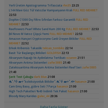
,
Apistogramma
30x20x20 Ramshorn
GETS34
10:03
Yerli Üretim Apistogramma Trifasciata
rhn35
23:25
Hongsloi Çiftim Ve
Akvaryumu
Işık CO2 ve Ekipmanlar
(4)
(6)
L144 Mavi Göz Tül Vatozlar Kampanyanın Kralı
FULL RED MEHMET
Yavruları
,
Klorlu Suya Girmiş Pipo Filtre
hoppala
02:22
22:53
Filtreleme Seçenekleri
Dophin C1300 Dış Filtre Sıfırdan Farksız Garantili
FULL RED
,
Akvaryum Daki Beyaz İnce Solucanlar
Ahmet53
23:56
MEHMET
22:53
Yeni Üye Forumu
Reeflowers Pearl Whıte Sand Kum 200 Kg
FULL RED MEHMET
22:53
,
Aquasphere Tr Youtube Kanalı
IgorVladimir
23:11
Betta Antuta
Leonardit Zeminli
Jbl Novo M Vatoz Çöpçü Yemi
FULL RED MEHMET
22:53
Akvaryum Dünyasından Haberler
Akvaryum Kurulumu
(4)
Amazon Hançeri Cryptocoryne Canlı Üreyen Bitkiler
FULL RED
,
Vahşi Beta Ve Labirentli Hobicileri, Birleşin!
Cyber_Scout
MEHMET
22:52
22:34
Erkek Kribensis Takaslık
teksas_tombiks
22:14
Labirentliler
Basit Tür Başlangıç Bitkileri
GOLDFISH
22:13
,
Süngerle 24 Saatte Sessiz Artemia Çıkarma
BLGHN
21:15
Akvaryum Kapağı Ve Aydınlatma Tertibatı
ozannn
21:51
Malzemeler ve Yemler Forumu
Ramshorn Hakkında
37 Litrelik Siyah
Akvaryum Arıtma Sistemleri
zafer3885
21:40
,
Leonardit Zeminli Akvaryum Kurulumu
Belisarius
20:14
Her Şey
Neon Tetra
(123)
Zateksuaritma Akvaryum Arıtma Sistemleri Reef Seri
zafer3885
Akvaryum Tanıtımı
Akvaryumum
21:40
,
Merhaba Bütçem Max 1200 Civarı Sessiz Çift Çıkışlı
berat76
Şerit Test Çubuğu
dark blue
21:08
19:41
🐬˚˖𓍢✨໋ 🐋✧˚koleksiyonluk Bitkiler˚˖🐬˚✨໋ 🐋✧˚.🐟
hasancn
21:00
Akvaryum ve Tür Tavsiyesi
Cam Emiş Basış ,gübre Seti 7 Parça
hasancn
21:00
,
Balkondaki Pondum Çok Isınıyor.
İnci Kefali
19:19
Elma Salyangozu
Red Mangrove
High Tech Paketleri %40 İndimli Tek Paket
hasancn
21:00
Bitki Akvaryumları Genel
Güncel
(rhizophora Mangle)
Bloody Mary Karides
gulec_44
20:36
,
(18)
37 Litrelik Siyah Neon Tetra Akvaryumum
Ahmet53
18:02
Staurogyne Repens
gulec_44
20:36
Akvaryum Tanıtımı
,
Red Mangrove (rhizophora Mangle)
Satılık Geosesarma Dennerle Purple Vampir Yengeç
bilentungul
Arch.Hüseyin
14:43
Daha Fazla Göster