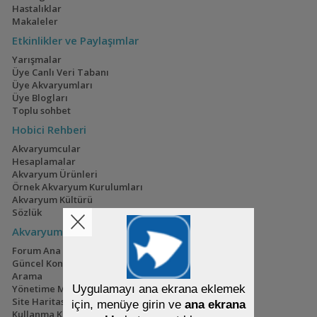
Ateşağız
40x40x40
Hastalıklar
Makaleler
(2)
(2)
Etkinlikler ve Paylaşımlar
Yarışmalar
Üye Canlı Veri Tabanı
Üye Akvaryumları
Mavi Melek Karides
110 Litre Japon
Üye Blogları
Akvaryumu
(11)
Toplu sohbet
Hobici Rehberi
Akvaryumcular
Hesaplamalar
Akvaryum Ürünleri
Cyrtocara Moorii
1,5 Yıllık Walstad
Örnek Akvaryum Kurulumları
Tecrübeleri
(3)
(28)
Akvaryum Kültürü
Sözlük
Akvaryum.Com
Forum Ana Sayfası
Güncel Konular
Geophagus Tapajos
Lampeye
Arama
Killifish,pseudomogil
(2)
(7)
Yönetime Mesaj
Gertrude Akvaryumu
Site Haritası
Kullanma Kılavuzu