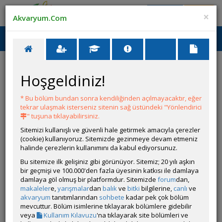
Giriş Yap
Üye Ol
×
Akvaryum.Com
Ana Menü
Toggl
naviga
Hoşgeldiniz!
Genel
* Bu bölüm bundan sonra kendiliğinden açılmayacaktır, eğer
Yeni Üye Forumu
tekrar ulaşmak isterseniz sitenin sağ üstündeki "Yönlendirici
Yeni üyelerin foruma alışana kadar yazdığı forum.
" tuşuna tıklayabilirsiniz.
Akvaryum ve Tür Tavsiyesi
Sitemizi kullanışlı ve güvenli hale getirmek amacıyla çerezler
Besleyeceğiniz türler hakkında tavsiye alabileceğiniz
(cookie) kullanıyoruz. Sitemizde gezinmeye devam etmeniz
forum.
halinde çerezlerin kullanımını da kabul ediyorsunuz.
Cinsiyet ve Tür Belirleme
Bu sitemize ilk gelişiniz gibi görünüyor. Sitemiz; 20 yılı aşkın
Cinsiyetini ve türünü bilmediğiniz balıklar hakkında,
bir geçmişi ve 100.000'den fazla üyesinin katkısı ile damlaya
fotoğrafını göndererek yardım alabileceğiniz forum
damlaya göl olmuş bir platformdur. Sitemizde
forum
dan,
makaleler
e,
yarışmalar
dan
balık
ve
bitki
bilgilerine,
canlı
ve
Akvaryum Dünyasından Haberler
akvaryum
tanıtımlarından
sohbete
kadar pek çok bölüm
Hobici grupları, organizasyonlar, akvaryumcular,
mevcuttur. Bölüm isimlerine tıklayarak bölümlere gidebilir
ticari web siteleri ile ilgili duyuruların, tanıtımların ve
veya
Kullanım Kılavuzu
'na tıklayarak site bölümleri ve