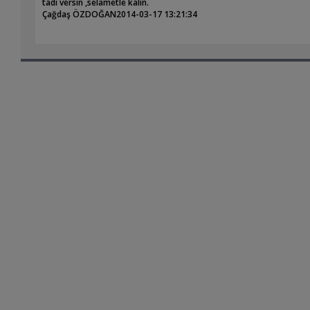
tadi versin ,selametle kalin.
Çağdaş ÖZDOĞAN
2014-03-17 13:21:34