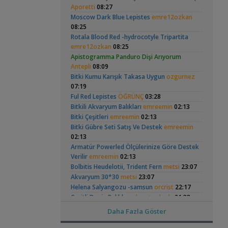
Hongsloi Çiftim Ve
Tankım
(4)
(18)
Aporetti
08:27
Merhaba Bütçem Max 1200 Civarı Sessiz
Yavruları
Moscow Dark Blue Lepistes
,
emre12ozkan
Çift Çıkışlı
berat76
19:41
08:25
Akvaryum ve Tür Tavsiyesi
Rotala Blood Red -hydrocotyle Tripartita
Balkondaki Pondum Çok Isınıyor.
İnci
emre12ozkan
,
08:25
Kefali
19:19
Betta Antuta
Yeni Tetra
Apistogramma Panduro Dişi Arıyorum
Bitki Akvaryumları Genel
Akvaryumum
(390)
Antepli
08:09
37 Litrelik Siyah Neon Tetra
,
Akvaryumum
Bitki Kumu Karışık Takasa Uygun
Ahmet53
18:02
ozgurnez
07:19
Akvaryum Tanıtımı
Red Mangrove (rhizophora Mangle)
Ful Red Lepistes
ÖĞRÜNÇ
03:28
,
bilentungul
14:43
Bitkili Akvaryum Balıkları
emreemin
02:13
Ramshorn Hakkında
Küçük Bir Su
Akvaryum Tanıtımı
Bitki Çeşitleri
emreemin
02:13
Her Şey
Birikintisi :)
Dwarf Puffer / Pea Puffer Türkiye’de
(2)
Bitki Gübre Seti Satış Ve Destek
emreemin
,
Besleyenler
Future07
14:25
02:13
Diğer Tatlı Su Canlıları
Armatür Powerled Ölçülerinize Göre Destek
135 Lt Akvaryum İçin Bu Canlı Sayısı
Verilir
emreemin
02:13
,
Fazla Mı?
Betta_King
12:01
Bolbitis Heudelotii, Trident Fern
metsi
23:07
Yeni Üye Forumu
Akvaryum 30*30
metsi
23:07
Elma Salyangozu
Rummy Nose Tetra
,
Betamda Kuyruk Erimesi Mi Var?
runfile
Güncel
Akvaryumu
Helena Salyangozu -samsun
orcrist
22:17
(7)
10:14
Çeşitli Deniz Balıkları
ahmet_mhnds
21:38
Yeni Üye Forumu
Deniz Akvaryumu
ahmet_mhnds
21:38
Daha Fazla Göster
,
Yeni Tetra Akvaryumum
Hasan117
10:08
Hobiye Son.malzemeleri Satıyorum. Update-
Akvaryum Tanıtımı
02/05/26
osmandbnl
21:08