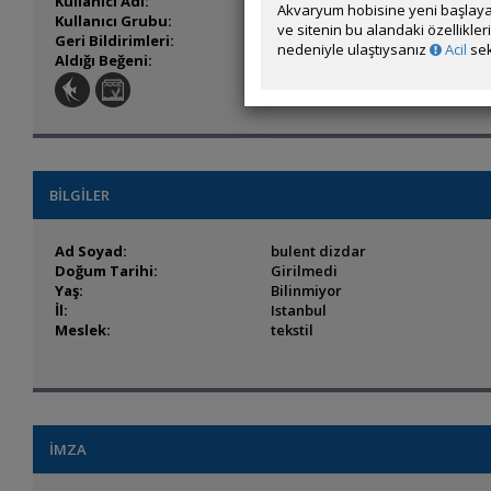
Kullanıcı Adı:
bulentdizdar
Akvaryum hobisine yeni başlaya
Kullanıcı Grubu:
Forum Üyesi
ve sitenin bu alandaki özellikle
Geri Bildirimleri:
5 adet mevcut.
nedeniyle ulaştıysanız
Acil
sek
Aldığı Beğeni:
2
BİLGİLER
Ad Soyad:
bulent dizdar
Doğum Tarihi:
Girilmedi
Yaş:
Bilinmiyor
İl:
Istanbul
Meslek:
tekstil
İMZA