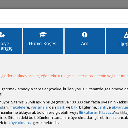
İlanlar
Forum
Site Bilgi
biye
Hobici Köşesi
Acil
İlan
langıç
ğinden açılmayacaktır, eğer tekrar ulaşmak isterseniz sitenin sağ üstünde
Hesap Durumu:
Aktif
Durumu:
Çevrim Dışı
Üyelik Tarihi:
15 Ocak 2012 20:38
ale getirmek amacıyla çerezler (cookie) kullanıyoruz. Sitemizde gezinmeye 
Son Ziyaret:
05 Şubat 2026 19:28
z.
Toplam Mesaj:
30 [0.01 Gün Ortalaması]
rünüyor. Sitemiz; 20 yılı aşkın bir geçmişi ve 100.000'den fazla üyesinin katk
Paylaşım Sayisı:
0 (Son 6 Ay)
m
dan,
makaleler
e,
yarışmalar
dan
balık
ve
bitki
bilgilerine,
canlı
ve
akvaryu
İlan Sayisı:
isimlerine tıklayarak bölümlere gidebilir veya
Kullanım Kılavuzu
'na tıkl
Üyenin Mesaj ve İlanlarını Gör
bilirsiniz. Sitemizdeki bu bölümlerin tamamını üye olmadan görebilirsiniz an
k için
üye olmanız
gerekmektedir.
Üyenin Açtığı Konuları Gör