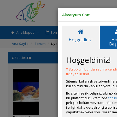
Akvaryum.Com
Ansiklopedi
Etkinlik-Paylaşım
Rehber
Hoşgeldiniz!
Ho
Baş
Ana Sayfa
Forum
Üye Profili
Hoşgeldiniz!
ÖZELLİKLER
* Bu bölüm bundan sonra kendili
tıklayabilirsiniz.
Sitemizi kullanışlı ve güvenli h
kullanımını da kabul ediyorsunu
Bu sitemize ilk gelişiniz gibi gö
bir platformdur. Sitemizde
foru
pek çok bölüm mevcuttur. Bölüm 
ile ilgili daha detaylı bilgi ala
yapabilmek veya soru sorabilme