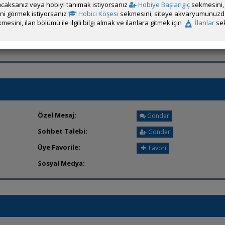
caksanız veya hobiyi tanımak istiyorsanız
Hobiye Başlangıç
sekmesini, 
Üyenin ÖM Engelini Kaldır
rini görmek istiyorsanız
Hobici Köşesi
sekmesini, siteye akvaryumunuzda 
mesini, ilan bölümü ile ilgili bilgi almak ve ilanlara gitmek için
İlanlar
sek
Özel Mesaj:
Gönder
Sohbet Talebi:
Gönder
Üye Favorile:
Favori
Sosyal Medya: