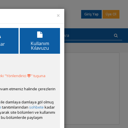
×
Giriş Yap
Üye Ol
Kullanım
lar
Kılavuzu
ki "Yönlendirici
" tuşuna
devam etmeniz halinde çerezlerin
ısı ile damlaya damlaya göl olmuş
m
tanıtımlarından
sohbete
kadar
ayarak site bölümleri ve kullanımı
cak bu bölümlerde paylaşım