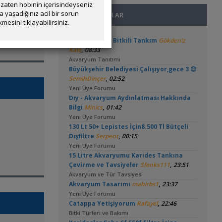
zaten hobinin içerisindeyseniz
yaşadığınız acil bir sorun
SON MESAJLAR
mesini tıklayabilirsiniz.
200 Litre Yeni Bitkili Tankım
Gökdeniz
,
Kale
08:33
Akvaryum Tanıtımı
Büyükşehir Belediyesi Çalışıyor,gece 3 😊
,
SemihDinçer
02:52
Yeni Üye Forumu
Dıy - Akvaryum Aydınlatması Hakkında
,
Bilgi
Minics
01:42
Yeni Üye Forumu
130 Lt 50+ Lepistes İçin8.500 Tl Bütçeli
,
Dışfiltre
Serpent
00:15
Yeni Üye Forumu
15 Litre Akvaryumu Karides Tankına
,
Çevirme ve Tavsiyeler
Sfenks111
23:51
Akvaryum ve Tür Tavsiyesi
,
Akvaryum Tasarımı
mahirbs1
23:37
Yeni Üye Forumu
,
Catappa Yetişiyorum
Rafayel
22:46
Bitki Türleri ve Bakımı