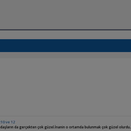
:10 ve 12
aşların da gerçekten çok güzel.İnanin o ortamda bulunmak çok güzel olurdu.