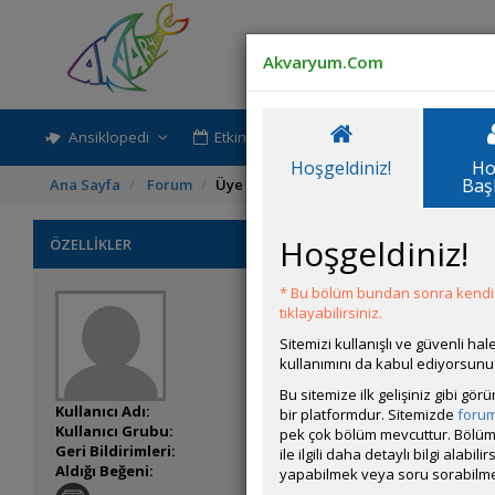
Akvaryum.Com
Ansiklopedi
Etkinlik-Paylaşım
Rehber
Hoşgeldiniz!
Ho
Baş
Ana Sayfa
Forum
Üye Profili
Hoşgeldiniz!
ÖZELLİKLER
* Bu bölüm bundan sonra kendili
tıklayabilirsiniz.
Sitemizi kullanışlı ve güvenli h
kullanımını da kabul ediyorsunu
Bu sitemize ilk gelişiniz gibi gö
Kullanıcı Adı:
hakaya0107
bir platformdur. Sitemizde
foru
Kullanıcı Grubu:
Forum Üyesi
pek çok bölüm mevcuttur. Bölüm 
Geri Bildirimleri:
0 adet mevcut.
ile ilgili daha detaylı bilgi ala
Aldığı Beğeni:
12
yapabilmek veya soru sorabilme