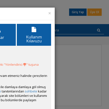
×
Giriş Yap
Üye Ol
Kullanım
lar
Kılavuzu
ki "Yönlendirici
" tuşuna
devam etmeniz halinde çerezlerin
ısı ile damlaya damlaya göl olmuş
m
tanıtımlarından
sohbete
kadar
ayarak site bölümleri ve kullanımı
cak bu bölümlerde paylaşım