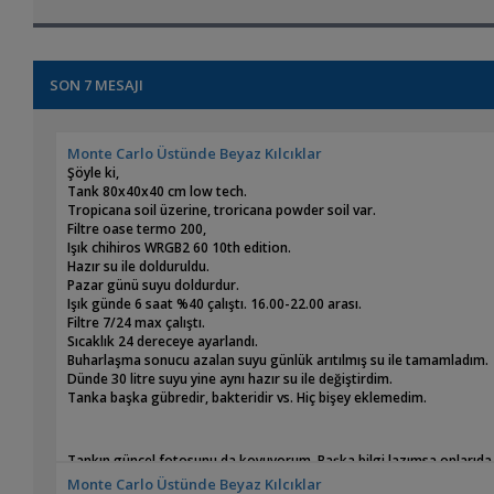
SON 7 MESAJI
Monte Carlo Üstünde Beyaz Kılcıklar
Şöyle ki,
Tank 80x40x40 cm low tech.
Tropicana soil üzerine, troricana powder soil var.
Filtre oase termo 200,
Işık chihiros WRGB2 60 10th edition.
Hazır su ile dolduruldu.
Pazar günü suyu doldurdur.
Işık günde 6 saat %40 çalıştı. 16.00-22.00 arası.
Filtre 7/24 max çalıştı.
Sıcaklık 24 dereceye ayarlandı.
Buharlaşma sonucu azalan suyu günlük arıtılmış su ile tamamladım.
Dünde 30 litre suyu yine aynı hazır su ile değiştirdim.
Tanka başka gübredir, bakteridir vs. Hiç bişey eklemedim.
Tankın güncel fotosunu da koyuyorum. Başka bilgi lazımsa onlarıd
Monte Carlo Üstünde Beyaz Kılcıklar