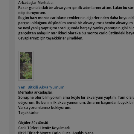
Arkadaşlar Merhaba,
Pazar günü bitkili bir akvaryum için ilk adımlarımı attım. Lakin bu s
edip duruyorum.
Bugün bazı monte carloların renklerinin diğerlerinden daha koyu ol
parçası olduğunu düşündüm ancak bir akvaryumcu benim akvaryum fo
ve neyi yanlış yaptığımı sorduğumda herşeyi yanlış yapmışsın gibi bi
gerçekten anlaşılır mı? İkinci olaraka bu monte carlo üstündeki beya
Cevaplarınız için teşekkürler şimdiden.
Yeni Bitkili Akvaryumum
Merhaba arkadaşlar,
Sonuç ne olur bilmiyorum ama böyle bir akvaryum yaptım. Tam ola
ediyorum. Bu benim ilk akvaryumumum. Umarım başımdan büyük bir i
Varsa yorumlarınız bekliyorum.
Teşekkürler
Ölçüler:80x40x40
Canlı Türleri: Henüz Koyulmadı
Bitki Türleri: Monte Carlo, Buce, Anubis Nana