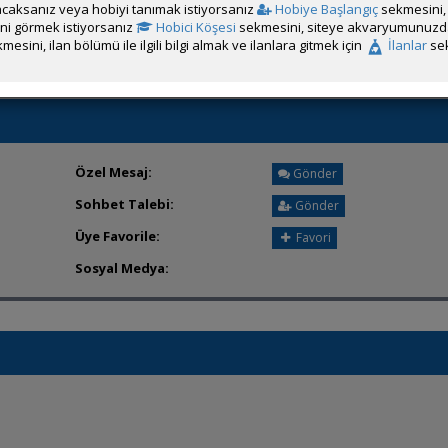
caksanız veya hobiyi tanımak istiyorsanız
Hobiye Başlangıç
sekmesini, 
Üyeden ÖM Almayı Engelle
rini görmek istiyorsanız
Hobici Köşesi
sekmesini, siteye akvaryumunuzda 
mesini, ilan bölümü ile ilgili bilgi almak ve ilanlara gitmek için
İlanlar
sek
Özel Mesaj:
Gönder
Sohbet Talebi:
Gönder
Üye Favorile:
Favori
Sosyal Medya: