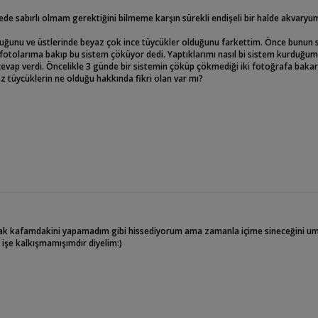
ürede sabırlı olmam gerektiğini bilmeme karşın sürekli endişeli bir halde akvary
duğunu ve üstlerinde beyaz çok ince tüycükler olduğunu farkettim. Önce bunun s
tolarıma bakıp bu sistem çöküyor dedi. Yaptıklarımı nasıl bi sistem kurduğum
 cevap verdi. Öncelikle 3 günde bir sistemin çöküp çökmediği iki fotoğrafa baka
z tüycüklerin ne olduğu hakkında fikri olan var mı?
rak kafamdakini yapamadım gibi hissediyorum ama zamanla içime sineceğini u
şe kalkışmamışımdır diyelim:)