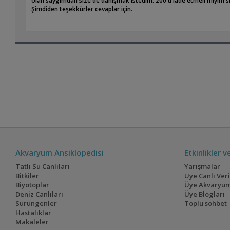
olan saygımdan size de danışmak istedim. 200'ü iade etmeli miyim s
Çok teşekkürler şimdiden.
Şimdiden teşekkürler cevaplar için.
Akvaryum Ansiklopedisi
Etkinlikler 
Tatlı Su Canlıları
Yarışmalar
Bitkiler
Üye Canlı Ver
Biyotoplar
Üye Akvaryum
Deniz Canlıları
Üye Blogları
Sürüngenler
Toplu sohbet
Hastalıklar
Makaleler