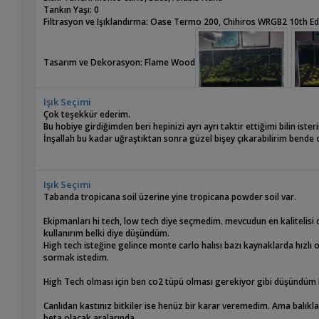
Tankın Yaşı: 0
Filtrasyon ve Işıklandırma: Oase Termo 200, Chihiros WRGB2 10th Ed
Tasarım ve Dekorasyon: Flame Wood
Işık Seçimi
Çok teşekkür ederim.
Bu hobiye girdiğimden beri hepinizi ayrı ayrı taktir ettiğimi bilin is
İnşallah bu kadar uğraştıktan sonra güzel bişey çıkarabilirim bende o
Işık Seçimi
Tabanda tropicana soil üzerine yine tropicana powder soil var.
Ekipmanları hi tech, low tech diye seçmedim. mevcudun en kalitelisi
kullanırım belki diye düşündüm.
High tech isteğine gelince monte carlo halısı bazı kaynaklarda hızlı o
sormak istedim.
High Tech olması için ben co2 tüpü olması gerekiyor gibi düşündüm 
Canlıdan kastınız bitkiler ise henüz bir karar veremedim. Ama balıkla
beta olacak aralarında.