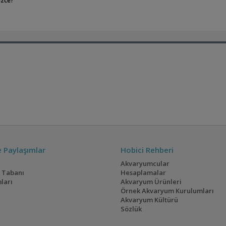
izce?
ve Paylaşımlar
Hobici Rehberi
Akvaryumcular
i Tabanı
Hesaplamalar
ları
Akvaryum Ürünleri
Örnek Akvaryum Kurulumları
Akvaryum Kültürü
Sözlük