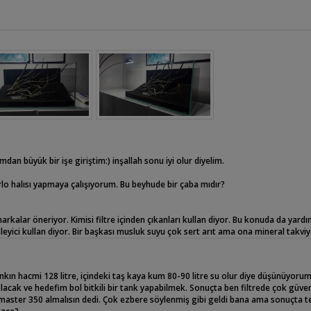
 büyük bir işe giriştim:) inşallah sonu iyi olur diyelim.
o halısı yapmaya çalışıyorum. Bu beyhude bir çaba mıdır?
markalar öneriyor. Kimisi filtre içinden çıkanları kullan diyor. Bu konuda da yardı
yici kullan diyor. Bir başkası musluk suyu çok sert arıt ama ona mineral takviy
II .
ın hacmi 128 litre, içindeki taş kaya kum 80-90 litre su olur diye düşünüyorum
niz varsa okumaktan mutluluk duyarım.
acak ve hedefim bol bitkili bir tank yapabilmek. Sonuçta ben filtrede çok güven
ster 350 almalısın dedi. Çok ezbere söylenmiş gibi geldi bana ama sonuçta 