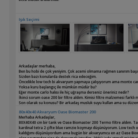
Işık Seçimi
Arkadaşlar merhaba,
Ben bu hobi de çok yeniyim. Çok acemi olmama rağmen sanırım başımdan
Sizden bazı konularda destek rica edeceğim.
Öncelikle low tech bi akvaryum yapmaya çalışıyorum ama monte carl
Yoksa kuru başlangıç ile mümkün müdür bu?
Eğer monte carlo halısı ile hiç uğraşma derseniz öneriniz nedir?
İkinci sorum oase 200 bir filtre aldım. Kimisi filtre malzemesi farklı 
Son olarak su konusu? Bir arkadaş musluk suyu kullan ama su düzenle
diyor.
80x40x40 Akvaryum Oase Biomaster 200
Olaylar çok karışık anlayacağınız.
Merhaba Arkadaşlar,
Son olarak ışığım daha doğrusu almayı planladığım ışık chihiros wrgb 
80X40X40 cm bir tank ve Oase Biomaster 200 Termo filtre aldım. Tank
Bu arada hardscobe kurulum kısmen tamamladım. Yorumunuz, fikri
kardinal tetra 2 çifte blue ramzie koymayı düşünüyorum. Low tech ol
kaldığımı düşünüyordum ama bugün bir akvaryumcu en az Oase Bioma
Bu konularda değerli fikirlerinizi beklerim.