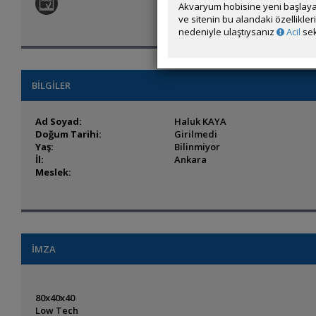
Akvaryum hobisine yeni başlaya
ve sitenin bu alandaki özellikle
nedeniyle ulaştıysanız
Acil
sek
BİLGİLER
Ad Soyad:
Haluk KAYA
Doğum Tarihi:
Girilmedi
Yaş:
Bilinmiyor
İl:
Ankara
Meslek:
İMZA
80x40x40
Low Tech