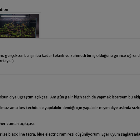
ition
terim. gerçekten bu işin bu kadar teknik ve zahmetli bir iş olduğunu girince öğrend
rtaya :)
 olsun diye uğraştım açıkçası. Am gün gelir high tech de yapmak istersem bu ek
lmaz ama low techde de yapılabilir dendiği için yapabilir miyim diye aslında sizl
her zaman açıkçası.
r ise black line tetra, blue electric ramirezi düşünüyorum. Eğer uyum sağlarsada