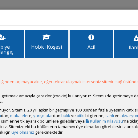
İlanlar
Forum
Site Bilgi
biye
Hobici Köşesi
Acil
İlan
langıç
ğinden açılmayacaktır, eğer tekrar ulaşmak isterseniz sitenin sağ üstünde
Hesap Durumu:
Aktif
Durumu:
Çevrim Dışı
Üyelik Tarihi:
26 Haziran 2026 18:33
ale getirmek amacıyla çerezler (cookie) kullanıyoruz. Sitemizde gezinmeye 
Son Ziyaret:
6 Saat 8 Dakika
önce
z.
Toplam Mesaj:
8 [0.19 Gün Ortalaması]
rünüyor. Sitemiz; 20 yılı aşkın bir geçmişi ve 100.000'den fazla üyesinin katk
Paylaşım Sayisı:
7 (Son 6 Ay)
m
dan,
makaleler
e,
yarışmalar
dan
balık
ve
bitki
bilgilerine,
canlı
ve
akvaryu
İlan Sayisı:
isimlerine tıklayarak bölümlere gidebilir veya
Kullanım Kılavuzu
'na tıkl
Üyenin Mesaj ve İlanlarını Gör
bilirsiniz. Sitemizdeki bu bölümlerin tamamını üye olmadan görebilirsiniz an
k için
üye olmanız
gerekmektedir.
Üyenin Açtığı Konuları Gör