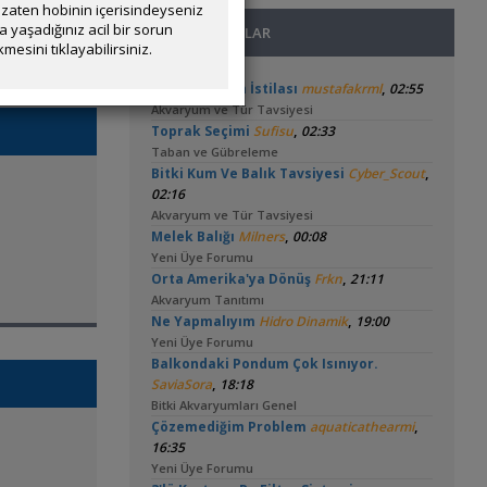
zaten hobinin içerisindeyseniz
yaşadığınız acil bir sorun
SON MESAJLAR
mesini tıklayabilirsiniz.
,
Tankta Yosun İstilası
mustafakrml
02:55
Akvaryum ve Tür Tavsiyesi
,
Toprak Seçimi
Sufisu
02:33
Taban ve Gübreleme
,
Bitki Kum Ve Balık Tavsiyesi
Cyber_Scout
02:16
Akvaryum ve Tür Tavsiyesi
,
Melek Balığı
Milners
00:08
Yeni Üye Forumu
,
Orta Amerika'ya Dönüş
Frkn
21:11
Akvaryum Tanıtımı
,
Ne Yapmalıyım
Hidro Dinamik
19:00
Yeni Üye Forumu
Balkondaki Pondum Çok Isınıyor.
,
SaviaSora
18:18
Bitki Akvaryumları Genel
,
Çözemediğim Problem
aquaticathearmi
16:35
Yeni Üye Forumu