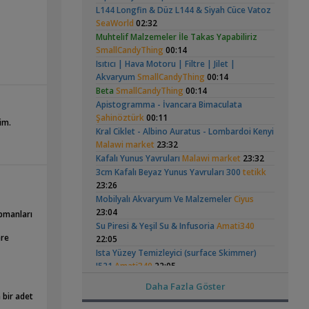
Hongsloi Çiftim Ve
Vatoz Akvaryumu
(4)
(41)
L144 Longfin & Düz L144 & Siyah Cüce Vatoz
Yeni Üye Forumu
Yavruları
(200 Litre)
SeaWorld
02:32
👋 Yeni Gelenler Buradan Merhaba Desin
Muhtelif Malzemeler İle Takas Yapabiliriz
,
wolk23
12:03
SmallCandyThing
00:14
Yeni Üye Forumu
Isıtıcı | Hava Motoru | Filtre | Jilet |
Büyükşehir Belediyesi Çalışıyor,gece 3 😊
Betta Antuta
30x20x20 Ramshorn
Akvaryum
SmallCandyThing
00:14
,
MasterChiefHakan
10:09
Akvaryumu
(6)
Beta
SmallCandyThing
00:14
Yeni Üye Forumu
Apistogramma - İvancara Bimaculata
Bitkili Tankda Led Kullanımı
Şahinöztürk
00:11
,
dreamcatcherr
09:15
im.
Kral Ciklet - Albino Auratus - Lombardoi Kenyi
Işık CO2 ve Ekipmanlar
Malawi market
23:32
Dıy - Akvaryum Aydınlatması Hakkında
Ramshorn Hakkında
Leonardit Zeminli
,
Bilgi
Kafalı Yunus Yavruları
Minics
01:42
Malawi market
23:32
Her Şey
Akvaryum Kurulumu
(4)
Yeni Üye Forumu
3cm Kafalı Beyaz Yunus Yavruları 300
tetikk
130 Lt 50+ Lepistes İçin8.500 Tl Bütçeli
23:26
,
Dışfiltre
Serpent
00:15
Mobilyalı Akvaryum Ve Malzemeler
Ciyus
Yeni Üye Forumu
23:04
ipmanları
,
Catappa Yetişiyorum
Rafayel
22:46
Su Piresi & Yeşil Su & Infusoria
Amati340
ere
Bitki Türleri ve Bakımı
22:05
Elma Salyangozu
37 Litrelik Siyah
,
Akvaredden Gelen Bitkiler
Sufisu
21:48
Güncel
Neon Tetra
Ista Yüzey Temizleyici (surface Skimmer)
(123)
Akvaryumum
Bitki Türleri ve Bakımı
I521
Amati340
22:05
,
30x20x20
akvaristsaglam
20:15
Ramshorn Salyangoz (10 Adet)
Amati340
Daha Fazla Göster
Akvaryum Tanıtımı
22:05
 bir adet
Japon Balığım Yüzeyde Hava Almaya
Osmocote Akıllı Kapsül Gübre ( 9 Ay Etkili)