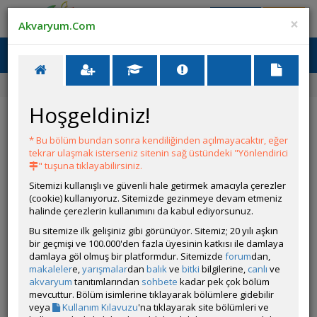
Giriş Yap
Üye Ol
×
Akvaryum.Com
Ana Menü
Toggl
naviga
Ana Sayfa
Forum
Üye Profili
Hoşgeldiniz!
ÖZELLİKLER
* Bu bölüm bundan sonra kendiliğinden açılmayacaktır, eğer
tekrar ulaşmak isterseniz sitenin sağ üstündeki "Yönlendirici
" tuşuna tıklayabilirsiniz.
Sitemizi kullanışlı ve güvenli hale getirmek amacıyla çerezler
(cookie) kullanıyoruz. Sitemizde gezinmeye devam etmeniz
halinde çerezlerin kullanımını da kabul ediyorsunuz.
Kullanıcı Adı:
İsmet_Deniz
Bu sitemize ilk gelişiniz gibi görünüyor. Sitemiz; 20 yılı aşkın
Kullanıcı Grubu:
Forum Üyesi
bir geçmişi ve 100.000'den fazla üyesinin katkısı ile damlaya
Geri Bildirimleri:
0 adet mevcut.
damlaya göl olmuş bir platformdur. Sitemizde
forum
dan,
Aldığı Beğeni:
0
makaleler
e,
yarışmalar
dan
balık
ve
bitki
bilgilerine,
canlı
ve
Hesap Durumu:
akvaryum
tanıtımlarından
sohbete
Aktif
kadar pek çok bölüm
Durumu:
mevcuttur. Bölüm isimlerine tıklayarak bölümlere gidebilir
Çevrim Dışı
Üyelik Tarihi:
veya
Kullanım Kılavuzu
'na tıklayarak site bölümleri ve
09 Haziran 2025 20:07