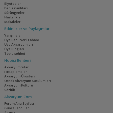
Biyotoplar
Deniz Canlıları
Sürüngenler
Hastalıklar
Ateşağız
İwagumi
Makaleler
(2)
(14)
Etkinlikler ve Paylaşımlar
Yarışmalar
Üye Canlı Veri Tabanı
Üye Akvaryumları
Üye Blogları
Mavi Melek Karides
40x40x40
Toplu sohbet
(2)
Hobici Rehberi
Akvaryumcular
Hesaplamalar
Akvaryum Ürünleri
Örnek Akvaryum Kurulumları
Cyrtocara Moorii
110 Litre Japon
Akvaryum Kültürü
Akvaryumu
(3)
(11)
Sözlük
Akvaryum.Com
Forum Ana Sayfası
Güncel Konular
Arama