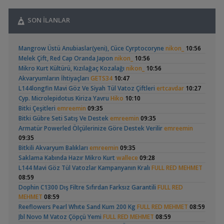
Yeni Üye Forumu
,
Büyükşehir Belediyesi Çalışıyor,gece 3 😊
MasterChiefHakan
SON İLANLAR
10:09
Yeni Üye Forumu
,
Apistogramma
Basit Melek Ve Cuce
Bitkili Tankda Led Kullanımı
dreamcatcherr
09:15
Mangrow Üstü Anubiaslar(yeni), Cüce Cyrptocoryne
nikon_
10:56
Hongsloi Çiftim Ve
Vatoz Akvaryumu
Işık CO2 ve Ekipmanlar
(4)
(41)
Melek Çift, Red Cap Oranda Japon
nikon_
10:56
Yavruları
(200 Litre)
,
Dıy - Akvaryum Aydınlatması Hakkında Bilgi
Minics
01:42
Mikro Kurt Kültürü, Kızılağaç Kozalağı
nikon_
10:56
Yeni Üye Forumu
Akvaryumların İhtiyaçları
GETS34
10:47
,
130 Lt 50+ Lepistes İçin8.500 Tl Bütçeli Dışfiltre
Serpent
L144longfin Mavi Göz Ve Siyah Tül Vatoz Çiftleri
ertcavdar
10:27
00:15
Cyp. Microlepidotus Kiriza Yavru
Hiko
10:10
Yeni Üye Forumu
Betta Antuta
30x20x20 Ramshorn
Bitki Çeşitleri
emreemin
09:35
,
Catappa Yetişiyorum
Rafayel
22:46
Akvaryumu
(6)
Bitki Gübre Seti Satış Ve Destek
emreemin
09:35
Bitki Türleri ve Bakımı
Armatür Powerled Ölçülerinize Göre Destek Verilir
emreemin
,
Akvaredden Gelen Bitkiler
Sufisu
21:48
09:35
Bitki Türleri ve Bakımı
Bitkili Akvaryum Balıkları
emreemin
09:35
,
30x20x20
akvaristsaglam
20:15
Saklama Kabında Hazır Mikro Kurt
wallece
09:28
Akvaryum Tanıtımı
Ramshorn Hakkında
Leonardit Zeminli
L144 Mavi Göz Tül Vatozlar Kampanyanın Kralı
FULL RED MEHMET
,
Japon Balığım Yüzeyde Hava Almaya Çalışıyor
Betta_King
Her Şey
Akvaryum Kurulumu
(4)
08:59
18:01
Dophin C1300 Dış Filtre Sıfırdan Farksız Garantili
FULL RED
Yeni Üye Forumu
MEHMET
08:59
,
Karides Akvaryumu: Karideslerim Ölüyor
ugurbaran
17:24
Reeflowers Pearl Whıte Sand Kum 200 Kg
FULL RED MEHMET
08:59
Yeni Üye Forumu
Jbl Novo M Vatoz Çöpçü Yemi
FULL RED MEHMET
08:59
,
Beta Balığında İdeal Damızlık Yaşı Kaç Aydır?
Ygghjh
17:23