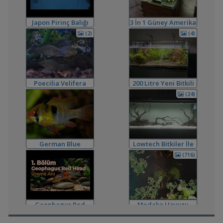
Filtreleme Seçenekleri
,
Akvaryum Tasarımı
mahirbs1
23:25
Japon Pirinç Balığı
3 İn 1 Güney Amerika
Yeni Üye Forumu
(japanese Rice Fish)
Tanklarım
,
Co2 Dolum Yeri
Duboisi_
20:59
(2)
(4)
Işık CO2 ve Ekipmanlar
,
Tür Önerisi
Ahmet53
19:52
Akvaryum ve Tür Tavsiyesi
,
Lowtech Bitkiler İle Hobiye Dönüş
aydin3437
17:48
Akvaryum Tanıtımı
Poecilia Velifera
200 Litre Yeni Bitkili
,
Frontoza Cinsiyet
akvaradam
17:34
Tankım
(24)
Cinsiyet ve Tür Belirleme
,
Ciklet Balığı Boy Aldırma
Ygghjh
17:00
Yeni Üye Forumu
,
Ternapi Medaka Pondları
ternapi
15:33
Akvaryum Tanıtımı
German Blue
Lowtech Bitkiler İle
,
Basit Melek Ve Cuce Vatoz Akvaryumu (200 Litre)
saturday
Ramirezi
Hobiye Dönüş
(716)
14:01
Akvaryum Tanıtımı
,
Karidesler Sobo Sf 550f Filtre İçine Kaçabilir Mi
Joec
13:12
Omurgasızlar
,
Bitkili Akvaryuma İlk Adım
saturday
12:45
Geophagus Red
Medaka Havuzu
Yeni Üye Forumu
Head Üreme Süreci
,
👋 Yeni Gelenler Buradan Merhaba Desin
wolk23
12:03
Vlog