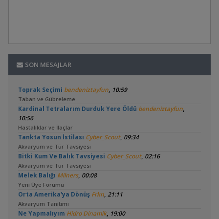
SON MESAJLAR
,
Toprak Seçimi
bendeniztayfun
10:59
Taban ve Gübreleme
,
Kardinal Tetralarım Durduk Yere Öldü
bendeniztayfun
10:56
Hastalıklar ve İlaçlar
,
Tankta Yosun İstilası
Cyber_Scout
09:34
Akvaryum ve Tür Tavsiyesi
,
Bitki Kum Ve Balık Tavsiyesi
Cyber_Scout
02:16
Akvaryum ve Tür Tavsiyesi
,
Melek Balığı
Milners
00:08
Yeni Üye Forumu
,
Orta Amerika'ya Dönüş
Frkn
21:11
Akvaryum Tanıtımı
,
Ne Yapmalıyım
Hidro Dinamik
19:00