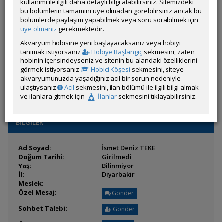
Son Ziyaret:
kullanımı ile ilgili daha detaylı bilgi alabilirsiniz. Sitemizdeki
27 Ocak 2026 00:36
Toplam Mesaj:
bu bölümlerin tamamını üye olmadan görebilirsiniz ancak bu
1 [0.00 Gün Ortalaması]
Paylaşım Sayisı:
bölümlerde paylaşım yapabilmek veya soru sorabilmek için
0 (Son 6 Ay)
İlan Sayisı:
üye olmanız
gerekmektedir.
Üyenin Mesaj ve İlanlarını Gör
Akvaryum hobisine yeni başlayacaksanız veya hobiyi
tanımak istiyorsanız
Hobiye Başlangıç
sekmesini, zaten
Üyenin Açtığı Konuları Gör
hobinin içerisindeyseniz ve sitenin bu alandaki özelliklerini
görmek istiyorsanız
Hobici Köşesi
sekmesini, siteye
Üyenin ÖM Engelini Kaldır
akvaryumunuzda yaşadığınız acil bir sorun nedeniyle
ulaştıysanız
Acil
sekmesini, ilan bölümü ile ilgili bilgi almak
ve ilanlara gitmek için
İlanlar
sekmesini tıklayabilirsiniz.
BİLGİLER
Ad Soyad:
İsmet Deniz TEKE
Doğum Tarihi:
Girilmedi
Yaş:
Bilinmiyor
İl:
Diyarbakir
Meslek:
Özel Mesaj:
Gönder
Sohbet Talebi:
Gönder