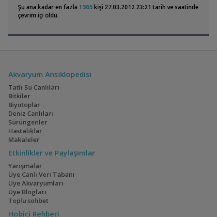
L144 Longfin & Düz L144 & Siyah Cüce Vatoz
SeaWorld
02:32
Şu ana kadar en fazla
1365
kişi 27.03.2012 23:21 tarih ve saatinde
Muhtelif Malzemeler İle Takas Yapabiliriz
SmallCandyThing
00:14
çevrim içi oldu.
Isıtıcı | Hava Motoru | Filtre | Jilet | Akvaryum
SmallCandyThing
Colombian Tetra
60x40x40 Walstad
00:14
(3)
(36)
Beta
SmallCandyThing
00:14
Apistogramma - İvancara Bimaculata
Şahinöztürk
00:11
Kral Ciklet - Albino Auratus - Lombardoi Kenyi
Malawi market
23:32
Akvaryum Ansiklopedisi
Tatlı Su Canlıları
Electric Blue Acara
160x60x60
Bitkiler
Akvaryumum
(4)
(3)
Biyotoplar
Deniz Canlıları
Sürüngenler
Hastalıklar
Makaleler
Geophagus Red
İwagumi
Etkinlikler ve Paylaşımlar
Head Tapajos
(13)
(14)
Yarışmalar
Üye Canlı Veri Tabanı
Üye Akvaryumları
Üye Blogları
Toplu sohbet
Ateşağız
40x40x40
Hobici Rehberi
(2)
(2)