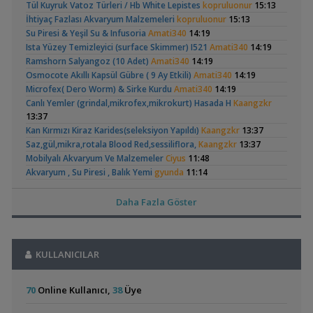
(4)
(6)
Tül Kuyruk Vatoz Türleri / Hb White Lepistes
kopruluonur
15:13
Bitki Türleri ve Bakımı
Yavruları
İhtiyaç Fazlası Akvaryum Malzemeleri
kopruluonur
15:13
,
Akvaredden Gelen Bitkiler
Sufisu
21:48
Su Piresi & Yeşil Su & Infusoria
Amati340
14:19
Bitki Türleri ve Bakımı
Ista Yüzey Temizleyici (surface Skimmer) I521
Amati340
14:19
,
30x20x20
akvaristsaglam
20:15
Ramshorn Salyangoz (10 Adet)
Amati340
14:19
Akvaryum Tanıtımı
Betta Antuta
Leonardit Zeminli
Osmocote Akıllı Kapsül Gübre ( 9 Ay Etkili)
Amati340
14:19
,
Japon Balığım Yüzeyde Hava Almaya Çalışıyor
Betta_King
Akvaryum Kurulumu
(4)
Microfex( Dero Worm) & Sirke Kurdu
Amati340
14:19
18:01
Canlı Yemler (grindal,mikrofex,mikrokurt) Hasada H
Kaangzkr
Yeni Üye Forumu
13:37
,
Karides Akvaryumu: Karideslerim Ölüyor
ugurbaran
17:24
Kan Kırmızı Kiraz Karides(seleksiyon Yapıldı)
Kaangzkr
13:37
Yeni Üye Forumu
,
Beta Balığında İdeal Damızlık Yaşı Kaç Aydır?
Saz,gül,mikra,rotala Blood Red,sessiliflora,
Kaangzkr
Ygghjh
13:37
17:23
Ramshorn Hakkında
37 Litrelik Siyah
Yeni Üye Forumu
Mobilyalı Akvaryum Ve Malzemeler
Ciyus
11:48
Her Şey
Neon Tetra
,
(123)
Filtre Önerisi
SemihDinçer
17:17
Akvaryum , Su Piresi , Balık Yemi
gyunda
11:14
Akvaryumum
Yeni Üye Forumu
Flame Moss , Java Moss
gyunda
11:14
Tek Co2 Tüpü Aynı Anda 2 Akvaryumda Kullanılır Mı?
Tiger Endler , Karides , Salyangoz
gyunda
11:14
Daha Fazla Göster
,
GETS34
10:03
Mangrow Üstü Anubiaslar(yeni), Cüce Cyrptocoryne
nikon_
10:56
Işık CO2 ve Ekipmanlar
Melek Çift, Red Cap Oranda Japon
nikon_
10:56
,
Klorlu Suya Girmiş Pipo Filtre
hoppala
02:22
Elma Salyangozu
Red Mangrove
Mikro Kurt Kültürü, Kızılağaç Kozalağı
nikon_
10:56
Güncel
(rhizophora Mangle)
Filtreleme Seçenekleri
KULLANICILAR
Akvaryumların İhtiyaçları
GETS34
10:47
(18)
,
Akvaryum Daki Beyaz İnce Solucanlar
Ahmet53
23:56
L144longfin Mavi Göz Ve Siyah Tül Vatoz Çiftleri
ertcavdar
10:27
Yeni Üye Forumu
Cyp. Microlepidotus Kiriza Yavru
Hiko
10:10
70
Online Kullanıcı,
38
Üye
,
Aquasphere Tr Youtube Kanalı
IgorVladimir
23:11
Bitki Çeşitleri
emreemin
09:35
Akvaryum Dünyasından Haberler
Bitki Gübre Seti Satış Ve Destek
emreemin
09:35