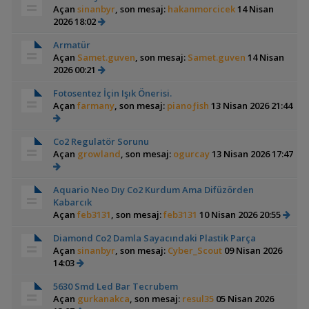
Açan
sinanbyr
, son mesaj:
hakanmorcicek
14 Nisan
2026 18:02
Armatür
Açan
Samet.guven
, son mesaj:
Samet.guven
14 Nisan
2026 00:21
Fotosentez İçin Işık Önerisi.
Açan
farmany
, son mesaj:
pianoƒish
13 Nisan 2026 21:44
Co2 Regulatör Sorunu
Açan
growland
, son mesaj:
ogurcay
13 Nisan 2026 17:47
Aquario Neo Dıy Co2 Kurdum Ama Difüzörden
Kabarcık
Açan
feb3131
, son mesaj:
feb3131
10 Nisan 2026 20:55
Diamond Co2 Damla Sayacındaki Plastik Parça
Açan
sinanbyr
, son mesaj:
Cyber_Scout
09 Nisan 2026
14:03
5630 Smd Led Bar Tecrubem
Açan
gurkanakca
, son mesaj:
resul35
05 Nisan 2026