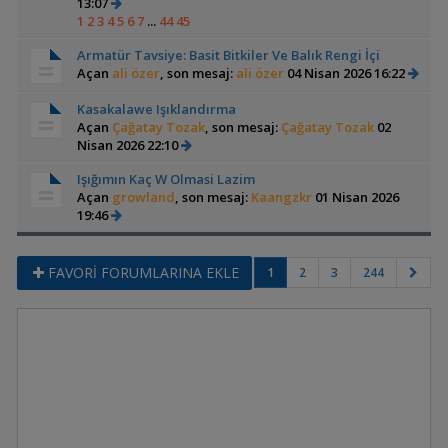
13:07
1
2
3
4
5
6
7
...
44
45
Armatür Tavsiye: Basit Bitkiler Ve Balık Rengi İçi
Açan
ali özer
, son mesaj:
ali özer
04 Nisan 2026 16:22
Kasakalawe Işıklandırma
Açan
Çağatay Tozak
, son mesaj:
Çağatay Tozak
02
Nisan 2026 22:10
Işığımın Kaç W Olmasi Lazim
Açan
growland
, son mesaj:
Kaangzkr
01 Nisan 2026
19:46
FAVORİ FORUMLARINA EKLE
1
2
3
244