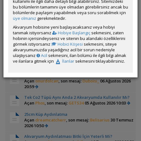
kullanımı ile ilgili daha detaylı bilgi alabilirsiniz. Sitemizdeki
bu bölümlerin tamamını üye olmadan görebilirsiniz ancak bu
Mayalı sistemle CO2 üretmek
bölümlerde paylaşım yapabilmek veya soru sorabilmek için
Açan
onuruygun
üye olmanız
gerekmektedir.
Bu forum ile ilgili bilgi ağacında yukarıdaki konulara
Akvaryum hobisine yeni başlayacaksanız veya hobiyi
ek olarak 3 konu daha mevcut. Bilgi ağacına gitmek
tanımak istiyorsanız
Hobiye Başlangıç
sekmesini, zaten
için
tıklayınız
.
hobinin içerisindeyseniz ve sitenin bu alandaki özelliklerini
görmek istiyorsanız
Hobici Köşesi
sekmesini, siteye
Bitkili Tankda Led Kullanımı
akvaryumunuzda yaşadığınız acil bir sorun nedeniyle
Açan
darkaura
, son mesaj:
dreamcatcherr
06 Ağustos
ulaştıysanız
Acil
sekmesini, ilan bölümü ile ilgili bilgi almak
2026 09:15
ve ilanlara gitmek için
İlanlar
sekmesini tıklayabilirsiniz.
1
2
3
4
5
6
7
...
356
357
Co2 Dolum Yeri
Açan
onurdolcan
, son mesaj:
Duboisi_
06 Ağustos 2026
20:59
Tek Co2 Tüpü Aynı Anda 2 Akvaryumda Kullanılır Mı?
Açan
Phos
, son mesaj:
GETS34
05 Ağustos 2026 10:03
25cm Küp Aydınlatma
Açan
dreamcatcherr
, son mesaj:
Belisarius
30 Temmuz
2026 10:50
Akvaryum Aydınlatması Bitki İçin Yeterli Mi?