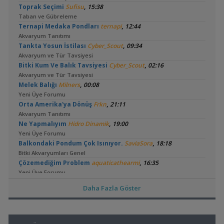
,
Toprak Seçimi
Sufisu
15:38
Taban ve Gübreleme
,
Ternapi Medaka Pondları
ternapi
12:44
Akvaryum Tanıtımı
,
Tankta Yosun İstilası
Cyber_Scout
09:34
Akvaryum ve Tür Tavsiyesi
,
Bitki Kum Ve Balık Tavsiyesi
Cyber_Scout
02:16
Akvaryum ve Tür Tavsiyesi
,
Melek Balığı
Milners
00:08
Yeni Üye Forumu
,
Orta Amerika'ya Dönüş
Frkn
21:11
Akvaryum Tanıtımı
,
Ne Yapmalıyım
Hidro Dinamik
19:00
Yeni Üye Forumu
,
Balkondaki Pondum Çok Isınıyor.
SaviaSora
18:18
Bitki Akvaryumları Genel
,
Çözemediğim Problem
aquaticathearmi
16:35
Yeni Üye Forumu
,
3'lü Kartuş + Ro Filtre Sistemi Borulaması
flanormimar
Daha Fazla Göster
15:11
Filtreleme Seçenekleri
3in1 Güney Amerika Tankları Ve Vertikal Bahçe
,
bendeniztayfun
14:42