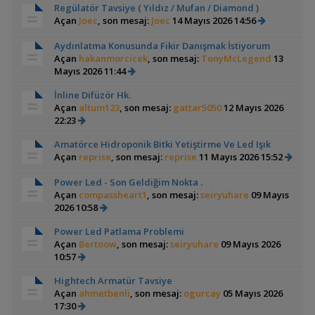
Regülatör Tavsiye ( Yıldız / Mufan / Diamond )
Açan
Joec
, son mesaj:
Joec
14 Mayıs 2026 14:56
Aydınlatma Konusunda Fikir Danışmak İstiyorum
Açan
hakanmorcicek
, son mesaj:
TonyMcLegend
13
Mayıs 2026 11:44
İnline Difüzör Hk.
Açan
altum123
, son mesaj:
gattar5050
12 Mayıs 2026
22:23
Amatörce Hidroponik Bitki Yetiştirme Ve Led Işık
Açan
reprise
, son mesaj:
reprise
11 Mayıs 2026 15:52
Power Led - Son Geldiğim Nokta .
Açan
compassheart1
, son mesaj:
seiryuhare
09 Mayıs
2026 10:58
Power Led Patlama Problemi
Açan
Bertoow
, son mesaj:
seiryuhare
09 Mayıs 2026
10:57
Hightech Armatür Tavsiye
Açan
ahmetbenli
, son mesaj:
ogurcay
05 Mayıs 2026
17:30