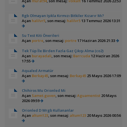
Açan
murat94
, son mesaj:
√olkaπ
16 Temmuz 2026 22:53
Rgb Olmayan Işıkla Kırmızı Bitkiler Kızarır Mı?
Açan
halilvr5
, son mesaj:
halilvr5
13 Temmuz 2026 13:31
Su Test Kiti Önerileri
Açan
portre
, son mesaj:
portre
17 Haziran 2026 21:33
Tek Tüp İle Birden Fazla Gaz Çıkışı Alma (co2)
Açan
burayadali
, son mesaj:
Barrcuda
12 Haziran 2026
17:55
Aqualed Armatür
Açan
Berkay45
, son mesaj:
Berkay45
25 Mayıs 2026 17:09
Chihiros Mu Orionled Mi
Açan
Samet.guven
, son mesaj:
Aguamentist
20 Mayıs
2026 09:59
Orionled D Wrgb Kullananlar
Açan
altum123
, son mesaj:
altum123
20 Mayıs 2026 00:56