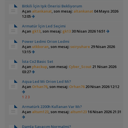
Bitkili İçin Işık Önerisi Bekliyorum
Açan
altankanat
, son mesaj:
altankanat
04 Mayıs 2026
12:05
Armatür İçin Led Seçimi
Açan
gk13
, son mesaj:
gk13
30 Nisan 2026 16:51
Power Ledmi Orion Ledmi
Açan
utkboran
, son mesaj:
seiryuhare
29 Nisan 2026
13:15
İsta Co2 Basic Set
Açan
yhackup
, son mesaj:
Cyber_Scout
21 Nisan 2026
03:27
Aqua Led Mi Orion Led Mi?
Açan
Orhan76
, son mesaj:
Orhan76
20 Nisan 2026 12:12
1
2
3
Armatürk 2200h Kullanan Var Mı?
Açan
altum123
, son mesaj:
altum123
16 Nisan 2026 21:31
Damla Sayacım Normalmi?