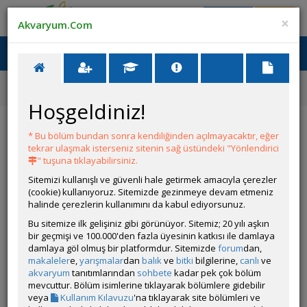
Giriş Yap
Üye Ol
×
Akvaryum.Com
Ana Menü
Toggl
naviga
Ana Sayfa
Forum
Bitki Akvaryumları Genel
Işık CO2 ve Ekipmanlar
Hoşgeldiniz!
Işık CO2 ve Ekipmanlar
* Bu bölüm bundan sonra kendiliğinden açılmayacaktır, eğer
tekrar ulaşmak isterseniz sitenin sağ üstündeki "Yönlendirici
YENİ KONU AÇ
" tuşuna tıklayabilirsiniz.
Sitemizi kullanışlı ve güvenli hale getirmek amacıyla çerezler
KONULAR
(cookie) kullanıyoruz. Sitemizde gezinmeye devam etmeniz
halinde çerezlerin kullanımını da kabul ediyorsunuz.
Bitkili Tankda Led Kullanımı
Bu sitemize ilk gelişiniz gibi görünüyor. Sitemiz; 20 yılı aşkın
Açan
darkaura
bir geçmişi ve 100.000'den fazla üyesinin katkısı ile damlaya
Led kullanımı
damlaya göl olmuş bir platformdur. Sitemizde
forum
dan,
makaleler
e,
yarışmalar
dan
balık
ve
bitki
bilgilerine,
canlı
ve
🛠 Hesaplama Araçlarını Nasıl Kullanabilirim
akvaryum
tanıtımlarından
sohbete
kadar pek çok bölüm
Açan
volkanon
mevcuttur. Bölüm isimlerine tıklayarak bölümlere gidebilir
ⓘ Akvaryum yapımı için hesaplama
veya
Kullanım Kılavuzu
'na tıklayarak site bölümleri ve
araçlarını eskisi gibi kullanabilmek için buraya bakınız.