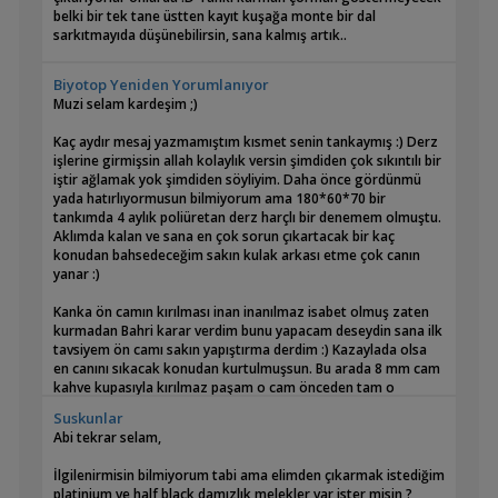
bir sonuç çıktı. Hayal kırıklığına uğradım... 1,5 litrelik pet şişeyi
belki bir tek tane üstten kayıt kuşağa monte bir dal
45 saniyede doldurdu. Yani yarım litreye 15 saniye düşer. 1
sarkıtmayıda düşünebilirsin, sana kalmış artık..
litreye 30 saniye, 2 litreye 60 saniye. Yani bir dakikada 2 litre
doldurmuş oluyor. 1saatte ise 60 dakika var 60x2 dediğim
Bu arada balık, bitki işini karara bağladın mı ? Ne
zaman 120 çıkıyor :)) Yani malzeme takviyeli (seramik) JEBO
Biyotop Yeniden Yorumlanıyor
düşünüyorsun ?
835 kirli iken (1 ay önce temizlendi) 120 litre mi su debisine
Muzi selam kardeşim ;)
sahip olmuş oluyor? Umarım hesaplamada yanlış yapmışımdır
:)) Korkunç kötü bir sonuç çünkü bu ortaya çıkan :) 200 lt
Kaç aydır mesaj yazmamıştım kısmet senin tankaymış :) Derz
akvaryumda kullanıyorum birde :))) [/QUOTE]
işlerine girmişsin allah kolaylık versin şimdiden çok sıkıntılı bir
iştir ağlamak yok şimdiden söyliyim. Daha önce gördünmü
Umut Bey hesabınız doğru lakin saatte 120 litre Jebo 835 için
yada hatırlıyormusun bilmiyorum ama 180*60*70 bir
oldukça düşük sayılabilecek bir debi ya dış filitrenizde yüksek
tankımda 4 aylık poliüretan derz harçlı bir denemem olmuştu.
miktarda elyaf kullanma gibi bir hata yapıyorsunuz yada
Aklımda kalan ve sana en çok sorun çıkartacak bir kaç
muhtemelen ölçümü yanlış yaptınız. Aklıma gelen bir diğer
konudan bahsedeceğim sakın kulak arkası etme çok canın
ihtimalde temiz su çıkış hortumunuz 90 derece olarak
yanar :)
konumlandırılmamış ve/veya çok uzun ve yukarı kıvrılarak
çıkıyordur. Üstte belirttiğim hususları dikkatle incelerseniz en
Kanka ön camın kırılması inan inanılmaz isabet olmuş zaten
kötü ihtimalle 400 L/S debiyi muhakkak yakalarsınız.
kurmadan Bahri karar verdim bunu yapacam deseydin sana ilk
tavsiyem ön camı sakın yapıştırma derdim :) Kazaylada olsa
en canını sıkacak konudan kurtulmuşsun. Bu arada 8 mm cam
kahve kupasıyla kırılmaz paşam o cam önceden tam o
noktadan darbe almıştır kuvvetle muhtemel.
Suskunlar
Abi tekrar selam,
Muzi sakın tanka kum koyayım deme aga. Derzi kurutup içine
sindirdikten sonra en az 3 4 gün tankta çok kuvvetli bir
İlgilenirmisin bilmiyorum tabi ama elimden çıkarmak istediğim
sirkülasyonla su çevir önce. Bu esnada ne tankta kum olsun
platinium ve half black damızlık melekler var ister misin ?