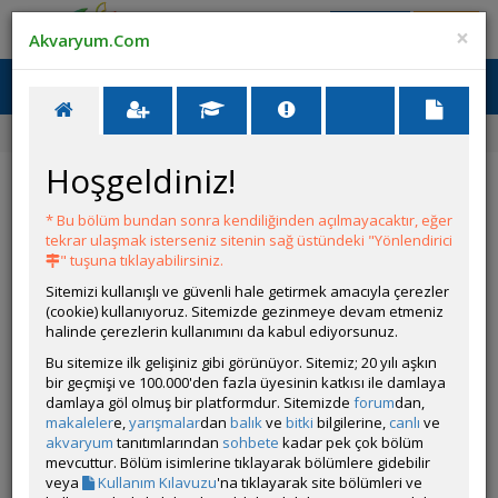
Giriş Yap
Üye Ol
×
Akvaryum.Com
Ana Menü
Toggl
naviga
Ana Sayfa
Forum
Üye Profili
Hoşgeldiniz!
ÖZELLİKLER
* Bu bölüm bundan sonra kendiliğinden açılmayacaktır, eğer
tekrar ulaşmak isterseniz sitenin sağ üstündeki "Yönlendirici
" tuşuna tıklayabilirsiniz.
Sitemizi kullanışlı ve güvenli hale getirmek amacıyla çerezler
(cookie) kullanıyoruz. Sitemizde gezinmeye devam etmeniz
halinde çerezlerin kullanımını da kabul ediyorsunuz.
Kullanıcı Adı:
Demasonilover
Bu sitemize ilk gelişiniz gibi görünüyor. Sitemiz; 20 yılı aşkın
Kullanıcı Grubu:
Forum Özel Üyesi
bir geçmişi ve 100.000'den fazla üyesinin katkısı ile damlaya
Kullanıcı Başlığı:
damlaya göl olmuş bir platformdur. Sitemizde
forum
dan,
makaleler
e,
yarışmalar
dan
balık
ve
bitki
bilgilerine,
canlı
ve
akvaryum
tanıtımlarından
sohbete
kadar pek çok bölüm
Geri Bildirimleri:
3 adet mevcut.
mevcuttur. Bölüm isimlerine tıklayarak bölümlere gidebilir
Aldığı Beğeni:
17
veya
Kullanım Kılavuzu
'na tıklayarak site bölümleri ve