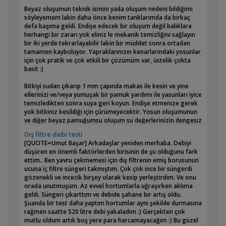
Beyaz oluşumun teknik ismini yada oluşum nedeni bildiğimi
söyleyemem lakin daha önce benim tanklarımda da birkaç
defa başıma geldi. Endişe edecek bir oluşum değil balıklara
herhangi bir zararı yok eliniz le mekanik temizliğini sağlayın
bir iki yerde tekrarlayabilir lakin bir müddet sonra ortadan
tamamen kayboluyor. Yapraklarınızın kenarlarındaki yosunlar
için çok pratik ve çok etkili bir çözümüm var, üstelik çokta
basit :)
Bitkiyi sudan çıkarıp 1 mm çapında makas ile kesin ve yine
ellerinizi ve/veya yumuşak bir pamuk yardımı ile yasunları iyice
temizledikten sonra suya geri koyun. Endişe etmenize gerek
yok bitkiniz kesildiği için çürümeyecektir. Yosun oluşumunun
ve diğer beyaz pamuğumsu oluşum su değerlerinizin dengesiz
olduğunu gösterir malesef bir miktar su düzenleyici
Dış filtre debi testi
kullanarak su değerlerinizin düzeldiğine emin olmanızı tavsiye
[QUOTE=Umut Başar] Arkadaşlar yeniden merhaba. Debiyi
ederim. Değerler oturup herşey normale dönene kadar
düşüren en önemli faktörlerden birisinin de şu olduğunu fark
birşeyler ekleyip çıkarmayın.
ettim.. Ben yavru çekmemesi için dış filtrenin emiş borusunun
ucuna iç filtre süngeri takmıştım. Çok çok ince bir süngerdi
Sağlıklı hobiler :)
gözenekli ve incecik birşey olarak kesip yerleştirdim. Ve onu
orada unutmuşum. Az evvel hortumlarla uğraşırken aklıma
geldi. Süngeri çıkarttım ve debide şahane bir artış oldu.
Şuanda bir test daha yaptım hortumlar aynı şekilde durmasına
rağmen saatte 520 litre debi yakaladım :) Gerçekten çok
mutlu oldum artık boş yere para harcamayacağım :) Bu güzel