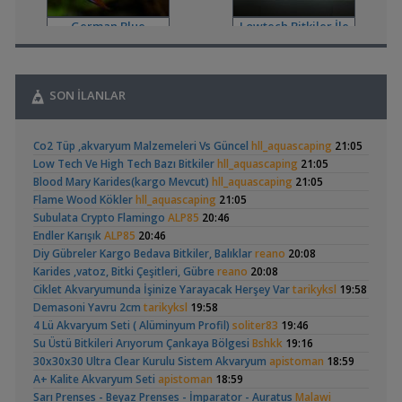
Cinsiyet ve Tür Belirleme
German Blue
Lowtech Bitkiler İle
,
Ciklet Balığı Boy Aldırma
Ygghjh
17:00
Ramirezi
Hobiye Dönüş
Yeni Üye Forumu
,
Basit Melek Ve Cuce Vatoz Akvaryumu (200 Litre)
saturday
14:01
SON İLANLAR
Akvaryum Tanıtımı
,
Karidesler Sobo Sf 550f Filtre İçine Kaçabilir Mi
Joec
13:12
Geophagus Red
Basit Melek Ve Cuce
Omurgasızlar
Co2 Tüp ,akvaryum Malzemeleri Vs Güncel
hll_aquascaping
21:05
Head Üreme Süreci
Vatoz Akvaryumu
,
Bitkili Akvaryuma İlk Adım
saturday
12:45
(41)
Low Tech Ve High Tech Bazı Bitkiler
hll_aquascaping
21:05
Vlog
(200 Litre)
Yeni Üye Forumu
Blood Mary Karides(kargo Mevcut)
hll_aquascaping
21:05
,
👋 Yeni Gelenler Buradan Merhaba Desin
wolk23
12:03
Flame Wood Kökler
hll_aquascaping
21:05
Yeni Üye Forumu
Subulata Crypto Flamingo
ALP85
20:46
,
Büyükşehir Belediyesi Çalışıyor,gece 3 😊
MasterChiefHakan
Endler Karışık
ALP85
20:46
10:09
Apistogramma
30x20x20 Ramshorn
Diy Gübreler Kargo Bedava Bitkiler, Balıklar
reano
20:08
Yeni Üye Forumu
Hongsloi Çiftim Ve
Akvaryumu
(4)
(6)
Karides ,vatoz, Bitki Çeşitleri, Gübre
reano
20:08
,
Bitkili Tankda Led Kullanımı
dreamcatcherr
09:15
Yavruları
Ciklet Akvaryumunda İşinize Yarayacak Herşey Var
tarikyksl
19:58
Işık CO2 ve Ekipmanlar
Demasoni Yavru 2cm
tarikyksl
19:58
,
Dıy - Akvaryum Aydınlatması Hakkında Bilgi
Minics
01:42
4 Lü Akvaryum Seti ( Alüminyum Profil)
soliter83
19:46
Yeni Üye Forumu
Su Üstü Bitkileri Arıyorum Çankaya Bölgesi
Bshkk
19:16
,
130 Lt 50+ Lepistes İçin8.500 Tl Bütçeli Dışfiltre
Serpent
Betta Antuta
Leonardit Zeminli
30x30x30 Ultra Clear Kurulu Sistem Akvaryum
apistoman
18:59
00:15
Akvaryum Kurulumu
(4)
A+ Kalite Akvaryum Seti
apistoman
18:59
Yeni Üye Forumu
,
Catappa Yetişiyorum
Sarı Prenses - Beyaz Prenses - İmparator - Auratus
Rafayel
22:46
Malawi