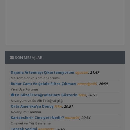
SON MESAJLAR
,
Dajana Artemiayı Çıkartamıyorum
oguzsel
21:47
Malzemeler ve Yemler Forumu
,
Buhar Camı Ve Şelale Filtre Çıkmazı
emocdgn06
20:59
Yeni Üye Forumu
,
🧿 En Güzel Fotoğraflarınızı Gösterin
Frkn
20:57
Akvaryum ve Su Altı Fotoğrafçılığı
,
Orta Amerika'ya Dönüş
Frkn
20:51
Akvaryum Tanıtımı
,
Karideslerin Cinsiyeti Nedir?
murat94
20:34
Cinsiyet ve Tür Belirleme
,
Toprak Seçimi
Kaangzkr
20:09