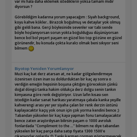
var mı hala daha eklemek istediklerin yoksa tamam mıdır
yakalayan filitreler aslında en etkili biyolojik filitrasyonu
yansıtmayacaktır faturanıza dolayısıyla 200 lira fiyat farkı
diyorsun ?
sağlamış düşük debili filitrelerdir. Yüksek debi ile
ödemek bence akilane değil.
yakalayabileceğiniz tek avantaj, doğru ön filitrosyon entegre
Görebildiğim kadarına yorum yapacağım : Siyah background,
edilmişse sisteme, iyi bir mekanik filitrasyon elde edersiniz,
[QUOTE=cembahadır] Arkadaşlar herkeze merhaba ben
koyu kahve kökler.. Birazcık boğulmuş ve detaylar yok olmuş
lakin mikron tutucular ve sanayi tipi housingler ile
konuyu şans eseri denk geldim bende filtreme ölçüm yaptım
gibi geldi bana. Gerçi böylesinide sevenler var tabi sende
desteklenmiş saatte 100000 L debili bir mekanik filitrasyonda
sonucu yazmak için üye oldum
böyle hoşlanıyorsan sorun yokta boğulduğuu düşünüyorsan
yapsanız, bu tankınızın temiz yada kirli olduğu anlamına
filtrem aqua pro 800 6 saniyede 700 ml dakikada 7 litre eğer
bence bol bol yeşert paşam en güzel bio top gözüne en güzel
gelmez aslında..
yanlış hesaplamadıysam bunun sonucu saatte 420 litre su
görünendir, bu konuda çokta kuralcı olmak beni sıkıyor seni
basıyor filtreyi 3 ay önce aldım yaklaşık 1.5 ay önce temizlik
bilmem
Genel anlamda bir kirlilikten şüpheleniyor, gözlemliyorsanız
yaptım bu konuyu okuyana kadar kurulum hortum boyutu
bir adet nitrat testi almak malesef şart, heleki mekanik
hakkında pek bilgim yoktu gelişi güzel kurduğum şekilde
filitrasyon ile biyolojik filitrasyon arasındaki ilişkinin ters
ölçüm yaptım akvaryum 60 litrelik küçük bir bitkili akvaryum
orantılıda olabileceğini henüz tam olarak
bu hesaba göre saatte 7 kez suyu çeviriyor bu biraz fazlamı
Biyotop Yeniden Yorumlanıyor
netleştirememişseniz..
oldu sizce :)
Muzi kaç kat derz atarsan at, ne kadar gölgelendirmeye
[/QUOTE]
özenirsen özen inan su doldurduktan bir kaç ay sonra o
Umarım kafanızı çok karıştırmamışımdır, kısaca mekanik ve
verdiğin emeğin hepsinin boşuna çıktığını göreceksin çünkü
biyolojik filitrasyon arasındaki ilişkileri içeren ulaşabildiğiniz
Cem Bey 60 litrelik bitkili bir tanka 420 L/S debili dış filitre çok
doğal döngü tanka hakim oldukça derz dolgu senin tankın
tüm yazıları okumanızı ve bir adet nitrat testi edinmenizi
fazla bence, dış filitreleri mekanik filitrasyon amaçlı
kimyasına göre renk değiştiriyor. Uzun lafın kısası sen
öneririm.
kullanmak sistem verimini çok ciddi derece azaltabiliyor.
istediğin kadar sanat harikası yaratmaya çabala kanka yeşille
Tavsiyem dış filitre debinizi düşürüp, mekanik filitrasyonu
kahverengi arası yer yer siyaha çalan bir renk derzin üstünü
Saygılar.
saatte en fazla 150 litre çeviren minicik bir iç filitreye teslim
kaplayacaktır kaçış yok onun için çok yorma kendini bence ;)
etmenizdir. Bu şekilde hem dış filitrenizi her ay açma
Tabandan yükselen bir kaç kaya yapman fonu tamalayacaktır
zahmetinden kurtulacak, hemde her ay tüm malzemeleri
bence zaten araştırdıysan bilirsin paşam o 1000 avroluk
[QUOTE=Umut Başar]
JEBO 835
''Filtrenin
Üzerinde 1000
çıkarıp dış filitrenizin bakteri florasına zarar vermiş
fonlardada ''Compliment to the ...'' bilmem ne diye tabandan
litre yazıyor..''
olmayacaksınız.
yükselen bir kaç parça daha satıp fiyata 1300 1500'e
Valla arkadaşlar ben de az evvel bir test yaptım ancak şöyle
çıkarıyorlar onlarda :D Tankı karman çorman göstermeyecek