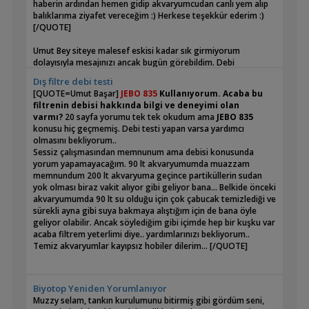
haberin ardından hemen gidip akvaryumcudan canlı yem alıp
balıklarıma ziyafet vereceğim :) Herkese teşekkür ederim :)
[/QUOTE]
Umut Bey siteye malesef eskisi kadar sık girmiyorum
dolayısıyla mesajınızı ancak bugün görebildim. Debi
sorununuzu çözmenize sevindim, bunun dışında 90 dereceye
Dış filtre debi testi
yakın açıyla konumlandırılmamış, yukarı kıvrılarak çıkan uzun
[QUOTE=Umut Başar]
JEBO 835
Kullanıyorum. Acaba bu
hortum boylarıda debiye yüzde yirmiye kadar azaltabilir,
filtrenin debisi hakkında bilgi ve deneyimi olan
dolayısıyla filitre konumlandırmak ve hortum boyunun doğru
varmı?
20 sayfa yorumu tek tek okudum ama
JEBO 835
ayarlanması önem arz eder.
konusu hiç geçmemiş. Debi testi yapan varsa yardımcı
olmasını bekliyorum..
Sessiz çalışmasından memnunum ama debisi konusunda
Konuyu takip eden diğer arkadaşlar için bir daha tekrar etmiş
yorum yapamayacağım. 90 lt akvaryumumda muazzam
olalım. Yüksek debili filitre iyi arıtım sağlar algısı hatalı bir
memnundum 200 lt akvaryuma geçince partiküllerin sudan
algıdır. Gel gelelim siz yinede yüksek debi istiyorsunuz ve
yok olması biraz vakit alıyor gibi geliyor bana... Belkide önceki
pahalı alman filitrelerinin külfetide ağır geliyor. O zaman
akvaryumumda 90 lt su olduğu için çok çabucak temizlediği ve
yapacağınız çok basit bir adet iç filitre kafa motorunu
sürekli ayna gibi suya bakmaya alıştığım için de bana öyle
gövdesinden ayırarak dış filitre kirli su giriş hortumuna
geliyor olabilir. Ancak söylediğim gibi içimde hep bir kuşku var
entegra ederek istediğiniz debiyi elde edebilirsiniz. Alman
acaba filtrem yeterlimi diye.. yardımlarınızı bekliyorum..
filitreleri fanatikçe savunan gurubun sırtını dayadığı en
Temiz akvaryumlar kayıpsız hobiler dilerim... [/QUOTE]
sağlam gerekçeleri elektirik tasarrufudur lakin saatte 20 watt
yaktığını iddia eden almanlarla 50 watt yakan muadilleri
arasında saatte 30 watt günde 480 watt ve haliyle ayda
Debisi yüksek filitre yeterli, debisi düşük filitre yetersiz algısı
yaklaşık 1.5 kilo watt fark eder ki elektirik fiyatları her ne
Biyotop Yeniden Yorumlanıyor
malesef ne kadar anlatmaya çalışsakta tamamen yanlış bir
kadar el yakacak derecede yükselmişte olsa ayda 1.5 kilo
Muzzy selam, tankın kurulumunu bitirmiş gibi gördüm seni,
algıdır. Çoğu zaman en düşük azot bileşenleri yoğunluğunu
watt net değerleri bilmememe rağmen ayda 3 5 lira dahi