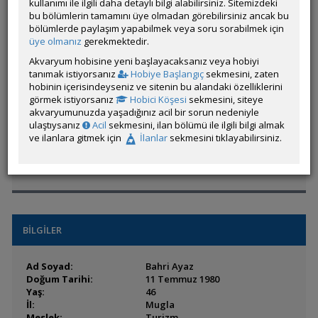
kullanımı ile ilgili daha detaylı bilgi alabilirsiniz. Sitemizdeki
bu bölümlerin tamamını üye olmadan görebilirsiniz ancak bu
Hesap Durumu:
Aktif
bölümlerde paylaşım yapabilmek veya soru sorabilmek için
Durumu:
Çevrim Dışı
üye olmanız
gerekmektedir.
Üyelik Tarihi:
09 Ağustos 2008 03:30
Son Ziyaret:
17 Mart 2019 03:16
Akvaryum hobisine yeni başlayacaksanız veya hobiyi
Toplam Mesaj:
1213 [0.18 Gün Ortalaması]
tanımak istiyorsanız
Hobiye Başlangıç
sekmesini, zaten
Paylaşım Sayisı:
0 (Son 6 Ay)
hobinin içerisindeyseniz ve sitenin bu alandaki özelliklerini
İlan Sayisı:
görmek istiyorsanız
Hobici Köşesi
sekmesini, siteye
akvaryumunuzda yaşadığınız acil bir sorun nedeniyle
Üyenin Mesaj ve İlanlarını Gör
ulaştıysanız
Acil
sekmesini, ilan bölümü ile ilgili bilgi almak
Üyenin Açtığı Konuları Gör
ve ilanlara gitmek için
İlanlar
sekmesini tıklayabilirsiniz.
Üyenin ÖM Engelini Kaldır
BİLGİLER
Ad Soyad:
Bahri Ayaz
Doğum Tarihi:
11 Temmuz 1980
Yaş:
46
İl:
Mugla
Meslek:
Turizm