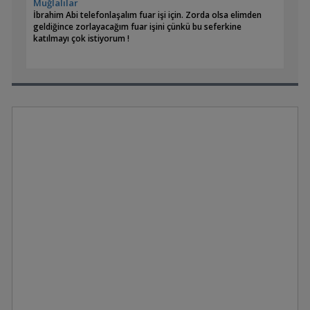
Muğlalılar
Çok meşakatli bir yolculuk seni bekliyor malesef ve bu kararı
İbrahim Abi telefonlaşalım fuar işi için. Zorda olsa elimden
aldığın için kendine çok küfredebilirsin ama işin sanırım en
geldiğince zorlayacağım fuar işini çünkü bu seferkine
güzel tarafıda bu bizler için. Celladına aşşk aşkların en
katılmayı çok istiyorum !
güzelidir. Bir kere bittimi nescafelerin tadına doyum olmaz
karşısında :)
Son birde tavsiyede bulunayım hazır uzatmışken tabanada bir
kaç kaya yap aynı renk ve dokudan arka fon ile taban uyumu
çok önemli doğadan toplayacağın taşlarla fon uyum
sağlamıyor ve sırıtıyor bana göre.
Hayırlı yolculuklar paşam
Demasonilover
2013-03-21 15:10:26