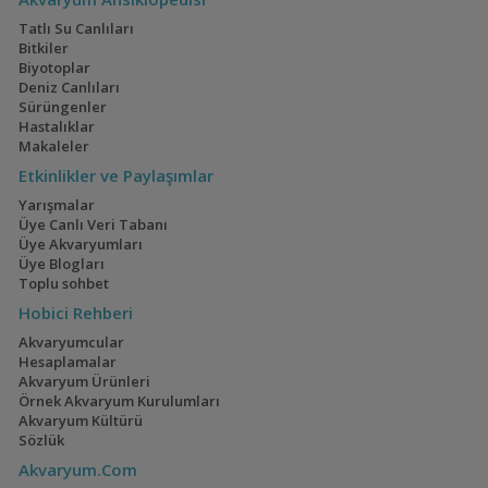
Tatlı Su Canlıları
Electric Blue Acara
160x60x60
Bitkiler
Akvaryumum
(4)
(3)
Biyotoplar
Deniz Canlıları
Sürüngenler
Hastalıklar
Makaleler
Geophagus Red
İwagumi
Etkinlikler ve Paylaşımlar
Head Tapajos
(13)
(14)
Yarışmalar
Üye Canlı Veri Tabanı
Üye Akvaryumları
Üye Blogları
Toplu sohbet
Ateşağız
40x40x40
Hobici Rehberi
(2)
(2)
Akvaryumcular
Hesaplamalar
Akvaryum Ürünleri
Örnek Akvaryum Kurulumları
Akvaryum Kültürü
Mavi Melek Karides
110 Litre Japon
Sözlük
Akvaryumu
(11)
Akvaryum.Com