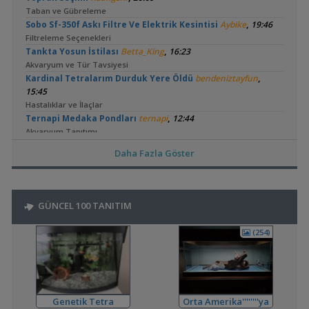
Taban ve Gübreleme
,
Sobo Sf-350f Askı Filtre Ve Elektrik Kesintisi
Aybike
19:46
Filtreleme Seçenekleri
,
Tankta Yosun İstilası
Betta_King
16:23
Akvaryum ve Tür Tavsiyesi
,
Kardinal Tetralarım Durduk Yere Öldü
bendeniztayfun
15:45
Hastalıklar ve İlaçlar
,
Ternapi Medaka Pondları
ternapi
12:44
Akvaryum Tanıtımı
,
Bitki Kum Ve Balık Tavsiyesi
Cyber_Scout
02:16
Daha Fazla Göster
Akvaryum ve Tür Tavsiyesi
,
Melek Balığı
Milners
00:08
Yeni Üye Forumu
,
Ne Yapmalıyım
Hidro Dinamik
19:00
GÜNCEL 100 TANITIM
Yeni Üye Forumu
,
Balkondaki Pondum Çok Isınıyor.
SaviaSora
18:18
(254)
Bitki Akvaryumları Genel
,
Çözemediğim Problem
aquaticathearmi
16:35
Yeni Üye Forumu
,
3'lü Kartuş + Ro Filtre Sistemi Borulaması
flanormimar
15:11
Genetik Tetra
Orta Amerika''''''''ya
Filtreleme Seçenekleri