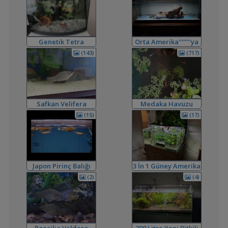
,
Melek Balığı
Milners
00:08
Yeni Üye Forumu
,
Ne Yapmalıyım
Hidro Dinamik
19:00
Yeni Üye Forumu
Genetik Tetra
Orta Amerika''''''''ya
,
Balkondaki Pondum Çok Isınıyor.
SaviaSora
18:18
Dönüş
(143)
(717)
Bitki Akvaryumları Genel
,
3'lü Kartuş + Ro Filtre Sistemi Borulaması
flanormimar
15:11
Filtreleme Seçenekleri
3in1 Güney Amerika Tankları Ve Vertikal Bahçe
Safkan Velifera
Medaka Havuzu
,
bendeniztayfun
14:42
Akvaryum Tanıtımı
(15)
(17)
,
Sobo 901f Ultra Viole 800 Lt
Shortbuff
11:22
Filtreleme Seçenekleri
,
200 Litre Yeni Bitkili Tankım
volkangunes
11:06
Akvaryum Tanıtımı
15 Litre Akvaryumu Karides Tankına Çevirme ve Tavsiyeler
Japon Pirinç Balığı
3 İn 1 Güney Amerika
,
Durustyilan
00:25
(japanese Rice Fish)
Tanklarım
(2)
(4)
Akvaryum ve Tür Tavsiyesi
,
Sobo Aq 907 F Dış Filtre Pervane Ve Mil
Omerdrms
00:02
Malzemeler ve Yemler Forumu
,
Sobo Aq 900 Serisi Dış Filtre
Omerdrms
23:44
Filtreleme Seçenekleri
Poecilia Velifera
200 Litre Yeni Bitkili