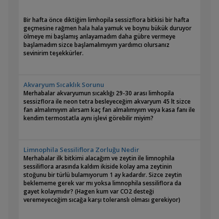
Bir hafta önce diktiğim limhopila sessizflora bitkisi bir hafta
geçmesine rağmen hala hala yamuk ve boynu bükük duruyor
ölmeye mi başlamış anlayamadım daha gübre vermeye
başlamadım sizce başlamalımıyım yardımcı olursanız
sevinirim teşekkürler.
Akvaryum Sıcaklık Sorunu
Merhabalar akvaryumun sıcaklığı 29-30 arası limhopila
sessizflora ile neon tetra besleyeceğim akvaryum 45 lt sizce
fan almalımıyım alırsam kaç fan almalımıyım veya kasa fanı ile
kendim termostatla aynı işlevi görebilir miyim?
Limnophila Sessiliflora Zorluğu Nedir
Merhabalar ilk bitkimi alacağım ve zeytin ile limnophila
sessiliflora arasında kaldım ikiside kolay ama zeytinin
stoğunu bir türlü bulamıyorum 1 ay kadardır. Sizce zeytin
beklememe gerek var mı yoksa limnophila sessiliflora da
gayet kolaymıdır? (Hagen kum var CO2 desteği
veremeyeceğim sıcağa karşı toleranslı olması gerekiyor)