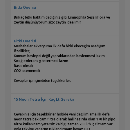
Bitki Önerisi
Birkaç bitki baktım dediğiniz gibi Limnophila Sessiliflora ve
zeytin düşünüyorum sizc zeytin ideal mi?
Bitki Önerisi
Merhabalar akvaryuma ilk defa bitki ekeceğim aradığım
özellikler;
Kumum besleyici değil yapraklarından beslenmesi lazım
Sıcağı tolerans göstermesi lazım
Basit olmalı
CO2 istememeli
Cevaplar için şimdiden teşekkürler.
15 Neon Tetra İçin Kaç Lt Gerekir
Cevabınız için teşekkürler hobide yeni değilim ama ilk defa
neon tetra bakıcam filtre olarak hali hazırda olan 170 l/h pipo
filtre kullanıcam yetersiz kaldığı zaman 200 l/h iç filtrem var
onla takviye yaparım ışıklandırmam beyaz LED