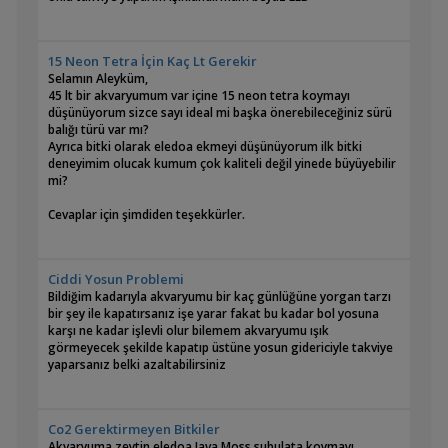
15 Neon Tetra İçin Kaç Lt Gerekir
Selamın Aleyküm,
45 lt bir akvaryumum var içine 15 neon tetra koymayı
düşünüyorum sizce sayı ideal mi başka önerebileceğiniz sürü
balığı türü var mı?
Ayrıca bitki olarak eledoa ekmeyi düşünüyorum ilk bitki
deneyimim olucak kumum çok kaliteli değil yinede büyüyebilir
mi?
Cevaplar için şimdiden teşekkürler.
Ciddi Yosun Problemi
Bildiğim kadarıyla akvaryumu bir kaç günlüğüne yorgan tarzı
bir şey ile kapatırsanız işe yarar fakat bu kadar bol yosuna
karşı ne kadar işlevli olur bilemem akvaryumu ışık
görmeyecek şekilde kapatıp üstüne yosun gidericiyle takviye
yaparsanız belki azaltabilirsiniz
Co2 Gerektirmeyen Bitkiler
Akvaryuma zeytin,eledoa,Java Moss,subulata koymayı