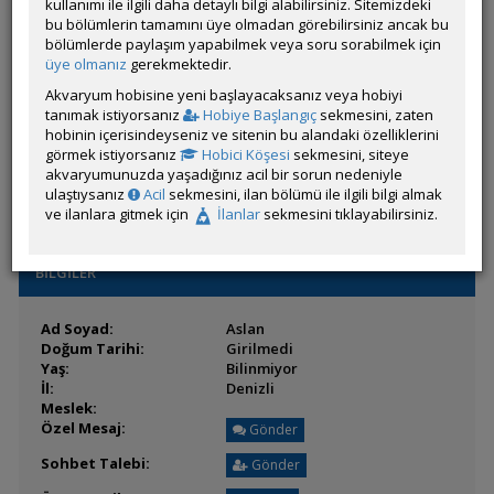
Son Ziyaret:
kullanımı ile ilgili daha detaylı bilgi alabilirsiniz. Sitemizdeki
12 Temmuz 2026 13:46
Toplam Mesaj:
bu bölümlerin tamamını üye olmadan görebilirsiniz ancak bu
11 [0.10 Gün Ortalaması]
Paylaşım Sayisı:
bölümlerde paylaşım yapabilmek veya soru sorabilmek için
11 (Son 6 Ay)
İlan Sayisı:
üye olmanız
gerekmektedir.
Üyenin Mesaj ve İlanlarını Gör
Akvaryum hobisine yeni başlayacaksanız veya hobiyi
tanımak istiyorsanız
Hobiye Başlangıç
sekmesini, zaten
Üyenin Açtığı Konuları Gör
hobinin içerisindeyseniz ve sitenin bu alandaki özelliklerini
görmek istiyorsanız
Hobici Köşesi
sekmesini, siteye
Üyenin ÖM Engelini Kaldır
akvaryumunuzda yaşadığınız acil bir sorun nedeniyle
ulaştıysanız
Acil
sekmesini, ilan bölümü ile ilgili bilgi almak
ve ilanlara gitmek için
İlanlar
sekmesini tıklayabilirsiniz.
BİLGİLER
Ad Soyad:
Aslan
Doğum Tarihi:
Girilmedi
Yaş:
Bilinmiyor
İl:
Denizli
Meslek:
Özel Mesaj:
Gönder
Sohbet Talebi:
Gönder