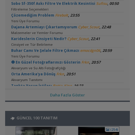
,
Sobo Sf-350f Askı Filtre Ve Elektrik Kesintisi
Sufisu
00:50
Filtreleme Seçenekleri
,
Çözemediğim Problem
Firebolt
23:55
Yeni Üye Forumu
,
Dajana Artemiayı Çıkartamıyorum
Cyber_Scout
22:48
Malzemeler ve Yemler Forumu
,
Karideslerin Cinsiyeti Nedir?
Cyber_Scout
22:41
Cinsiyet ve Tür Belirleme
,
Buhar Camı Ve Şelale Filtre Çıkmazı
emocdgn06
20:59
Yeni Üye Forumu
,
🧿 En Güzel Fotoğraflarınızı Gösterin
Frkn
20:57
Akvaryum ve Su Altı Fotoğrafçılığı
,
Orta Amerika'ya Dönüş
Frkn
20:51
Akvaryum Tanıtımı
,
Tankta Yosun İstilası
Betta_King
16:23
Akvaryum ve Tür Tavsiyesi
Daha Fazla Göster
,
Kardinal Tetralarım Durduk Yere Öldü
bendeniztayfun
15:45
Hastalıklar ve İlaçlar
,
Ternapi Medaka Pondları
ternapi
12:44
GÜNCEL 100 TANITIM
Akvaryum Tanıtımı
,
Bitki Kum Ve Balık Tavsiyesi
Cyber_Scout
02:16
(254)
Akvaryum ve Tür Tavsiyesi