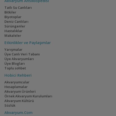
Akvaryum Ansiklopedisi
Kan Kırmızı Kiraz Karides(seleksiyon Yapıldı)
Kaangzkr
13:37
(3)
(36)
Tatlı Su Canlıları
Bitkiler
Biyotoplar
Deniz Canlıları
Sürüngenler
Hastalıklar
Electric Blue Acara
160x60x60
Makaleler
Akvaryumum
(4)
(3)
Etkinlikler ve Paylaşımlar
Yarışmalar
Üye Canlı Veri Tabanı
Üye Akvaryumları
Geophagus Red
İwagumi
Üye Blogları
Head Tapajos
Toplu sohbet
(13)
(14)
Hobici Rehberi
Akvaryumcular
Hesaplamalar
Akvaryum Ürünleri
Ateşağız
40x40x40
Örnek Akvaryum Kurulumları
(2)
(2)
Akvaryum Kültürü
Sözlük
Akvaryum.Com