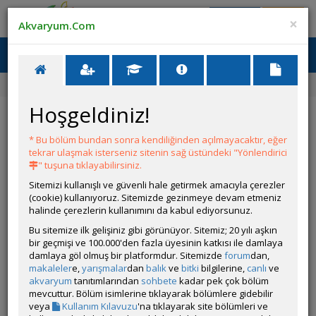
Giriş Yap
Üye Ol
×
Akvaryum.Com
Ana Menü
Toggl
naviga
Ana Sayfa
Forum
Üye Profili
Hoşgeldiniz!
ÖZELLİKLER
* Bu bölüm bundan sonra kendiliğinden açılmayacaktır, eğer
tekrar ulaşmak isterseniz sitenin sağ üstündeki "Yönlendirici
" tuşuna tıklayabilirsiniz.
Sitemizi kullanışlı ve güvenli hale getirmek amacıyla çerezler
(cookie) kullanıyoruz. Sitemizde gezinmeye devam etmeniz
halinde çerezlerin kullanımını da kabul ediyorsunuz.
Kullanıcı Adı:
Khatrom
Bu sitemize ilk gelişiniz gibi görünüyor. Sitemiz; 20 yılı aşkın
Kullanıcı Grubu:
Forum Üyesi
bir geçmişi ve 100.000'den fazla üyesinin katkısı ile damlaya
Geri Bildirimleri:
0 adet mevcut.
damlaya göl olmuş bir platformdur. Sitemizde
forum
dan,
Aldığı Beğeni:
2
makaleler
e,
yarışmalar
dan
balık
ve
bitki
bilgilerine,
canlı
ve
Hesap Durumu:
akvaryum
tanıtımlarından
sohbete
Aktif
kadar pek çok bölüm
Durumu:
mevcuttur. Bölüm isimlerine tıklayarak bölümlere gidebilir
Çevrim Dışı
Üyelik Tarihi:
veya
Kullanım Kılavuzu
'na tıklayarak site bölümleri ve
26 Nisan 2026 16:53