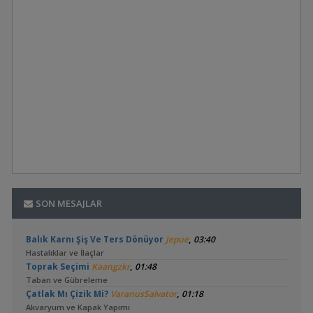
SON MESAJLAR
,
Balık Karnı Şiş Ve Ters Dönüyor
Jepue
03:40
Hastalıklar ve İlaçlar
,
Toprak Seçimi
Kaangzkr
01:48
Taban ve Gübreleme
,
Çatlak Mı Çizik Mi?
VaranusSalvator
01:18
Akvaryum ve Kapak Yapımı