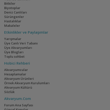
Aquareef F50 High Tech Armatür
barsbingul
16:28
Bitkiler
Biyotoplar
Deniz Canlıları
Geophagus Red
160x60x60
Sürüngenler
Head Tapajos
Akvaryumum
(13)
(3)
Hastalıklar
Makaleler
Etkinlikler ve Paylaşımlar
Yarışmalar
Ateşağız
İwagumi
Üye Canlı Veri Tabanı
Üye Akvaryumları
(2)
(14)
Üye Blogları
Toplu sohbet
Hobici Rehberi
Akvaryumcular
Mavi Melek Karides
40x40x40
Hesaplamalar
(2)
Akvaryum Ürünleri
Örnek Akvaryum Kurulumları
Akvaryum Kültürü
Sözlük
Akvaryum.Com
Cyrtocara Moorii
110 Litre Japon
Forum Ana Sayfası
Akvaryumu
(3)
(11)
Güncel Konular