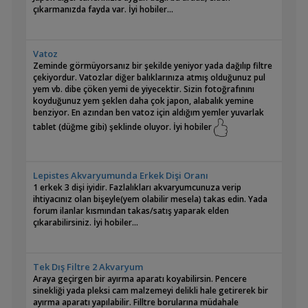
çıkarmanızda fayda var. İyi hobiler...
Vatoz
Zeminde görmüyorsanız bir şekilde yeniyor yada dağılıp filtre
çekiyordur. Vatozlar diğer balıklarınıza atmış olduğunuz pul
yem vb. dibe çöken yemi de yiyecektir. Sizin fotoğrafınını
koyduğunuz yem şeklen daha çok japon, alabalık yemine
benziyor. En azından ben vatoz için aldığım yemler yuvarlak
tablet (düğme gibi) şeklinde oluyor. İyi hobiler
Lepistes Akvaryumunda Erkek Dişi Oranı
1 erkek 3 dişi iyidir. Fazlalıkları akvaryumcunuza verip
ihtiyacınız olan bişeyle(yem olabilir mesela) takas edin. Yada
forum ilanlar kısmından takas/satış yaparak elden
çıkarabilirsiniz. İyi hobiler...
Tek Dış Filtre 2 Akvaryum
Araya geçirgen bir ayırma aparatı koyabilirsin. Pencere
sinekliği yada pleksi cam malzemeyi delikli hale getirerek bir
ayırma aparatı yapılabilir. Filltre borularına müdahale