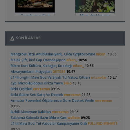
Omurgasızlar
,
Bitkili Akvaryuma İlk Adım
saturday
12:45
Geophagus Red
Medaka Havuzu
Yeni Üye Forumu
Head Üreme Süreci
,
👋 Yeni Gelenler Buradan Merhaba Desin
wolk23
12:03
Vlog
Yeni Üye Forumu
,
Büyükşehir Belediyesi Çalışıyor,gece 3 😊
MasterChiefHakan
SON İLANLAR
10:09
Yeni Üye Forumu
,
Apistogramma
Basit Melek Ve Cuce
Bitkili Tankda Led Kullanımı
dreamcatcherr
09:15
Mangrow Üstü Anubiaslar(yeni), Cüce Cyrptocoryne
nikon_
10:56
Hongsloi Çiftim Ve
Vatoz Akvaryumu
Işık CO2 ve Ekipmanlar
(4)
(41)
Melek Çift, Red Cap Oranda Japon
nikon_
10:56
Yavruları
(200 Litre)
,
Dıy - Akvaryum Aydınlatması Hakkında Bilgi
Minics
01:42
Mikro Kurt Kültürü, Kızılağaç Kozalağı
nikon_
10:56
Yeni Üye Forumu
Akvaryumların İhtiyaçları
GETS34
10:47
,
130 Lt 50+ Lepistes İçin8.500 Tl Bütçeli Dışfiltre
Serpent
L144longfin Mavi Göz Ve Siyah Tül Vatoz Çiftleri
ertcavdar
10:27
00:15
Cyp. Microlepidotus Kiriza Yavru
Hiko
10:10
Yeni Üye Forumu
Betta Antuta
30x20x20 Ramshorn
Bitki Çeşitleri
emreemin
09:35
,
Catappa Yetişiyorum
Rafayel
22:46
Akvaryumu
(6)
Bitki Gübre Seti Satış Ve Destek
emreemin
09:35
Bitki Türleri ve Bakımı
Armatür Powerled Ölçülerinize Göre Destek Verilir
emreemin
,
Akvaredden Gelen Bitkiler
Sufisu
21:48
09:35
Bitki Türleri ve Bakımı
Bitkili Akvaryum Balıkları
emreemin
09:35
,
30x20x20
akvaristsaglam
20:15
Saklama Kabında Hazır Mikro Kurt
wallece
09:28
Akvaryum Tanıtımı
Ramshorn Hakkında
Leonardit Zeminli
L144 Mavi Göz Tül Vatozlar Kampanyanın Kralı
FULL RED MEHMET
,
Japon Balığım Yüzeyde Hava Almaya Çalışıyor
Betta_King
Her Şey
Akvaryum Kurulumu
(4)
08:59
18:01