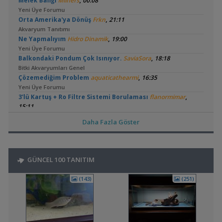
,
Melek Balığı
Milners
00:08
Yeni Üye Forumu
,
Orta Amerika'ya Dönüş
Frkn
21:11
Akvaryum Tanıtımı
,
Ne Yapmalıyım
Hidro Dinamik
19:00
Yeni Üye Forumu
,
Balkondaki Pondum Çok Isınıyor.
SaviaSora
18:18
Bitki Akvaryumları Genel
,
Çözemediğim Problem
aquaticathearmi
16:35
Yeni Üye Forumu
,
3'lü Kartuş + Ro Filtre Sistemi Borulaması
flanormimar
15:11
Filtreleme Seçenekleri
Daha Fazla Göster
3in1 Güney Amerika Tankları Ve Vertikal Bahçe
,
bendeniztayfun
14:42
Akvaryum Tanıtımı
,
🧿 En Güzel Fotoğraflarınızı Gösterin
bendeniztayfun
14:33
GÜNCEL 100 TANITIM
Akvaryum ve Su Altı Fotoğrafçılığı
,
Sobo 901f Ultra Viole 800 Lt
Shortbuff
11:22
(143)
(251)
Filtreleme Seçenekleri
,
200 Litre Yeni Bitkili Tankım
volkangunes
11:06
Akvaryum Tanıtımı
15 Litre Akvaryumu Karides Tankına Çevirme ve Tavsiyeler
,
Durustyilan
00:25