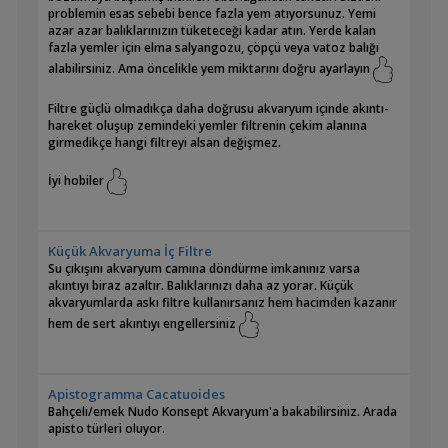
problemin esas sebebi bence fazla yem atıyorsunuz. Yemi
azar azar balıklarınızın tüketeceği kadar atın. Yerde kalan
fazla yemler için elma salyangozu, çöpçü veya vatoz balığı
alabilirsiniz. Ama öncelikle yem miktarını doğru ayarlayın
Filtre güçlü olmadıkça daha doğrusu akvaryum içinde akıntı-
hareket oluşup zemindeki yemler filtrenin çekim alanına
girmedikçe hangi filtreyi alsan değişmez.
İyi hobiler
Küçük Akvaryuma İç Filtre
Su çıkışını akvaryum camına döndürme imkanınız varsa
akıntıyı biraz azaltır. Balıklarınızı daha az yorar. Küçük
akvaryumlarda askı filtre kullanırsanız hem hacimden kazanır
hem de sert akıntıyı engellersiniz
Apistogramma Cacatuoides
Bahçeli/emek Nudo Konsept Akvaryum'a bakabilirsiniz. Arada
apisto türleri oluyor.