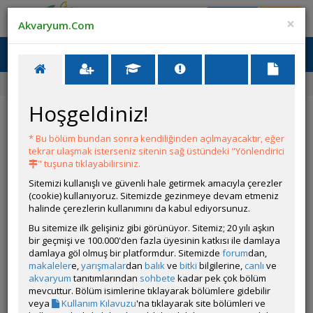
Giriş Yap
Üye Ol
×
Akvaryum.Com
Ana Menü
Toggl
naviga
Ana Sayfa
Forum
Üye Profili
Hoşgeldiniz!
ÖZELLİKLER
* Bu bölüm bundan sonra kendiliğinden açılmayacaktır, eğer
tekrar ulaşmak isterseniz sitenin sağ üstündeki "Yönlendirici
" tuşuna tıklayabilirsiniz.
Sitemizi kullanışlı ve güvenli hale getirmek amacıyla çerezler
(cookie) kullanıyoruz. Sitemizde gezinmeye devam etmeniz
halinde çerezlerin kullanımını da kabul ediyorsunuz.
Kullanıcı Adı:
erdal61
Bu sitemize ilk gelişiniz gibi görünüyor. Sitemiz; 20 yılı aşkın
Kullanıcı Grubu:
Forum Üyesi
bir geçmişi ve 100.000'den fazla üyesinin katkısı ile damlaya
Geri Bildirimleri:
0 adet mevcut.
damlaya göl olmuş bir platformdur. Sitemizde
forum
dan,
Aldığı Beğeni:
54
makaleler
e,
yarışmalar
dan
balık
ve
bitki
bilgilerine,
canlı
ve
Hesap Durumu:
akvaryum
tanıtımlarından
sohbete
Aktif
kadar pek çok bölüm
Durumu:
mevcuttur. Bölüm isimlerine tıklayarak bölümlere gidebilir
Çevrim Dışı
Üyelik Tarihi:
veya
Kullanım Kılavuzu
'na tıklayarak site bölümleri ve
16 Haziran 2015 15:47