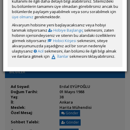
Son Ziyaret:
kullanımı ile ilgili daha detaylı bilgi alabilirsiniz. Sitemizdeki
04 Ağustos 2026 16:28
Toplam Mesaj:
bu bölümlerin tamamını üye olmadan görebilirsiniz ancak bu
59 [0.01 Gün Ortalaması]
Paylaşım Sayisı:
bölümlerde paylaşım yapabilmek veya soru sorabilmek için
0 (Son 6 Ay)
İlan Sayisı:
üye olmanız
gerekmektedir.
Üyenin Mesaj ve İlanlarını Gör
Akvaryum hobisine yeni başlayacaksanız veya hobiyi
tanımak istiyorsanız
Hobiye Başlangıç
sekmesini, zaten
Üyenin Açtığı Konuları Gör
hobinin içerisindeyseniz ve sitenin bu alandaki özelliklerini
görmek istiyorsanız
Hobici Köşesi
sekmesini, siteye
Üyeden ÖM Almayı Engelle
akvaryumunuzda yaşadığınız acil bir sorun nedeniyle
ulaştıysanız
Acil
sekmesini, ilan bölümü ile ilgili bilgi almak
ve ilanlara gitmek için
İlanlar
sekmesini tıklayabilirsiniz.
BİLGİLER
Ad Soyad:
Erdal EYÜPOĞLU
Doğum Tarihi:
01 Mayıs 1988
Yaş:
38
İl:
Ankara
Meslek:
Harita Mühendisi
Özel Mesaj:
Gönder
Sohbet Talebi:
Gönder