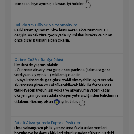
etmeden ikiye ayırmış olursun. İyi hobiler
Balıklarım Ölüyor Ne Yapmalıyım
Balıklarınız uyumsuz. Size bunu veren akvaryumcunuzu
değişin. ya tek türe geçin yada uyumluları bırakın ve bir an
önce diğer balıkları elden çıkarın.
Gübre Co2 Ve Balığa Etkisi
Her ikisi de yapmış olabilir.
- Gübrenin akvaryuma giriş oranı yanlışsa (talimata göre
verdiyseniz geçiniz:) ) etkilemiş olabilir.
- Mayalı sistemde gaz çıkışı stabil olmayabilir. Aşırı oranda
akvaryuma giren co2 yi tüketebilecek bitki ile fotosentezi
tetikleyecek uygun ışık yoksa ve akvaryuma yeteri kadar
oksijen girmiyorsa sudaki oksijen yetersizliğinden balıklarınız
etkilenir. Geçmiş olsun
iyi hobiler.
Bitkili Akvaryumda Dipteki Pislikler
Elma salyangozu pislik yemez ama fazla atılan yemleri
bozulmaya başlamış bitkileri oburluğundan tüketir. Sizdeki