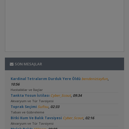
SON MESAJLAR
,
Kardinal Tetralarım Durduk Yere Öldü
bendeniztayfun
10:56
Hastalıklar ve İlaçlar
,
Tankta Yosun İstilası
Cyber_Scout
09:34
Akvaryum ve Tür Tavsiyesi
,
Toprak Seçimi
Sufisu
02:33
Taban ve Gübreleme
,
Bitki Kum Ve Balık Tavsiyesi
Cyber_Scout
02:16
Akvaryum ve Tür Tavsiyesi