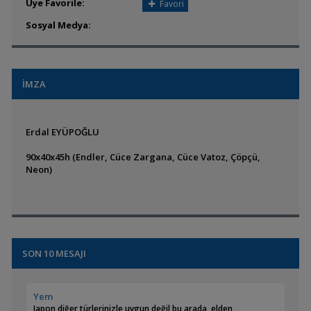
Üye Favorile:
Favori
Sosyal Medya:
İMZA
Erdal EYÜPOĞLU
90x40x45h (Endler, Cüce Zargana, Cüce Vatoz, Çöpçü,
Neon)
SON 10 MESAJI
Yem
Japon diğer türlerinizle uygun değil bu arada, elden