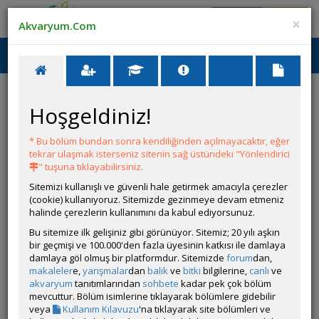
Giriş Yap
Üye Ol
×
Akvaryum.Com
Ana Menü
Toggl
naviga
Nothobranchius rachovii İlanları
Hoşgeldiniz!
* Bu bölüm bundan sonra kendiliğinden açılmayacaktır, eğer
tekrar ulaşmak isterseniz sitenin sağ üstündeki "Yönlendirici
Nothobranchius rachovii
" tuşuna tıklayabilirsiniz.
Sitemizi kullanışlı ve güvenli hale getirmek amacıyla çerezler
İLANLAR
(cookie) kullanıyoruz. Sitemizde gezinmeye devam etmeniz
halinde çerezlerin kullanımını da kabul ediyorsunuz.
Seçilen kriterlerde bir ilan bulunmamaktadır.
Bu sitemize ilk gelişiniz gibi görünüyor. Sitemiz; 20 yılı aşkın
bir geçmişi ve 100.000'den fazla üyesinin katkısı ile damlaya
damlaya göl olmuş bir platformdur. Sitemizde
forum
dan,
makaleler
e,
yarışmalar
dan
balık
ve
bitki
bilgilerine,
canlı
ve
akvaryum
tanıtımlarından
sohbete
kadar pek çok bölüm
mevcuttur. Bölüm isimlerine tıklayarak bölümlere gidebilir
veya
Kullanım Kılavuzu
'na tıklayarak site bölümleri ve