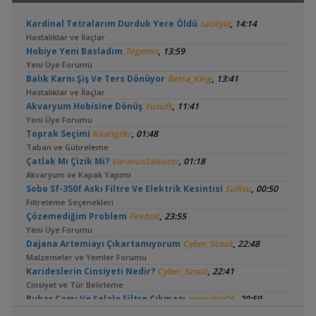
,
Kardinal Tetralarım Durduk Yere Öldü
sacityld
14:14
Hastalıklar ve İlaçlar
,
Hobiye Yeni Basladım
7egemn
13:59
Yeni Üye Forumu
,
Balık Karnı Şiş Ve Ters Dönüyor
Betta_King
13:41
Hastalıklar ve İlaçlar
,
Akvaryum Hobisine Dönüş
Yusufs
11:41
Yeni Üye Forumu
,
Toprak Seçimi
Kaangzkr
01:48
Taban ve Gübreleme
,
Çatlak Mı Çizik Mi?
VaranusSalvator
01:18
Akvaryum ve Kapak Yapımı
,
Sobo Sf-350f Askı Filtre Ve Elektrik Kesintisi
Sufisu
00:50
Filtreleme Seçenekleri
,
Çözemediğim Problem
Firebolt
23:55
Yeni Üye Forumu
,
Dajana Artemiayı Çıkartamıyorum
Cyber_Scout
22:48
Malzemeler ve Yemler Forumu
,
Karideslerin Cinsiyeti Nedir?
Cyber_Scout
22:41
Cinsiyet ve Tür Belirleme
,
Buhar Camı Ve Şelale Filtre Çıkmazı
emocdgn06
20:59
Yeni Üye Forumu