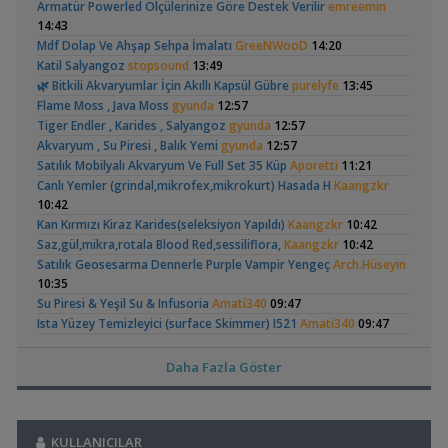
Armatür Powerled Ölçülerinize Göre Destek Verilir
emreemin
14:01
14:43
Akvaryum Tanıtımı
Mdf Dolap Ve Ahşap Sehpa İmalatı
GreeNWooD
14:20
,
Karidesler Sobo Sf 550f Filtre İçine Kaçabilir Mi
Joec
13:12
Apistogramma
30x20x20 Ramshorn
Katil Salyangoz
stopsound
13:49
Omurgasızlar
Hongsloi Çiftim Ve
Akvaryumu
(4)
(6)
🌿 Bitkili Akvaryumlar İçin Akıllı Kapsül Gübre
purelyfe
13:45
,
Bitkili Akvaryuma İlk Adım
saturday
12:45
Yavruları
Flame Moss , Java Moss
gyunda
12:57
Yeni Üye Forumu
Tiger Endler , Karides , Salyangoz
gyunda
12:57
,
👋 Yeni Gelenler Buradan Merhaba Desin
wolk23
12:03
Akvaryum , Su Piresi , Balık Yemi
gyunda
12:57
Yeni Üye Forumu
Satılık Mobilyalı Akvaryum Ve Full Set 35 Küp
Aporetti
11:21
,
Büyükşehir Belediyesi Çalışıyor,gece 3 😊
MasterChiefHakan
Betta Antuta
Leonardit Zeminli
Canlı Yemler (grindal,mikrofex,mikrokurt) Hasada H
Kaangzkr
10:09
Akvaryum Kurulumu
(4)
10:42
Yeni Üye Forumu
Kan Kırmızı Kiraz Karides(seleksiyon Yapıldı)
Kaangzkr
10:42
,
Bitkili Tankda Led Kullanımı
dreamcatcherr
09:15
Saz,gül,mikra,rotala Blood Red,sessiliflora,
Kaangzkr
10:42
Işık CO2 ve Ekipmanlar
Satılık Geosesarma Dennerle Purple Vampir Yengeç
Arch.Hüseyin
,
Dıy - Akvaryum Aydınlatması Hakkında Bilgi
Minics
01:42
10:35
Yeni Üye Forumu
Ramshorn Hakkında
37 Litrelik Siyah
Su Piresi & Yeşil Su & Infusoria
Amati340
09:47
,
130 Lt 50+ Lepistes İçin8.500 Tl Bütçeli Dışfiltre
Serpent
Her Şey
Neon Tetra
(123)
Ista Yüzey Temizleyici (surface Skimmer) I521
Amati340
09:47
00:15
Akvaryumum
Ramshorn Salyangoz (10 Adet)
Amati340
09:47
Yeni Üye Forumu
,
Catappa Yetişiyorum
Osmocote Akıllı Kapsül Gübre ( 9 Ay Etkili)
Rafayel
22:46
Amati340
09:47
Daha Fazla Göster
Bitki Türleri ve Bakımı
Microfex( Dero Worm) & Sirke Kurdu
Amati340
09:47
,
Akvaredden Gelen Bitkiler
Sufisu
21:48
Mutlaka Listeye Bakınız
Coskun59
09:39
Elma Salyangozu
Red Mangrove
Bitki Türleri ve Bakımı
Dophin C1300 Dış Filtre Sıfırdan Farksız Garantili
FULL RED
Güncel
(rhizophora Mangle)
,
30x20x20
KULLANICILAR
akvaristsaglam
20:15
MEHMET
08:37
(18)