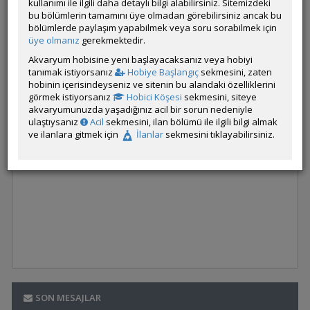
kullanımı ile ilgili daha detaylı bilgi alabilirsiniz. Sitemizdeki
bu bölümlerin tamamını üye olmadan görebilirsiniz ancak bu
bölümlerde paylaşım yapabilmek veya soru sorabilmek için
üye olmanız
gerekmektedir.
Akvaryum hobisine yeni başlayacaksanız veya hobiyi
tanımak istiyorsanız
Hobiye Başlangıç
sekmesini, zaten
hobinin içerisindeyseniz ve sitenin bu alandaki özelliklerini
görmek istiyorsanız
Hobici Köşesi
sekmesini, siteye
akvaryumunuzda yaşadığınız acil bir sorun nedeniyle
ulaştıysanız
Acil
sekmesini, ilan bölümü ile ilgili bilgi almak
ve ilanlara gitmek için
İlanlar
sekmesini tıklayabilirsiniz.
SON MESAJLAR