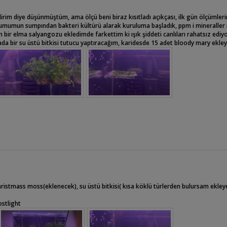
lirim diye düşünmüştüm, ama ölçü beni biraz kısıtladı açıkçası, ilk gün ölçümler
aryumumun sumpından bakteri kültürü alarak kuruluma başladık, ppm i mineraller 
 bir elma salyangozu ekledimde farkettim ki ışık şiddeti canlıları rahatsız ediyo
 yada bir su üstü bitkisi tutucu yaptıracağım, karidesde 15 adet bloody mary ekle
christmass moss(eklenecek), su üstü bitkisi( kısa köklü türlerden bulursam ekle
ostlight