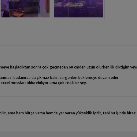
lirim diye düşünmüştüm, ama ölçü beni biraz kısıtladı açıkçası, ilk gün ölçümler
aryumumun sumpından bakteri kültürü alarak kuruluma başladık, ppm i mineraller 
 bir elma salyangozu ekledimde farkettim ki ışık şiddeti canlıları rahatsız ediyo
zükmeye başladıktan sonra çok geçmeden 60 cmden uzun olurken ilk diktiğim vey
 yada bir su üstü bitkisi tutucu yaptıracağım, karidesde 15 adet bloody mary ekle
maz, budanırsa da çıkmaz kalır, sürgünleri beklemeye devam edin
xcel mossları öldürebiliyor ama çok riskli bir şey.
lir, ama hem bütçe varsa hemde yer varaa yükseklik iyidir, tabi bu işinde biraz 