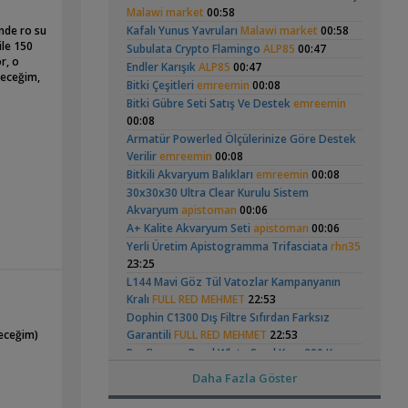
Hongsloi Çiftim Ve
Akvaryumu
(4)
(6)
Malawi market
00:58
Akvaryum Tanıtımı
Yavruları
inde ro su
Kafalı Yunus Yavruları
Malawi market
00:58
Japon Balığım Yüzeyde Hava Almaya
ile 150
Subulata Crypto Flamingo
ALP85
00:47
,
Çalışıyor
Betta_King
18:01
r, o
Endler Karışık
ALP85
00:47
Yeni Üye Forumu
yeceğim,
Bitki Çeşitleri
emreemin
00:08
Karides Akvaryumu: Karideslerim
Betta Antuta
Leonardit Zeminli
,
Ölüyor
Bitki Gübre Seti Satış Ve Destek
ugurbaran
17:24
emreemin
Akvaryum Kurulumu
(4)
00:08
Yeni Üye Forumu
Beta Balığında İdeal Damızlık Yaşı Kaç
Armatür Powerled Ölçülerinize Göre Destek
,
Aydır?
Verilir
emreemin
Ygghjh
17:23
00:08
Yeni Üye Forumu
Bitkili Akvaryum Balıkları
emreemin
00:08
,
Filtre Önerisi
SemihDinçer
17:17
30x30x30 Ultra Clear Kurulu Sistem
Ramshorn Hakkında
37 Litrelik Siyah
Yeni Üye Forumu
Akvaryum
apistoman
00:06
Her Şey
Neon Tetra
(123)
Tek Co2 Tüpü Aynı Anda 2 Akvaryumda
A+ Kalite Akvaryum Seti
apistoman
00:06
Akvaryumum
,
Kullanılır Mı?
GETS34
10:03
Yerli Üretim Apistogramma Trifasciata
rhn35
Işık CO2 ve Ekipmanlar
23:25
,
Klorlu Suya Girmiş Pipo Filtre
hoppala
L144 Mavi Göz Tül Vatozlar Kampanyanın
02:22
Kralı
FULL RED MEHMET
22:53
Filtreleme Seçenekleri
Elma Salyangozu
Red Mangrove
Dophin C1300 Dış Filtre Sıfırdan Farksız
Akvaryum Daki Beyaz İnce Solucanlar
Güncel
(rhizophora Mangle)
yeceğim)
Garantili
FULL RED MEHMET
22:53
(18)
,
Ahmet53
23:56
Reeflowers Pearl Whıte Sand Kum 200 Kg
Yeni Üye Forumu
FULL RED MEHMET
22:53
Daha Fazla Göster
Aquasphere Tr Youtube Kanalı
Jbl Novo M Vatoz Çöpçü Yemi
FULL RED
,
IgorVladimir
23:11
MEHMET
22:53