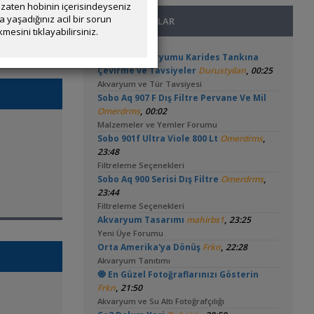
zaten hobinin içerisindeyseniz
yaşadığınız acil bir sorun
SON MESAJLAR
mesini tıklayabilirsiniz.
15 Litre Akvaryumu Karides Tankına
,
Çevirme ve Tavsiyeler
Durustyilan
00:25
Akvaryum ve Tür Tavsiyesi
Sobo Aq 907 F Dış Filtre Pervane Ve Mil
,
Omerdrms
00:02
Malzemeler ve Yemler Forumu
,
Sobo 901f Ultra Viole 800 Lt
Omerdrms
23:48
Filtreleme Seçenekleri
,
Sobo Aq 900 Serisi Dış Filtre
Omerdrms
23:44
Filtreleme Seçenekleri
,
Akvaryum Tasarımı
mahirbs1
23:25
Yeni Üye Forumu
,
Orta Amerika'ya Dönüş
Frkn
22:28
Akvaryum Tanıtımı
🧿 En Güzel Fotoğraflarınızı Gösterin
,
Frkn
21:50
Akvaryum ve Su Altı Fotoğrafçılığı