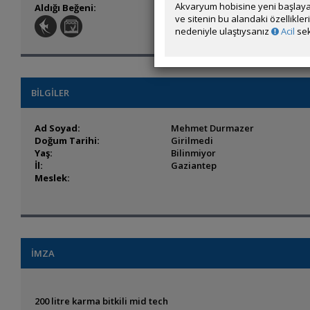
Akvaryum hobisine yeni başlaya
Aldığı Beğeni:
267
ve sitenin bu alandaki özellikle
nedeniyle ulaştıysanız
Acil
sek
BİLGİLER
Ad Soyad:
Mehmet Durmazer
Doğum Tarihi:
Girilmedi
Yaş:
Bilinmiyor
İl:
Gaziantep
Meslek:
İMZA
200 litre karma bitkili mid tech