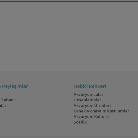
ve Paylaşımlar
Hobici Rehberi
Akvaryumcular
i Tabanı
Hesaplamalar
ları
Akvaryum Ürünleri
Örnek Akvaryum Kurulumları
Akvaryum Kültürü
Sözlük