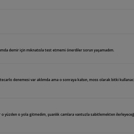
kumda demir için mıknatısla test etmemi önerdiler sorun yaşamadım.
ecarlo denemesi var aklımda ama o sonraya kalsın, moss olarak bitki kullana
 yüzden o yola gitmedim, şuanlık camlara vantuzla sabitlemekten ilerleyeceğ