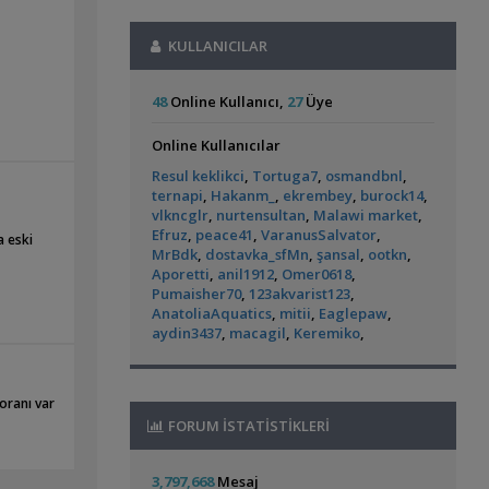
Akvaryum Dünyasından Haberler
Amazon Hançeri Cryptocoryne Canlı Üreyen
Otocinclus
Yeni Tetra
Vahşi Beta Ve Labirentli Hobicileri,
Bitkiler
FULL RED MEHMET
22:52
Akvaryumum
KULLANICILAR
(2)
(390)
,
Birleşin!
Cyber_Scout
22:34
Erkek Kribensis Takaslık
teksas_tombiks
Labirentliler
22:14
Süngerle 24 Saatte Sessiz Artemia
48
Online Kullanıcı,
27
Üye
Basit Tür Başlangıç Bitkileri
GOLDFISH
22:13
,
Çıkarma
BLGHN
21:15
Akvaryum Kapağı Ve Aydınlatma Tertibatı
Malzemeler ve Yemler Forumu
Online Kullanıcılar
ozannn
21:51
L144 Longfin Blue Eye
Küçük Bir Su
Leonardit Zeminli Akvaryum Kurulumu
Zateksuaritma Akvaryum Arıtma Sistemleri
Resul keklikci
,
Tortuga7
,
osmandbnl
,
Birikintisi :)
(2)
,
Belisarius
20:14
inde ro su
Reef Seri
zafer3885
21:40
ternapi
,
Hakanm_
,
ekrembey
,
burock14
,
ile 150
Akvaryum Tanıtımı
Akvaryum Arıtma Sistemleri
zafer3885
21:40
vlkncglr
,
nurtensultan
,
Malawi market
,
r, o
Merhaba Bütçem Max 1200 Civarı Sessiz
Şerit Test Çubuğu
dark blue
21:08
Efruz
,
peace41
,
VaranusSalvator
,
a eski
yeceğim,
,
Çift Çıkışlı
berat76
19:41
MrBdk
,
dostavka_sfMn
,
şansal
,
ootkn
,
🐬˚˖𓍢✨໋ 🐋✧˚koleksiyonluk Bitkiler˚˖🐬˚✨໋ 🐋✧˚.
Akvaryum ve Tür Tavsiyesi
Aporetti
,
anil1912
,
Omer0618
,
🐟
hasancn
21:00
Balkondaki Pondum Çok Isınıyor.
İnci
Siamensis Alg Eater (
Rummy Nose Tetra
Pumaisher70
,
123akvarist123
,
Cam Emiş Basış ,gübre Seti 7 Parça
hasancn
,
Sae )
Akvaryumu
Kefali
19:19
AnatoliaAquatics
,
mitii
,
Eaglepaw
,
(7)
21:00
Bitki Akvaryumları Genel
aydin3437
,
macagil
,
Keremiko
,
High Tech Paketleri %40 İndimli Tek Paket
37 Litrelik Siyah Neon Tetra
hasancn
21:00
,
Akvaryumum
Ahmet53
18:02
Bloody Mary Karides
gulec_44
20:36
Akvaryum Tanıtımı
oranı var
Staurogyne Repens
gulec_44
20:36
Red Mangrove (rhizophora Mangle)
Panda Cory
Bitkili Canlı Doğuran
FORUM İSTATİSTİKLERİ
Satılık Geosesarma Dennerle Purple Vampir
,
bilentungul
14:43
Ve Yavru
Yengeç
Arch.Hüseyin
20:28
(36)
Akvaryum Tanıtımı
Akvaryumum
C. Vatoz, Moss, Karides, Lepistes, Katil
Dwarf Puffer / Pea Puffer Türkiye’de
3,797,668
Mesaj