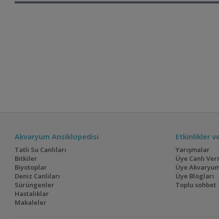
Akvaryum Ansiklopedisi
Etkinlikler 
Tatlı Su Canlıları
Yarışmalar
Bitkiler
Üye Canlı Ver
Biyotoplar
Üye Akvaryum
Deniz Canlıları
Üye Blogları
Sürüngenler
Toplu sohbet
Hastalıklar
Makaleler