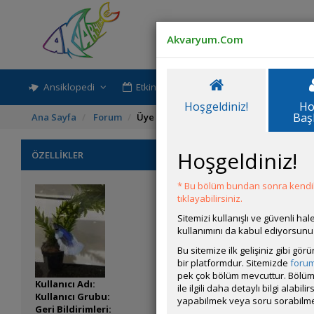
Akvaryum.Com
Ansiklopedi
Etkinlik-Paylaşım
Rehber
Hoşgeldiniz!
Ho
Baş
Ana Sayfa
Forum
Üye Profili
Hoşgeldiniz!
ÖZELLİKLER
* Bu bölüm bundan sonra kendili
tıklayabilirsiniz.
Sitemizi kullanışlı ve güvenli h
kullanımını da kabul ediyorsunu
Bu sitemize ilk gelişiniz gibi gö
bir platformdur. Sitemizde
foru
pek çok bölüm mevcuttur. Bölüm 
Kullanıcı Adı:
Suprabranchial
ile ilgili daha detaylı bilgi ala
Kullanıcı Grubu:
Forum Üyesi
yapabilmek veya soru sorabilme
Geri Bildirimleri:
0 adet mevcut.