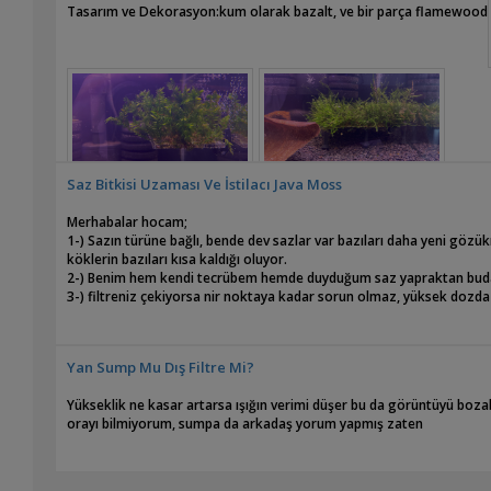
Tasarım ve Dekorasyon:kum olarak bazalt, ve bir parça flamewood
Saz Bitkisi Uzaması Ve İstilacı Java Moss
Yeni bir kurulum, moss türlerini çok sevdiğim için karidese de geçebi
ile kurulum yaptığımdan dolayı 9 ppm ile başladık, 200 litrelik akv
Merhabalar hocam;
civarına getireceğim, bakteri kültürünün oturmasını hızlandırmak için
1-) Sazın türüne bağlı, bende dev sazlar var bazıları daha yeni gö
yüzden pipo filtrenin akıntısına ya dayanabilecek bir su üstü bitkisi
köklerin bazıları kısa kaldığı oluyor.
önerisi olan varsa konuma beklerim.
2-) Benim hem kendi tecrübem hemde duyduğum saz yapraktan budan
3-) filtreniz çekiyorsa nir noktaya kadar sorun olmaz, yüksek dozda e
Yan Sump Mu Dış Filtre Mi?
Yükseklik ne kasar artarsa ışığın verimi düşer bu da görüntüyü bozabi
orayı bilmiyorum, sumpa da arkadaş yorum yapmış zaten