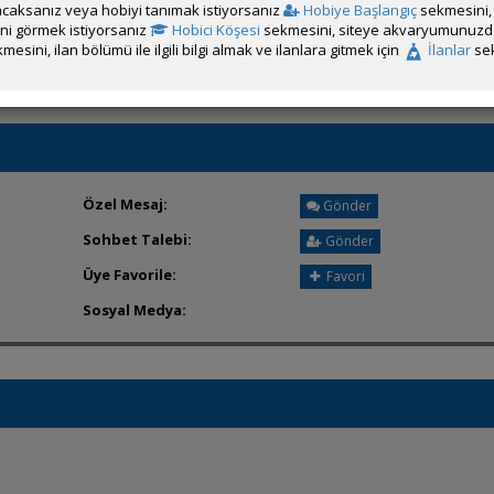
caksanız veya hobiyi tanımak istiyorsanız
Hobiye Başlangıç
sekmesini, 
Üyeden ÖM Almayı Engelle
rini görmek istiyorsanız
Hobici Köşesi
sekmesini, siteye akvaryumunuzda 
mesini, ilan bölümü ile ilgili bilgi almak ve ilanlara gitmek için
İlanlar
sek
Özel Mesaj:
Gönder
Sohbet Talebi:
Gönder
Üye Favorile:
Favori
Sosyal Medya: