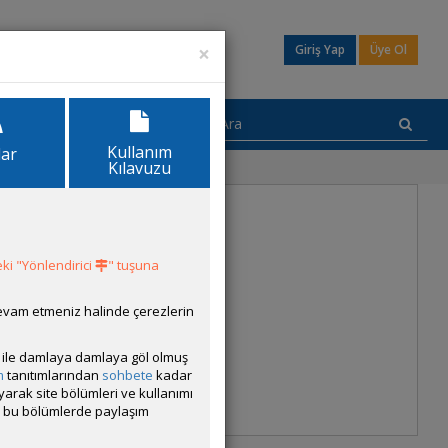
×
Giriş Yap
Üye Ol
Kullanım
lar
Kılavuzu
ki "Yönlendirici
" tuşuna
devam etmeniz halinde çerezlerin
ısı ile damlaya damlaya göl olmuş
m
tanıtımlarından
sohbete
kadar
ayarak site bölümleri ve kullanımı
cak bu bölümlerde paylaşım