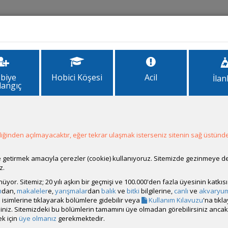
İlanlar
Forum
Site Bilgi
biye
Hobici Köşesi
Acil
İlan
langıç
ğinden açılmayacaktır, eğer tekrar ulaşmak isterseniz sitenin sağ üstünde
Hesap Durumu:
Aktif
Durumu:
Çevrim Dışı
Üyelik Tarihi:
08 Şubat 2025 19:54
ale getirmek amacıyla çerezler (cookie) kullanıyoruz. Sitemizde gezinmeye 
Son Ziyaret:
01 Ağustos 2026 23:45
z.
Toplam Mesaj:
616 [1.13 Gün Ortalaması]
rünüyor. Sitemiz; 20 yılı aşkın bir geçmişi ve 100.000'den fazla üyesinin katk
Paylaşım Sayisı:
9 (Son 6 Ay)
m
dan,
makaleler
e,
yarışmalar
dan
balık
ve
bitki
bilgilerine,
canlı
ve
akvaryu
İlan Sayisı:
isimlerine tıklayarak bölümlere gidebilir veya
Kullanım Kılavuzu
'na tıkl
Üyenin Mesaj ve İlanlarını Gör
bilirsiniz. Sitemizdeki bu bölümlerin tamamını üye olmadan görebilirsiniz an
k için
üye olmanız
gerekmektedir.
Üyenin Açtığı Konuları Gör