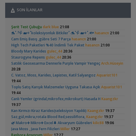
Işık CO2 ve Ekipmanlar
SON İLANLAR
,
Klorlu Suya Girmiş Pipo Filtre
hoppala
02:22
Filtreleme Seçenekleri
,
Apistogramma
30x20x20 Ramshorn
Akvaryum Daki Beyaz İnce Solucanlar
Ahmet53
23:56
Şerit Test Çubuğu
dark blue
21:08
Hongsloi Çiftim Ve
Akvaryumu
Yeni Üye Forumu
(4)
(6)
🐬˚˖𓍢✨໋ 🐋✧˚koleksiyonluk Bitkiler˚˖🐬˚✨໋ 🐋✧˚.🐟
hasancn
21:00
Yavruları
,
Aquasphere Tr Youtube Kanalı
IgorVladimir
23:11
Cam Emiş Basış ,gübre Seti 7 Parça
hasancn
21:00
Akvaryum Dünyasından Haberler
High Tech Paketleri %40 İndimli Tek Paket
hasancn
21:00
,
Vahşi Beta Ve Labirentli Hobicileri, Birleşin!
Cyber_Scout
Bloody Mary Karides
gulec_44
20:36
22:34
Staurogyne Repens
gulec_44
20:36
Labirentliler
Betta Antuta
Leonardit Zeminli
Satılık Geosesarma Dennerle Purple Vampir Yengeç
Arch.Hüseyin
,
Süngerle 24 Saatte Sessiz Artemia Çıkarma
BLGHN
21:15
Akvaryum Kurulumu
(4)
20:28
Malzemeler ve Yemler Forumu
C. Vatoz, Moss, Karides, Lepistes, Katil Salyangoz
Aquarist101
,
Leonardit Zeminli Akvaryum Kurulumu
Belisarius
20:14
19:44
Akvaryum Tanıtımı
Toplu Satış Karışık Malzemeler Uyguna Takasa Açık
Aquarist101
,
Merhaba Bütçem Max 1200 Civarı Sessiz Çift Çıkışlı
berat76
19:44
19:41
Ramshorn Hakkında
37 Litrelik Siyah
Canlı Yemler (grindal,mikrofex,mikrokurt) Hasada H
Kaangzkr
Akvaryum ve Tür Tavsiyesi
Her Şey
Neon Tetra
(123)
19:37
,
Balkondaki Pondum Çok Isınıyor.
İnci Kefali
19:19
Akvaryumum
Kan Kırmızı Kiraz Karides(seleksiyon Yapıldı)
Kaangzkr
19:37
Bitki Akvaryumları Genel
Saz,gül,mikra,rotala Blood Red,sessiliflora,
Kaangzkr
19:37
,
37 Litrelik Siyah Neon Tetra Akvaryumum
Ahmet53
18:02
🌿 Makro➕️ Mikro➕ Excel🌲 Akvaryum Gübreleri
kilic88
19:06
Akvaryum Tanıtımı
Java Moss , Java Fern Filizleri
Miller
17:27
,
Red Mangrove (rhizophora Mangle)
bilentungul
14:43
Elma Salyangozu
Red Mangrove
Rasbora Arıyorum
Miller
17:27
Akvaryum Tanıtımı