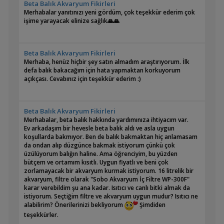
Beta Balık Akvaryum Fikirleri
Merhabalar yanıtınızı yeni gördüm, çok teşekkür ederim çok
işime yarayacak elinize sağlık🙏🙏
Beta Balık Akvaryum Fikirleri
Merhaba, henüz hiçbir şey satın almadım araştırıyorum. İlk
defa balık bakacağım için hata yapmaktan korkuyorum
açıkçası. Cevabınız için teşekkür ederim :)
Beta Balık Akvaryum Fikirleri
Merhabalar, beta balık hakkında yardımınıza ihtiyacım var.
Ev arkadaşım bir hevesle beta balık aldı ve asla uygun
koşullarda bakmıyor. Ben de balık bakmaktan hiç anlamasam
da ondan alıp düzgünce bakmak istiyorum çünkü çok
üzülüyorum balığın haline. Ama öğrenciyim, bu yüzden
bütçem ve ortamım kısıtlı. Uygun fiyatlı ve beni çok
zorlamayacak bir akvaryum kurmak istiyorum. 16 litrelik bir
akvaryum, filtre olarak "Sobo Akvaryum İç Filtre WP-300F"
karar verebildim şu ana kadar. Isıtıcı ve canlı bitki almak da
istiyorum. Seçtiğim filtre ve akvaryum uygun mudur? Isıtıcı ne
alabilirim? Önerilerinizi bekliyorum
Şimdiden
teşekkürler.