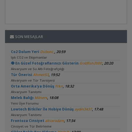
SON MESAJLAR
,
Co2 Dolum Yeri
Duboisi_
20:59
Işık CO2 ve Ekipmanlar
,
🧿 En Güzel Fotoğraflarınızı Gösterin
Goldfish2000
20:20
Akvaryum ve Su Altı Fotoğrafçılığı
,
Tür Önerisi
Ahmet53
19:52
Akvaryum ve Tür Tavsiyesi
,
Orta Amerika'ya Dönüş
Frkn
18:32
Akvaryum Tanıtımı
,
Melek Balığı
Milners
18:08
Yeni Üye Forumu
,
Lowtech Bitkiler İle Hobiye Dönüş
aydin3437
17:48
Akvaryum Tanıtımı
,
Frontoza Cinsiyet
akvaradam
17:34
Cinsiyet ve Tür Belirleme