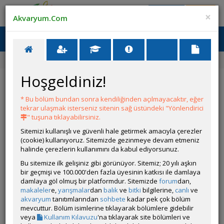
Giriş Yap
Üye Ol
×
Akvaryum.Com
Ana Menü
Toggl
naviga
Ana Sayfa
Forum
Üye Profili
Hoşgeldiniz!
ÖZELLİKLER
* Bu bölüm bundan sonra kendiliğinden açılmayacaktır, eğer
tekrar ulaşmak isterseniz sitenin sağ üstündeki "Yönlendirici
" tuşuna tıklayabilirsiniz.
Sitemizi kullanışlı ve güvenli hale getirmek amacıyla çerezler
(cookie) kullanıyoruz. Sitemizde gezinmeye devam etmeniz
halinde çerezlerin kullanımını da kabul ediyorsunuz.
Kullanıcı Adı:
sepypoem
Bu sitemize ilk gelişiniz gibi görünüyor. Sitemiz; 20 yılı aşkın
Kullanıcı Grubu:
Forum Üyesi
bir geçmişi ve 100.000'den fazla üyesinin katkısı ile damlaya
Geri Bildirimleri:
0 adet mevcut.
damlaya göl olmuş bir platformdur. Sitemizde
forum
dan,
Aldığı Beğeni:
3
makaleler
e,
yarışmalar
dan
balık
ve
bitki
bilgilerine,
canlı
ve
Hesap Durumu:
akvaryum
tanıtımlarından
sohbete
Aktif
kadar pek çok bölüm
Durumu:
mevcuttur. Bölüm isimlerine tıklayarak bölümlere gidebilir
Çevrim Dışı
Üyelik Tarihi:
veya
Kullanım Kılavuzu
'na tıklayarak site bölümleri ve
14 Haziran 2025 21:48