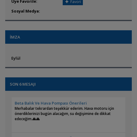
Üye Favorile:
Favori
Sosyal Medya:
İMZA
Eylül
SON 6 MESAJI
Beta Balık Ve Hava Pompası Önerileri
Merhabalar tekrardan teşekkür ederim. Hava motoru için
önerdiklerinizi bugün alacağım, su değişimine de dikkat
edeceğim.🙏🙏