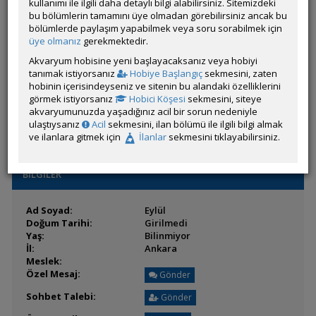
Son Ziyaret:
kullanımı ile ilgili daha detaylı bilgi alabilirsiniz. Sitemizdeki
17 Temmuz 2025 04:38
Toplam Mesaj:
bu bölümlerin tamamını üye olmadan görebilirsiniz ancak bu
6 [0.01 Gün Ortalaması]
Paylaşım Sayisı:
bölümlerde paylaşım yapabilmek veya soru sorabilmek için
0 (Son 6 Ay)
İlan Sayisı:
üye olmanız
gerekmektedir.
Üyenin Mesaj ve İlanlarını Gör
Akvaryum hobisine yeni başlayacaksanız veya hobiyi
tanımak istiyorsanız
Hobiye Başlangıç
sekmesini, zaten
Üyenin Açtığı Konuları Gör
hobinin içerisindeyseniz ve sitenin bu alandaki özelliklerini
görmek istiyorsanız
Hobici Köşesi
sekmesini, siteye
Üyeden ÖM Almayı Engelle
akvaryumunuzda yaşadığınız acil bir sorun nedeniyle
ulaştıysanız
Acil
sekmesini, ilan bölümü ile ilgili bilgi almak
ve ilanlara gitmek için
İlanlar
sekmesini tıklayabilirsiniz.
BİLGİLER
Ad Soyad:
Eylül
Doğum Tarihi:
Girilmedi
Yaş:
Bilinmiyor
İl:
Ankara
Meslek:
Özel Mesaj:
Gönder
Sohbet Talebi:
Gönder