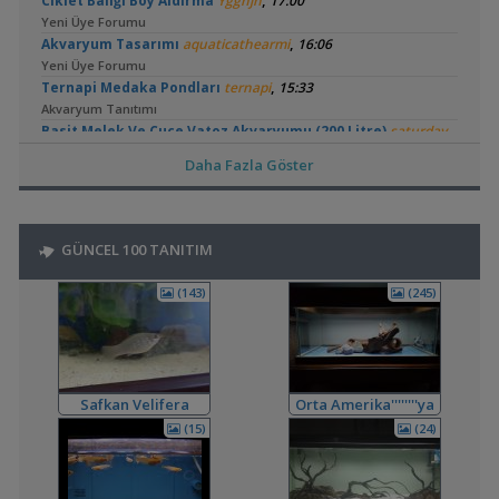
,
Ciklet Balığı Boy Aldırma
Ygghjh
17:00
Yeni Üye Forumu
,
Akvaryum Tasarımı
aquaticathearmi
16:06
Yeni Üye Forumu
,
Ternapi Medaka Pondları
ternapi
15:33
Akvaryum Tanıtımı
,
Basit Melek Ve Cuce Vatoz Akvaryumu (200 Litre)
saturday
14:01
Daha Fazla Göster
Akvaryum Tanıtımı
,
Karidesler Sobo Sf 550f Filtre İçine Kaçabilir Mi
Joec
13:12
Omurgasızlar
,
Bitkili Akvaryuma İlk Adım
saturday
12:45
GÜNCEL 100 TANITIM
Yeni Üye Forumu
15 Litre Akvaryumu Karides Tankına Çevirme ve Tavsiyeler
(143)
(245)
,
ugurbaran
12:28
Akvaryum ve Tür Tavsiyesi
,
👋 Yeni Gelenler Buradan Merhaba Desin
wolk23
12:03
Yeni Üye Forumu
,
Büyükşehir Belediyesi Çalışıyor,gece 3 😊
MasterChiefHakan
Safkan Velifera
Orta Amerika''''''''ya
10:09
Dönüş
(15)
(24)
Yeni Üye Forumu
,
Bitkili Tankda Led Kullanımı
dreamcatcherr
09:15
Işık CO2 ve Ekipmanlar
,
200 Litre Yeni Bitkili Tankım
Gökdeniz Kale
08:33