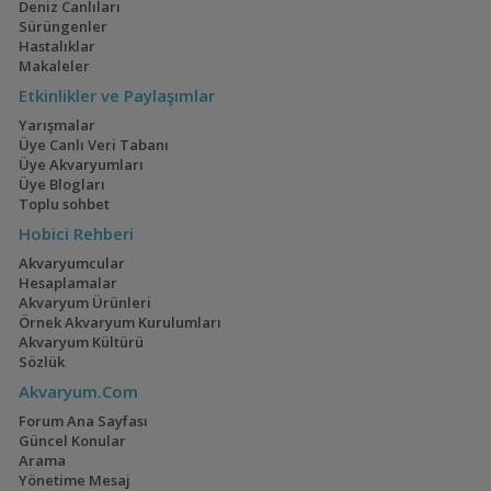
Deniz Canlıları
Sürüngenler
Hastalıklar
Makaleler
Ateşağız
40x40x40
Etkinlikler ve Paylaşımlar
(2)
(2)
Yarışmalar
Üye Canlı Veri Tabanı
Üye Akvaryumları
Üye Blogları
Toplu sohbet
Mavi Melek Karides
110 Litre Japon
Hobici Rehberi
Akvaryumu
(11)
Akvaryumcular
Hesaplamalar
Akvaryum Ürünleri
Örnek Akvaryum Kurulumları
Akvaryum Kültürü
Cyrtocara Moorii
1,5 Yıllık Walstad
Sözlük
Tecrübeleri
(3)
(28)
Akvaryum.Com
Forum Ana Sayfası
Güncel Konular
Arama
Yönetime Mesaj
Geophagus Tapajos
Lampeye