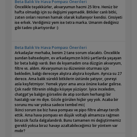
Beta Balık Ve Hava Pompası Önerileri
Öncelikle teşekkürler, akvaryumun hacmi 25 litre. Henüz bir
hafta olmadığı için su değişimi yapmadık. Bitkiler canlı bitki,
zaten onları resmen hamak olarak kullanıyor kendisi. Cinsiyeti
ise erkek. Verdiğimiz yem ise tetra marka. Umarım dediğiniz
gibi tadını çıkartıyordur :)
Beta Balık Ve Hava Pompası Önerileri
Arkadaşlar merhaba, benim 2 tane sorum olacaktı. Öncelikle
ṣundan bahsedeyim, ev arkadaşımızın kötü şartlarda yaşayan
bir beta balığı vardı. Ben de kıyamadım ona düzgün akvaryum,
filtre vs. aldım. Akvaryumun su düzeninin oturması için
bekledim, balığı dereceye alıştıra alıştıra koydum. Ayrıca su 27
derece. Ama balık sürekli bitkilerin üstünde yatıyor, çevreyi
asla keşfetmiyor. Yemek yiyor ama anca önüne kadar gelirse.
Çok nadir filtrenin olduğu köşeye yüzüyor. İyice inceledim,
chatgpt'ye balığın görselini de atıp sordum herhangi bir
hastalığı var mı diye. Gözle görülen hiçbir şey yok. Acaba bir
sorunu mu var yoksa sadece tembel mi:(
İkinci sorum ise biz hava pompası ve pipo filtre almayı tercih
ettik. Ama hava pompası en düşük voltajlı almamıza rağmen
birazcık fazla dalgalandırdı. Bunu tamamen mi değiştirmemiz
gerekli yoksa biraz havayı azaltabileceğimiz bir yöntem var
mıdır?
Şimdiden cevaplarınız için çok teşekkürler :)