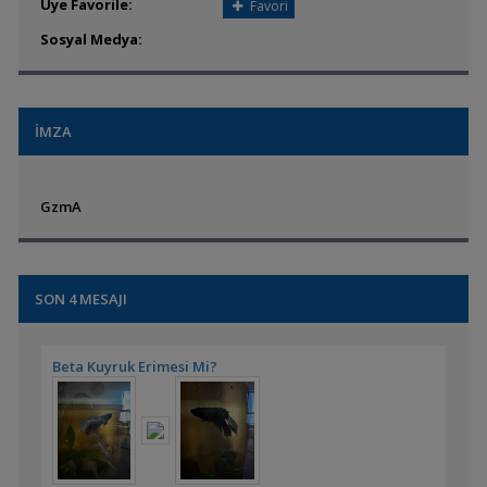
Üye Favorile:
Favori
Sosyal Medya:
İMZA
GzmA
SON 4 MESAJI
Beta Kuyruk Erimesi Mi?