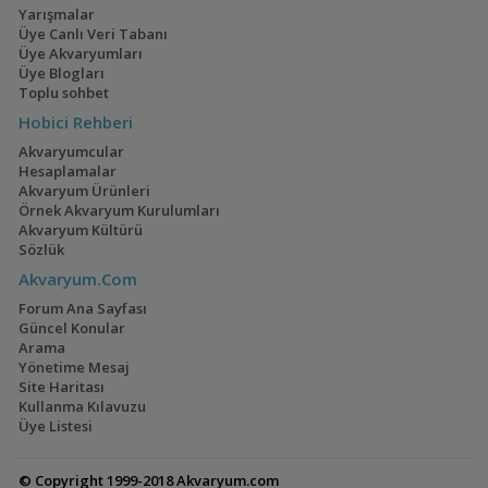
Yarışmalar
Üye Canlı Veri Tabanı
Üye Akvaryumları
Üye Blogları
Toplu sohbet
Mavi Melek Karides
40x40x40
Hobici Rehberi
(2)
Akvaryumcular
Hesaplamalar
Akvaryum Ürünleri
Örnek Akvaryum Kurulumları
Akvaryum Kültürü
Cyrtocara Moorii
110 Litre Japon
Sözlük
Akvaryumu
(3)
(11)
Akvaryum.Com
Forum Ana Sayfası
Güncel Konular
Arama
Yönetime Mesaj
Geophagus Tapajos
1,5 Yıllık Walstad
Site Haritası
Tecrübeleri
(2)
(28)
Kullanma Kılavuzu
Üye Listesi
© Copyright 1999-2018 Akvaryum.com