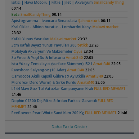
Isıtıcı | Hava Motoru | Filtre | Jilet | Akvaryum
SmallCandyThing
Yavruları
(200 Litre)
,
Catappa Yetişiyorum
Rafayel
22:46
00:14
Bitki Türleri ve Bakımı
Beta
SmallCandyThing
00:14
,
Akvaredden Gelen Bitkiler
Sufisu
21:48
Apistogramma - İvancara Bimaculata
Şahinöztürk
00:11
Bitki Türleri ve Bakımı
Kral Ciklet - Albino Auratus - Lombardoi Kenyi
Malawi market
,
30x20x20
akvaristsaglam
20:15
Betta Antuta
30x20x20 Ramshorn
23:32
Akvaryum Tanıtımı
Akvaryumu
(6)
Kafalı Yunus Yavruları
Malawi market
23:32
,
Japon Balığım Yüzeyde Hava Almaya Çalışıyor
Betta_King
3cm Kafalı Beyaz Yunus Yavruları 300
tetikk
23:26
18:01
Mobilyalı Akvaryum Ve Malzemeler
Ciyus
23:04
Yeni Üye Forumu
Su Piresi & Yeşil Su & Infusoria
Amati340
22:05
,
Karides Akvaryumu: Karideslerim Ölüyor
ugurbaran
17:24
Ista Yüzey Temizleyici (surface Skimmer) I521
Amati340
22:05
Yeni Üye Forumu
Ramshorn Hakkında
Leonardit Zeminli
Ramshorn Salyangoz (10 Adet)
Amati340
22:05
,
Beta Balığında İdeal Damızlık Yaşı Kaç Aydır?
Ygghjh
17:23
Her Şey
Akvaryum Kurulumu
(4)
Osmocote Akıllı Kapsül Gübre ( 9 Ay Etkili)
Amati340
22:05
Yeni Üye Forumu
Microfex( Dero Worm) & Sirke Kurdu
Amati340
22:05
,
Filtre Önerisi
SemihDinçer
17:17
L144 Mavi Göz Tül Vatozlar Kampanyanın Kralı
FULL RED MEHMET
Yeni Üye Forumu
21:46
Tek Co2 Tüpü Aynı Anda 2 Akvaryumda Kullanılır Mı?
Dophin C1300 Dış Filtre Sıfırdan Farksız Garantili
,
FULL RED
GETS34
10:03
Elma Salyangozu
37 Litrelik Siyah
MEHMET
21:46
Işık CO2 ve Ekipmanlar
Güncel
Neon Tetra
Reeflowers Pearl Whıte Sand Kum 200 Kg
,
FULL RED MEHMET
21:46
(123)
Klorlu Suya Girmiş Pipo Filtre
hoppala
02:22
Akvaryumum
Jbl Novo M Vatoz Çöpçü Yemi
FULL RED MEHMET
21:46
Filtreleme Seçenekleri
,
Akvaryum Daki Beyaz İnce Solucanlar
Amazon Hançeri Cryptocoryne Canlı Üreyen Bitkiler
Ahmet53
FULL RED
23:56
Daha Fazla Göster
MEHMET
21:46
Yeni Üye Forumu
,
Aquasphere Tr Youtube Kanalı
Lepistes Otu Ucretsiz / Frogbit 5 Tl
IgorVladimir
ALTEMUR
21:20
23:11