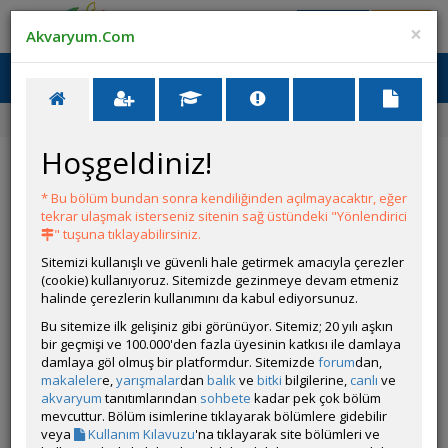
Giriş Yap
Üye Ol
×
Akvaryum.Com
Ana Menü
Toggl
naviga
Ana Sayfa
Forum
Üye Profili
Hoşgeldiniz!
ÖZELLİKLER
* Bu bölüm bundan sonra kendiliğinden açılmayacaktır, eğer
tekrar ulaşmak isterseniz sitenin sağ üstündeki "Yönlendirici
" tuşuna tıklayabilirsiniz.
Sitemizi kullanışlı ve güvenli hale getirmek amacıyla çerezler
(cookie) kullanıyoruz. Sitemizde gezinmeye devam etmeniz
halinde çerezlerin kullanımını da kabul ediyorsunuz.
Kullanıcı Adı:
GzmTnr
Bu sitemize ilk gelişiniz gibi görünüyor. Sitemiz; 20 yılı aşkın
Kullanıcı Grubu:
Forum Üyesi
bir geçmişi ve 100.000'den fazla üyesinin katkısı ile damlaya
Geri Bildirimleri:
0 adet mevcut.
damlaya göl olmuş bir platformdur. Sitemizde
forum
dan,
Aldığı Beğeni:
0
makaleler
e,
yarışmalar
dan
balık
ve
bitki
bilgilerine,
canlı
ve
Hesap Durumu:
akvaryum
tanıtımlarından
sohbete
Aktif
kadar pek çok bölüm
Durumu:
mevcuttur. Bölüm isimlerine tıklayarak bölümlere gidebilir
Çevrim Dışı
Üyelik Tarihi:
veya
Kullanım Kılavuzu
'na tıklayarak site bölümleri ve
02 Temmuz 2026 04:36