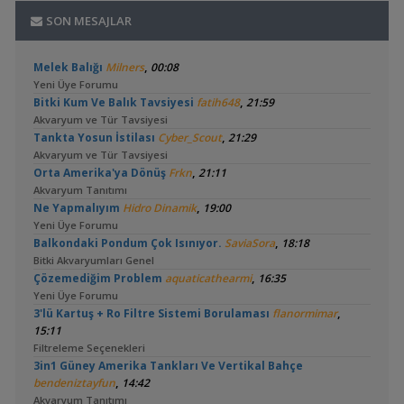
SON MESAJLAR
,
Melek Balığı
Milners
00:08
Yeni Üye Forumu
,
Bitki Kum Ve Balık Tavsiyesi
fatih648
21:59
Akvaryum ve Tür Tavsiyesi
,
Tankta Yosun İstilası
Cyber_Scout
21:29
Akvaryum ve Tür Tavsiyesi
,
Orta Amerika'ya Dönüş
Frkn
21:11
Akvaryum Tanıtımı
,
Ne Yapmalıyım
Hidro Dinamik
19:00
Yeni Üye Forumu
,
Balkondaki Pondum Çok Isınıyor.
SaviaSora
18:18
Bitki Akvaryumları Genel
,
Çözemediğim Problem
aquaticathearmi
16:35
Yeni Üye Forumu
,
3'lü Kartuş + Ro Filtre Sistemi Borulaması
flanormimar
15:11
Filtreleme Seçenekleri
3in1 Güney Amerika Tankları Ve Vertikal Bahçe
,
bendeniztayfun
14:42
Akvaryum Tanıtımı