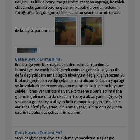
Balığımı 30 ltlik akvaryuma geçirdim catappa yaprağı, kozalak
ekledim,bugünnitrozone geldi bir kapak da ondan ekledim,
fotoğraflar bugün güncel hali, durumu sıkıntılı mı nitrozone
ile kolay toparlanır mı
Beta Kuyruk Erimesi Mi?
Ben balığa yeni bakmaya başladım aslında nişanlımda
fanustaydı evlendik balığı şimdi evimize getirdik, suyunu ilk
defa değiştiricem ama bugün akvaryum değişikliği yapıcam 20
lt olana geçiricem ve dip çekim sifonu alıcam.Catappa yaprağı
ve kozalak eklicem yeni akvaryuma bir de bitki aldım koydum,
şelale filtresi var ısıtıcısı da var. Nitrozene sipariş ettim daha
gelmedi gelince onu da eklicem, fotoyu akvaryum değişikliği
sırasında güncelleyip atayım belli olmuyo ki şu an sürekli bir
yerlerde büzüşük yatıyo, dinlenme yatağı aldım onu koyunca
üzerinde daha net çekebilirim sanırım
Beta Kuyruk Erimesi Mi?
Suyu değiştiricem diye az ekleme yapacaktım. Başlangıç