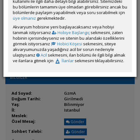
Son Ziyaret:
kullanımı ile ilgili daha detaylı bilgi alabilirsiniz. Sitemizdeki
06 Ağustos 2026 20:37
Toplam Mesaj:
bu bölümlerin tamamını üye olmadan görebilirsiniz ancak bu
6 [0.16 Gün Ortalaması]
Paylaşım Sayisı:
bölümlerde paylaşım yapabilmek veya soru sorabilmek için
4 (Son 6 Ay)
İlan Sayisı:
üye olmanız
gerekmektedir.
Üyenin Mesaj ve İlanlarını Gör
Akvaryum hobisine yeni başlayacaksanız veya hobiyi
tanımak istiyorsanız
Hobiye Başlangıç
sekmesini, zaten
Üyenin Açtığı Konuları Gör
hobinin içerisindeyseniz ve sitenin bu alandaki özelliklerini
görmek istiyorsanız
Hobici Köşesi
sekmesini, siteye
Üyenin ÖM Engelini Kaldır
akvaryumunuzda yaşadığınız acil bir sorun nedeniyle
ulaştıysanız
Acil
sekmesini, ilan bölümü ile ilgili bilgi almak
ve ilanlara gitmek için
İlanlar
sekmesini tıklayabilirsiniz.
BİLGİLER
Ad Soyad:
GzmA
Doğum Tarihi:
Girilmedi
Yaş:
Bilinmiyor
İl:
Istanbul
Meslek:
Özel Mesaj:
Gönder
Sohbet Talebi:
Gönder