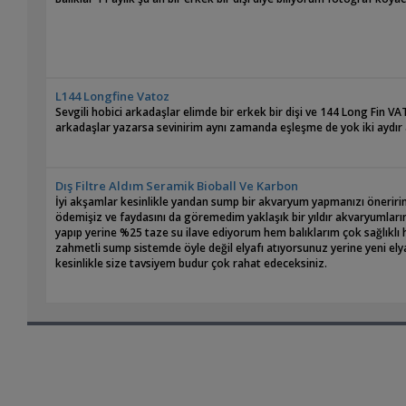
L144 Longfine Vatoz
Sevgili hobici arkadaşlar elimde bir erkek bir dişi ve 144 Long Fin V
arkadaşlar yazarsa sevinirim aynı zamanda eşleşme de yok iki aydı
Dış Filtre Aldım Seramik Bioball Ve Karbon
İyi akşamlar kesinlikle yandan sump bir akvaryum yapmanızı öneririm
ödemişiz ve faydasını da göremedim yaklaşık bir yıldır akvaryumlar
yapıp yerine %25 taze su ilave ediyorum hem balıklarım çok sağlıklı 
zahmetli sump sistemde öyle değil elyafı atıyorsunuz yerine yeni ely
kesinlikle size tavsiyem budur çok rahat edeceksiniz.