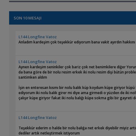
SON 10 MESAJI
L144 Longfine Vatoz
Anladım kardeşim çok teşekkür ediyorum bana vakit ayırdın hakkını 
L144 Longfine Vatoz
Aynen kardeşim seninkiler çok bariz çok net benimkilere diğer Yoruml
da bana göre de bir nolu resim erkek iki nolu resim dişi bütün proble
santimken aldım
İşin en enteresan kısmı bir nolu balık küp koydum küpe giriyor küpü 
ediyorum iki nolu balık girer mi diye ama girmedi o yüzden de iki no
çalışır küpe giriyor fakat iki nolu balığı küpe sokma gibi bir gayreti 
L144 Longfine Vatoz
Teşekkür ederim o halde bir nolu balığa net erkek diyebilir miyiz artı
dediler artık netleştirmek istiyorum