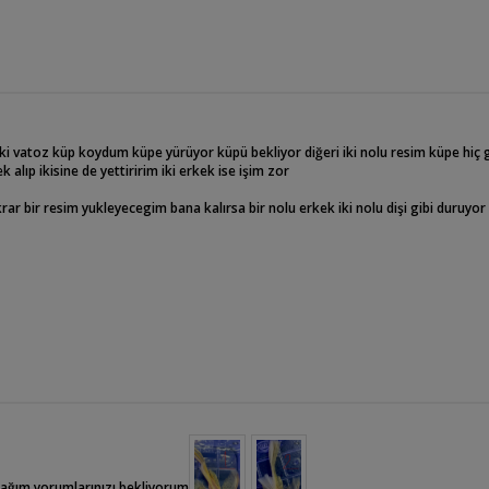
 tanesi aralıklarla öldü geri kalan beş tanesi Bir şey diyebildim hep daha sonra ü
 nolu balık da bıyıklar boynuzlar belirlenmeye başladı ben şu an bir erkek bir d
er dişi ya da erkek alacağım kısacası cinsiyetlerini netleştirmek istiyorum arkadaş
deki vatoz küp koydum küpe yürüyor küpü bekliyor diğeri iki nolu resim küpe hiç 
 alıp ikisine de yettiririm iki erkek ise işim zor
rar bir resim yukleyecegim bana kalırsa bir nolu erkek iki nolu dişi gibi duruyor
yacağım yorumlarınızı bekliyorum