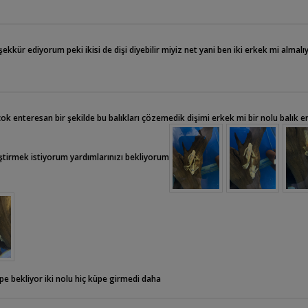
kkür ediyorum peki ikisi de dişi diyebilir miyiz net yani ben iki erkek mi almalı
k enteresan bir şekilde bu balıkları çözemedik dişimi erkek mi bir nolu balık e
ştirmek istiyorum yardımlarınızı bekliyorum
e bekliyor iki nolu hiç küpe girmedi daha
z üç santimdi balıklar aldığımda alali tam bir yıl oldu bana balıklar geldiğinde