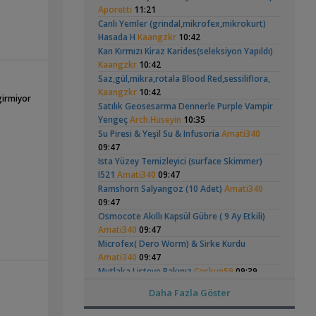
Head Üreme Süreci
Vatoz Akvaryumu
(41)
ç kişiyi
Aporetti
11:21
,
Akvaryum Tasarımı
mahirbs1
23:25
Vlog
(200 Litre)
işi diye
Canlı Yemler (grindal,mikrofex,mikrokurt)
Yeni Üye Forumu
lar
Hasada H
Kaangzkr
10:42
,
Co2 Dolum Yeri
Duboisi_
20:59
Kan Kırmızı Kiraz Karides(seleksiyon Yapıldı)
Işık CO2 ve Ekipmanlar
Kaangzkr
10:42
,
Tür Önerisi
Ahmet53
19:52
Apistogramma
30x20x20 Ramshorn
Saz,gül,mikra,rotala Blood Red,sessiliflora,
Akvaryum ve Tür Tavsiyesi
Hongsloi Çiftim Ve
Akvaryumu
(4)
(6)
Kaangzkr
10:42
Lowtech Bitkiler İle Hobiye Dönüş
girmiyor
Yavruları
Satılık Geosesarma Dennerle Purple Vampir
,
aydin3437
17:48
Yengeç
Arch.Hüseyin
10:35
Akvaryum Tanıtımı
Su Piresi & Yeşil Su & Infusoria
Amati340
,
Frontoza Cinsiyet
akvaradam
17:34
09:47
Cinsiyet ve Tür Belirleme
Betta Antuta
Leonardit Zeminli
Ista Yüzey Temizleyici (surface Skimmer)
,
Ciklet Balığı Boy Aldırma
Ygghjh
17:00
Akvaryum Kurulumu
I521
Amati340
09:47
(4)
Yeni Üye Forumu
Ramshorn Salyangoz (10 Adet)
Amati340
Basit Melek Ve Cuce Vatoz Akvaryumu
09:47
,
(200 Litre)
saturday
14:01
Osmocote Akıllı Kapsül Gübre ( 9 Ay Etkili)
Akvaryum Tanıtımı
Amati340
09:47
Karidesler Sobo Sf 550f Filtre İçine
Microfex( Dero Worm) & Sirke Kurdu
,
Kaçabilir Mi
Joec
13:12
Ramshorn Hakkında
37 Litrelik Siyah
Amati340
09:47
Her Şey
Neon Tetra
Omurgasızlar
(123)
Akvaryumum
Mutlaka Listeye Bakınız
Coskun59
09:39
,
Bitkili Akvaryuma İlk Adım
saturday
12:45
Dophin C1300 Dış Filtre Sıfırdan Farksız
Daha Fazla Göster
Garantili
FULL RED MEHMET
08:37
Yeni Üye Forumu
👋 Yeni Gelenler Buradan Merhaba Desin
Reeflowers Pearl Whıte Sand Kum 200 Kg