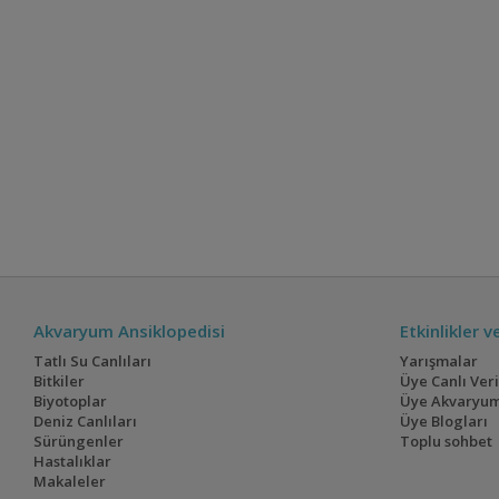
Akvaryum Ansiklopedisi
Etkinlikler 
Tatlı Su Canlıları
Yarışmalar
Bitkiler
Üye Canlı Ver
Biyotoplar
Üye Akvaryum
Deniz Canlıları
Üye Blogları
Sürüngenler
Toplu sohbet
Hastalıklar
Makaleler