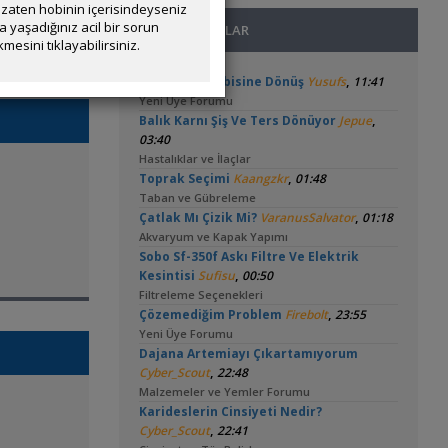
zaten hobinin içerisindeyseniz
yaşadığınız acil bir sorun
SON MESAJLAR
mesini tıklayabilirsiniz.
,
Akvaryum Hobisine Dönüş
Yusufs
11:41
Yeni Üye Forumu
,
Balık Karnı Şiş Ve Ters Dönüyor
Jepue
03:40
Hastalıklar ve İlaçlar
,
Toprak Seçimi
Kaangzkr
01:48
Taban ve Gübreleme
,
Çatlak Mı Çizik Mi?
VaranusSalvator
01:18
Akvaryum ve Kapak Yapımı
Sobo Sf-350f Askı Filtre Ve Elektrik
,
Kesintisi
Sufisu
00:50
Filtreleme Seçenekleri
,
Çözemediğim Problem
Firebolt
23:55
Yeni Üye Forumu
Dajana Artemiayı Çıkartamıyorum
,
Cyber_Scout
22:48
Malzemeler ve Yemler Forumu
Karideslerin Cinsiyeti Nedir?
,
Cyber_Scout
22:41