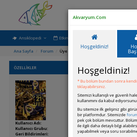
Akvaryum.Com
Ansiklopedi
Etkinlik-Paylaşım
Rehber
Hoşgeldiniz!
Ho
Baş
Ana Sayfa
Forum
Üye Profili
Hoşgeldiniz!
ÖZELLİKLER
* Bu bölüm bundan sonra kendili
tıklayabilirsiniz.
Sitemizi kullanışlı ve güvenli h
kullanımını da kabul ediyorsunu
Bu sitemize ilk gelişiniz gibi gö
bir platformdur. Sitemizde
foru
pek çok bölüm mevcuttur. Bölüm 
Kullanıcı Adı:
Gursel
ile ilgili daha detaylı bilgi ala
Kullanıcı Grubu:
Forum Üyesi
yapabilmek veya soru sorabilme
Geri Bildirimleri:
0 adet mevcut.