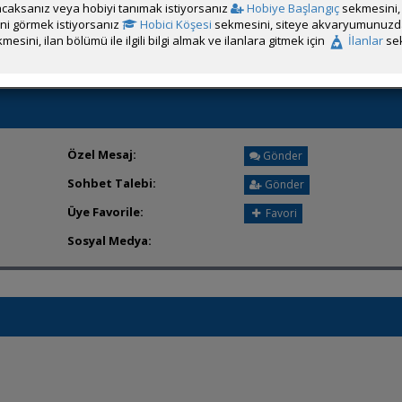
caksanız veya hobiyi tanımak istiyorsanız
Hobiye Başlangıç
sekmesini, 
Üyenin ÖM Engelini Kaldır
rini görmek istiyorsanız
Hobici Köşesi
sekmesini, siteye akvaryumunuzda 
mesini, ilan bölümü ile ilgili bilgi almak ve ilanlara gitmek için
İlanlar
sek
Özel Mesaj:
Gönder
Sohbet Talebi:
Gönder
Üye Favorile:
Favori
Sosyal Medya: