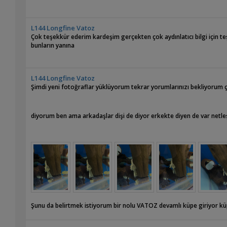
L144 Longfine Vatoz
Çok teşekkür ederim kardeşim gerçekten çok aydınlatıcı bilgi için teşe
bunların yanına
L144 Longfine Vatoz
Şimdi yeni fotoğraflar yüklüyorum tekrar yorumlarınızı bekliyorum ço
diyorum ben ama arkadaşlar dişi de diyor erkekte diyen de var netle
Şunu da belirtmek istiyorum bir nolu VATOZ devamlı küpe giriyor küp
Ben bu balıkları Tekirdağ’da Mustafa Bayram kardeşimizden aldım henü