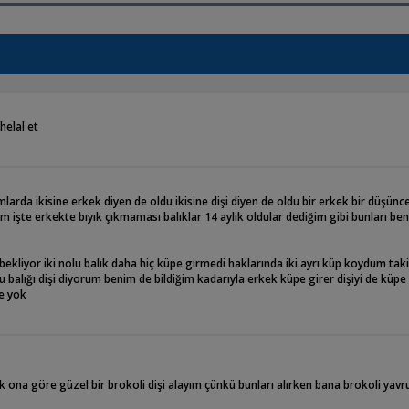
helal et
arda ikisine erkek diyen de oldu ikisine dişi diyen de oldu bir erkek bir düşün
m işte erkekte bıyık çıkmaması balıklar 14 aylık oldular dediğim gibi bunları ben
bekliyor iki nolu balık daha hiç küpe girmedi haklarında iki ayrı küp koydum tak
lu balığı dişi diyorum benim de bildiğim kadarıyla erkek küpe girer dişiyi de kü
de yok
k ona göre güzel bir brokoli dişi alayım çünkü bunları alırken bana brokoli yavru