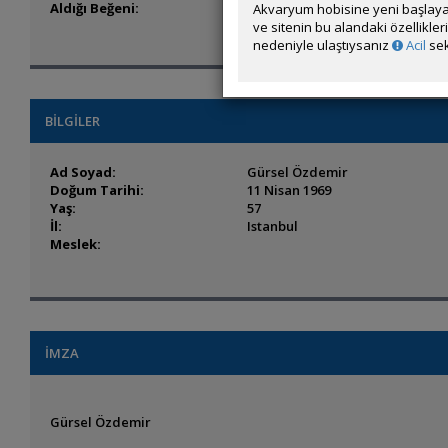
Aldığı Beğeni:
4
Akvaryum hobisine yeni başlaya
ve sitenin bu alandaki özellikle
nedeniyle ulaştıysanız
Acil
sek
BİLGİLER
Ad Soyad:
Gürsel Özdemir
Doğum Tarihi:
11 Nisan 1969
Yaş:
57
İl:
Istanbul
Meslek:
İMZA
Gürsel Özdemir