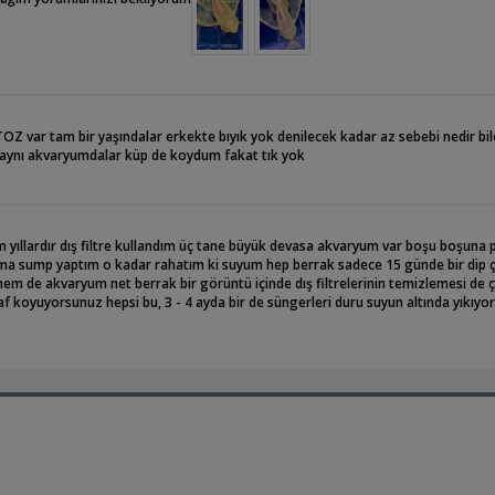
ATOZ var tam bir yaşındalar erkekte bıyık yok denilecek kadar az sebebi nedir bi
r aynı akvaryumdalar küp de koydum fakat tık yok
 yıllardır dış filtre kullandım üç tane büyük devasa akvaryum var boşu boşuna 
ıma sump yaptım o kadar rahatım ki suyum hep berrak sadece 15 günde bir dip 
hem de akvaryum net berrak bir görüntü içinde dış filtrelerinin temizlemesi de 
af koyuyorsunuz hepsi bu, 3 - 4 ayda bir de süngerleri duru suyun altında yıkıy