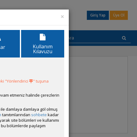
×
Giriş Yap
Üye Ol
Kullanım
lar
Kılavuzu
ki "Yönlendirici
" tuşuna
devam etmeniz halinde çerezlerin
ısı ile damlaya damlaya göl olmuş
m
tanıtımlarından
sohbete
kadar
ayarak site bölümleri ve kullanımı
cak bu bölümlerde paylaşım