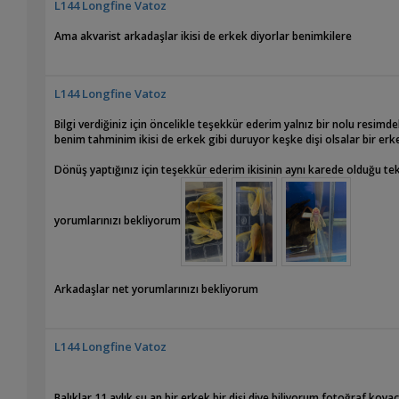
L144 Longfine Vatoz
santimdi aşağı yukarı iki aylık falan olmalı on tane yavru almıştım beş
sattım bu iki dişiyi de kendime tuttum ama daha sonra küçük küçük bir
Ama akvarist arkadaşlar ikisi de erkek diyorlar benimkilere
biliyorum inşallah öyledirler aksi taktirde bu bunların iki senede bir
yardımcı olursanız sevinirim
L144 Longfine Vatoz
Bilgi verdiğiniz için öncelikle teşekkür ederim yalnız bir nolu resim
benim tahminim ikisi de erkek gibi duruyor keşke dişi olsalar bir erkek
Dönüş yaptığınız için teşekkür ederim ikisinin aynı karede olduğu tek
yorumlarınızı bekliyorum
Arkadaşlar net yorumlarınızı bekliyorum
L144 Longfine Vatoz
Balıklar 11 aylık şu an bir erkek bir dişi diye biliyorum fotoğraf ko