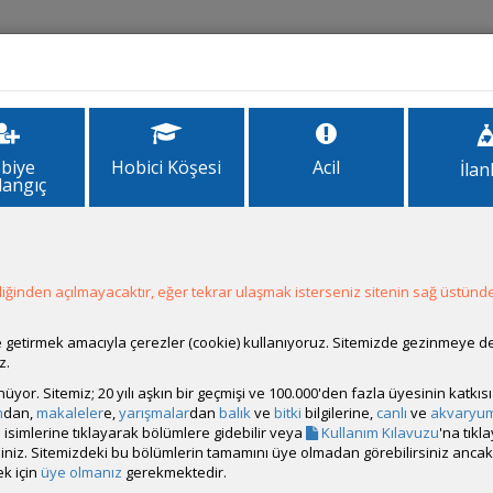
İlanlar
Forum
Site Bilgi
biye
Hobici Köşesi
Acil
İlan
langıç
ğinden açılmayacaktır, eğer tekrar ulaşmak isterseniz sitenin sağ üstünde
Hesap Durumu:
Aktif
Durumu:
Çevrim Dışı
Üyelik Tarihi:
03 Nisan 2013 10:31
ale getirmek amacıyla çerezler (cookie) kullanıyoruz. Sitemizde gezinmeye 
Son Ziyaret:
27 Temmuz 2026 09:18
z.
Toplam Mesaj:
28 [0.01 Gün Ortalaması]
rünüyor. Sitemiz; 20 yılı aşkın bir geçmişi ve 100.000'den fazla üyesinin katk
Paylaşım Sayisı:
10 (Son 6 Ay)
m
dan,
makaleler
e,
yarışmalar
dan
balık
ve
bitki
bilgilerine,
canlı
ve
akvaryu
İlan Sayisı:
1
isimlerine tıklayarak bölümlere gidebilir veya
Kullanım Kılavuzu
'na tıkl
Üyenin Mesaj ve İlanlarını Gör
bilirsiniz. Sitemizdeki bu bölümlerin tamamını üye olmadan görebilirsiniz an
k için
üye olmanız
gerekmektedir.
Üyenin Açtığı Konuları Gör