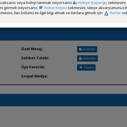
caksanız veya hobiyi tanımak istiyorsanız
Hobiye Başlangıç
sekmesini, 
Üyeden ÖM Almayı Engelle
rini görmek istiyorsanız
Hobici Köşesi
sekmesini, siteye akvaryumunuzda 
mesini, ilan bölümü ile ilgili bilgi almak ve ilanlara gitmek için
İlanlar
sek
Özel Mesaj:
Gönder
Sohbet Talebi:
Gönder
Üye Favorile:
Favori
Sosyal Medya: