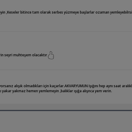
in ,Keseler bitince tam olarak serbes yüzmeye başlarlar ozaman yemleyebilrsin
erin seyri muhteşem olacaktır
orsanız alışık olmadıkları için kaçarlar.AKVARYUMUN Işığını hep aynı saat aralık
ığı yakar yakmaz hemen yemlemeyin ,balıklar ışığa alışnca yem verin.