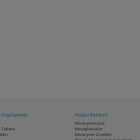
ve Paylaşımlar
Hobici Rehberi
Akvaryumcular
i Tabanı
Hesaplamalar
ları
Akvaryum Ürünleri