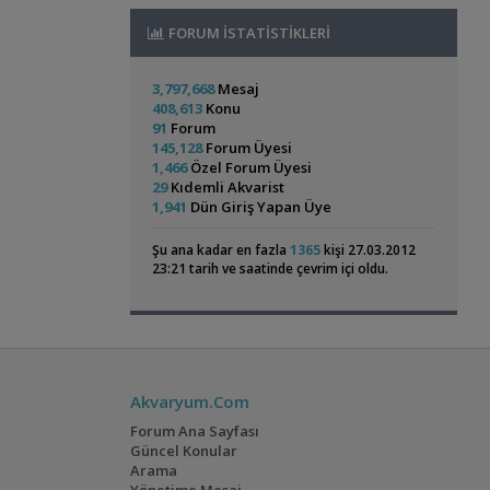
darknessmania
,
avcılarlı
,
Feanor
,
İnci
Akvaryum ve Tür Tavsiyesi
Su Piresi 200 - 300 Adet 100 Tl
Kefali
,
Antepli
,
eren3rll
,
abdullahguler
,
FORUM İSTATİSTİKLERİ
Balkondaki Pondum Çok Isınıyor.
İnci
Burak PEKDEMİR
,
barsbingul
,
Öğretmen
CevdetSERBEST
11:42
,
Kefali
19:19
Ali
,
oguzhn
,
birkayaydin
,
Moss Teli
CevdetSERBEST
11:42
Colombian Tetra
Bitkili Canlı Doğuran
Bitki Akvaryumları Genel
Gold Laser Corydoras (3d-6e)
Emirk
10:58
Ve Yavru
3,797,668
Mesaj
(3)
(36)
37 Litrelik Siyah Neon Tetra
🐬˚˖𓍢✨໋ 🐋✧˚koleksiyonluk Bitkiler˚˖🐬˚✨໋ 🐋✧˚.
Akvaryumum
408,613
Konu
,
Akvaryumum
Ahmet53
18:02
🐟
91
Forum
hasancn
10:04
Akvaryum Tanıtımı
145,128
Forum Üyesi
Cam Emiş Basış ,gübre Seti 7 Parça
hasancn
Red Mangrove (rhizophora Mangle)
1,466
Özel Forum Üyesi
10:04
,
bilentungul
14:43
29
Kıdemli Akvarist
High Tech Paketleri %40 İndimli Tek Paket
Electric Blue Acara
60x40x40 Walstad
Akvaryum Tanıtımı
1,941
Dün Giriş Yapan Üye
hasancn
10:04
Dwarf Puffer / Pea Puffer Türkiye’de
(4)
(36)
Caridina Serratirostris ( Ninja Karides)
,
Besleyenler
Future07
14:25
Şu ana kadar en fazla
1365
kişi 27.03.2012
dream07
09:52
Diğer Tatlı Su Canlıları
23:21 tarih ve saatinde çevrim içi oldu.
Akvaryum Kumu (katışıksız Midye Kırığı Kum)
135 Lt Akvaryum İçin Bu Canlı Sayısı
dream07
09:52
,
Fazla Mı?
Betta_King
12:01
Melek Çifti Yumurta Diziyor
dream07
09:52
Yeni Üye Forumu
Geophagus Red
160x60x60
Çift Kribensisler Düzenli Yavru Veren 5 Çift
,
Betamda Kuyruk Erimesi Mi Var?
runfile
Head Tapajos
Akvaryumum
(13)
(3)
dream07
09:52
10:14
Akvaryumların İhtiyaçları
GETS34
09:39
Yeni Üye Forumu
Akvaryum.Com
Uygun Yerli Üretim Ivanacara Bimaculata
,
Yeni Tetra Akvaryumum
Hasan117
10:08
Yavruları
flanormimar
09:11
Forum Ana Sayfası
Akvaryum Tanıtımı
Dev Demasoni Kolonisi 8dişi 2 Erkek
Güncel Konular
,
Ternapi Küçük Bir Su Birikintisi
ternapi
Ateşağız
İwagumi
Arama
mendos06
09:01
01:42