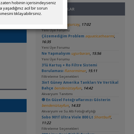
zaten hobinin içerisindeyseniz
yaşadığınız acil bir sorun
SON MESAJLAR
mesini tıklayabilirsiniz.
,
Melek Balığı
ogurcay
17:02
Yeni Üye Forumu
,
Çözemediğim Problem
aquaticathearmi
16:35
Yeni Üye Forumu
,
Ne Yapmalıyım
ugurbaran
15:56
Yeni Üye Forumu
3'lü Kartuş + Ro Filtre Sistemi
,
Borulaması
flanormimar
15:11
Filtreleme Seçenekleri
3in1 Güney Amerika Tankları Ve Vertikal
,
Bahçe
bendeniztayfun
14:42
Akvaryum Tanıtımı
🧿 En Güzel Fotoğraflarınızı Gösterin
,
bendeniztayfun
14:33
Akvaryum ve Su Altı Fotoğrafçılığı
,
Sobo 901f Ultra Viole 800 Lt
Shortbuff
11:22
Filtreleme Seçenekleri