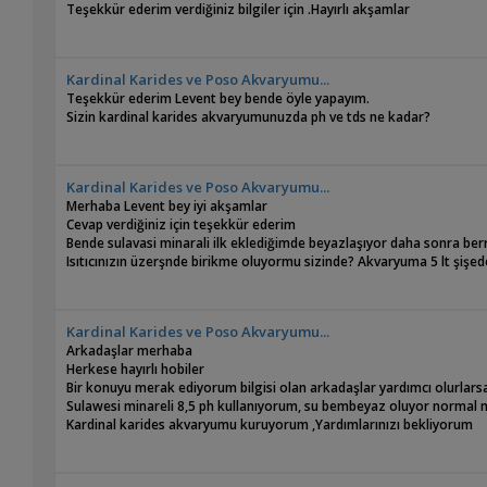
Teşekkür ederim verdiğiniz bilgiler için .Hayırlı akşamlar
Kardinal Karides ve Poso Akvaryumu...
Teşekkür ederim Levent bey bende öyle yapayım.
Sizin kardinal karides akvaryumunuzda ph ve tds ne kadar?
Kardinal Karides ve Poso Akvaryumu...
Merhaba Levent bey iyi akşamlar
Cevap verdiğiniz için teşekkür ederim
Bende sulavasi minarali ilk eklediğimde beyazlaşıyor daha sonra berra
Isıtıcınızın üzerşnde birikme oluyormu sizinde? Akvaryuma 5 lt şiş
Kardinal Karides ve Poso Akvaryumu...
Arkadaşlar merhaba
Herkese hayırlı hobiler
Bir konuyu merak ediyorum bilgisi olan arkadaşlar yardımcı olurlars
Sulawesi minareli 8,5 ph kullanıyorum, su bembeyaz oluyor normal m
Kardinal karides akvaryumu kuruyorum ,Yardımlarınızı bekliyorum