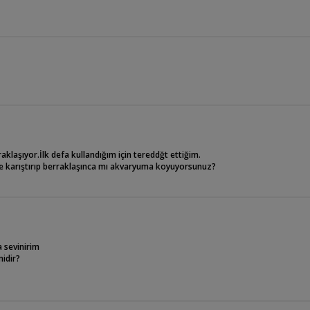
klaşıyor.İlk defa kullandığım için tereddğt ettiğim.
ede karıştırıp berraklaşınca mı akvaryuma koyuyorsunuz?
a sevinirim
idir?