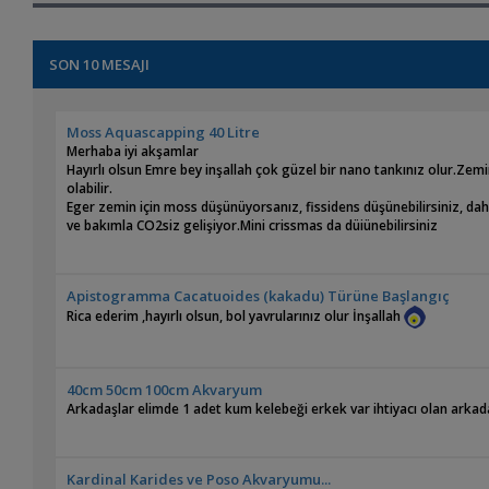
SON 10 MESAJI
Moss Aquascapping 40 Litre
Merhaba iyi akşamlar
Hayırlı olsun Emre bey inşallah çok güzel bir nano tankınız olur.Zem
olabilir.
Eger zemin için moss düşünüyorsanız, fissidens düşünebilirsiniz, daha
ve bakımla CO2siz gelişiyor.Mini crissmas da düiünebilirsiniz
Apistogramma Cacatuoides (kakadu) Türüne Başlangıç
Rica ederim ,hayırlı olsun, bol yavrularınız olur İnşallah
40cm 50cm 100cm Akvaryum
Arkadaşlar elimde 1 adet kum kelebeği erkek var ihtiyacı olan arka
Kardinal Karides ve Poso Akvaryumu...