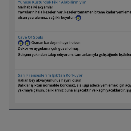
Yunusu Kusturduk Fikir Alabilirmiyim
Merhaba iyi akşamlar
Yavruların hala keseleri var ,keseler tamamen bitene kadar yemlemey
olsun yavrularınız, sağlıklı büyütün
Cave Of Souls
Osman kardeşim hayırlı olsun
Dekor ve uygulama çok güzel olmuş.
Gelişimi yakından takip ediyorum, tam anlamıyla geliştiğinde bştkil
Sarı Prenseslerim Işık’tan Korkuyor
Hakan bey akvaryumunuz hayırlı olsun
Balıklar ışıktan normalde korkmaz, siz ışığı adece yemlemek için açıy
yakmaya çalışın, balıklarınız buna alışacaktır ve kaçmıyacaklardır.Iş