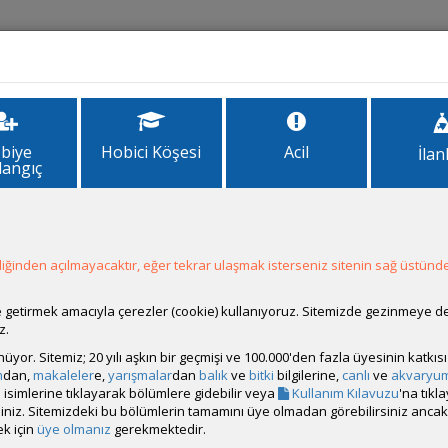
İlanlar
Forum
Site Bilgi
biye
Hobici Köşesi
Acil
İlan
langıç
ğinden açılmayacaktır, eğer tekrar ulaşmak isterseniz sitenin sağ üstünde
Hesap Durumu:
Aktif
Durumu:
Çevrim Dışı
Üyelik Tarihi:
13 Mayıs 2012 19:54
ale getirmek amacıyla çerezler (cookie) kullanıyoruz. Sitemizde gezinmeye 
Son Ziyaret:
Dün 11:26
z.
Toplam Mesaj:
109 [0.02 Gün Ortalaması]
rünüyor. Sitemiz; 20 yılı aşkın bir geçmişi ve 100.000'den fazla üyesinin katk
Paylaşım Sayisı:
0 (Son 6 Ay)
m
dan,
makaleler
e,
yarışmalar
dan
balık
ve
bitki
bilgilerine,
canlı
ve
akvaryu
İlan Sayisı:
3
isimlerine tıklayarak bölümlere gidebilir veya
Kullanım Kılavuzu
'na tıkl
Üyenin Mesaj ve İlanlarını Gör
bilirsiniz. Sitemizdeki bu bölümlerin tamamını üye olmadan görebilirsiniz an
k için
üye olmanız
gerekmektedir.
Üyenin Açtığı Konuları Gör