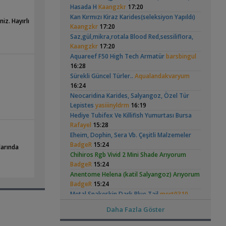
Hongsloi Çiftim Ve
Vatoz Akvaryumu
(4)
(41)
Hasada H
Kaangzkr
17:20
Dıy - Akvaryum Aydınlatması Hakkında
Yavruları
(200 Litre)
Kan Kırmızı Kiraz Karides(seleksiyon Yapıldı)
,
Bilgi
Minics
01:42
iz. Hayırlı
Kaangzkr
17:20
Yeni Üye Forumu
Saz,gül,mikra,rotala Blood Red,sessiliflora,
130 Lt 50+ Lepistes İçin8.500 Tl Bütçeli
Kaangzkr
17:20
,
Dışfiltre
Serpent
00:15
Betta Antuta
30x20x20 Ramshorn
Aquareef F50 High Tech Armatür
barsbingul
Yeni Üye Forumu
Akvaryumu
(6)
16:28
,
Catappa Yetişiyorum
Rafayel
22:46
Sürekli Güncel Türler..
Aqualandakvaryum
Bitki Türleri ve Bakımı
16:24
,
Akvaredden Gelen Bitkiler
Sufisu
21:48
Neocaridina Karides, Salyangoz, Özel Tür
Bitki Türleri ve Bakımı
Lepistes
yasiiinyldrm
16:19
,
30x20x20
akvaristsaglam
20:15
Ramshorn Hakkında
Leonardit Zeminli
Hediye Tubifex Ve Killifish Yumurtası Bursa
Akvaryum Tanıtımı
Her Şey
Akvaryum Kurulumu
Rafayel
15:28
(4)
Japon Balığım Yüzeyde Hava Almaya
Eheim, Dophin, Sera Vb. Çeşitli Malzemeler
,
Çalışıyor
Betta_King
18:01
BadgeR
15:24
Yeni Üye Forumu
larında
Chihiros Rgb Vivid 2 Mini Shade Arıyorum
Karides Akvaryumu: Karideslerim
BadgeR
15:24
,
Ölüyor
ugurbaran
17:24
Anentome Helena (katil Salyangoz) Arıyorum
Yeni Üye Forumu
Elma Salyangozu
37 Litrelik Siyah
BadgeR
15:24
Beta Balığında İdeal Damızlık Yaşı Kaç
Güncel
Neon Tetra
(123)
,
Akvaryumum
Aydır?
Metal Snakeskin Dark Blue Tail
Ygghjh
17:23
mert0310
14:38
Yeni Üye Forumu
Daha Fazla Göster
,
Filtre Önerisi
Apistogramma - İvancara Bimaculata
SemihDinçer
17:17
Şahinöztürk
14:16
Yeni Üye Forumu