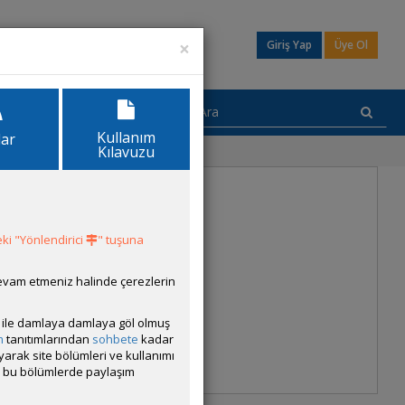
×
Giriş Yap
Üye Ol
Kullanım
lar
Kılavuzu
ki "Yönlendirici
" tuşuna
devam etmeniz halinde çerezlerin
ısı ile damlaya damlaya göl olmuş
m
tanıtımlarından
sohbete
kadar
ayarak site bölümleri ve kullanımı
cak bu bölümlerde paylaşım