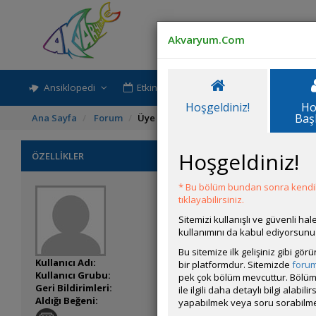
Akvaryum.Com
Ansiklopedi
Etkinlik-Paylaşım
Rehber
Hoşgeldiniz!
Ho
Baş
Ana Sayfa
Forum
Üye Profili
Hoşgeldiniz!
ÖZELLİKLER
* Bu bölüm bundan sonra kendili
tıklayabilirsiniz.
Sitemizi kullanışlı ve güvenli h
kullanımını da kabul ediyorsunu
Bu sitemize ilk gelişiniz gibi gö
Kullanıcı Adı:
Balikcidede
bir platformdur. Sitemizde
foru
Kullanıcı Grubu:
Forum Üyesi
pek çok bölüm mevcuttur. Bölüm 
Geri Bildirimleri:
76 adet mevcut.
ile ilgili daha detaylı bilgi ala
Aldığı Beğeni:
38
yapabilmek veya soru sorabilme