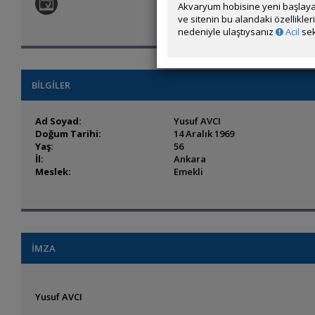
Akvaryum hobisine yeni başlaya
ve sitenin bu alandaki özellikle
nedeniyle ulaştıysanız
Acil
sek
BİLGİLER
Ad Soyad:
Yusuf AVCI
Doğum Tarihi:
14 Aralık 1969
Yaş:
56
İl:
Ankara
Meslek:
Emekli
İMZA
Yusuf AVCI