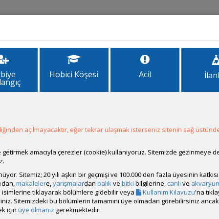
İlanlar
Forum
Site Bilgi
biye
Hobici Köşesi
Acil
İlan
langıç
ğinden açılmayacaktır, eğer tekrar ulaşmak isterseniz sitenin sağ üstünde
Hesap Durumu:
Aktif
Durumu:
Çevrim Dışı
Üyelik Tarihi:
30 Ocak 2018 00:32
ale getirmek amacıyla çerezler (cookie) kullanıyoruz. Sitemizde gezinmeye 
Son Ziyaret:
10 Saat 24 Dakika
önce
z.
Toplam Mesaj:
19 [0.01 Gün Ortalaması]
rünüyor. Sitemiz; 20 yılı aşkın bir geçmişi ve 100.000'den fazla üyesinin katk
Paylaşım Sayisı:
0 (Son 6 Ay)
m
dan,
makaleler
e,
yarışmalar
dan
balık
ve
bitki
bilgilerine,
canlı
ve
akvaryu
İlan Sayisı:
1
isimlerine tıklayarak bölümlere gidebilir veya
Kullanım Kılavuzu
'na tıkl
Üyenin Mesaj ve İlanlarını Gör
bilirsiniz. Sitemizdeki bu bölümlerin tamamını üye olmadan görebilirsiniz an
k için
üye olmanız
gerekmektedir.
Üyenin Açtığı Konuları Gör