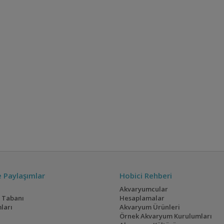
ve Paylaşımlar
Hobici Rehberi
Akvaryumcular
i Tabanı
Hesaplamalar
ları
Akvaryum Ürünleri
Örnek Akvaryum Kurulumları