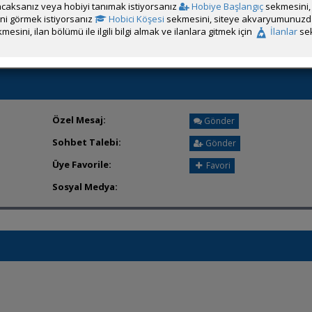
caksanız veya hobiyi tanımak istiyorsanız
Hobiye Başlangıç
sekmesini, 
Üyenin ÖM Engelini Kaldır
rini görmek istiyorsanız
Hobici Köşesi
sekmesini, siteye akvaryumunuzda 
mesini, ilan bölümü ile ilgili bilgi almak ve ilanlara gitmek için
İlanlar
sek
Özel Mesaj:
Gönder
Sohbet Talebi:
Gönder
Üye Favorile:
Favori
Sosyal Medya: