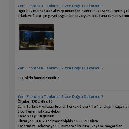
Yeni Frontoza Tankım :) Sizce Doğru Dekormu ?
Ugur bey merhabalar akvaryumumdan 2 adet mağara şekli vermiş olduğ
erkek ve 3 dişi için gayet uygun bir akvaryum olduğunu düşünüyoru
Yeni Frontoza Tankım :) Sizce Doğru Dekormu ?
Peki sizin öneriniz nedir ?
Yeni Frontoza Tankım :) Sizce Doğru Dekormu ?
Ölçüler: 120 x 45 x 60
Canlı Türleri: Frontoza brundi 1 erkek 6 dişi / 1 e 1 d lelupi 1 küçük ya
Bitki Türleri: bitkisiz dekor
Tankın Yaşı: 10 günlük
Filtrasyon ve Işıklandırma: dolphin c1600 dış filtre
Tasarım ve Dekorasyon: 0 numara silis kum , kaya ve mağaralar.