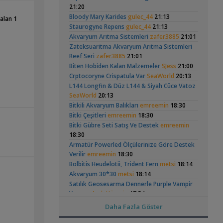
Hongsloi Çiftim Ve
Vatoz Akvaryumu
(4)
(41)
21:20
,
MasterChiefHakan
10:09
Yavruları
(200 Litre)
Bloody Mary Karides
gulec_44
21:13
Yeni Üye Forumu
alan 1
Staurogyne Repens
gulec_44
21:13
Bitkili Tankda Led Kullanımı
Akvaryum Arıtma Sistemleri
,
zafer3885
21:01
dreamcatcherr
09:15
Zateksuaritma Akvaryum Arıtma Sistemleri
Işık CO2 ve Ekipmanlar
Betta Antuta
30x20x20 Ramshorn
Reef Seri
zafer3885
21:01
Dıy - Akvaryum Aydınlatması Hakkında
Akvaryumu
(6)
,
Bilgi
Biten Hobiden Kalan Malzemeler
Minics
01:42
SJess
21:00
Yeni Üye Forumu
Crptocoryne Crispatula Var
SeaWorld
20:13
130 Lt 50+ Lepistes İçin8.500 Tl Bütçeli
L144 Longfin & Düz L144 & Siyah Cüce Vatoz
,
Dışfiltre
Serpent
00:15
SeaWorld
20:13
Yeni Üye Forumu
Bitkili Akvaryum Balıkları
emreemin
18:30
Ramshorn Hakkında
Leonardit Zeminli
,
Catappa Yetişiyorum
Rafayel
22:46
Bitki Çeşitleri
emreemin
18:30
Her Şey
Akvaryum Kurulumu
(4)
Bitki Türleri ve Bakımı
Bitki Gübre Seti Satış Ve Destek
emreemin
,
Akvaredden Gelen Bitkiler
Sufisu
21:48
18:30
Bitki Türleri ve Bakımı
Armatür Powerled Ölçülerinize Göre Destek
,
30x20x20
akvaristsaglam
20:15
Verilir
emreemin
18:30
Akvaryum Tanıtımı
Bolbitis Heudelotii, Trident Fern
metsi
18:14
Japon Balığım Yüzeyde Hava Almaya
Elma Salyangozu
37 Litrelik Siyah
Akvaryum 30*30
metsi
18:14
,
Çalışıyor
Betta_King
18:01
Güncel
Neon Tetra
Satılık Geosesarma Dennerle Purple Vampir
(123)
Akvaryumum
Yeni Üye Forumu
Yengeç
Arch.Hüseyin
17:54
Karides Akvaryumu: Karideslerim
Canlı Yemler (grindal,mikrofex,mikrokurt)
Daha Fazla Göster
,
Ölüyor
ugurbaran
17:24
Hasada H
Kaangzkr
17:20
Yeni Üye Forumu
Kan Kırmızı Kiraz Karides(seleksiyon Yapıldı)