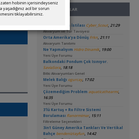
zaten hobinin içerisindeyseniz
yaşadığınız acil bir sorun
SON MESAJLAR
mesini tıklayabilirsiniz.
,
Tankta Yosun İstilası
Cyber_Scout
21:29
Akvaryum ve Tür Tavsiyesi
,
Orta Amerika'ya Dönüş
Frkn
21:11
Akvaryum Tanıtımı
,
Ne Yapmalıyım
Hidro Dinamik
19:00
Yeni Üye Forumu
Balkondaki Pondum Çok Isınıyor.
,
SaviaSora
18:18
Bitki Akvaryumları Genel
,
Melek Balığı
ogurcay
17:02
Yeni Üye Forumu
,
Çözemediğim Problem
aquaticathearmi
16:35
Yeni Üye Forumu
3'lü Kartuş + Ro Filtre Sistemi
,
Borulaması
flanormimar
15:11
Filtreleme Seçenekleri
3in1 Güney Amerika Tankları Ve Vertikal
,
Bahçe
bendeniztayfun
14:42