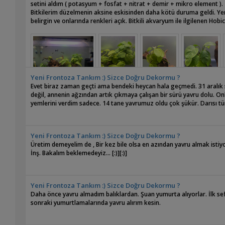
setini aldım ( potasyum + fosfat + nitrat + demir + mikro element ). İ
Bitkilerim düzelmenin aksine eskisinden daha kötü duruma geldi. Yeni
belirgin ve onlarında renkleri açık. Bitkili akvaryum ile ilgilenen Hob
Yeni Frontoza Tankım :) Sizce Doğru Dekormu ?
Evet biraz zaman geçti ama bendeki heycan hala geçmedi. 31 aralık s
değil, annenin ağzından artık çıkmaya çalışan bir sürü yavru dolu. On
yemlerini verdim sadece. 14 tane yavrumuz oldu çok şükür. Darısı t
Yeni Frontoza Tankım :) Sizce Doğru Dekormu ?
Üretim demeyelim de , Bir kez bile olsa en azından yavru almak istiy
İnş. Bakalım beklemedeyiz... [:)][:)]
Yeni Frontoza Tankım :) Sizce Doğru Dekormu ?
Daha önce yavru almadım balıklardan. Şuan yumurta alıyorlar. İlk se
sonraki yumurtlamalarında yavru alırım kesin.