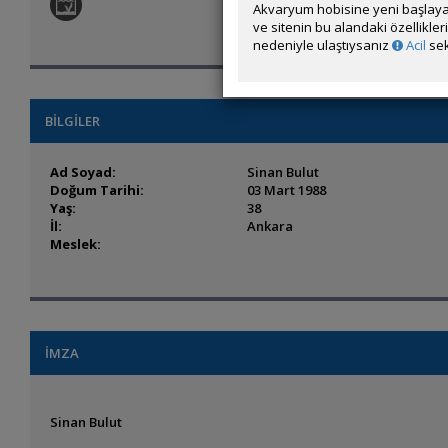
Akvaryum hobisine yeni başlaya
ve sitenin bu alandaki özellikle
nedeniyle ulaştıysanız
Acil
sek
BİLGİLER
Ad Soyad:
Sinan Bulut
Doğum Tarihi:
03 Mart 1988
Yaş:
38
İl:
Ankara
Meslek:
İMZA
Sinan Bulut