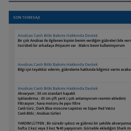
SON 10 MESAJI
Anubias Canlı Bitki Bakımı Hakkında Destek
Bir çok Anubias ile ilgilenen kişinin benim verdiğim gübreleri bile v
tecrübeli bir arkadaşa ihtiyacım var . Makro besin kullanmıyorum
Anubias Canlı Bitki Bakımı Hakkında Destek
Bilgi için teşekkür ederim, gübreleme hakkında bilgimiz varmı acaba 
Anubias Canlı Bitki Bakımı Hakkında Destek
Akvaryum ; 50 cm standart kapaklı
Işıklandırma ; 43 cm çift şerit ( çok anlamıyorum resmini ekledim)
Filtrasyon ; hava motoru ile pipo filtre
Canlı türü ; Dark Blue moscow Lepistes ve Süper Red Vatoz
Canlı Bitki ; Anubias türleri
YARDIM LÜTFEN ; Bir süredir ışıksız ve gübresi bir şekilde akvaryum
hafta 2 kez veya 3 kez %40 yapıyorum. Görselde eklediğim Shark ma