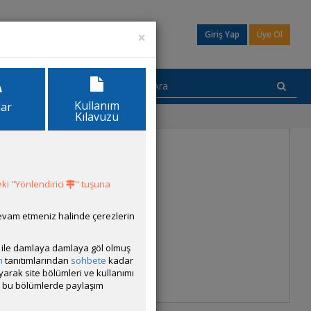
×
Giriş Yap
Üye Ol
Kullanım
lar
Kılavuzu
ki "Yönlendirici
" tuşuna
devam etmeniz halinde çerezlerin
ısı ile damlaya damlaya göl olmuş
m
tanıtımlarından
sohbete
kadar
ayarak site bölümleri ve kullanımı
cak bu bölümlerde paylaşım