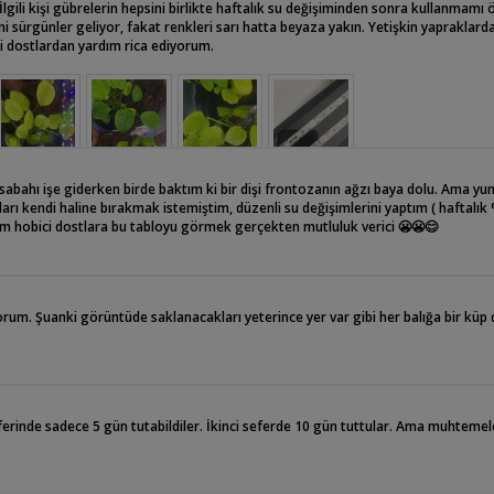
lgili kişi gübrelerin hepsini birlikte haftalık su değişiminden sonra kullanmamı ö
 sürgünler geliyor, fakat renkleri sarı hatta beyaza yakın. Yetişkin yapraklar
ici dostlardan yardım rica ediyorum.
abahı işe giderken birde baktım ki bir dişi frontozanın ağzı baya dolu. Ama yum
ları kendi haline bırakmak istemiştim, düzenli su değişimlerini yaptım ( haftalık
üm hobici dostlara bu tabloyu görmek gerçekten mutluluk verici 😬😬😊
orum. Şuanki görüntüde saklanacakları yeterince yer var gibi her balığa bir küp
ferinde sadece 5 gün tutabildiler. İkinci seferde 10 gün tuttular. Ama muhteme