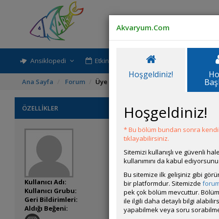
Akvaryum.Com
Ansiklopedi
Etkinlik-Paylaşım
Rehber
Hoşgeldiniz!
Ho
Baş
Ana Sayfa
Forum
Üye Profili
Hoşgeldiniz!
ÖZELLİKLER
* Bu bölüm bundan sonra kendili
tıklayabilirsiniz.
Sitemizi kullanışlı ve güvenli h
kullanımını da kabul ediyorsunu
Bu sitemize ilk gelişiniz gibi gö
Kullanıcı Adı:
SinanBulut
bir platformdur. Sitemizde
foru
Kullanıcı Grubu:
Forum Üyesi
pek çok bölüm mevcuttur. Bölüm 
Geri Bildirimleri:
0 adet mevcut.
ile ilgili daha detaylı bilgi ala
Aldığı Beğeni:
9
yapabilmek veya soru sorabilme