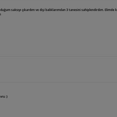
um saksıyı çıkardım ve dişi balıklarımdan 3 tanesini sahiplendirdim. Elimde k
m
vru :)