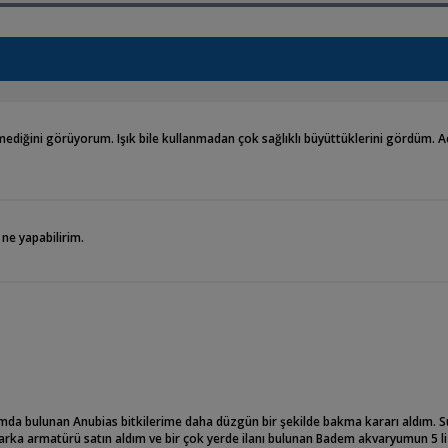
ermediğini görüyorum. Işık bile kullanmadan çok sağlıklı büyüttüklerini gördüm. A
ne yapabilirim.
umda bulunan Anubias bitkilerime daha düzgün bir şekilde bakma kararı aldım. S
rka armatürü satın aldım ve bir çok yerde ilanı bulunan Badem akvaryumun 5 l