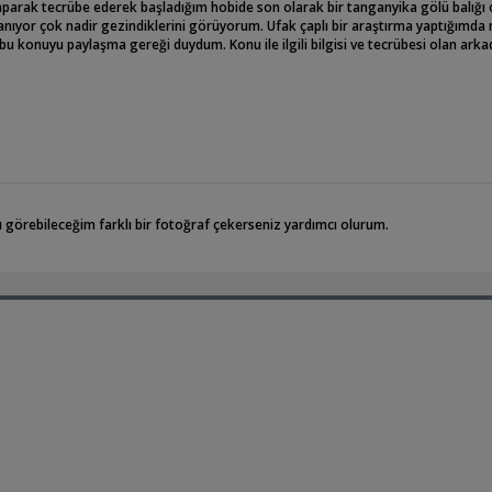
yaparak tecrübe ederek başladığım hobide son olarak bir tanganyika gölü balığı 
anıyor çok nadir gezindiklerini görüyorum. Ufak çaplı bir araştırma yaptığımda
 konuyu paylaşma gereği duydum. Konu ile ilgili bilgisi ve tecrübesi olan ark
görebileceğim farklı bir fotoğraf çekerseniz yardımcı olurum.