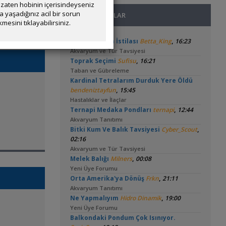
zaten hobinin içerisindeyseniz
yaşadığınız acil bir sorun
SON MESAJLAR
mesini tıklayabilirsiniz.
,
Tankta Yosun İstilası
Betta_King
16:23
Akvaryum ve Tür Tavsiyesi
,
Toprak Seçimi
Sufisu
16:21
Taban ve Gübreleme
Kardinal Tetralarım Durduk Yere Öldü
,
bendeniztayfun
15:45
Hastalıklar ve İlaçlar
,
Ternapi Medaka Pondları
ternapi
12:44
Akvaryum Tanıtımı
,
Bitki Kum Ve Balık Tavsiyesi
Cyber_Scout
02:16
Akvaryum ve Tür Tavsiyesi
,
Melek Balığı
Milners
00:08
Yeni Üye Forumu
,
Orta Amerika'ya Dönüş
Frkn
21:11
Akvaryum Tanıtımı
,
Ne Yapmalıyım
Hidro Dinamik
19:00
Yeni Üye Forumu
Balkondaki Pondum Çok Isınıyor.