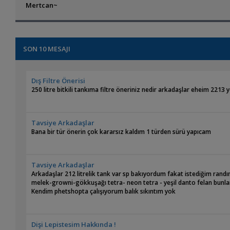
Mertcan~
SON 10 MESAJI
Dış Filtre Önerisi
250 litre bitkili tankıma filtre öneriniz nedir arkadaşlar eheim 2213 
Tavsiye Arkadaşlar
Bana bir tür önerin çok kararsız kaldım 1 türden sürü yapıcam
Tavsiye Arkadaşlar
Arkadaşlar 212 litrelik tank var sp bakıyordum fakat istediğim rand
melek-growni-gökkuşağı tetra- neon tetra - yeşil danto felan bunlar
Kendim phetshopta çalışıyorum balık sıkıntım yok
Dişi Lepistesim Hakkında !