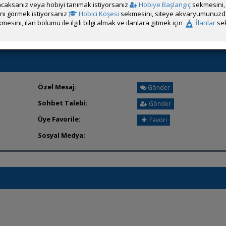
caksanız veya hobiyi tanımak istiyorsanız
Hobiye Başlangıç
sekmesini, 
Üyenin ÖM Engelini Kaldır
rini görmek istiyorsanız
Hobici Köşesi
sekmesini, siteye akvaryumunuzda 
mesini, ilan bölümü ile ilgili bilgi almak ve ilanlara gitmek için
İlanlar
sek
Özel Mesaj:
Gönder
Sohbet Talebi:
Gönder
Üye Favorile:
Favori
Sosyal Medya: