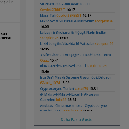
Head Üreme Süreci
Vatoz Akvaryumu
(41)
hoş olur
Su Piresi 200 - 300 Adet 100 Tl
Omurgasızlar
Vlog
(200 Litre)
CevdetSERBEST
16:17
,
Bitkili Akvaryuma İlk Adım
saturday
Moss Teli
CevdetSERBEST
16:17
12:45
Mikrofex & Su Piresi & Mikrokurt
scorpion26
Yeni Üye Forumu
16:05
👋 Yeni Gelenler Buradan Merhaba Desin
Apistogramma
30x20x20 Ramshorn
Leleupi & Brichardi & 4 Çeşit Nadir Endler
,
wolk23
12:03
daşın
Hongsloi Çiftim Ve
Akvaryumu
(4)
(6)
scorpion26
16:05
sıkıntı
Yeni Üye Forumu
Yavruları
L144 Longfin/düz/lda16 Vatozlar
scorpion26
Büyükşehir Belediyesi Çalışıyor,gece 3 😊
16:05
,
MasterChiefHakan
10:09
3 Mücevher - 1 Ateşağız - 1 Redflame Tetra
Yeni Üye Forumu
Ouuz
15:41
Bitkili Tankda Led Kullanımı
Betta Antuta
Leonardit Zeminli
,
dreamcatcherr
Blue Electric Ramirezi 250 Tl
09:15
iSMaiL_1074
Akvaryum Kurulumu
15:40
(4)
Işık CO2 ve Ekipmanlar
Dıy - Akvaryum Aydınlatması Hakkında
Ista 3in1 Mayalı Sisteme Uygun Co2 Difüzör
,
Bilgi
iSMaiL_1074
Minics
15:39
01:42
Yeni Üye Forumu
Cryptocoryne Türleri
corail79
15:31
130 Lt 50+ Lepistes İçin8.500 Tl Bütçeli
🌿 Makro➕️ Mikro➕ Excel🌲 Akvaryum
,
Dışfiltre
Serpent
00:15
Gübreleri
kilic88
15:25
Ramshorn Hakkında
37 Litrelik Siyah
Yeni Üye Forumu
Her Şey
Neon Tetra
Anubias- Christmassmoss- Cryptocoryne
(123)
,
Akvaryumum
Catappa Yetişiyorum
Rafayel
22:46
Wendtii- Saz
kopruluonur
15:13
Bitki Türleri ve Bakımı
Tül Kuyruk Vatoz Türleri / Hb White Lepistes
Daha Fazla Göster
,
Akvaredden Gelen Bitkiler
Sufisu
21:48
kopruluonur
15:13
Bitki Türleri ve Bakımı
İhtiyaç Fazlası Akvaryum Malzemeleri