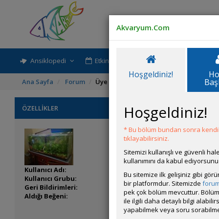
Akvaryum.Com
Ansiklopedi
Etkinlik-Paylaşım
Rehber
Hoşgeldiniz!
Ho
Baş
Ana Sayfa
Forum
Üye Profili
Hoşgeldiniz!
ÖZELLİKLER
* Bu bölüm bundan sonra kendili
tıklayabilirsiniz.
Sitemizi kullanışlı ve güvenli h
kullanımını da kabul ediyorsunu
Kullanıcı Adı:
Sukulo
Bu sitemize ilk gelişiniz gibi gö
Kullanıcı Grubu:
Forum Üyesi
bir platformdur. Sitemizde
foru
Geri Bildirimleri:
0 adet mevcut.
pek çok bölüm mevcuttur. Bölüm 
Aldığı Beğeni:
11
ile ilgili daha detaylı bilgi ala
yapabilmek veya soru sorabilme