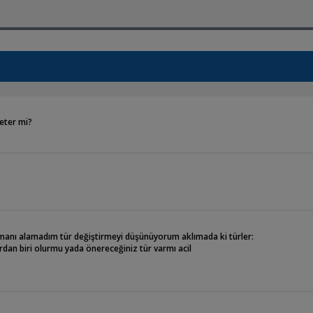
yeter mi?
ımanı alamadım tür değiştirmeyi düşünüyorum aklımada ki türler:
dan biri olurmu yada önereceğiniz tür varmı acil