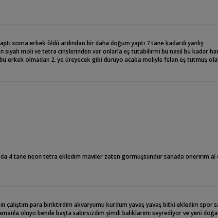
yaptı sonra erkek öldü ardından bir daha doğum yaptı 7 tane kadardı yanlış
siyah moli ve tetra cinslerinden var onlarla eş tutabilirmi bu nasıl bu kadar ha
u erkek olmadan 2. ye üreyecek gibi duruyo acaba moliyle felan eş tutmuş olabi
rada 4 tane neon tetra ekledim maviler zaten görmüşsündür sanada öneririm al
ın çalıştım para biriktirdim akvaryumu kurdum yavaş yavaş bitki ekledim spor 
amanla oluyo bende başta sabırsızdım şimdi balıklarımı seyrediyor ve yeni doğ