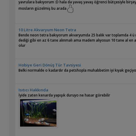
yavrulara bakıyorum :D hala da yavaş yavaş öğrenci bütçesiyle birş
mosların güzelmiş bu arada
10 Litre Akvaryum Neon Tetra
Bende neon tetra bakıyorum akvaryumda 25 balık var toplamda 4 ü ne
dediği gibi en az 6 tane alınmalı ama madem alıyosun 10 tane al en a
olur
Hobiye Geri Dönüş Tür Tavsiyesi
Belki normalde o kadardır da petshopla muhabbetim iyi kıyak geçiyo
Isıtıcı Hakkında
İyide zaten kenarda yapışık duruyo ne hasar görebilir