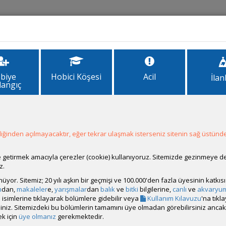
İlanlar
Forum
Site Bilgi
biye
Hobici Köşesi
Acil
İlan
langıç
ğinden açılmayacaktır, eğer tekrar ulaşmak isterseniz sitenin sağ üstünde
Hesap Durumu:
Aktif
Durumu:
Çevrim Dışı
Üyelik Tarihi:
10 Ocak 2016 20:55
ale getirmek amacıyla çerezler (cookie) kullanıyoruz. Sitemizde gezinmeye 
Son Ziyaret:
04 Nisan 2018 00:35
z.
Toplam Mesaj:
42 [0.01 Gün Ortalaması]
rünüyor. Sitemiz; 20 yılı aşkın bir geçmişi ve 100.000'den fazla üyesinin katk
Paylaşım Sayisı:
0 (Son 6 Ay)
m
dan,
makaleler
e,
yarışmalar
dan
balık
ve
bitki
bilgilerine,
canlı
ve
akvaryu
İlan Sayisı:
isimlerine tıklayarak bölümlere gidebilir veya
Kullanım Kılavuzu
'na tıkl
Üyenin Mesaj ve İlanlarını Gör
bilirsiniz. Sitemizdeki bu bölümlerin tamamını üye olmadan görebilirsiniz an
k için
üye olmanız
gerekmektedir.
Üyenin Açtığı Konuları Gör