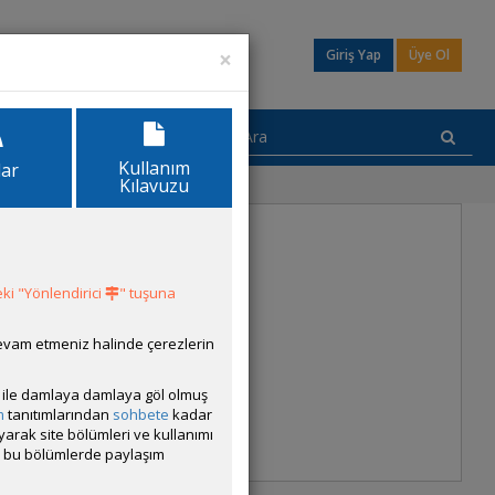
×
Giriş Yap
Üye Ol
Kullanım
lar
Kılavuzu
ki "Yönlendirici
" tuşuna
devam etmeniz halinde çerezlerin
ısı ile damlaya damlaya göl olmuş
m
tanıtımlarından
sohbete
kadar
ayarak site bölümleri ve kullanımı
cak bu bölümlerde paylaşım