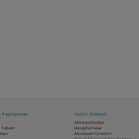
ve Paylaşımlar
Hobici Rehberi
Akvaryumcular
i Tabanı
Hesaplamalar
ları
Akvaryum Ürünleri