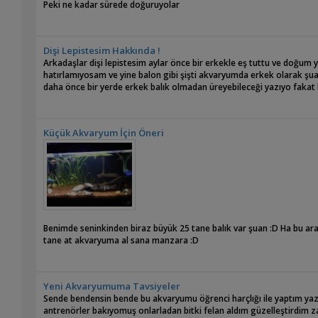
Peki ne kadar sürede doğuruyolar
Dişi Lepistesim Hakkında !
Arkadaşlar dişi lepistesim aylar önce bir erkekle eş tuttu ve doğum 
hatırlamıyosam ve yine balon gibi şişti akvaryumda erkek olarak şuan 
daha önce bir yerde erkek balık olmadan üreyebileceği yazıyo fakat b
Küçük Akvaryum İçin Öneri
Benimde seninkinden biraz büyük 25 tane balık var şuan :D Ha bu a
tane at akvaryuma al sana manzara :D
Yeni Akvaryumuma Tavsiyeler
Sende bendensin bende bu akvaryumu öğrenci harçlığı ile yaptım yaz
antrenörler bakıyomuş onlarladan bitki felan aldım güzelleştirdim z