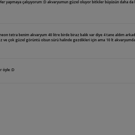
eyler yapmaya çalışıyorum :D akvaryumun güzel oluyor bitkiler büyüsün daha da 
on tetra benim akvaryum 40 litre birde biraz balık var diye 4 tane aldım arka
z ve çok güzel görüntü olsun sürü halinde gezdikleri için ama 10 lt akvaryumda 
r öyle :D