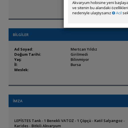
Akvaryum hobisine yeni başlaya
ve sitenin bu alandaki özellikle
nedeniyle ulaştıysanız
Acil
sek
BİLGİLER
Ad Soyad:
Mertcan Yıldız
Doğum Tarihi:
Girilmedi
Yaş:
Bilinmiyor
İl:
Bursa
Meslek:
İMZA
LEPİSTES Tank - 1 Benekli VATOZ - 1 Çöpçü - Katil Salyangoz -
Karides - Bitkili Akvaryum