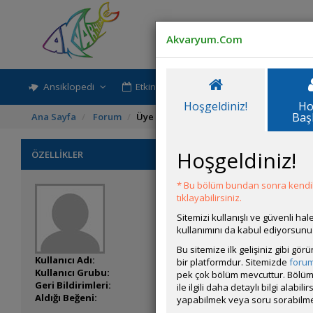
Akvaryum.Com
Ansiklopedi
Etkinlik-Paylaşım
Rehber
Hoşgeldiniz!
Ho
Baş
Ana Sayfa
Forum
Üye Profili
Hoşgeldiniz!
ÖZELLİKLER
* Bu bölüm bundan sonra kendili
tıklayabilirsiniz.
Sitemizi kullanışlı ve güvenli h
kullanımını da kabul ediyorsunu
Bu sitemize ilk gelişiniz gibi gö
Kullanıcı Adı:
Alican12
bir platformdur. Sitemizde
foru
Kullanıcı Grubu:
Forum Üyesi
pek çok bölüm mevcuttur. Bölüm 
Geri Bildirimleri:
0 adet mevcut.
ile ilgili daha detaylı bilgi ala
Aldığı Beğeni:
2
yapabilmek veya soru sorabilme