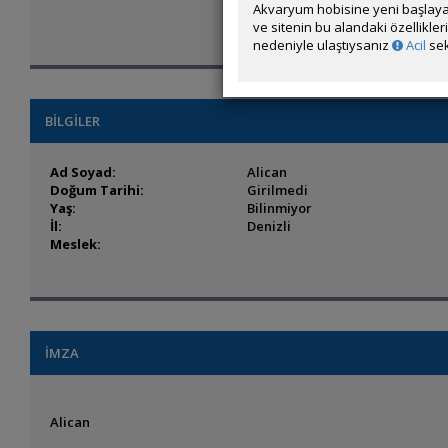
Akvaryum hobisine yeni başlaya
ve sitenin bu alandaki özellikle
nedeniyle ulaştıysanız
Acil
sek
BİLGİLER
Ad Soyad:
Alican
Doğum Tarihi:
Girilmedi
Yaş:
Bilinmiyor
İl:
Denizli
Meslek:
İMZA
Alican