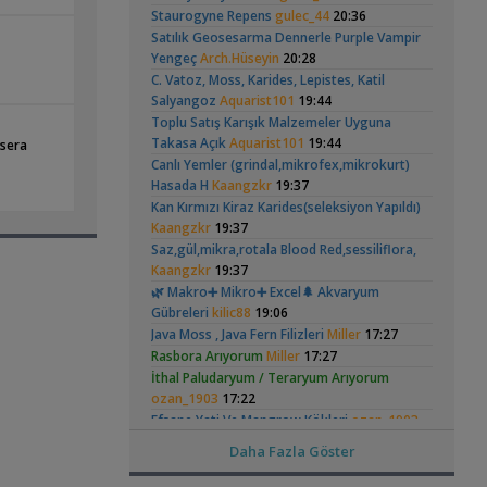
Hongsloi Çiftim Ve
Akvaryumu
(4)
(6)
Staurogyne Repens
gulec_44
20:36
,
Filtre Önerisi
SemihDinçer
17:17
Yavruları
Satılık Geosesarma Dennerle Purple Vampir
Yeni Üye Forumu
Yengeç
Arch.Hüseyin
20:28
Tek Co2 Tüpü Aynı Anda 2 Akvaryumda
C. Vatoz, Moss, Karides, Lepistes, Katil
,
Kullanılır Mı?
GETS34
10:03
Salyangoz
Aquarist101
19:44
Işık CO2 ve Ekipmanlar
Betta Antuta
Leonardit Zeminli
Toplu Satış Karışık Malzemeler Uyguna
,
Klorlu Suya Girmiş Pipo Filtre
hoppala
Akvaryum Kurulumu
(4)
Takasa Açık
Aquarist101
19:44
02:22
 sera
Canlı Yemler (grindal,mikrofex,mikrokurt)
Filtreleme Seçenekleri
Hasada H
Kaangzkr
19:37
Akvaryum Daki Beyaz İnce Solucanlar
,
Ahmet53
Kan Kırmızı Kiraz Karides(seleksiyon Yapıldı)
23:56
Kaangzkr
19:37
Yeni Üye Forumu
Ramshorn Hakkında
37 Litrelik Siyah
Aquasphere Tr Youtube Kanalı
Saz,gül,mikra,rotala Blood Red,sessiliflora,
Her Şey
Neon Tetra
,
IgorVladimir
Kaangzkr
19:37
23:11
(123)
Akvaryumum
Akvaryum Dünyasından Haberler
🌿 Makro➕️ Mikro➕ Excel🌲 Akvaryum
Vahşi Beta Ve Labirentli Hobicileri,
Gübreleri
kilic88
19:06
,
Birleşin!
Cyber_Scout
22:34
Java Moss , Java Fern Filizleri
Miller
17:27
Labirentliler
Rasbora Arıyorum
Miller
17:27
Süngerle 24 Saatte Sessiz Artemia
İthal Paludaryum / Teraryum Arıyorum
Elma Salyangozu
Red Mangrove
,
Çıkarma
BLGHN
21:15
Güncel
(rhizophora Mangle)
ozan_1903
17:22
(18)
Malzemeler ve Yemler Forumu
Efsane Yati Ve Mangrow Kökleri
ozan_1903
Leonardit Zeminli Akvaryum Kurulumu
17:22
Daha Fazla Göster
,
Belisarius
20:14
Damızlık L010a Erkekleri Ve Singapur Tül
Akvaryum Tanıtımı
Erkek
ozan_1903
17:22