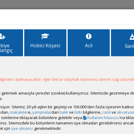
İlanlar
Forum
Site Bilgi
biye
Hobici Köşesi
Acil
İlan
langıç
ğinden açılmayacaktır, eğer tekrar ulaşmak isterseniz sitenin sağ üstünde
Hesap Durumu:
Aktif
Durumu:
Çevrim Dışı
Üyelik Tarihi:
08 Kasım 2015 14:53
ale getirmek amacıyla çerezler (cookie) kullanıyoruz. Sitemizde gezinmeye 
Son Ziyaret:
19 Ocak 2022 17:19
z.
Toplam Mesaj:
18 [0.00 Gün Ortalaması]
rünüyor. Sitemiz; 20 yılı aşkın bir geçmişi ve 100.000'den fazla üyesinin katk
Paylaşım Sayisı:
0 (Son 6 Ay)
m
dan,
makaleler
e,
yarışmalar
dan
balık
ve
bitki
bilgilerine,
canlı
ve
akvaryu
İlan Sayisı:
isimlerine tıklayarak bölümlere gidebilir veya
Kullanım Kılavuzu
'na tıkl
Üyenin Mesaj ve İlanlarını Gör
bilirsiniz. Sitemizdeki bu bölümlerin tamamını üye olmadan görebilirsiniz an
k için
üye olmanız
gerekmektedir.
Üyenin Açtığı Konuları Gör