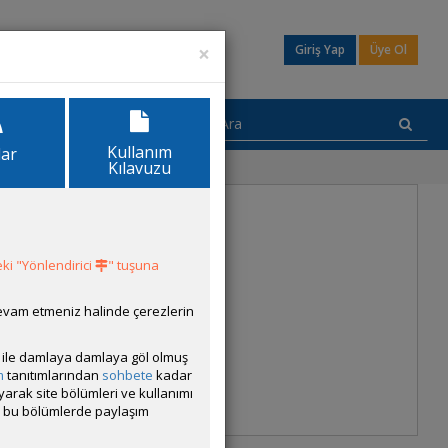
×
Giriş Yap
Üye Ol
Kullanım
lar
Kılavuzu
ki "Yönlendirici
" tuşuna
devam etmeniz halinde çerezlerin
ısı ile damlaya damlaya göl olmuş
m
tanıtımlarından
sohbete
kadar
ayarak site bölümleri ve kullanımı
cak bu bölümlerde paylaşım