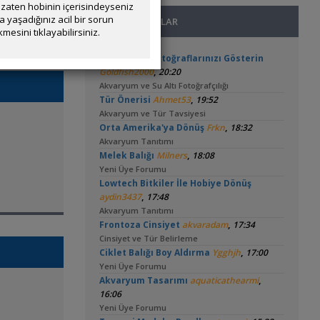
zaten hobinin içerisindeyseniz
yaşadığınız acil bir sorun
SON MESAJLAR
mesini tıklayabilirsiniz.
🧿 En Güzel Fotoğraflarınızı Gösterin
,
Goldfish2000
20:20
Akvaryum ve Su Altı Fotoğrafçılığı
,
Tür Önerisi
Ahmet53
19:52
Akvaryum ve Tür Tavsiyesi
,
Orta Amerika'ya Dönüş
Frkn
18:32
Akvaryum Tanıtımı
,
Melek Balığı
Milners
18:08
Yeni Üye Forumu
Lowtech Bitkiler İle Hobiye Dönüş
,
aydin3437
17:48
Akvaryum Tanıtımı
,
Frontoza Cinsiyet
akvaradam
17:34
Cinsiyet ve Tür Belirleme
,
Ciklet Balığı Boy Aldırma
Ygghjh
17:00
Yeni Üye Forumu
,
Akvaryum Tasarımı
aquaticathearmi
16:06
Yeni Üye Forumu