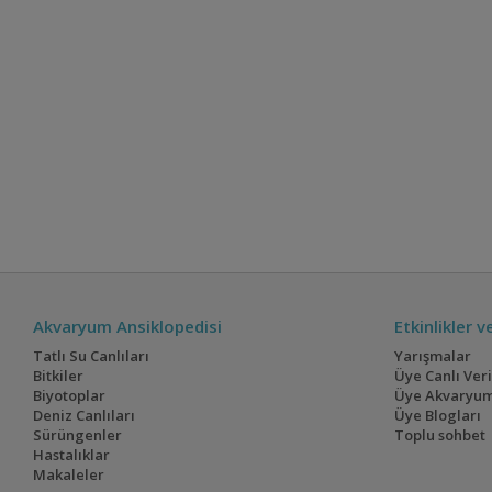
Akvaryum Ansiklopedisi
Etkinlikler 
Tatlı Su Canlıları
Yarışmalar
Bitkiler
Üye Canlı Ver
Biyotoplar
Üye Akvaryum
Deniz Canlıları
Üye Blogları
Sürüngenler
Toplu sohbet
Hastalıklar
Makaleler