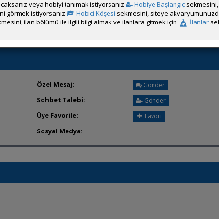
caksanız veya hobiyi tanımak istiyorsanız
Hobiye Başlangıç
sekmesini, 
Üyeden ÖM Almayı Engelle
rini görmek istiyorsanız
Hobici Köşesi
sekmesini, siteye akvaryumunuzda 
mesini, ilan bölümü ile ilgili bilgi almak ve ilanlara gitmek için
İlanlar
sek
Özel Mesaj:
Gönder
Sohbet Talebi:
Gönder
Üye Favorile:
Favori
Sosyal Medya: