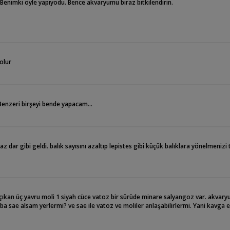
. Benimki öyle yapıyodu. Bence akvaryumu biraz bitkilendirin.
olur
 Benzeri birşeyi bende yapacam...
dar gibi geldi. balık sayısını azaltıp lepistes gibi küçük balıklara yönelmenizi 
ıkan üç yavru moli 1 siyah cüce vatoz bir sürüde minare salyangoz var. akva
aba sae alsam yerlermi? ve sae ile vatoz ve moliler anlaşabilirlermi. Yani kavga 