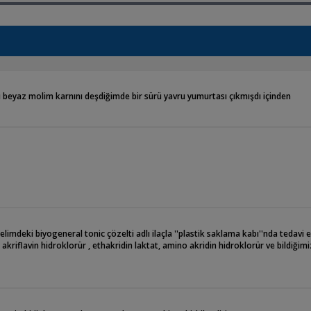
beyaz molim karnını deşdiğimde bir sürü yavru yumurtası çıkmışdı içinden
elimdeki biyogeneral tonic çözelti adlı ilaçla ''plastik saklama kabı''nda tedavi
kriflavin hidroklorür , ethakridin laktat, amino akridin hidroklorür ve bildiğim