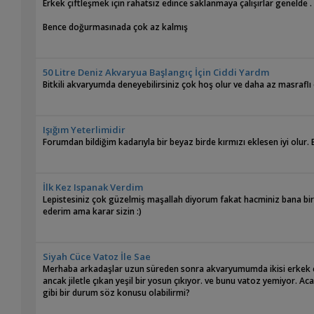
Erkek çiftleşmek için rahatsız edince saklanmaya çalışırlar genelde 
Bence doğurmasınada çok az kalmış
50 Litre Deniz Akvaryua Başlangıç İçin Ciddi Yardm
Bitkili akvaryumda deneyebilirsiniz çok hoş olur ve daha az masraflı 
Işığım Yeterlimidir
Forumdan bildiğim kadarıyla bir beyaz birde kırmızı eklesen iyi olur.
İlk Kez Ispanak Verdim
Lepistesiniz çok güzelmiş maşallah diyorum fakat hacminiz bana biraz 
ederim ama karar sizin :)
Siyah Cüce Vatoz İle Sae
Merhaba arkadaşlar uzun süreden sonra akvaryumumda ikisi erkek ç
ancak jiletle çıkan yeşil bir yosun çıkıyor. ve bunu vatoz yemiyor. Ac
gibi bir durum söz konusu olabilirmi?