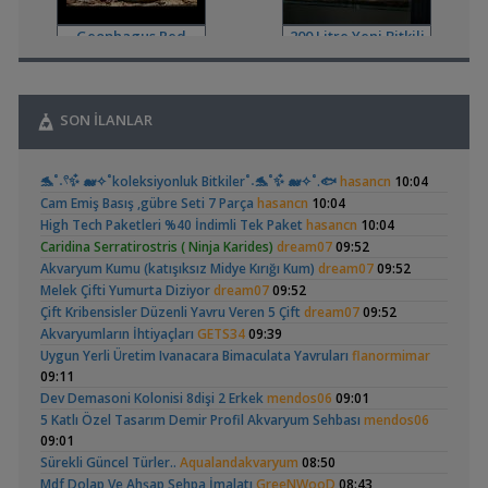
18:01
Geophagus Red
200 Litre Yeni Bitkili
Yeni Üye Forumu
Head Üreme Süreci
Tankım
(41)
,
Karides Akvaryumu: Karideslerim Ölüyor
ugurbaran
17:24
Vlog
Yeni Üye Forumu
,
Beta Balığında İdeal Damızlık Yaşı Kaç Aydır?
Ygghjh
17:23
SON İLANLAR
Yeni Üye Forumu
,
Filtre Önerisi
SemihDinçer
17:17
Apistogramma
30x20x20 Ramshorn
Yeni Üye Forumu
🐬˚˖𓍢✨໋ 🐋✧˚koleksiyonluk Bitkiler˚˖🐬˚✨໋ 🐋✧˚.🐟
hasancn
10:04
Hongsloi Çiftim Ve
Akvaryumu
Tek Co2 Tüpü Aynı Anda 2 Akvaryumda Kullanılır Mı?
(4)
(6)
Cam Emiş Basış ,gübre Seti 7 Parça
hasancn
10:04
Yavruları
,
GETS34
10:03
High Tech Paketleri %40 İndimli Tek Paket
hasancn
10:04
Işık CO2 ve Ekipmanlar
Caridina Serratirostris ( Ninja Karides)
dream07
09:52
,
Klorlu Suya Girmiş Pipo Filtre
hoppala
02:22
Akvaryum Kumu (katışıksız Midye Kırığı Kum)
dream07
09:52
Filtreleme Seçenekleri
Melek Çifti Yumurta Diziyor
dream07
09:52
,
Akvaryum Daki Beyaz İnce Solucanlar
Ahmet53
23:56
Betta Antuta
Leonardit Zeminli
Çift Kribensisler Düzenli Yavru Veren 5 Çift
dream07
09:52
Yeni Üye Forumu
Akvaryum Kurulumu
(4)
Akvaryumların İhtiyaçları
GETS34
09:39
,
Aquasphere Tr Youtube Kanalı
IgorVladimir
23:11
Uygun Yerli Üretim Ivanacara Bimaculata Yavruları
flanormimar
Akvaryum Dünyasından Haberler
09:11
,
Vahşi Beta Ve Labirentli Hobicileri, Birleşin!
Cyber_Scout
Dev Demasoni Kolonisi 8dişi 2 Erkek
mendos06
09:01
22:34
5 Katlı Özel Tasarım Demir Profil Akvaryum Sehbası
mendos06
Labirentliler
Ramshorn Hakkında
37 Litrelik Siyah
09:01
,
Süngerle 24 Saatte Sessiz Artemia Çıkarma
BLGHN
21:15
Her Şey
Neon Tetra
(123)
Sürekli Güncel Türler..
Aqualandakvaryum
08:50
Malzemeler ve Yemler Forumu
Akvaryumum
Mdf Dolap Ve Ahşap Sehpa İmalatı
GreeNWooD
08:43
,
Leonardit Zeminli Akvaryum Kurulumu
Belisarius
20:14