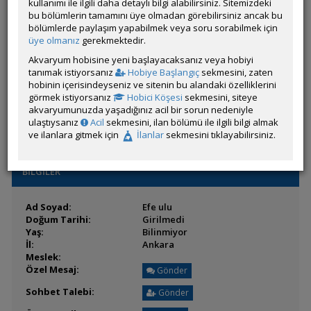
Son Ziyaret:
kullanımı ile ilgili daha detaylı bilgi alabilirsiniz. Sitemizdeki
17 Saat 51 Dakika
önce
Toplam Mesaj:
bu bölümlerin tamamını üye olmadan görebilirsiniz ancak bu
33 [0.12 Gün Ortalaması]
Paylaşım Sayisı:
bölümlerde paylaşım yapabilmek veya soru sorabilmek için
22 (Son 6 Ay)
İlan Sayisı:
üye olmanız
gerekmektedir.
3
Üyenin Mesaj ve İlanlarını Gör
Akvaryum hobisine yeni başlayacaksanız veya hobiyi
tanımak istiyorsanız
Hobiye Başlangıç
sekmesini, zaten
Üyenin Açtığı Konuları Gör
hobinin içerisindeyseniz ve sitenin bu alandaki özelliklerini
görmek istiyorsanız
Hobici Köşesi
sekmesini, siteye
Üyenin ÖM Engelini Kaldır
akvaryumunuzda yaşadığınız acil bir sorun nedeniyle
ulaştıysanız
Acil
sekmesini, ilan bölümü ile ilgili bilgi almak
ve ilanlara gitmek için
İlanlar
sekmesini tıklayabilirsiniz.
BİLGİLER
Ad Soyad:
Efe ulu
Doğum Tarihi:
Girilmedi
Yaş:
Bilinmiyor
İl:
Ankara
Meslek:
Özel Mesaj:
Gönder
Sohbet Talebi:
Gönder