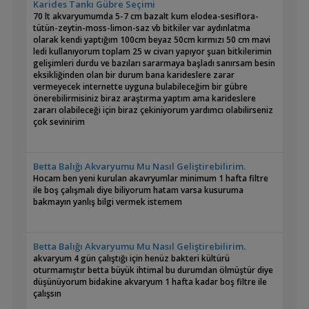
Karides Tankı Gübre Seçimi
70 lt akvaryumumda 5-7 cm bazalt kum elodea-sesiflora-
tütün-zeytin-moss-limon-saz vb bitkiler var aydınlatma
olarak kendi yaptığım 100cm beyaz 50cm kırmızı 50 cm mavi
ledi kullanıyorum toplam 25 w civarı yapıyor şuan bitkilerimin
gelişimleri durdu ve bazıları sararmaya başladı sanırsam besin
eksikliğinden olan bir durum bana karideslere zarar
vermeyecek internette uyguna bulabileceğim bir gübre
önerebilirmisiniz biraz araştırma yaptım ama karideslere
zararı olabileceği için biraz çekiniyorum yardımcı olabilirseniz
çok sevinirim
Betta Balığı Akvaryumu Mu Nasıl Geliştirebilirim.
Hocam ben yeni kurulan akavryumlar minimum 1 hafta filtre
ile boş çalışmalı diye biliyorum hatam varsa kusuruma
bakmayın yanlış bilgi vermek istemem
Betta Balığı Akvaryumu Mu Nasıl Geliştirebilirim.
akvaryum 4 gün çalıştığı için henüz bakteri kültürü
oturmamıştır betta büyük ihtimal bu durumdan ölmüştür diye
düşünüyorum bidakine akvaryum 1 hafta kadar boş filtre ile
çalışsın