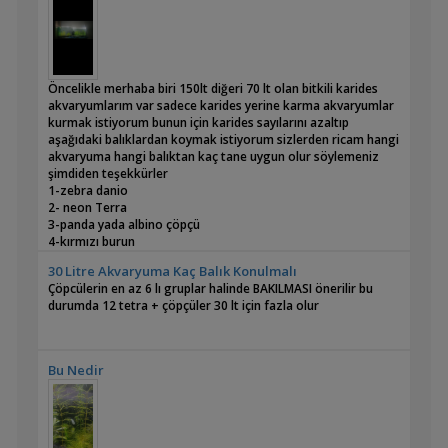
Öncelikle merhaba biri 150lt diğeri 70 lt olan bitkili karides
akvaryumlarım var sadece karides yerine karma akvaryumlar
kurmak istiyorum bunun için karides sayılarını azaltıp
aşağıdaki balıklardan koymak istiyorum sizlerden ricam hangi
akvaryuma hangi balıktan kaç tane uygun olur söylemeniz
şimdiden teşekkürler
1-zebra danio
2- neon Terra
3-panda yada albino çöpçü
4-kırmızı burun
5-kılıç kuyruk
30 Litre Akvaryuma Kaç Balık Konulmalı
6- Lepistes
Çöpcülerin en az 6 lı gruplar halinde BAKILMASI önerilir bu
7- nerite salyangoz
durumda 12 tetra + çöpçüler 30 lt için fazla olur
8-moli
9- cüce vatoz
10- şuan mevcut olansarı neon karides ve mavi melek karides
Bu Nedir
Şuanki akvaryumlatım bir kaç aydır çalışan bitkili
akvaryumlardır herhangi yavru ayrımı yapmayacağım canlı
doğruranlar için bu kadar canlı yükü fazla olabilir oyüzden
sizlerede danışmak istedim 🙏🏻