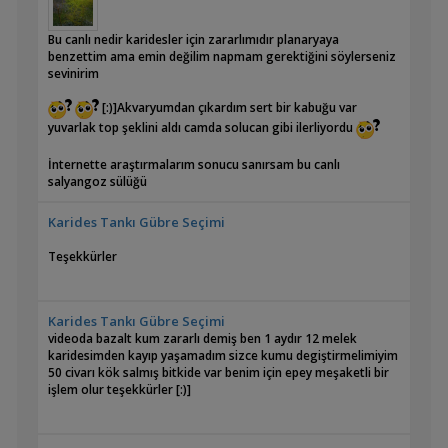
Bu canlı nedir karidesler için zararlımıdır planaryaya
benzettim ama emin değilim napmam gerektiğini söylerseniz
sevinirim
[:)]Akvaryumdan çıkardım sert bir kabuğu var
yuvarlak top şeklini aldı camda solucan gibi ilerliyordu
İnternette araştırmalarım sonucu sanırsam bu canlı
salyangoz sülüğü
Karides Tankı Gübre Seçimi
Teşekkürler
Karides Tankı Gübre Seçimi
videoda bazalt kum zararlı demiş ben 1 aydır 12 melek
karidesimden kayıp yaşamadım sizce kumu degiştirmelimiyim
50 civarı kök salmış bitkide var benim için epey meşaketli bir
işlem olur teşekkürler [:)]