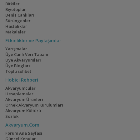
Java Moss , Java Fern Filizleri
Miller
17:27
Bitkiler
Biyotoplar
Geophagus Red
İwagumi
Rasbora Arıyorum
Miller
17:27
Deniz Canlıları
Head Tapajos
(13)
(14)
Sürüngenler
Hastalıklar
Makaleler
Etkinlikler ve Paylaşımlar
Ateşağız
40x40x40
Yarışmalar
Üye Canlı Veri Tabanı
(2)
(2)
Üye Akvaryumları
Üye Blogları
Toplu sohbet
Hobici Rehberi
Mavi Melek Karides
110 Litre Japon
Akvaryumcular
Akvaryumu
(11)
Hesaplamalar
Akvaryum Ürünleri
Örnek Akvaryum Kurulumları
Akvaryum Kültürü
Sözlük
Cyrtocara Moorii
1,5 Yıllık Walstad
Akvaryum.Com
Tecrübeleri
(3)
(28)
Forum Ana Sayfası
Güncel Konular