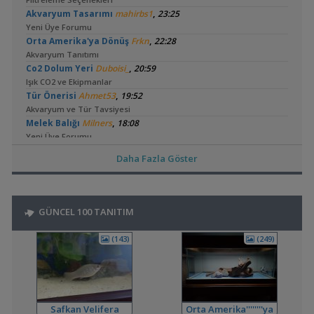
,
Akvaryum Tasarımı
mahirbs1
23:25
Yeni Üye Forumu
,
Orta Amerika'ya Dönüş
Frkn
22:28
Akvaryum Tanıtımı
,
Co2 Dolum Yeri
Duboisi_
20:59
Işık CO2 ve Ekipmanlar
,
Tür Önerisi
Ahmet53
19:52
Akvaryum ve Tür Tavsiyesi
,
Melek Balığı
Milners
18:08
Yeni Üye Forumu
,
Lowtech Bitkiler İle Hobiye Dönüş
aydin3437
17:48
Daha Fazla Göster
Akvaryum Tanıtımı
,
Frontoza Cinsiyet
akvaradam
17:34
Cinsiyet ve Tür Belirleme
,
Ciklet Balığı Boy Aldırma
Ygghjh
17:00
GÜNCEL 100 TANITIM
Yeni Üye Forumu
,
Ternapi Medaka Pondları
ternapi
15:33
(143)
(249)
Akvaryum Tanıtımı
,
Basit Melek Ve Cuce Vatoz Akvaryumu (200 Litre)
saturday
14:01
Akvaryum Tanıtımı
,
Karidesler Sobo Sf 550f Filtre İçine Kaçabilir Mi
Joec
13:12
Safkan Velifera
Orta Amerika''''''''ya
Omurgasızlar