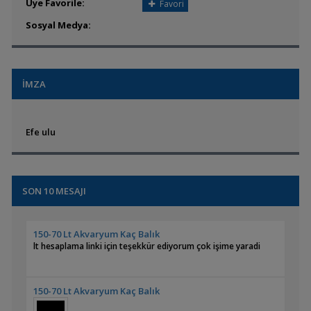
Üye Favorile:
Favori
Sosyal Medya:
İMZA
Efe ulu
SON 10 MESAJI
150-70 Lt Akvaryum Kaç Balık
lt hesaplama linki için teşekkür ediyorum çok işime yaradi
150-70 Lt Akvaryum Kaç Balık