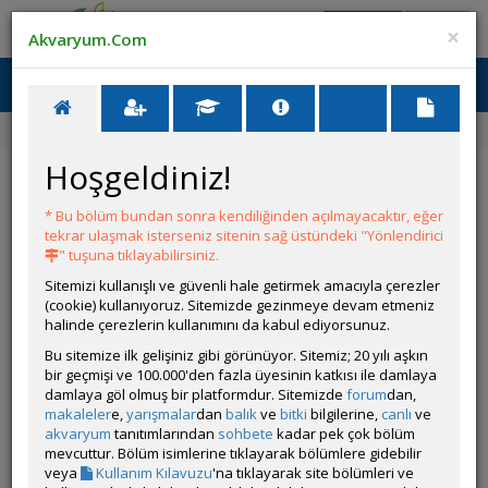
Giriş Yap
Üye Ol
×
Akvaryum.Com
Ana Menü
Toggl
naviga
Ana Sayfa
Forum
Üye Profili
Hoşgeldiniz!
ÖZELLİKLER
* Bu bölüm bundan sonra kendiliğinden açılmayacaktır, eğer
tekrar ulaşmak isterseniz sitenin sağ üstündeki "Yönlendirici
" tuşuna tıklayabilirsiniz.
Sitemizi kullanışlı ve güvenli hale getirmek amacıyla çerezler
(cookie) kullanıyoruz. Sitemizde gezinmeye devam etmeniz
halinde çerezlerin kullanımını da kabul ediyorsunuz.
Kullanıcı Adı:
Efe ulu
Bu sitemize ilk gelişiniz gibi görünüyor. Sitemiz; 20 yılı aşkın
Kullanıcı Grubu:
Forum Üyesi
bir geçmişi ve 100.000'den fazla üyesinin katkısı ile damlaya
Geri Bildirimleri:
0 adet mevcut.
damlaya göl olmuş bir platformdur. Sitemizde
forum
dan,
Aldığı Beğeni:
5
makaleler
e,
yarışmalar
dan
balık
ve
bitki
bilgilerine,
canlı
ve
Hesap Durumu:
akvaryum
tanıtımlarından
sohbete
Aktif
kadar pek çok bölüm
Durumu:
mevcuttur. Bölüm isimlerine tıklayarak bölümlere gidebilir
Çevrim Dışı
Üyelik Tarihi:
veya
Kullanım Kılavuzu
'na tıklayarak site bölümleri ve
06 Kasım 2025 22:41