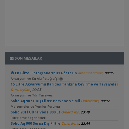
SON MESAJLAR
,
🧿 En Güzel Fotoğraflarınızı Gösterin
dreamcatcherr
09:06
Akvaryum ve Su Altı Fotoğrafçılığı
15 Litre Akvaryumu Karides Tankına Çevirme ve Tavsiyeler
,
Durustyilan
00:25
Akvaryum ve Tür Tavsiyesi
,
Sobo Aq 907 F Dış Filtre Pervane Ve Mil
Omerdrms
00:02
Malzemeler ve Yemler Forumu
,
Sobo 901f Ultra Viole 800 Lt
Omerdrms
23:48
Filtreleme Seçenekleri
,
Sobo Aq 900 Serisi Dış Filtre
Omerdrms
23:44
Filtreleme Seçenekleri