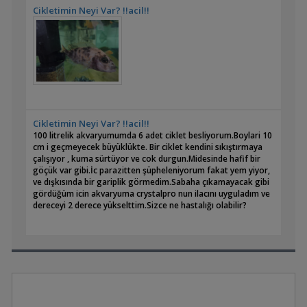
Cikletimin Neyi Var? !!acil!!
Cikletimin Neyi Var? !!acil!!
100 litrelik akvaryumumda 6 adet ciklet besliyorum.Boylari 10
cm i geçmeyecek büyüklükte. Bir ciklet kendini sıkıştırmaya
çalışıyor , kuma sürtüyor ve cok durgun.Midesinde hafif bir
göçük var gibi.İc parazitten şüpheleniyorum fakat yem yiyor,
ve dışkısında bir gariplik görmedim.Sabaha çıkamayacak gibi
gördüğüm icin akvaryuma crystalpro nun ilacını uyguladım ve
dereceyi 2 derece yükselttim.Sizce ne hastalığı olabilir?