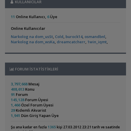
,
Akvaryumum
Dwarf Puffer / Pea Puffer Türkiye’de Besleyenler
Future07
Akvaryum Arıtma Sistemleri
KULLANICILAR
zafer3885
21:40
(2)
(390)
14:25
Zateksuaritma Akvaryum Arıtma Sistemleri Reef Seri
zafer3885
Diğer Tatlı Su Canlıları
21:40
11
Online Kullanıcı,
6
Üye
,
135 Lt Akvaryum İçin Bu Canlı Sayısı Fazla Mı?
Betta_King
Şerit Test Çubuğu
dark blue
21:08
12:01
🐬˚˖𓍢✨໋ 🐋✧˚koleksiyonluk Bitkiler˚˖🐬˚✨໋ 🐋✧˚.🐟
hasancn
21:00
Online Kullanıcılar
Yeni Üye Forumu
Cam Emiş Basış ,gübre Seti 7 Parça
hasancn
21:00
L144 Longfin Blue Eye
Küçük Bir Su
,
Betamda Kuyruk Erimesi Mi Var?
runfile
10:14
High Tech Paketleri %40 İndimli Tek Paket
Narkolog na dom_usSt
,
Cold
,
burock14
hasancn
,
osmandbnl
21:00
,
Birikintisi :)
(2)
Yeni Üye Forumu
Narkolog na dom_wsKa
,
dreamcatcherr
,
1win_iqmt
,
Bloody Mary Karides
gulec_44
20:36
,
Yeni Tetra Akvaryumum
Hasan117
10:08
Staurogyne Repens
gulec_44
20:36
Akvaryum Tanıtımı
Satılık Geosesarma Dennerle Purple Vampir Yengeç
Arch.Hüseyin
,
Ternapi Küçük Bir Su Birikintisi
ternapi
01:42
20:28
Akvaryum Tanıtımı
C. Vatoz, Moss, Karides, Lepistes, Katil Salyangoz
Aquarist101
Siamensis Alg Eater (
Rummy Nose Tetra
FORUM İSTATİSTİKLERİ
,
Yeni Tetra Tanki
Ozmoziz
01:20
19:44
Sae )
Akvaryumu
(7)
Yeni Üye Forumu
Toplu Satış Karışık Malzemeler Uyguna Takasa Açık
Aquarist101
,
Kaplan Kuhli Nin Oase Soil İle Uyumu
Ozmoziz
01:10
19:44
3,797,668
Mesaj
Sazansıgiller
Canlı Yemler (grindal,mikrofex,mikrokurt) Hasada H
Kaangzkr
408,613
Konu
,
Kerevit Bakımı Nasıldır Ve Almalımıyım
Betta_King
23:30
19:37
91
Forum
Yeni Üye Forumu
Kan Kırmızı Kiraz Karides(seleksiyon Yapıldı)
145,128
Forum Üyesi
Kaangzkr
19:37
Panda Cory
Bitkili Canlı Doğuran
,
Rummy Nose Tetra Akvaryumu
EthernalFlow
21:58
1,466
Özel Forum Üyesi
Saz,gül,mikra,rotala Blood Red,sessiliflora,
Kaangzkr
19:37
Ve Yavru
Akvaryum Tanıtımı
(36)
29
Kıdemli Akvarist
🌿 Makro➕️ Mikro➕ Excel🌲 Akvaryum Gübreleri
kilic88
19:06
Akvaryumum
1,941
Dün Giriş Yapan Üye
Java Moss , Java Fern Filizleri
Miller
17:27
Rasbora Arıyorum
Miller
17:27
Şu ana kadar en fazla
1365
kişi 27.03.2012 23:21 tarih ve saatinde
İthal Paludaryum / Teraryum Arıyorum
ozan_1903
17:22