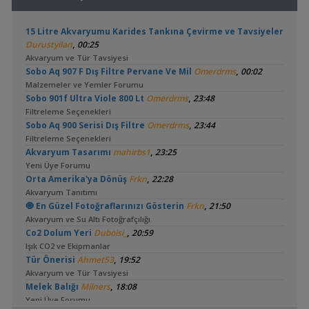
15 Litre Akvaryumu Karides Tankına Çevirme ve Tavsiyeler
,
Durustyilan
00:25
Akvaryum ve Tür Tavsiyesi
,
Sobo Aq 907 F Dış Filtre Pervane Ve Mil
Omerdrms
00:02
Malzemeler ve Yemler Forumu
,
Sobo 901f Ultra Viole 800 Lt
Omerdrms
23:48
Filtreleme Seçenekleri
,
Sobo Aq 900 Serisi Dış Filtre
Omerdrms
23:44
Filtreleme Seçenekleri
,
Akvaryum Tasarımı
mahirbs1
23:25
Yeni Üye Forumu
,
Orta Amerika'ya Dönüş
Frkn
22:28
Akvaryum Tanıtımı
,
🧿 En Güzel Fotoğraflarınızı Gösterin
Frkn
21:50
Akvaryum ve Su Altı Fotoğrafçılığı
,
Co2 Dolum Yeri
Duboisi_
20:59
Işık CO2 ve Ekipmanlar
,
Tür Önerisi
Ahmet53
19:52
Akvaryum ve Tür Tavsiyesi
,
Melek Balığı
Milners
18:08
Yeni Üye Forumu