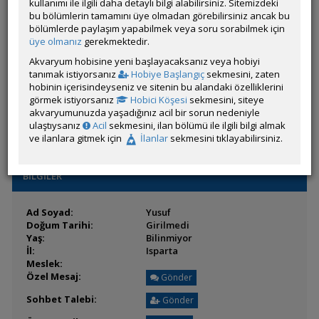
Son Ziyaret:
kullanımı ile ilgili daha detaylı bilgi alabilirsiniz. Sitemizdeki
23 Temmuz 2026 02:38
Toplam Mesaj:
bu bölümlerin tamamını üye olmadan görebilirsiniz ancak bu
63 [0.09 Gün Ortalaması]
Paylaşım Sayisı:
bölümlerde paylaşım yapabilmek veya soru sorabilmek için
7 (Son 6 Ay)
İlan Sayisı:
üye olmanız
gerekmektedir.
Üyenin Mesaj ve İlanlarını Gör
Akvaryum hobisine yeni başlayacaksanız veya hobiyi
tanımak istiyorsanız
Hobiye Başlangıç
sekmesini, zaten
Üyenin Açtığı Konuları Gör
hobinin içerisindeyseniz ve sitenin bu alandaki özelliklerini
görmek istiyorsanız
Hobici Köşesi
sekmesini, siteye
Üyenin ÖM Engelini Kaldır
akvaryumunuzda yaşadığınız acil bir sorun nedeniyle
ulaştıysanız
Acil
sekmesini, ilan bölümü ile ilgili bilgi almak
ve ilanlara gitmek için
İlanlar
sekmesini tıklayabilirsiniz.
BİLGİLER
Ad Soyad:
Yusuf
Doğum Tarihi:
Girilmedi
Yaş:
Bilinmiyor
İl:
Isparta
Meslek:
Özel Mesaj:
Gönder
Sohbet Talebi:
Gönder