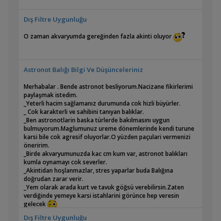
Dış Filtre Uygunluğu
O zaman akvaryumda gereğinden fazla akinti oluyor
Astronot Balığı Bilgi Ve Düşünceleriniz
Merhabalar . Bende astronot besliyorum.Nacizane fikirlerimi
paylaşmak istedim.
_Yeterli hacim sağlamanız durumunda cok hizli büyürler.
_ Cok karakterli ve sahibini tanıyan balıklar.
_Ben astronotlarin baska türlerde bakılmasını uygun
bulmuyorum.Maglumunuz ureme dönemlerinde kendi turune
karsi bile cok agresif oluyorlar.O yüzden paçulari vermenizi
öneririm.
_Birde akvaryumunuzda kac cm kum var, astronot balıkları
kumla oynamayı cok severler.
_Akintidan hoşlanmazlar, stres yaparlar buda Balığına
doğrudan zarar verir.
_Yem olarak arada kurt ve tavuk göğsü verebilirsin.Zaten
verdiğinde yemeye karsi istahlarini görünce hep veresin
gelecek
Dış Filtre Uygunluğu