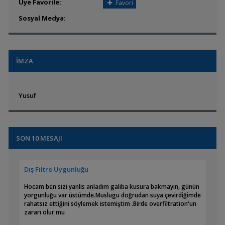
Üye Favorile:
Favori
Sosyal Medya:
İMZA
Yusuf
SON 10 MESAJI
Dış Filtre Uygunluğu
Hocam ben sizi yanlis anladım galiba kusura bakmayin, günün
yorgunluğu var üstümde.Muslugu doğrudan suya çevirdiğimde
rahatsız ettiğini söylemek istemiştim .Birde overfiltration'un
zararı olur mu