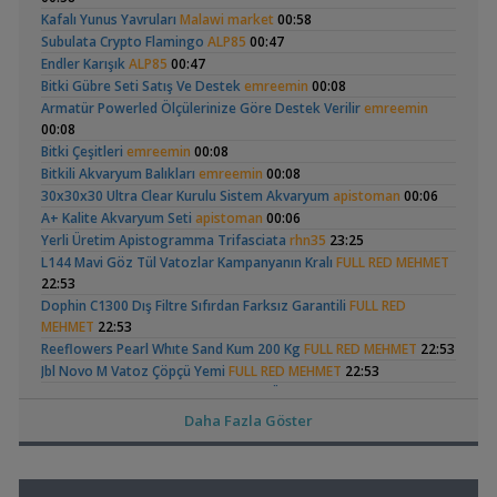
Işık CO2 ve Ekipmanlar
Kafalı Yunus Yavruları
Malawi market
00:58
,
Klorlu Suya Girmiş Pipo Filtre
hoppala
02:22
Subulata Crypto Flamingo
ALP85
00:47
Filtreleme Seçenekleri
Endler Karışık
ALP85
00:47
,
Akvaryum Daki Beyaz İnce Solucanlar
Ahmet53
23:56
Betta Antuta
Leonardit Zeminli
Bitki Gübre Seti Satış Ve Destek
emreemin
00:08
Yeni Üye Forumu
Akvaryum Kurulumu
(4)
Armatür Powerled Ölçülerinize Göre Destek Verilir
emreemin
,
Aquasphere Tr Youtube Kanalı
IgorVladimir
23:11
00:08
Akvaryum Dünyasından Haberler
Bitki Çeşitleri
emreemin
00:08
,
Vahşi Beta Ve Labirentli Hobicileri, Birleşin!
Cyber_Scout
Bitkili Akvaryum Balıkları
emreemin
00:08
22:34
30x30x30 Ultra Clear Kurulu Sistem Akvaryum
apistoman
00:06
Labirentliler
Ramshorn Hakkında
37 Litrelik Siyah
A+ Kalite Akvaryum Seti
apistoman
00:06
,
Süngerle 24 Saatte Sessiz Artemia Çıkarma
BLGHN
21:15
Her Şey
Neon Tetra
(123)
Yerli Üretim Apistogramma Trifasciata
rhn35
23:25
Malzemeler ve Yemler Forumu
Akvaryumum
L144 Mavi Göz Tül Vatozlar Kampanyanın Kralı
FULL RED MEHMET
,
Leonardit Zeminli Akvaryum Kurulumu
Belisarius
20:14
22:53
Akvaryum Tanıtımı
Dophin C1300 Dış Filtre Sıfırdan Farksız Garantili
FULL RED
,
Merhaba Bütçem Max 1200 Civarı Sessiz Çift Çıkışlı
berat76
MEHMET
22:53
19:41
Elma Salyangozu
Red Mangrove
Reeflowers Pearl Whıte Sand Kum 200 Kg
FULL RED MEHMET
22:53
Akvaryum ve Tür Tavsiyesi
Güncel
(rhizophora Mangle)
Jbl Novo M Vatoz Çöpçü Yemi
FULL RED MEHMET
,
22:53
(18)
Balkondaki Pondum Çok Isınıyor.
İnci Kefali
19:19
Amazon Hançeri Cryptocoryne Canlı Üreyen Bitkiler
FULL RED
Bitki Akvaryumları Genel
MEHMET
22:52
,
37 Litrelik Siyah Neon Tetra Akvaryumum
Ahmet53
18:02
Daha Fazla Göster
Erkek Kribensis Takaslık
teksas_tombiks
22:14
Akvaryum Tanıtımı
,
Red Mangrove (rhizophora Mangle)
Basit Tür Başlangıç Bitkileri
GOLDFISH
22:13
bilentungul
14:43
Akvaryum Tanıtımı
Akvaryum Kapağı Ve Aydınlatma Tertibatı
ozannn
21:51
Otocinclus
Yeni Tetra