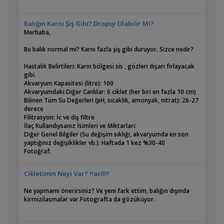
Balığın Karnı Şiş Gibi? Dropsy Olabilir Mi?
Merhaba,
Bu balık normal mi? Karnı fazla şiş gibi duruyor. Sizce nedir?
Hastalık Belirtileri: Karin bölgesi sis , gözleri dışarı fırlayacak
gibi.
Akvaryum Kapasitesi (litre): 100
Akvaryumdaki Diğer Canlılar: 6 ciklet (her biri en fazla 10 cm)
Bilinen Tüm Su Değerleri (pH, sıcaklık, amonyak, nitrat): 26-27
derece
Filitrasyon: İc ve diş filtre
İlaç Kullandıysanız İsimleri ve Miktarları:
Diğer Genel Bilgiler (Su değişim sıklığı, akvaryumda en son
yaptığınız değişiklikler vb.): Haftada 1 kez %30-40
Fotoğraf:
Cikletimin Neyi Var? !!acil!!
Ne yapmamı önerirsiniz? Ve yeni fark ettim, balığın dışında
kirmizilasmalar var.Fotografta da gözüküyor.