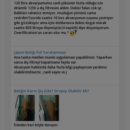
120 litre akvaryumuma canli yükünün fazla olduğu icin
Atlantik 1250 a dış filtresini aldım. Debisi falan cok iyi .
Baliklari rahatsız etmiyor, musluğun yönünü cama
cevirdimTeoride saatte 10 kez akvaryumun suyunu çeviriyor
gibi gözüküyor ama içini doldurunca debisi dogal olarak
saatte 800 litreye düşmüştür(4 sepetli) diye düşünüyorum .
Overfiltration'un zararı olur mu ?
Japon Balığı Pul Yaralanması
Ana tanka metilen mavisi uygulaması yapabilirsin. Yaparken
varsa dış filtreyi kapatmana fayda var.
Akvaryum hakkinda daha fazla bilgi paylaşırsan yardımcı
olabilirim(Hacmi , canli sayısı vs.)
Balığın Karnı Şiş Gibi? Dropsy Olabilir Mi?
Dünden beri böyle duruyor.