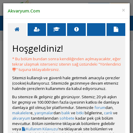
Giriş Yap
Üye Ol
×
Akvaryum.Com
Ana Menü
Toggl
naviga
Ana Sayfa
Forum
Üye Profili
Hoşgeldiniz!
ÖZELLİKLER
* Bu bölüm bundan sonra kendiliğinden açılmayacaktır, eğer
tekrar ulaşmak isterseniz sitenin sağ üstündeki "Yönlendirici
" tuşuna tıklayabilirsiniz.
Sitemizi kullanışlı ve güvenli hale getirmek amacıyla çerezler
(cookie) kullanıyoruz. Sitemizde gezinmeye devam etmeniz
halinde çerezlerin kullanımını da kabul ediyorsunuz.
Kullanıcı Adı:
User4848
Bu sitemize ilk gelişiniz gibi görünüyor. Sitemiz; 20 yılı aşkın
Kullanıcı Grubu:
Forum Üyesi
bir geçmişi ve 100.000'den fazla üyesinin katkısı ile damlaya
Geri Bildirimleri:
0 adet mevcut.
damlaya göl olmuş bir platformdur. Sitemizde
forum
dan,
Aldığı Beğeni:
16
makaleler
e,
yarışmalar
dan
balık
ve
bitki
bilgilerine,
canlı
ve
Hesap Durumu:
akvaryum
tanıtımlarından
sohbete
Aktif
kadar pek çok bölüm
Durumu:
mevcuttur. Bölüm isimlerine tıklayarak bölümlere gidebilir
Çevrim Dışı
Üyelik Tarihi:
veya
Kullanım Kılavuzu
'na tıklayarak site bölümleri ve
22 Ağustos 2024 14:11