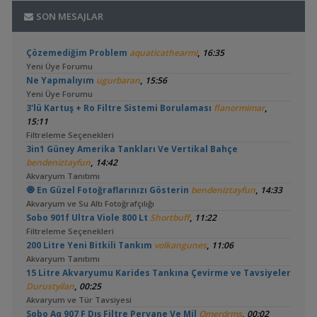
SON MESAJLAR
,
Çözemediğim Problem
aquaticathearmi
16:35
Yeni Üye Forumu
,
Ne Yapmalıyım
ugurbaran
15:56
Yeni Üye Forumu
,
3'lü Kartuş + Ro Filtre Sistemi Borulaması
flanormimar
15:11
Filtreleme Seçenekleri
3in1 Güney Amerika Tankları Ve Vertikal Bahçe
,
bendeniztayfun
14:42
Akvaryum Tanıtımı
,
🧿 En Güzel Fotoğraflarınızı Gösterin
bendeniztayfun
14:33
Akvaryum ve Su Altı Fotoğrafçılığı
,
Sobo 901f Ultra Viole 800 Lt
Shortbuff
11:22
Filtreleme Seçenekleri
,
200 Litre Yeni Bitkili Tankım
volkangunes
11:06
Akvaryum Tanıtımı
15 Litre Akvaryumu Karides Tankına Çevirme ve Tavsiyeler
,
Durustyilan
00:25
Akvaryum ve Tür Tavsiyesi
,
Sobo Aq 907 F Dış Filtre Pervane Ve Mil
Omerdrms
00:02