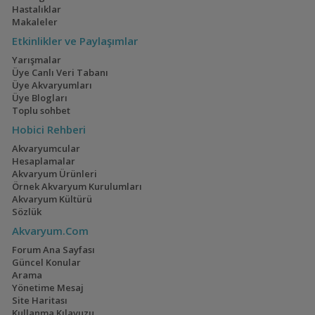
Hastalıklar
Makaleler
Etkinlikler ve Paylaşımlar
Yarışmalar
Mavi Melek Karides
40x40x40
Üye Canlı Veri Tabanı
(2)
Üye Akvaryumları
Üye Blogları
Toplu sohbet
Hobici Rehberi
Akvaryumcular
Cyrtocara Moorii
110 Litre Japon
Hesaplamalar
Akvaryumu
(3)
(11)
Akvaryum Ürünleri
Örnek Akvaryum Kurulumları
Akvaryum Kültürü
Sözlük
Akvaryum.Com
Geophagus Tapajos
1,5 Yıllık Walstad
Forum Ana Sayfası
Tecrübeleri
(2)
(28)
Güncel Konular
Arama
Yönetime Mesaj
Site Haritası
Kullanma Kılavuzu