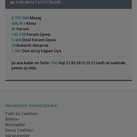
FORUM İSTATİSTİKLERİ
Hb.white Lepistes
jaloreef
02:25
Kral Ciklet - Albino Auratus - Lombardoi Kenyi
Malawi market
00:58
Colombian Tetra
Bitkili Canlı Doğuran
3,797,668
Mesaj
Kafalı Yunus Yavruları
Malawi market
00:58
Ve Yavru
408,613
Konu
(3)
(36)
Subulata Crypto Flamingo
ALP85
00:47
Akvaryumum
91
Forum
Endler Karışık
ALP85
00:47
145,128
Forum Üyesi
Bitki Çeşitleri
emreemin
00:08
1,466
Özel Forum Üyesi
Bitki Gübre Seti Satış Ve Destek
emreemin
00:08
29
Kıdemli Akvarist
1,941
Dün Giriş Yapan Üye
Armatür Powerled Ölçülerinize Göre Destek Verilir
emreemin
Electric Blue Acara
60x40x40 Walstad
00:08
(4)
(36)
Şu ana kadar en fazla
1365
kişi 27.03.2012 23:21 tarih ve saatinde
çevrim içi oldu.
Geophagus Red
160x60x60
Head Tapajos
Akvaryumum
(13)
(3)
Akvaryum Ansiklopedisi
Tatlı Su Canlıları
Bitkiler
Biyotoplar
Ateşağız
İwagumi
Deniz Canlıları
Sürüngenler
(2)
(14)