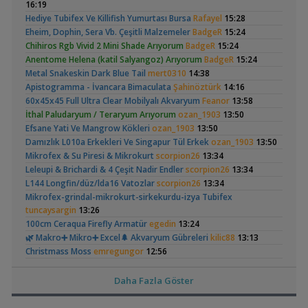
16:19
Yavruları
(200 Litre)
,
Japon Balığım Yüzeyde Hava Almaya Çalışıyor
Betta_King
Hediye Tubifex Ve Killifish Yumurtası Bursa
Rafayel
15:28
18:01
Eheim, Dophin, Sera Vb. Çeşitli Malzemeler
BadgeR
15:24
Yeni Üye Forumu
Chihiros Rgb Vivid 2 Mini Shade Arıyorum
BadgeR
15:24
,
Karides Akvaryumu: Karideslerim Ölüyor
ugurbaran
17:24
Anentome Helena (katil Salyangoz) Arıyorum
BadgeR
15:24
Yeni Üye Forumu
Betta Antuta
30x20x20 Ramshorn
Metal Snakeskin Dark Blue Tail
mert0310
14:38
,
Beta Balığında İdeal Damızlık Yaşı Kaç Aydır?
Ygghjh
17:23
Akvaryumu
(6)
Apistogramma - İvancara Bimaculata
Şahinöztürk
14:16
Yeni Üye Forumu
60x45x45 Full Ultra Clear Mobilyalı Akvaryum
Feanor
13:58
,
Filtre Önerisi
SemihDinçer
17:17
İthal Paludaryum / Teraryum Arıyorum
ozan_1903
13:50
Yeni Üye Forumu
Efsane Yati Ve Mangrow Kökleri
ozan_1903
13:50
Tek Co2 Tüpü Aynı Anda 2 Akvaryumda Kullanılır Mı?
Damızlık L010a Erkekleri Ve Singapur Tül Erkek
ozan_1903
13:50
,
GETS34
10:03
Ramshorn Hakkında
Leonardit Zeminli
Mikrofex & Su Piresi & Mikrokurt
scorpion26
13:34
Işık CO2 ve Ekipmanlar
Her Şey
Akvaryum Kurulumu
(4)
Leleupi & Brichardi & 4 Çeşit Nadir Endler
,
scorpion26
13:34
Klorlu Suya Girmiş Pipo Filtre
hoppala
02:22
L144 Longfin/düz/lda16 Vatozlar
scorpion26
13:34
Filtreleme Seçenekleri
,
Akvaryum Daki Beyaz İnce Solucanlar
Mikrofex-grindal-mikrokurt-sirkekurdu-izya Tubifex
Ahmet53
23:56
tuncaysargin
13:26
Yeni Üye Forumu
,
Aquasphere Tr Youtube Kanalı
100cm Ceraqua Firefly Armatür
egedin
IgorVladimir
13:24
23:11
Elma Salyangozu
37 Litrelik Siyah
Akvaryum Dünyasından Haberler
🌿 Makro➕️ Mikro➕ Excel🌲 Akvaryum Gübreleri
kilic88
13:13
Güncel
Neon Tetra
,
(123)
Vahşi Beta Ve Labirentli Hobicileri, Birleşin!
Cyber_Scout
Christmass Moss
emregungor
12:56
Akvaryumum
22:34
Anubias
emregungor
12:56
Labirentliler
Eheim Biopower 240 İç Filtre
blenny
12:43
Daha Fazla Göster
,
Süngerle 24 Saatte Sessiz Artemia Çıkarma
BLGHN
21:15
Pangio Kuhli
livadi
12:31
Malzemeler ve Yemler Forumu
Ful Red Lepistes
ÖĞRÜNÇ
11:56