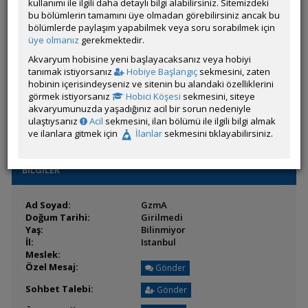
Son Ziyaret:
kullanımı ile ilgili daha detaylı bilgi alabilirsiniz. Sitemizdeki
20 Saat 23 Dakika
önce
Toplam Mesaj:
bu bölümlerin tamamını üye olmadan görebilirsiniz ancak bu
6 [0.17 Gün Ortalaması]
Paylaşım Sayisı:
bölümlerde paylaşım yapabilmek veya soru sorabilmek için
4 (Son 6 Ay)
İlan Sayisı:
üye olmanız
gerekmektedir.
Üyenin Mesaj ve İlanlarını Gör
Akvaryum hobisine yeni başlayacaksanız veya hobiyi
tanımak istiyorsanız
Hobiye Başlangıç
sekmesini, zaten
Üyenin Açtığı Konuları Gör
hobinin içerisindeyseniz ve sitenin bu alandaki özelliklerini
görmek istiyorsanız
Hobici Köşesi
sekmesini, siteye
Üyenin ÖM Engelini Kaldır
akvaryumunuzda yaşadığınız acil bir sorun nedeniyle
ulaştıysanız
Acil
sekmesini, ilan bölümü ile ilgili bilgi almak
ve ilanlara gitmek için
İlanlar
sekmesini tıklayabilirsiniz.
BİLGİLER
Ad Soyad:
GzmA
Doğum Tarihi:
Girilmedi
Yaş:
Bilinmiyor
İl:
Istanbul
Meslek:
Özel Mesaj:
Gönder
Sohbet Talebi:
Gönder