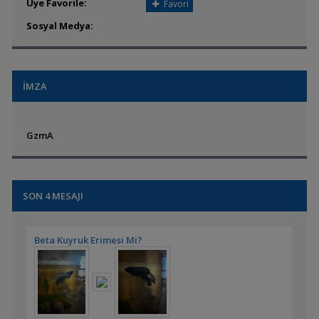
Üye Favorile:
Favori
Sosyal Medya:
İMZA
GzmA
SON 4 MESAJI
Beta Kuyruk Erimesi Mi?