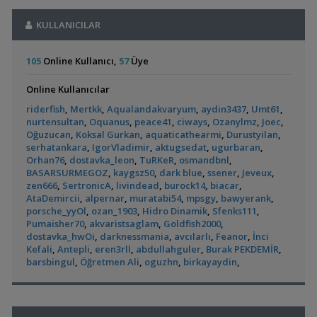
,
Leonardit Zeminli Akvaryum Kurulumu
Belisarius
20:14
Otocinclus
Red Mangrove
Exel , Ramshorm , Bitki
CevdetSERBEST
11:42
(rhizophora Mangle)
Akvaryum Tanıtımı
KULLANICILAR
Su Piresi 200 - 300 Adet 100 Tl
CevdetSERBEST
11:42
(2)
(18)
,
Merhaba Bütçem Max 1200 Civarı Sessiz Çift Çıkışlı
berat76
Moss Teli
CevdetSERBEST
11:42
19:41
Gold Laser Corydoras (3d-6e)
Emirk
10:58
105
Online Kullanıcı,
57
Üye
Akvaryum ve Tür Tavsiyesi
🐬˚˖𓍢✨໋ 🐋✧˚koleksiyonluk Bitkiler˚˖🐬˚✨໋ 🐋✧˚.🐟
hasancn
10:04
,
Balkondaki Pondum Çok Isınıyor.
İnci Kefali
19:19
Cam Emiş Basış ,gübre Seti 7 Parça
hasancn
10:04
Online Kullanıcılar
Bitki Akvaryumları Genel
L144 Longfin Blue Eye
Yeni Tetra
High Tech Paketleri %40 İndimli Tek Paket
hasancn
10:04
,
37 Litrelik Siyah Neon Tetra Akvaryumum
Ahmet53
18:02
riderfish
,
Mertkk
,
Aqualandakvaryum
,
aydin3437
,
Umt61
,
Akvaryumum
Caridina Serratirostris ( Ninja Karides)
dream07
09:52
(390)
Akvaryum Tanıtımı
nurtensultan
,
Oquanus
,
peace41
,
ciways
,
Ozanylmz
,
Joec
,
Akvaryum Kumu (katışıksız Midye Kırığı Kum)
dream07
09:52
,
Red Mangrove (rhizophora Mangle)
bilentungul
14:43
Oğuzucan
,
Koksal Gurkan
,
aquaticathearmi
,
Durustyilan
,
Melek Çifti Yumurta Diziyor
dream07
09:52
serhatankara
,
IgorVladimir
,
aktugsedat
,
ugurbaran
,
Akvaryum Tanıtımı
Çift Kribensisler Düzenli Yavru Veren 5 Çift
dream07
09:52
Orhan76
,
dostavka_leon
,
TuRKeR
,
osmandbnl
,
,
Dwarf Puffer / Pea Puffer Türkiye’de Besleyenler
Future07
Akvaryumların İhtiyaçları
GETS34
09:39
BASARSURMEGOZ
,
kaygsz50
,
dark blue
,
ssener
,
Jeveux
,
14:25
Uygun Yerli Üretim Ivanacara Bimaculata Yavruları
flanormimar
Siamensis Alg Eater (
Küçük Bir Su
zen666
,
SertronicA
,
livindead
,
burock14
,
biacar
,
Diğer Tatlı Su Canlıları
09:11
Sae )
Birikintisi :)
AtaDemircii
,
alpernar
,
muratabi54
,
mpsgy
,
bawyerank
,
(2)
,
135 Lt Akvaryum İçin Bu Canlı Sayısı Fazla Mı?
Betta_King
Dev Demasoni Kolonisi 8dişi 2 Erkek
mendos06
09:01
porsche_yyOl
,
ozan_1903
,
Hidro Dinamik
,
Sfenks111
,
12:01
Pumaisher70
,
akvaristsaglam
,
Goldfish2000
,
5 Katlı Özel Tasarım Demir Profil Akvaryum Sehbası
mendos06
Yeni Üye Forumu
dostavka_hwOi
,
darknessmania
,
avcılarlı
,
Feanor
,
İnci
09:01
,
Betamda Kuyruk Erimesi Mi Var?
runfile
10:14
Kefali
,
Antepli
,
eren3rll
,
abdullahguler
,
Burak PEKDEMİR
,
Sürekli Güncel Türler..
Aqualandakvaryum
08:50
Yeni Üye Forumu
barsbingul
,
Öğretmen Ali
,
oguzhn
,
birkayaydin
,
Mdf Dolap Ve Ahşap Sehpa İmalatı
GreeNWooD
08:43
Panda Cory
Rummy Nose Tetra
,
Yeni Tetra Akvaryumum
Hasan117
10:08
Lepistes Otu
mesutt
08:41
Akvaryumu
Akvaryum Tanıtımı
(7)
2 Torba Moss :) Filtre Isıtıcı
AtlasPoyraz
07:18
,
Ternapi Küçük Bir Su Birikintisi
ternapi
01:42
Apistogramma Türleri
AtlasPoyraz
07:18
Akvaryum Tanıtımı