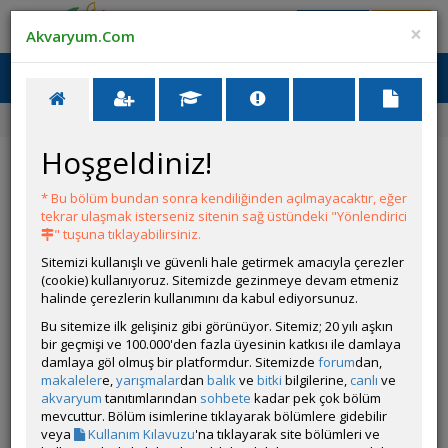
Giriş Yap
Üye Ol
×
Akvaryum.Com
Ana Menü
Toggl
naviga
Ana Sayfa
Forum
Üye Profili
Hoşgeldiniz!
ÖZELLİKLER
* Bu bölüm bundan sonra kendiliğinden açılmayacaktır, eğer
tekrar ulaşmak isterseniz sitenin sağ üstündeki "Yönlendirici
" tuşuna tıklayabilirsiniz.
Sitemizi kullanışlı ve güvenli hale getirmek amacıyla çerezler
(cookie) kullanıyoruz. Sitemizde gezinmeye devam etmeniz
halinde çerezlerin kullanımını da kabul ediyorsunuz.
Kullanıcı Adı:
GzmTnr
Bu sitemize ilk gelişiniz gibi görünüyor. Sitemiz; 20 yılı aşkın
Kullanıcı Grubu:
Forum Üyesi
bir geçmişi ve 100.000'den fazla üyesinin katkısı ile damlaya
Geri Bildirimleri:
0 adet mevcut.
damlaya göl olmuş bir platformdur. Sitemizde
forum
dan,
Aldığı Beğeni:
0
makaleler
e,
yarışmalar
dan
balık
ve
bitki
bilgilerine,
canlı
ve
Hesap Durumu:
akvaryum
tanıtımlarından
sohbete
Aktif
kadar pek çok bölüm
Durumu:
mevcuttur. Bölüm isimlerine tıklayarak bölümlere gidebilir
Çevrim Dışı
Üyelik Tarihi:
veya
Kullanım Kılavuzu
'na tıklayarak site bölümleri ve
02 Temmuz 2026 04:36