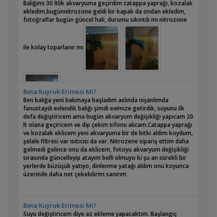
Balığımı 30 ltlik akvaryuma geçirdim catappa yaprağı, kozalak
ekledim,bugünnitrozone geldi bir kapak da ondan ekledim,
fotoğraflar bugün güncel hali, durumu sıkıntılı mı nitrozone
ile kolay toparlanır mı
Beta Kuyruk Erimesi Mi?
Ben balığa yeni bakmaya başladım aslında nişanlımda
fanustaydı evlendik balığı şimdi evimize getirdik, suyunu ilk
defa değiştiricem ama bugün akvaryum değişikliği yapıcam 20
lt olana geçiricem ve dip çekim sifonu alıcam.Catappa yaprağı
ve kozalak eklicem yeni akvaryuma bir de bitki aldım koydum,
şelale filtresi var ısıtıcısı da var. Nitrozene sipariş ettim daha
gelmedi gelince onu da eklicem, fotoyu akvaryum değişikliği
sırasında güncelleyip atayım belli olmuyo ki şu an sürekli bir
yerlerde büzüşük yatıyo, dinlenme yatağı aldım onu koyunca
üzerinde daha net çekebilirim sanırım
Beta Kuyruk Erimesi Mi?
Suyu değiştiricem diye az ekleme yapacaktım. Başlangıç