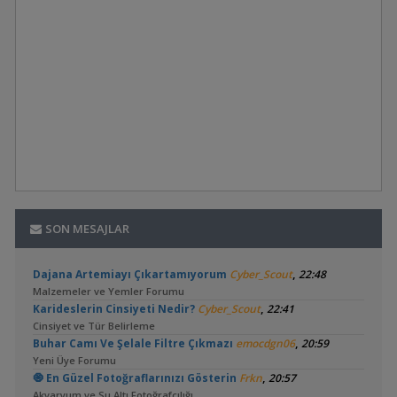
SON MESAJLAR
,
Dajana Artemiayı Çıkartamıyorum
Cyber_Scout
22:48
Malzemeler ve Yemler Forumu
,
Karideslerin Cinsiyeti Nedir?
Cyber_Scout
22:41
Cinsiyet ve Tür Belirleme
,
Buhar Camı Ve Şelale Filtre Çıkmazı
emocdgn06
20:59
Yeni Üye Forumu
,
🧿 En Güzel Fotoğraflarınızı Gösterin
Frkn
20:57
Akvaryum ve Su Altı Fotoğrafçılığı