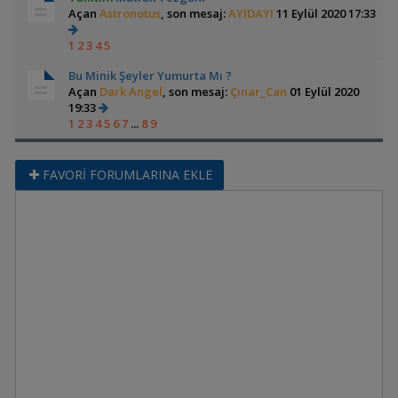
Açan
Astronotus
, son mesaj:
AYIDAYI
11 Eylül 2020 17:33
1
2
3
4
5
Bu Minik Şeyler Yumurta Mı ?
Açan
Dark Angel
, son mesaj:
Çınar_Can
01 Eylül 2020
19:33
1
2
3
4
5
6
7
...
8
9
FAVORİ FORUMLARINA EKLE