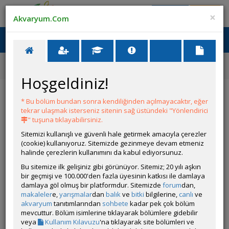
Giriş Yap
Üye Ol
×
Akvaryum.Com
Ana Menü
Toggl
naviga
Ana Sayfa
Forum
Acı Su Balıkları
Acı Su Balıkları Tanıtımı
Hoşgeldiniz!
Acı Su Balıkları Tanıtımı
* Bu bölüm bundan sonra kendiliğinden açılmayacaktır, eğer
tekrar ulaşmak isterseniz sitenin sağ üstündeki "Yönlendirici
YENİ KONU AÇ
" tuşuna tıklayabilirsiniz.
Sitemizi kullanışlı ve güvenli hale getirmek amacıyla çerezler
KONULAR
(cookie) kullanıyoruz. Sitemizde gezinmeye devam etmeniz
halinde çerezlerin kullanımını da kabul ediyorsunuz.
▶️ Konulara Youtube Önizlemeli Video Nasıl
Bu sitemize ilk gelişiniz gibi görünüyor. Sitemiz; 20 yılı aşkın
Eklenir
bir geçmişi ve 100.000'den fazla üyesinin katkısı ile damlaya
Açan
volkanon
damlaya göl olmuş bir platformdur. Sitemizde
forum
dan,
ⓘ Konu veya mesajlarınıza YouTube (shorts dahil) doğru &
makaleler
e,
yarışmalar
dan
balık
ve
bitki
bilgilerine,
canlı
ve
sorunsuz eklemek için buraya bakınız.
akvaryum
tanıtımlarından
sohbete
kadar pek çok bölüm
mevcuttur. Bölüm isimlerine tıklayarak bölümlere gidebilir
Tanıtım
Yeni Yaptırdığım Akvaryumda Silikondaki
veya
Kullanım Kılavuzu
'na tıklayarak site bölümleri ve
Çizgi