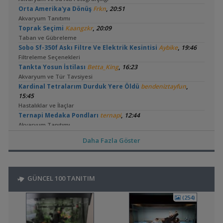
,
Orta Amerika'ya Dönüş
Frkn
20:51
Akvaryum Tanıtımı
,
Toprak Seçimi
Kaangzkr
20:09
Taban ve Gübreleme
,
Sobo Sf-350f Askı Filtre Ve Elektrik Kesintisi
Aybike
19:46
Filtreleme Seçenekleri
,
Tankta Yosun İstilası
Betta_King
16:23
Akvaryum ve Tür Tavsiyesi
,
Kardinal Tetralarım Durduk Yere Öldü
bendeniztayfun
15:45
Hastalıklar ve İlaçlar
,
Ternapi Medaka Pondları
ternapi
12:44
Akvaryum Tanıtımı
,
Bitki Kum Ve Balık Tavsiyesi
Cyber_Scout
02:16
Daha Fazla Göster
Akvaryum ve Tür Tavsiyesi
,
Melek Balığı
Milners
00:08
Yeni Üye Forumu
,
Ne Yapmalıyım
Hidro Dinamik
19:00
GÜNCEL 100 TANITIM
Yeni Üye Forumu
,
Balkondaki Pondum Çok Isınıyor.
SaviaSora
18:18
(254)
Bitki Akvaryumları Genel
,
Çözemediğim Problem
aquaticathearmi
16:35
Yeni Üye Forumu