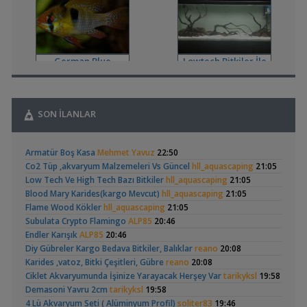
,
Lowtech Bitkiler İle Hobiye Dönüş
aydin3437
17:48
Akvaryum Tanıtımı
,
Frontoza Cinsiyet
akvaradam
17:34
Cinsiyet ve Tür Belirleme
German Blue
Lowtech Bitkiler İle
,
Ciklet Balığı Boy Aldırma
Ygghjh
17:00
Ramirezi
Hobiye Dönüş
Yeni Üye Forumu
,
Basit Melek Ve Cuce Vatoz Akvaryumu (200 Litre)
saturday
14:01
SON İLANLAR
Akvaryum Tanıtımı
,
Karidesler Sobo Sf 550f Filtre İçine Kaçabilir Mi
Joec
13:12
Geophagus Red
Basit Melek Ve Cuce
Omurgasızlar
Armatür Boş Kasa
Mehmet Yavuz
22:50
Head Üreme Süreci
Vatoz Akvaryumu
,
Bitkili Akvaryuma İlk Adım
saturday
12:45
(41)
Co2 Tüp ,akvaryum Malzemeleri Vs Güncel
hll_aquascaping
21:05
Vlog
(200 Litre)
Yeni Üye Forumu
Low Tech Ve High Tech Bazı Bitkiler
hll_aquascaping
21:05
,
👋 Yeni Gelenler Buradan Merhaba Desin
wolk23
12:03
Blood Mary Karides(kargo Mevcut)
hll_aquascaping
21:05
Yeni Üye Forumu
Flame Wood Kökler
hll_aquascaping
21:05
,
Büyükşehir Belediyesi Çalışıyor,gece 3 😊
MasterChiefHakan
Subulata Crypto Flamingo
ALP85
20:46
10:09
Apistogramma
30x20x20 Ramshorn
Endler Karışık
ALP85
20:46
Yeni Üye Forumu
Hongsloi Çiftim Ve
Akvaryumu
(4)
(6)
Diy Gübreler Kargo Bedava Bitkiler, Balıklar
reano
20:08
,
Bitkili Tankda Led Kullanımı
dreamcatcherr
09:15
Yavruları
Karides ,vatoz, Bitki Çeşitleri, Gübre
reano
20:08
Işık CO2 ve Ekipmanlar
Ciklet Akvaryumunda İşinize Yarayacak Herşey Var
tarikyksl
19:58
,
Dıy - Akvaryum Aydınlatması Hakkında Bilgi
Minics
01:42
Demasoni Yavru 2cm
tarikyksl
19:58
Yeni Üye Forumu
4 Lü Akvaryum Seti ( Alüminyum Profil)
soliter83
19:46
,
130 Lt 50+ Lepistes İçin8.500 Tl Bütçeli Dışfiltre
Serpent