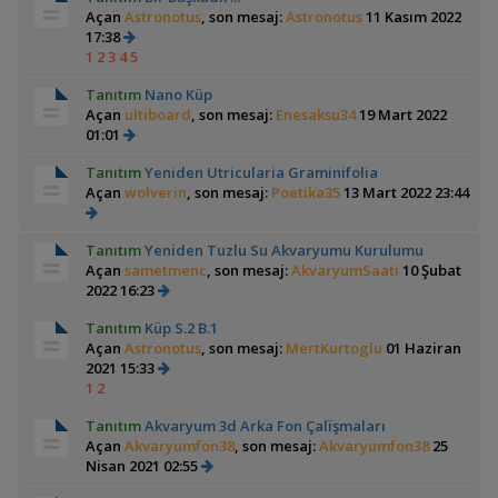
Açan
Astronotus
, son mesaj:
Astronotus
11 Kasım 2022
17:38
1
2
3
4
5
Tanıtım
Nano Küp
Açan
ultiboard
, son mesaj:
Enesaksu34
19 Mart 2022
01:01
Tanıtım
Yeniden Utricularia Graminifolia
Açan
wolverin
, son mesaj:
Poetika35
13 Mart 2022 23:44
Tanıtım
Yeniden Tuzlu Su Akvaryumu Kurulumu
Açan
sametmenc
, son mesaj:
AkvaryumSaati
10 Şubat
2022 16:23
Tanıtım
Küp S.2 B.1
Açan
Astronotus
, son mesaj:
MertKurtoglu
01 Haziran
2021 15:33
1
2
Tanıtım
Akvaryum 3d Arka Fon Çalïşmaları
Açan
Akvaryumfon38
, son mesaj:
Akvaryumfon38
25
Nisan 2021 02:55