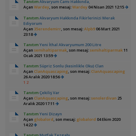
Tanıtım
Akvaryum Camı Hakkında,
Açan
Wardey
, son mesaj:
Wardey
04 Nisan 2021 12:15
Tanıtım
Akvaryum Hakkında Fikirlerinizi Merak
Ediyorum
Açan
35erendemirr
, son mesaj:
Alpb9
06 Mart 2021
23:18
Tanıtım
Yeni İthal Akvaryumum 200 Litre
Açan
semihaltiparmak
, son mesaj:
semihaltiparmak
11
Ocak 2021 13:59
Tanıtım
Süpriz Sonlu (kesinlikle Oku) Clan
Açan
ClanAquascaping
, son mesaj:
ClanAquascaping
26 Aralık 2020 18:56
1
2
Tanıtım
Çekiliş Var
Açan
ClanAquascaping
, son mesaj:
senolerdivan
25
Aralık 2020 17:11
Tanıtım
Yeni Dizayn
Açan
globalord
, son mesaj:
globalord
04 Ekim 2020
14:22
Tanıtım
Mutfak Tezgahı