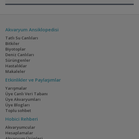
Electric Blue Acara
160x60x60
Akvaryum Ansiklopedisi
Akvaryumum
(4)
(3)
Tatlı Su Canlıları
Bitkiler
Biyotoplar
Deniz Canlıları
Sürüngenler
Geophagus Red
İwagumi
Hastalıklar
Head Tapajos
Makaleler
(13)
(14)
Etkinlikler ve Paylaşımlar
Yarışmalar
Üye Canlı Veri Tabanı
Üye Akvaryumları
Ateşağız
40x40x40
Üye Blogları
(2)
(2)
Toplu sohbet
Hobici Rehberi
Akvaryumcular
Hesaplamalar
Akvaryum Ürünleri