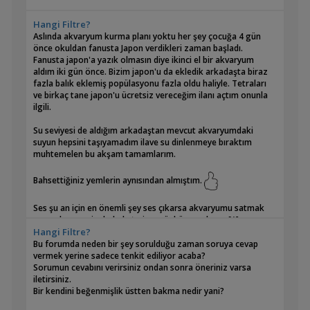
Hangi Filtre?
Aslında akvaryum kurma planı yoktu her şey çocuğa 4 gün
önce okuldan fanusta Japon verdikleri zaman başladı.
Fanusta japon'a yazık olmasın diye ikinci el bir akvaryum
aldım iki gün önce. Bizim japon'u da ekledik arkadaşta biraz
fazla balık eklemiş popülasyonu fazla oldu haliyle. Tetraları
ve birkaç tane japon'u ücretsiz vereceğim ilanı açtım onunla
ilgili.
Su seviyesi de aldığım arkadaştan mevcut akvaryumdaki
suyun hepsini taşıyamadım ilave su dinlenmeye bıraktım
muhtemelen bu akşam tamamlarım.
Bahsettiğiniz yemlerin aynısından almıştım.
Ses şu an için en önemli şey ses çıkarsa akvaryumu satmak
zorundayım eşim kabul etmiyor çünkü ses olayını [:)]
Hangi Filtre?
Pipo filtrenin hava pompası çok ses çıkartıyor iptal etmek
Bu forumda neden bir şey sorulduğu zaman soruya cevap
zorunda kalacağım ya da sessiz bir pompa bulabilirsem
vermek yerine sadece tenkit ediliyor acaba?
olabilir tabii
Sorumun cevabını verirsiniz ondan sonra öneriniz varsa
iletirsiniz.
Akvaryum oturma odasında duruyor günlük kullandığımız yer.
Bir kendini beğenmişlik üstten bakma nedir yani?