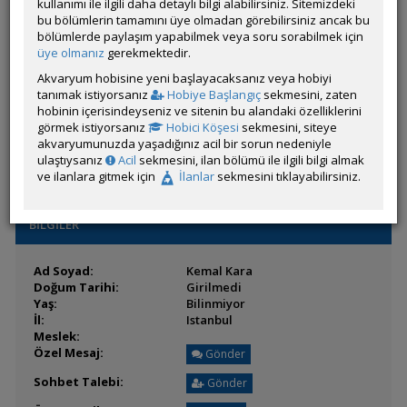
Son Ziyaret:
kullanımı ile ilgili daha detaylı bilgi alabilirsiniz. Sitemizdeki
29 Haziran 2025 19:51
Toplam Mesaj:
bu bölümlerin tamamını üye olmadan görebilirsiniz ancak bu
13 [0.03 Gün Ortalaması]
Paylaşım Sayisı:
bölümlerde paylaşım yapabilmek veya soru sorabilmek için
0 (Son 6 Ay)
İlan Sayisı:
üye olmanız
gerekmektedir.
Üyenin Mesaj ve İlanlarını Gör
Akvaryum hobisine yeni başlayacaksanız veya hobiyi
tanımak istiyorsanız
Hobiye Başlangıç
sekmesini, zaten
Üyenin Açtığı Konuları Gör
hobinin içerisindeyseniz ve sitenin bu alandaki özelliklerini
görmek istiyorsanız
Hobici Köşesi
sekmesini, siteye
Üyeden ÖM Almayı Engelle
akvaryumunuzda yaşadığınız acil bir sorun nedeniyle
ulaştıysanız
Acil
sekmesini, ilan bölümü ile ilgili bilgi almak
ve ilanlara gitmek için
İlanlar
sekmesini tıklayabilirsiniz.
BİLGİLER
Ad Soyad:
Kemal Kara
Doğum Tarihi:
Girilmedi
Yaş:
Bilinmiyor
İl:
Istanbul
Meslek:
Özel Mesaj:
Gönder
Sohbet Talebi:
Gönder