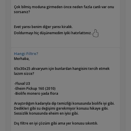
Buna bile zor ikna ettik açıkçası.
Tavsiyelerinizi dikkate alacağım teşekkürler.
Çok bilmiş moduna girmeden önce neden fazla canlı var onu
sorsanız?
Evet yarısı benim diğer yarısı kiralık.
Doldurmayı hiç düşünemedim iyiki hatırlattınız.
Hangi Filtre?
Merhaba,
65x30x25 akvaryum için bunlardan hangisini tercih etmek
lazım sizce?
-Fluval U3
-Eheim Pickup 160 (2010)
-Biolife monero yada flora
Araştırdığım kadarıyla dip temizliği konusunda biolife iyi gibi.
Dedikleri gibi su değişimi gerekmiyor konusu hikaye gibi.
Sessizlik konusunda eheim en iyisi gibi.
Dış filtre en iyi çözüm gibi ama yer konusu sıkıntılı.