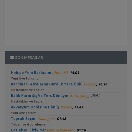
SON MESAJLAR
,
Hobiye Yeni Basladım
Ahmet53
15:03
Yeni Üye Forumu
,
Kardinal Tetralarım Durduk Yere Öldü
sacityld
14:14
Hastalıklar ve İlaçlar
,
Balık Karnı Şiş Ve Ters Dönüyor
Betta_King
13:41
Hastalıklar ve İlaçlar
,
Akvaryum Hobisine Dönüş
Yusufs
11:41
Yeni Üye Forumu
,
Toprak Seçimi
Kaangzkr
01:48
Taban ve Gübreleme
,
Çatlak Mı Çizik Mi?
VaranusSalvator
01:18