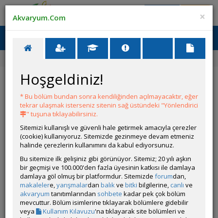
Giriş Yap
Üye Ol
×
Akvaryum.Com
Ana Menü
Toggl
naviga
Ana Sayfa
Forum
Üye Profili
Hoşgeldiniz!
ÖZELLİKLER
* Bu bölüm bundan sonra kendiliğinden açılmayacaktır, eğer
tekrar ulaşmak isterseniz sitenin sağ üstündeki "Yönlendirici
" tuşuna tıklayabilirsiniz.
Sitemizi kullanışlı ve güvenli hale getirmek amacıyla çerezler
(cookie) kullanıyoruz. Sitemizde gezinmeye devam etmeniz
halinde çerezlerin kullanımını da kabul ediyorsunuz.
Kullanıcı Adı:
karakemal
Bu sitemize ilk gelişiniz gibi görünüyor. Sitemiz; 20 yılı aşkın
Kullanıcı Grubu:
Forum Üyesi
bir geçmişi ve 100.000'den fazla üyesinin katkısı ile damlaya
Geri Bildirimleri:
0 adet mevcut.
damlaya göl olmuş bir platformdur. Sitemizde
forum
dan,
Aldığı Beğeni:
7
makaleler
e,
yarışmalar
dan
balık
ve
bitki
bilgilerine,
canlı
ve
Hesap Durumu:
akvaryum
tanıtımlarından
sohbete
Aktif
kadar pek çok bölüm
Durumu:
mevcuttur. Bölüm isimlerine tıklayarak bölümlere gidebilir
Çevrim Dışı
Üyelik Tarihi:
veya
Kullanım Kılavuzu
'na tıklayarak site bölümleri ve
19 Mart 2025 23:34