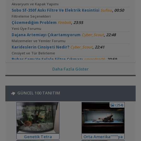
Akvaryum ve Kapak Yapımı
,
Sobo Sf-350f Askı Filtre Ve Elektrik Kesintisi
Sufisu
00:50
Filtreleme Seçenekleri
,
Çözemediğim Problem
Firebolt
23:55
Yeni Üye Forumu
,
Dajana Artemiayı Çıkartamıyorum
Cyber_Scout
22:48
Malzemeler ve Yemler Forumu
,
Karideslerin Cinsiyeti Nedir?
Cyber_Scout
22:41
Cinsiyet ve Tür Belirleme
,
Buhar Camı Ve Şelale Filtre Çıkmazı
emocdgn06
20:59
Yeni Üye Forumu
Daha Fazla Göster
,
🧿 En Güzel Fotoğraflarınızı Gösterin
Frkn
20:57
Akvaryum ve Su Altı Fotoğrafçılığı
,
Orta Amerika'ya Dönüş
Frkn
20:51
Akvaryum Tanıtımı
GÜNCEL 100 TANITIM
,
Tankta Yosun İstilası
Betta_King
16:23
Akvaryum ve Tür Tavsiyesi
(254)
,
Ternapi Medaka Pondları
ternapi
12:44
Akvaryum Tanıtımı
,
Bitki Kum Ve Balık Tavsiyesi
Cyber_Scout
02:16
Akvaryum ve Tür Tavsiyesi
,
Melek Balığı
Milners
00:08
Genetik Tetra
Orta Amerika''''''''ya
Yeni Üye Forumu