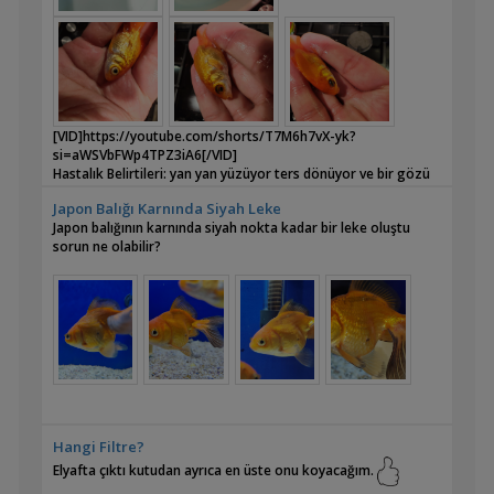
[VID]https://youtube.com/shorts/T7M6h7vX-yk?
si=aWSVbFWp4TPZ3iA6[/VID]
Hastalık Belirtileri: yan yan yüzüyor ters dönüyor ve bir gözü
içe doğru girmiş gibi
Japon Balığı Karnında Siyah Leke
Akvaryum Kapasitesi (litre): 60
Japon balığının karnında siyah nokta kadar bir leke oluştu
Akvaryumdaki Diğer Canlılar: 4 adet japon
sorun ne olabilir?
Bilinen Tüm Su Değerleri (pH, sıcaklık, amonyak, nitrat): test
sonucu değerler normal gözüküyor
Filitrasyon: pipo iç filtre ve dış aşkı filtre
İlaç Kullandıysanız İsimleri ve Miktarları:
Diğer Genel Bilgiler (Su değişim sıklığı, akvaryumda en son
yaptığınız değişiklikler vb.):
Haftada %30-25 değişim.
Balığı ayrı bir kaba koydum takip ediyorum.
Su seviyesini en az seviyede tuttum .
Gözü haricinde gözle görünür bir sorunu yok
Hangi Filtre?
Elyafta çıktı kutudan ayrıca en üste onu koyacağım.