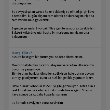
düşünüyorum.
Su seviyesi şu an yarıda hazır beklemiş su olmadığı için ilave
edemedim. bugün akşam tam olarak dolduracağım. Pipoda
Havalandırma yeterli olur sanırım? Hava taşını çalışmaya
tam verimli hale gelecektir.
gerek olur mu?
Sepette şu anda. Biyolojik filtre için Sera siporax ta ekledim.
Birde dış filtre filtre malzemesi hangi sıra ile koymak Uygun
Bakteri kültürü vs gibi başka bir malzeme ne alsam ona
olur acaba?
bakıyorum.
Hangi Filtre?
Kusura baktığım bir durum yok sadece sitem ettim.
Mevcut balıklardan birazını isteyene vereceğim. Akvaryumu
büyütme şansım yok.
Elimde olanı balıklar ölmeden sağlıklı bir hale getirip devam
etmeyi planlıyorum. Bunu da hızlı bir şekilde yapmam lazım.
Filtre olarak Sobonun sf550F iyi gibi gözüküyor. Tetra 6 in 1
test kiti aldım ne kadar kötü durumda bakacağım. Suyunu
ilave edince biraz daha toparlar sanırım.
Bu konuda tavsiyeniz varsa sevinirim.