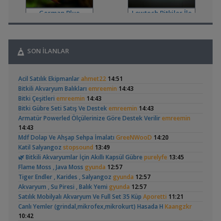
,
Co2 Dolum Yeri
Duboisi_
20:59
German Blue
Lowtech Bitkiler İle
Işık CO2 ve Ekipmanlar
Ramirezi
Hobiye Dönüş
,
Tür Önerisi
Ahmet53
19:52
Akvaryum ve Tür Tavsiyesi
,
Lowtech Bitkiler İle Hobiye Dönüş
aydin3437
17:48
SON İLANLAR
Akvaryum Tanıtımı
,
Frontoza Cinsiyet
akvaradam
17:34
Geophagus Red
Basit Melek Ve Cuce
Cinsiyet ve Tür Belirleme
Acil Satılık Ekipmanlar
ahmet22
14:51
Head Üreme Süreci
Vatoz Akvaryumu
,
Ciklet Balığı Boy Aldırma
Ygghjh
17:00
(41)
Bitkili Akvaryum Balıkları
emreemin
14:43
Vlog
(200 Litre)
Yeni Üye Forumu
Bitki Çeşitleri
emreemin
14:43
,
Basit Melek Ve Cuce Vatoz Akvaryumu (200 Litre)
saturday
Bitki Gübre Seti Satış Ve Destek
emreemin
14:43
14:01
Armatür Powerled Ölçülerinize Göre Destek Verilir
emreemin
Akvaryum Tanıtımı
14:43
,
Karidesler Sobo Sf 550f Filtre İçine Kaçabilir Mi
Joec
13:12
Apistogramma
30x20x20 Ramshorn
Mdf Dolap Ve Ahşap Sehpa İmalatı
GreeNWooD
14:20
Omurgasızlar
Hongsloi Çiftim Ve
Akvaryumu
(4)
(6)
Katil Salyangoz
stopsound
13:49
,
Bitkili Akvaryuma İlk Adım
saturday
12:45
Yavruları
🌿 Bitkili Akvaryumlar İçin Akıllı Kapsül Gübre
purelyfe
13:45
Yeni Üye Forumu
Flame Moss , Java Moss
gyunda
12:57
,
👋 Yeni Gelenler Buradan Merhaba Desin
wolk23
12:03
Tiger Endler , Karides , Salyangoz
gyunda
12:57
Yeni Üye Forumu
Akvaryum , Su Piresi , Balık Yemi
gyunda
12:57
,
Büyükşehir Belediyesi Çalışıyor,gece 3 😊
MasterChiefHakan
Betta Antuta
Leonardit Zeminli
Satılık Mobilyalı Akvaryum Ve Full Set 35 Küp
Aporetti
11:21
10:09
Akvaryum Kurulumu
(4)
Canlı Yemler (grindal,mikrofex,mikrokurt) Hasada H
Kaangzkr
Yeni Üye Forumu
10:42
,
Bitkili Tankda Led Kullanımı
dreamcatcherr
09:15