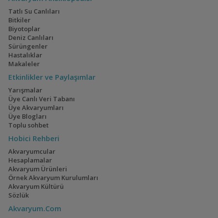
Tatlı Su Canlıları
Electric Blue Acara
160x60x60
Bitkiler
Akvaryumum
(4)
(3)
Biyotoplar
Deniz Canlıları
Sürüngenler
Hastalıklar
Makaleler
Geophagus Red
İwagumi
Etkinlikler ve Paylaşımlar
Head Tapajos
(13)
(14)
Yarışmalar
Üye Canlı Veri Tabanı
Üye Akvaryumları
Üye Blogları
Toplu sohbet
Ateşağız
40x40x40
Hobici Rehberi
(2)
(2)
Akvaryumcular
Hesaplamalar
Akvaryum Ürünleri
Örnek Akvaryum Kurulumları
Akvaryum Kültürü
Mavi Melek Karides
110 Litre Japon
Sözlük
Akvaryumu
(11)
Akvaryum.Com